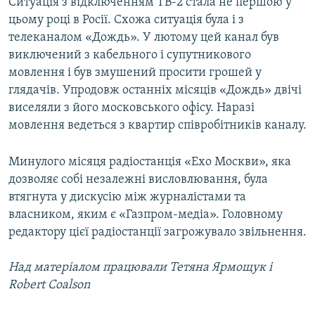
Ситуація з відключенням ТВ-2 стала не першою у
цьому році в Росії. Схожа ситуація була і з
телеканалом «Дождь». У лютому цей канал був
виключений з кабельного і супутникового
мовлення і був змушений просити грошей у
глядачів. Упродовж останніх місяців «Дождь» двічі
виселяли з його московського офісу. Наразі
мовлення ведеться з квартир співробітників каналу.
Минулого місяця радіостанція «Ехо Москви», яка
дозволяє собі незалежні висловлювання, була
втягнута у дискусію між журналістами та
власником, яким є «Газпром-медіа». Головному
редактору цієї радіостанції загрожувало звільнення.
Над матеріалом працювали Тетяна Ярмощук і
Robert Coalson