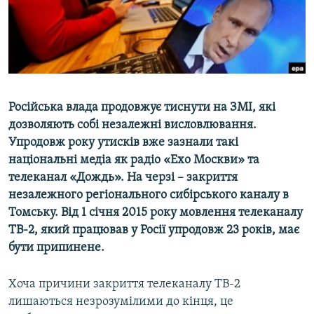
ВІДЕОУРОКИ «ELIFBE»
Русский
СВІДЧЕННЯ ОКУПАЦІЇ
Qırımtatar
УКРАЇНСЬКА ПРОБЛЕМА КРИМУ
ДОЛУЧАЙСЯ!
ІНФОГРАФІКА
Російська влада продовжує тиснути на ЗМІ, які
дозволяють собі незалежні висловлювання.
Упродовж року утисків вже зазнали такі
Усі сайти RFE/RL
національні медіа як радіо «Ехо Москви» та
телеканал «Дождь». На черзі – закриття
незалежного регіонального сибірського каналу в
Томську. Від 1 січня 2015 року мовлення телеканалу
ТВ-2, який працював у Росії упродовж 23 років, має
бути припинене.
Хоча причини закриття телеканалу ТВ-2
лишаються незрозумілими до кінця, це