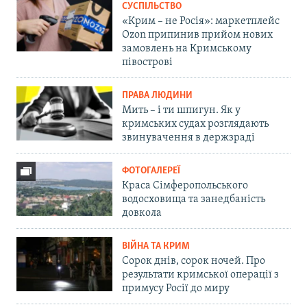
СУСПІЛЬСТВО
«Крим – не Росія»: маркетплейс
Ozon припинив прийом нових
замовлень на Кримському
півострові
ПРАВА ЛЮДИНИ
Мить – і ти шпигун. Як у
кримських судах розглядають
звинувачення в держзраді
ФОТОГАЛЕРЕЇ
Краса Сімферопольського
водосховища та занедбаність
довкола
ВІЙНА ТА КРИМ
Сорок днів, сорок ночей. Про
результати кримської операції з
примусу Росії до миру