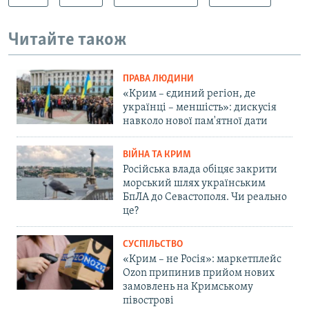
Читайте також
ПРАВА ЛЮДИНИ
«Крим – єдиний регіон, де
українці – меншість»: дискусія
навколо нової пам'ятної дати
ВІЙНА ТА КРИМ
Російська влада обіцяє закрити
морський шлях українським
БпЛА до Севастополя. Чи реально
це?
СУСПІЛЬСТВО
«Крим – не Росія»: маркетплейс
Ozon припинив прийом нових
замовлень на Кримському
півострові