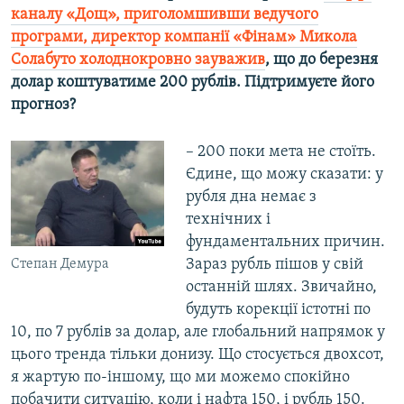
каналу «Дощ», приголомшивши ведучого
програми, директор компанії «Фінам» Микола
Солабуто холоднокровно зауважив
, що до березня
долар коштуватиме 200 рублів. Підтримуєте його
прогноз?
– 200 поки мета не стоїть.
Єдине, що можу сказати: у
рубля дна немає з
технічних і
фундаментальних причин.
Зараз рубль пішов у свій
Степан Демура
останній шлях. Звичайно,
будуть корекції істотні по
10, по 7 рублів за долар, але глобальний напрямок у
цього тренда тільки донизу. Що стосується двохсот,
я жартую по-іншому, що ми можемо спокійно
побачити ситуацію, коли і нафта 150, і рубль 150.