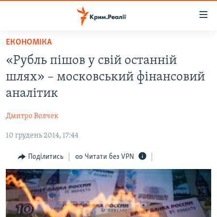
Доступність
посилання
Перейти
ЕКОНОМІКА
до
НОВИНИ
«Рубль пішов у свій останній
основного
ВОДА.КРИМ
матеріалу
шлях» – московський фінансовий
ВІДЕО ТА ФОТО
Перейти
аналітик
до
ПОЛІТИКА
основної
Дмитро Волчек
БЛОГИ
навігації
Перейти
10 грудень 2014, 17:44
ПОГЛЯД
до
ІНТЕРВ'Ю
Поділитись
Читати без VPN
пошуку
ВСЕ ЗА ДЕНЬ
СПЕЦПРОЕКТИ
ЯК ОБІЙТИ БЛОКУВАННЯ
ДЕПОРТАЦІЯ