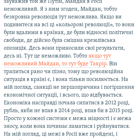
зауважив той же Путін, Майдан в Росії
неможливий. Я з ним згоден, Майдан, тобто
безкровна революція тут неможлива. Якщо ви
подивитеся на всі ці «кольорові революції», то вони
були вдалими в країнах, де були відносні політичні
свободи, де дійсно була смішна кремлівська
опозиція. Десь вони приносили свої результати,
десь ні. Тут це неможливо. Тобто
якщо тут
неможливий Майдан, то тут буде Тахрір
. Він
трапиться рано чи пізно, тому що революційна
ситуація в країні є, і вона тільки посилюється. На
мій погляд, санкції не першопричина і погіршення
економічної ситуації, і всього, що відбувається.
Економіка насправді почала сипатися в 2012 році,
рубль, якби не впав в 2014 році, впав би в 2015 році.
Просто у кожної системи є межа міцності і є межа
зносу, коли вона починає ламатися і руйнуватися.
На мій погляд, ці межі в Росії вже пройдені, і