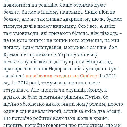
подивитися на реакцію. Якщо отримав дуже
боляче, йдемо в іншому напрямку. Якщо ніби як
боляче, але не так сильно вдарили, ну що ж, будемо
тиснути далі в цьому напрямку. Ось і все. А якісь
там умовиводи, які тривають більше, ніж півходу, –
це не його коник і не коник його оточення, на мій
погляд. Крим планувався, можливо, і раніше, бо в
Кремлі не сприймають Україну як певну
незалежну або життєздатну країну. Наприклад,
прапори так званої Недороссії або Лугандонії були
засвічені
на всіляких сходках на Селігері
і в 2011-
му, і в 2012 році, тому якась частина цього
готувалася. Але анексія чи окупація Криму, я
думаю, це було спонтанне рішення Путіна, бо
щойно абсолютно аналогічний йому режим, просто
один в один аналогічний, злетів за якісь два місяці.
Що потрібно робити? Коли така жопа в країні,
значить, потрібно говорити про патріотизм, що ми