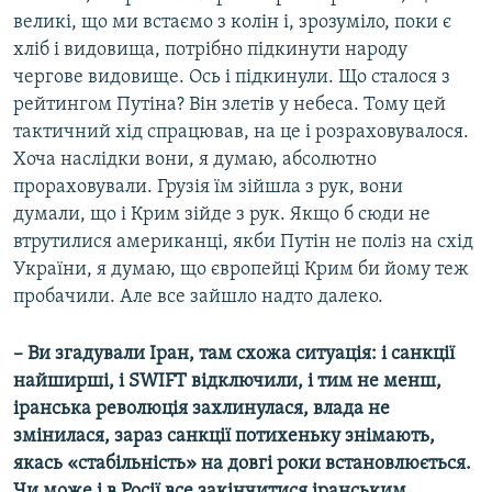
великі, що ми встаємо з колін і, зрозуміло, поки є
хліб і видовища, потрібно підкинути народу
чергове видовище. Ось і підкинули. Що сталося з
рейтингом Путіна? Він злетів у небеса. Тому цей
тактичний хід спрацював, на це і розраховувалося.
Хоча наслідки вони, я думаю, абсолютно
прораховували. Грузія їм зійшла з рук, вони
думали, що і Крим зійде з рук. Якщо б сюди не
втрутилися американці, якби Путін не поліз на схід
України, я думаю, що європейці Крим би йому теж
пробачили. Але все зайшло надто далеко.
– Ви згадували Іран, там схожа ситуація: і санкції
найширші, і SWIFT відключили, і тим не менш,
іранська революція захлинулася, влада не
змінилася, зараз санкції потихеньку знімають,
якась «стабільність» на довгі роки встановлюється.
Чи може і в Росії все закінчитися іранським