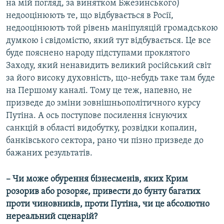
на мій погляд, за винятком Бжезинського)
недооцінюють те, що відбувається в Росії,
недооцінюють той рівень маніпуляцій громадською
думкою і свідомістю, який тут відбувається. Це все
буде пояснено народу підступами проклятого
Заходу, який ненавидить великий російський світ
за його високу духовність, що-небудь таке там буде
на Першому каналі. Тому це теж, напевно, не
призведе до зміни зовнішньополітичного курсу
Путіна. А ось поступове посилення існуючих
санкцій в області видобутку, розвідки копалин,
банківського сектора, рано чи пізно призведе до
бажаних результатів.
– Чи може обурення бізнесменів, яких Крим
розорив або розоряє, привести до бунту багатих
проти чиновників, проти Путіна, чи це абсолютно
нереальний сценарій?