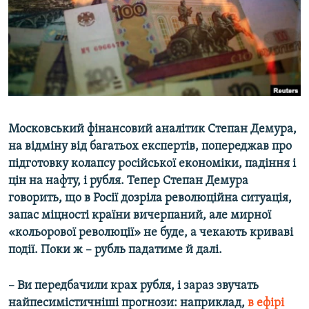
ВІДЕОУРОКИ «ELIFBE»
Русский
СВІДЧЕННЯ ОКУПАЦІЇ
Qırımtatar
УКРАЇНСЬКА ПРОБЛЕМА КРИМУ
ДОЛУЧАЙСЯ!
ІНФОГРАФІКА
Московський фінансовий аналітик Степан Демура,
на відміну від багатьох експертів, попереджав про
Усі сайти RFE/RL
підготовку колапсу російської економіки, падіння і
цін на нафту, і рубля. Тепер Степан Демура
говорить, що в Росії дозріла революційна ситуація,
запас міцності країни вичерпаний, але мирної
«кольорової революції» не буде, а чекають криваві
події. Поки ж – рубль падатиме й далі.
– Ви передбачили крах рубля, і зараз звучать
найпесимістичніші прогнози: наприклад,
в ефірі