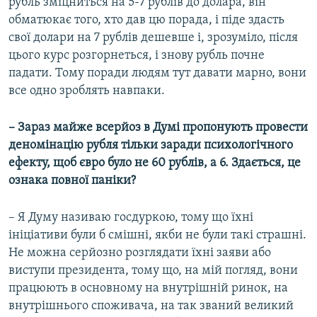
рубль зміцниться на 5-7 рублів до долара, він
обматюкає того, хто дав цю порада, і піде здасть
свої долари на 7 рублів дешевше і, зрозуміло, після
цього курс розгорнеться, і знову рубль почне
падати. Тому поради людям тут давати марно, вони
все одно зроблять навпаки.
– Зараз майже всерйоз в Думі пропонують провести
деномінацію рубля тільки заради психологічного
ефекту, щоб євро було не 60 рублів, а 6. Здається, це
ознака повної паніки?
– Я Думу називаю госдуркою, тому що їхні
ініціативи були б смішні, якби не були такі страшні.
Не можна серйозно розглядати їхні заяви або
виступи президента, тому що, на мій погляд, вони
працюють в основному на внутрішній ринок, на
внутрішнього споживача, на так званий великий