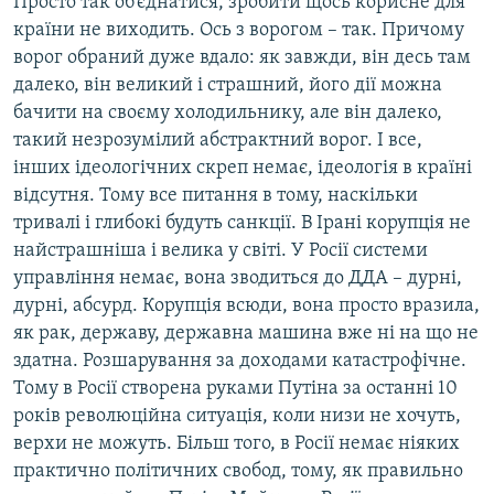
Просто так об’єднатися, зробити щось корисне для
країни не виходить. Ось з ворогом – так. Причому
ворог обраний дуже вдало: як завжди, він десь там
далеко, він великий і страшний, його дії можна
бачити на своєму холодильнику, але він далеко,
такий незрозумілий абстрактний ворог. І все,
інших ідеологічних скреп немає, ідеологія в країні
відсутня. Тому все питання в тому, наскільки
тривалі і глибокі будуть санкції. В Ірані корупція не
найстрашніша і велика у світі. У Росії системи
управління немає, вона зводиться до ДДА – дурні,
дурні, абсурд. Корупція всюди, вона просто вразила,
як рак, державу, державна машина вже ні на що не
здатна. Розшарування за доходами катастрофічне.
Тому в Росії створена руками Путіна за останні 10
років революційна ситуація, коли низи не хочуть,
верхи не можуть. Більш того, в Росії немає ніяких
практично політичних свобод, тому, як правильно