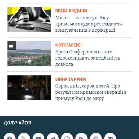
ПРАВА ЛЮДИНИ
Мить – і ти шпигун. Як у
кримських судах розглядають
звинувачення в держзраді
ФОТОГАЛЕРЕЇ
Краса Сімферопольського
водосховища та занедбаність
довкола
ВІЙНА ТА КРИМ
Сорок днів, сорок ночей. Про
результати кримської операції з
примусу Росії до миру
ДОЛУЧАЙСЯ!