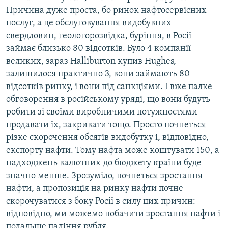
Причина дуже проста, бо ринок нафтосервісних
послуг, а це обслуговування видобувних
свердловин, геологорозвідка, буріння, в Росії
займає близько 80 відсотків. Було 4 компанії
великих, зараз Halliburton купив Hughes,
залишилося практично 3, вони займають 80
відсотків ринку, і вони під санкціями. І вже палке
обговорення в російському уряді, що вони будуть
робити зі своїми виробничими потужностями –
продавати їх, закривати тощо. Просто почнеться
різке скорочення обсягів видобутку і, відповідно,
експорту нафти. Тому нафта може коштувати 150, а
надходжень валютних до бюджету країни буде
значно менше. Зрозуміло, почнеться зростання
нафти, а пропозиція на ринку нафти почне
скорочуватися з боку Росії в силу цих причин:
відповідно, ми можемо побачити зростання нафти і
подальше падіння рубля.