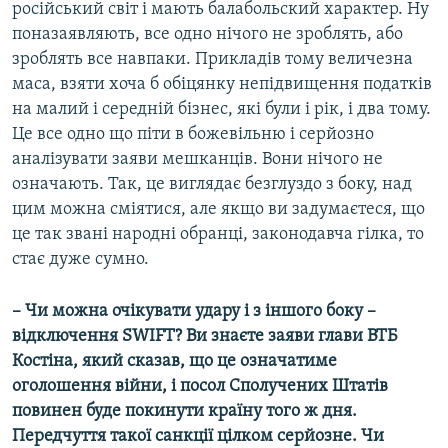
російський світ і мають балабольский характер. Ну
поназаявляють, все одно нічого не зроблять, або
зроблять все навпаки. Прикладів тому величезна
маса, взяти хоча б обіцянку непідвищення податків
на малий і середній бізнес, які були і рік, і два тому.
Це все одно що піти в божевільню і серйозно
аналізувати заяви мешканців. Вони нічого не
означають. Так, це виглядає безглуздо з боку, над
цим можна сміятися, але якщо ви задумаєтеся, що
це так звані народні обранці, законодавча гілка, то
стає дуже сумно.
– Чи можна очікувати удару і з іншого боку –
відключення SWIFT? Ви знаєте заяви глави ВТБ
Костіна, який сказав, що це означатиме
оголошення війни, і посол Сполучених Штатів
повинен буде покинути країну того ж дня.
Передчуття такої санкції цілком серйозне. Чи