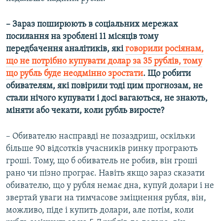
– Зараз поширюють в соціальних мережах
посилання на зроблені 11 місяців тому
передбачення аналітиків, які
говорили росіянам,
що не потрібно купувати долар за 35 рублів, тому
що рубль буде неодмінно зростати
.
Що робити
обивателям, які повірили тоді цим прогнозам, не
стали нічого купувати і досі вагаються, не знають,
міняти або чекати, коли рубль виросте?
– Обивателю насправді не позаздриш, оскільки
більше 90 відсотків учасників ринку програють
гроші. Тому, що б обиватель не робив, він гроші
рано чи пізно програє. Навіть якщо зараз сказати
обивателю, що у рубля немає дна, купуй долари і не
звертай уваги на тимчасове зміцнення рубля, він,
можливо, піде і купить долари, але потім, коли