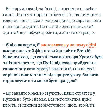
– Всі корумповані, зав’язані, практично на всіх є
папки, і вони моторошно боязкі. Так, вони можуть
говорити щось, але коли доходить до справи, вони
ні на що не здатні. Це не той контингент, який
здатний що-небудь зробити, змінити ситуацію.
– Є цікава версія, її
висловлював у нашому ефірі
американський фінансовий аналітик Віталій
Каценельсон, що українська авантюра Кремля була
затіяна через те, що Путін відчував прийдешню
економічну катастрофу і падіння цін на нафту і
вирішив таким чином відвернути увагу. Занадто
гарно звучить чи може бути правдою?
– Це занадто красиво звучить. Ніякої стратегії у
Путіна не було і немає. Вся його тактика дуже
проста, зводиться до наступного: щось зробити,