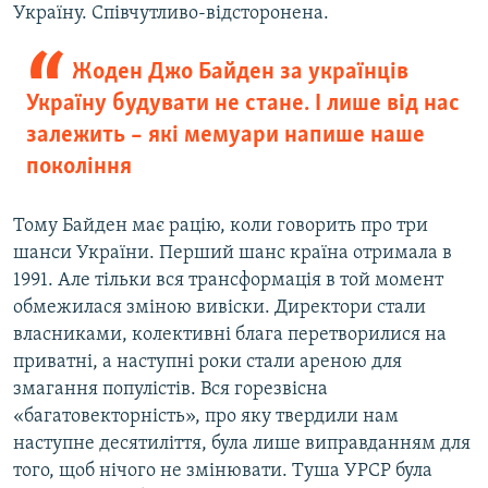
Україну. Співчутливо-відсторонена.
Жоден Джо Байден за українців
Україну будувати не стане. І лише від нас
залежить – які мемуари напише наше
покоління
Тому Байден має рацію, коли говорить про три
шанси України. Перший шанс країна отримала в
1991. Але тільки вся трансформація в той момент
обмежилася зміною вивіски. Директори стали
власниками, колективні блага перетворилися на
приватні, а наступні роки стали ареною для
змагання популістів. Вся горезвісна
«багатовекторність», про яку твердили нам
наступне десятиліття, була лише виправданням для
того, щоб нічого не змінювати. Туша УРСР була