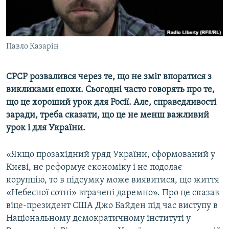
ВІДЕОУРОКИ «ELIFBE»
Русский
СВІДЧЕННЯ ОКУПАЦІЇ
Qırımtatar
УКРАЇНСЬКА ПРОБЛЕМА КРИМУ
Павло Казарін
ДОЛУЧАЙСЯ!
ІНФОГРАФІКА
СРСР розвалився через те, що не зміг впоратися з
викликами епохи. Сьогодні часто говорять про те,
що це хороший урок для Росії. Але, справедливості
Усі сайти RFE/RL
заради, треба сказати, що це не менш важливий
урок і для України.
«Якщо прозахідний уряд України, сформований у
Києві, не реформує економіку і не подолає
корупцію, то в підсумку може виявитися, що життя
«Небесної сотні» втрачені даремно». Про це сказав
віце-президент США Джо Байден під час виступу в
Національному демократичному інституті у