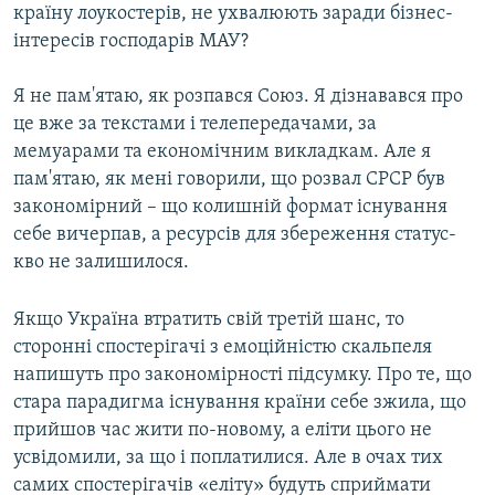
країну лоукостерів, не ухвалюють заради бізнес-
інтересів господарів МАУ?
Я не пам'ятаю, як розпався Союз. Я дізнавався про
це вже за текстами і телепередачами, за
мемуарами та економічним викладкам. Але я
пам'ятаю, як мені говорили, що розвал СРСР був
закономірний – що колишній формат існування
себе вичерпав, а ресурсів для збереження статус-
кво не залишилося.
Якщо Україна втратить свій третій шанс, то
сторонні спостерігачі з емоційністю скальпеля
напишуть про закономірності підсумку. Про те, що
стара парадигма існування країни себе зжила, що
прийшов час жити по-новому, а еліти цього не
усвідомили, за що і поплатилися. Але в очах тих
самих спостерігачів «еліту» будуть сприймати