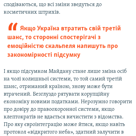
сподіваються, що всі зміни зведуться до
косметичних штрихів.
Якщо Україна втратить свій третій
шанс, то сторонні спостерігачі з
емоційністю скальпеля напишуть про
закономірності підсумку
І якщо підсумком Майдану стане лише зміна осіб
на чолі колишньої системи, то той самий третій
шанс, отриманий країною, знову може бути
втрачений. Безглуздо рятувати корупційну
економіку новими податками. Нерозумно говорити
про довіру до правоохоронної системи, якщо
клептократів не вдається вичистити з відомства.
Про яку євроінтеграцію може йтися, якщо навіть
протокол «відкритого неба», здатний залучити в