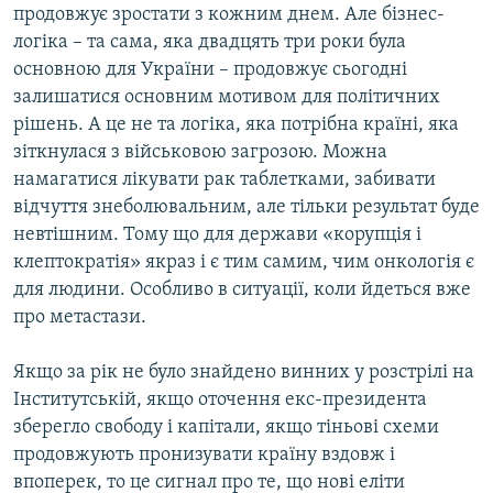
продовжує зростати з кожним днем. Але бізнес-
логіка – та сама, яка двадцять три роки була
основною для України – продовжує сьогодні
залишатися основним мотивом для політичних
рішень. А це не та логіка, яка потрібна країні, яка
зіткнулася з військовою загрозою. Можна
намагатися лікувати рак таблетками, забивати
відчуття знеболювальним, але тільки результат буде
невтішним. Тому що для держави «корупція і
клептократія» якраз і є тим самим, чим онкологія є
для людини. Особливо в ситуації, коли йдеться вже
про метастази.
Якщо за рік не було знайдено винних у розстрілі на
Інститутській, якщо оточення екс-президента
зберегло свободу і капітали, якщо тіньові схеми
продовжують пронизувати країну вздовж і
впоперек, то це сигнал про те, що нові еліти