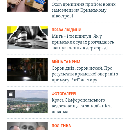
Ozon припинив прийом нових
замовлень на Кримському
півострові
ПРАВА ЛЮДИНИ
Мить – і ти шпигун. Як у
кримських судах розглядають
звинувачення в держзраді
ВІЙНА ТА КРИМ
Сорок днів, сорок ночей. Про
результати кримської операції з
примусу Росії до миру
ФОТОГАЛЕРЕЇ
Краса Сімферопольського
водосховища та занедбаність
довкола
ПОЛІТИКА