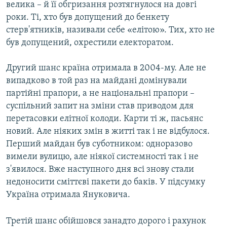
велика – й її обгризання розтягнулося на довгі
роки. Ті, хто був допущений до бенкету
стерв'ятників, називали себе «елітою». Тих, хто не
був допущений, охрестили електоратом.
Другий шанс країна отримала в 2004-му. Але не
випадково в той раз на майдані домінували
партійні прапори, а не національні прапори –
суспільний запит на зміни став приводом для
перетасовки елітної колоди. Карти ті ж, пасьянс
новий. Але ніяких змін в житті так і не відбулося.
Перший майдан був суботником: одноразово
вимели вулицю, але ніякої системності так і не
з'явилося. Вже наступного дня всі знову стали
недоносити сміттєві пакети до баків. У підсумку
Україна отримала Януковича.
Третій шанс обійшовся занадто дорого і рахунок