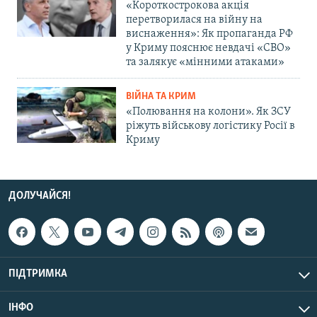
«Короткострокова акція
перетворилася на війну на
виснаження»: Як пропаганда РФ
у Криму пояснює невдачі «СВО»
та залякує «мінними атаками»
ВІЙНА ТА КРИМ
«Полювання на колони». Як ЗСУ
ріжуть військову логістику Росії в
Криму
ДОЛУЧАЙСЯ!
ПІДТРИМКА
ІНФО