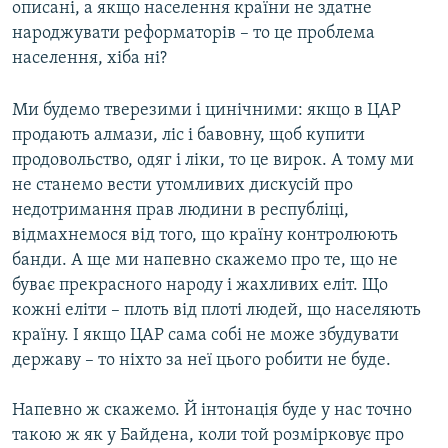
описані, а якщо населення країни не здатне
народжувати реформаторів – то це проблема
населення, хіба ні?
Ми будемо тверезими і цинічними: якщо в ЦАР
продають алмази, ліс і бавовну, щоб купити
продовольство, одяг і ліки, то це вирок. А тому ми
не станемо вести утомливих дискусій про
недотримання прав людини в республіці,
відмахнемося від того, що країну контролюють
банди. А ще ми напевно скажемо про те, що не
буває прекрасного народу і жахливих еліт. Що
кожні еліти – плоть від плоті людей, що населяють
країну. І якщо ЦАР сама собі не може збудувати
державу – то ніхто за неї цього робити не буде.
Напевно ж скажемо. Й інтонація буде у нас точно
такою ж як у Байдена, коли той розмірковує про