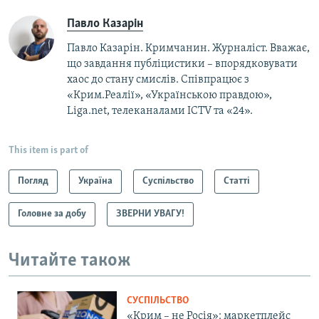
Павло Казарін
Павло Казарін. Кримчанин. Журналіст. Вважає,
що завдання публіцистики – впорядковувати
хаос до стану смислів. Співпрацює з
«Крим.Реалії», «Українською правдою»,
Liga.net, телеканалами ICTV та «24».
This item is part of
Погляд
Україна
Суспільство
Статті
Головне за добу
ЗВЕРНИ УВАГУ!
Читайте також
СУСПІЛЬСТВО
«Крим – не Росія»: маркетплейс