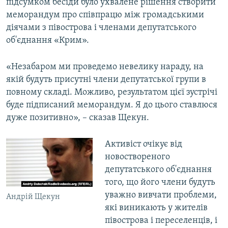
підсумком бесіди було ухвалене рішення створити
меморандум про співпрацю між громадськими
діячами з півострова і членами депутатського
об'єднання «Крим».
«Незабаром ми проведемо невелику нараду, на
якій будуть присутні члени депутатської групи в
повному складі. Можливо, результатом цієї зустрічі
буде підписаний меморандум. Я до цього ставлюся
дуже позитивно», – сказав Щекун.
Активіст очікує від
новоствореного
депутатського об'єднання
того, що його члени будуть
уважно вивчати проблеми,
Андрій Щекун
які виникають у жителів
півострова і переселенців, і