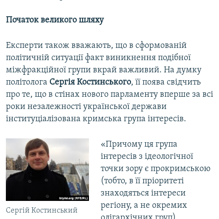
Початок великого шляху
Експерти також вважають, що в сформованій
політичній ситуації факт виникнення подібної
міжфракційної групи вкрай важливий. На думку
політолога
Сергія Костинського
, її поява свідчить
про те, що в стінах нового парламенту вперше за всі
роки незалежності української держави
інституціалізована кримська група інтересів.
«Причому ця група
інтересів з ідеологічної
точки зору є прокримською
(тобто, в її пріоритеті
знаходяться інтереси
регіону, а не окремих
Сергій Костинський
олігархічних груп),