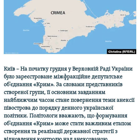
ВІДЕОУРОКИ «ELIFBE»
Русский
СВІДЧЕННЯ ОКУПАЦІЇ
Qırımtatar
УКРАЇНСЬКА ПРОБЛЕМА КРИМУ
ДОЛУЧАЙСЯ!
ІНФОГРАФІКА
Усі сайти RFE/RL
Київ – На початку грудня у Верховній Раді України
було зареєстроване міжфракційне депутатське
об'єднання «Крим». За словами представників
створеної групи, її основним завданням
найближчим часом стане повернення теми анексії
півострова до порядку денного української
політики. Політологи вважають, що формування
об'єднання «Крим» може стати важливим етапом
створення та реалізації державної стратегії з
відновлення контролю над анексованою