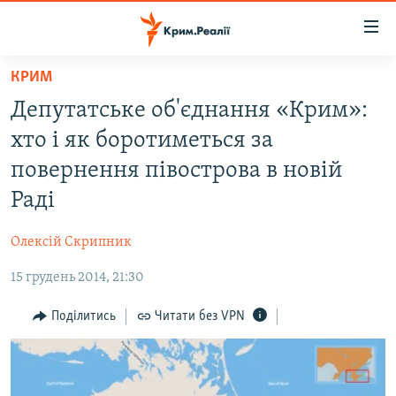
Доступність
посилання
Перейти
КРИМ
до
НОВИНИ
Депутатське об'єднання «Крим»:
основного
ВОДА.КРИМ
матеріалу
хто і як боротиметься за
ВІДЕО ТА ФОТО
Перейти
повернення півострова в новій
до
ПОЛІТИКА
Раді
основної
БЛОГИ
навігації
Олексій Скрипник
Перейти
ПОГЛЯД
до
15 грудень 2014, 21:30
ІНТЕРВ'Ю
пошуку
ВСЕ ЗА ДЕНЬ
Поділитись
Читати без VPN
СПЕЦПРОЕКТИ
ЯК ОБІЙТИ БЛОКУВАННЯ
ДЕПОРТАЦІЯ