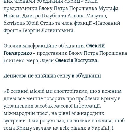
них членами об'єднання «Крим» стали
представники Блоку Петра Порошенка Мустафа
Найєм, Дмитро Голубов та Альона Мазутко,
бютівець Юрій Стець та член фракції «Народний
Фронт» Георгій Логвинський.
Очолив міжфракційне об'єднання
Олексій
Гончаренко
– представник Блоку Петра Порошенка
і син екс-мера Одеси
Олексія Костусєва.
Денисова не знайшла сенсу в об'єднанні
«В останні місяці ми спостерігаємо, що з кожним
днем все менше говорять про проблеми Криму в
українських засобах масової інформації,
міжнародній пресі, на рівні міжнародних
зустрічей. І ми розуміємо, наскільки важливо, щоб
тема Криму звучала на всіх рівнях в Україні, і