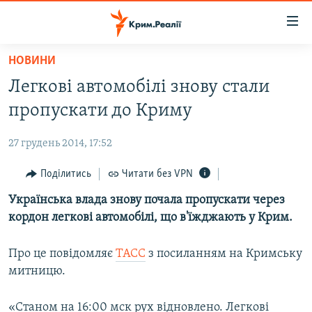
Доступність
посилання
Перейти
НОВИНИ
до
НОВИНИ
Легкові автомобілі знову стали
основного
ВОДА.КРИМ
матеріалу
пропускати до Криму
ВІДЕО ТА ФОТО
Перейти
до
27 грудень 2014, 17:52
ПОЛІТИКА
основної
БЛОГИ
Поділитись
Читати без VPN
навігації
Перейти
ПОГЛЯД
Українська влада знову почала пропускати через
до
кордон легкові автомобілі, що в'їжджають у Крим.
ІНТЕРВ'Ю
пошуку
ВСЕ ЗА ДЕНЬ
Про це повідомляє
ТАСС
з посиланням на Кримську
митницю.
СПЕЦПРОЕКТИ
ЯК ОБІЙТИ БЛОКУВАННЯ
ДЕПОРТАЦІЯ
«Станом на 16:00 мск рух відновлено. Легкові