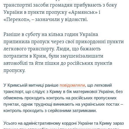
транспортні засоби громадян прибувають з боку
ВІДЕОУРОКИ «ELIFBE»
Русский
України в пункти пропуску «Армянськ» і
СВІДЧЕННЯ ОКУПАЦІЇ
«Перекоп»,
–
зазначили у відомстві.
Qırımtatar
УКРАЇНСЬКА ПРОБЛЕМА КРИМУ
Раніше в суботу на кілька годин Україна
ДОЛУЧАЙСЯ!
ІНФОГРАФІКА
припинила пропуск через свої прикордонні пункти
легкового транспорту. Люди, що бажають
потрапити в Крим, були змушенізалишати
Усі сайти RFE/RL
автомобілі та йти пішки до російських пунктів
пропуску.
У Кримській митниці раніше
повідомляли
, що легковий
транспорт, що слідує з Криму в бік материкової України, без
обмежень проходить контроль на російських пропускних
пунктах, однак труднощі виникають на українських постах –
контроль проходить з серйозними затримками.
Усього на адміністративному кордоні України та Криму зараз