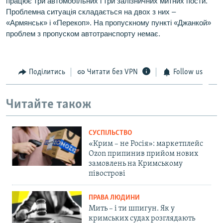
працює три автомобільних і три залізничних митних пости.
Проблемна ситуація складається на двох з них –
«Армянськ» і «Перекоп». На пропускному пункті «Джанкой»
проблем з пропуском автотранспорту немає.
Поділитись
Читати без VPN
Follow us
Читайте також
СУСПІЛЬСТВО
«Крим – не Росія»: маркетплейс
Ozon припинив прийом нових
замовлень на Кримському
півострові
ПРАВА ЛЮДИНИ
Мить – і ти шпигун. Як у
кримських судах розглядають