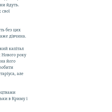
ни йдуть.
 свої
ть без цих
каже дівчина.
кий капітал
я Нового року
на його
робити
аріуса, але
оцтвами
льки в Криму і