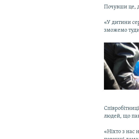
Почувши це, д
«У дитини сер
зможемо туди
Співробітниці
людей, що пан
«Ніхто з нас 