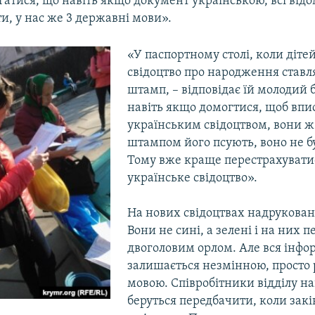
гатися, що навіть якщо документ українською, всі від
и, у нас же 3 державні мови».
«У паспортному столі, коли діте
свідоцтво про народження ставл
штамп, – відповідає їй молодий б
навіть якщо домогтися, щоб впи
українським свідоцтвом, вони 
штампом його псують, воно не б
Тому вже краще перестрахуватис
українське свідоцтво».
На нових свідоцтвах надрукован
Вони не сині, а зелені і на них п
двоголовим орлом. Але вся інфо
залишається незмінною, просто
мовою. Співробітники відділу на
беруться передбачити, коли зак