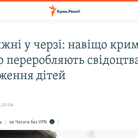
ижні у черзі: навіщо кри
о переробляють свідоцтв
ження дітей
, 10:06
ь
Читати без VPN