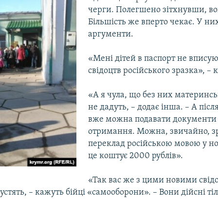
черги. Полегшено зітхнувши, во
Більшість же вперто чекає. У них
аргументи.
«Мені дітей в паспорт не вписую
свідоцтв російського зразка», – 
«А я чула, що без них материнсь
не дадуть, – додає інша. – А післ
вже можна подавати документи 
отримання. Можна, звичайно, з
переклад російською мовою у нот
це коштує 2000 рублів».
«Так вас же з цими новими свід
устять, – кажуть бійці «самооборони». – Вони дійсні ті