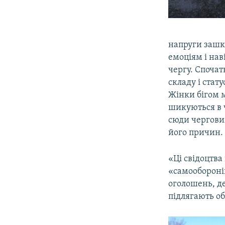
напруги зашк
емоціям і на
чергу. Спочат
складу і стат
Жінки бігом м
шикуються в 
сюди черговим
його причин.
«Ці свідоцтва
«самооборонів
оголошень, де
підлягають об