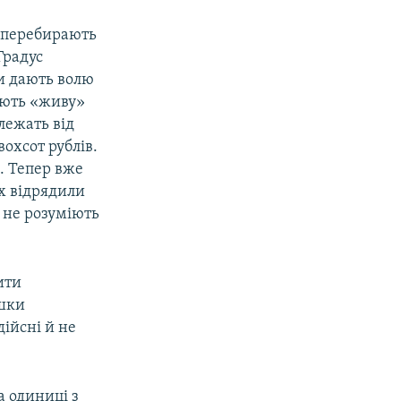
 перебирають
Градус
и дають волю
юють «живу»
алежать від
вохсот рублів.
. Тепер вже
х відрядили
 не розуміють
ити
ошки
дійсні й не
а одиниці з