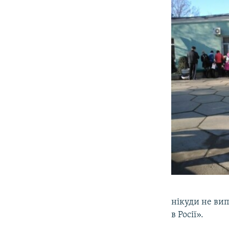
нікуди не вип
в Росії».