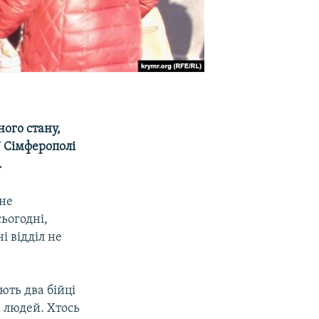
ого стану,
У Сімферополі
.
 не
сьогодні,
і відділ не
ють два бійці
 людей. Хтось