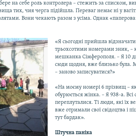
 бере на себе роль контролера – стежить за списком, в
вища тих, чия черга підійшла. Переваг немає ні у вагіт
лятами. Вони чекають разом з усіма. Однак «паперова
«Я сьогодні прийшла відзначатис
трьохсотими номерами зник, – 
мешканка Сімферополя. – Я 10 д
сюди щодня, вже близько була. 
– заново записуватися?»
«На моєму номері 6 прізвищ – як
обурюється жінка. – Я 938-а. Всі
переплуталися. Ті люди, які їх в
вже отримали свої свідоцтва і пі
тут бардак».
Штучна паніка