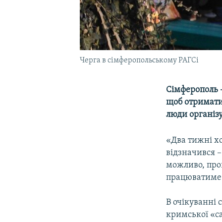
Черга в сімферопольському РАГСі
Сімферополь –
щоб отримати 
люди організу
«Два тижні хо
відзначився –
можливо, прой
працюватиме а
В очікуванні 
кримської «с