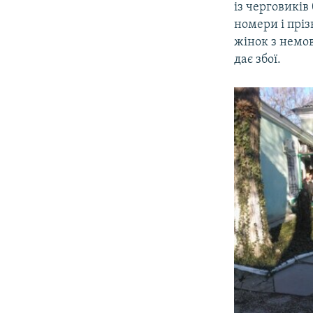
із черговиків
номери і пріз
жінок з немов
дає збої.