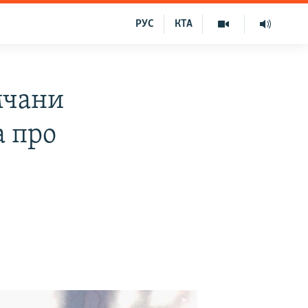
РУС
КТА
мчани
а про