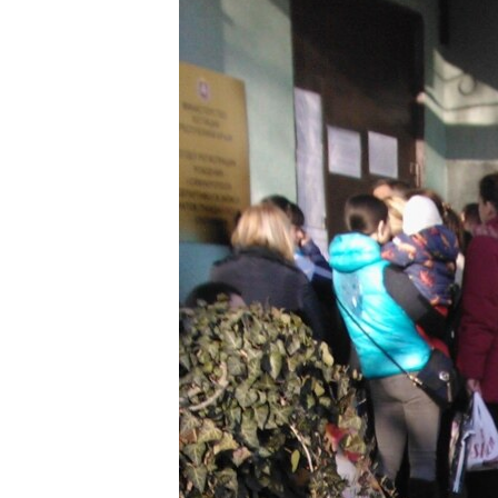
ВІДЕОУРОКИ «ELIFBE»
СВІДЧЕННЯ ОКУПАЦІЇ
УКРАЇНСЬКА ПРОБЛЕМА КРИМУ
ІНФОГРАФІКА