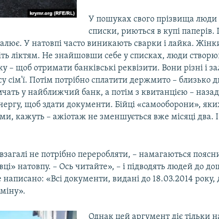
У пошуках свого прізвища люди
списки, риються в купі паперів. 
алює. У натовпі часто виникають сварки і лайка. Жінк
віть ліктям. Не знайшовши себе у списках, люди створ
ку – щоб отримати банківські реквізити. Вони різні і з
усу сім'ї. Потім потрібно сплатити держмито – близько д
чать у найближчий банк, а потім з квитанцією – назад
чергу, щоб здати документи. Бійці «самооборони», яки
и, кажуть – ажіотаж не зменшується вже місяці два. І
 взагалі не потрібно переробляти, – намагаються поясн
ці» натовпу. – Ось читайте», – і підводять людей до д
 написано: «Всі документи, видані до 18.03.2014 року, 
міну».
Однак цей аргумент діє тільки н