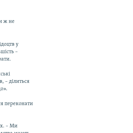
и ж не
ідоцтв у
ьшість –
рати.
ські
в, – ділиться
о».
ся переконати
их. – Ми