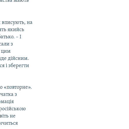
омства мають
й вписують, на
ять якийсь
атько. – І
сали з
ж цим
уде дійсним.
я і зберегти
о «повторне».
ечатка з
рмація
 російською
віть не
інчиться