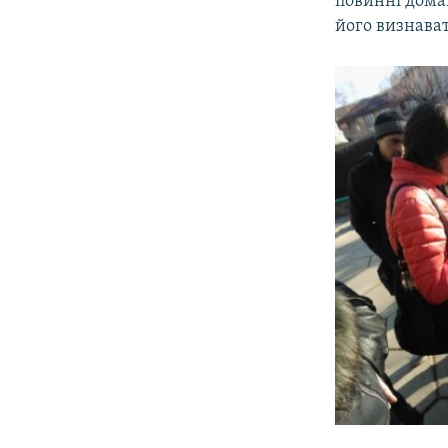
повинні дома
його визнават