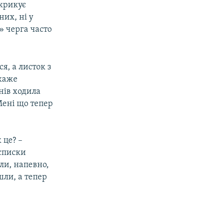
икрикує
них, ні у
» черга часто
я, а листок з
каже
нів ходила
Мені що тепер
 це? –
 списки
ели, напевно,
шли, а тепер