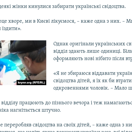
еякі жінки кинулися забирати українські свідоцтва.
це хворе, ми в Києві лікуємося, – каже одна з них. – М
 їздити».
Однак оригінали українських св
відділ здають лише одиниці. Біл
оформляють нові нібито після вт
«Я не збираюся віддавати україн
свідоцтва дітей, я їх як би втрати
одкровеннями чоловік. – Мало щ
 відділу працюють до пізнього вечора і теж намагають
іка нагнітається штучно.
не переробляв свідоцтва на своїх дітей, – каже одна з н