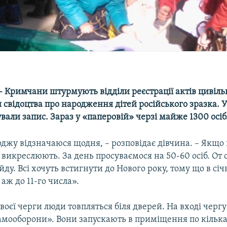
 Кримчани штурмують відділи реєстрації актів цивільн
свідоцтва про народження дітей російського зразка. 
вали запис. Зараз у «паперовій» черзі майже 1300 осіб
джу відзначаюся щодня, – розповідає дівчина. – Якщо
 викреслюють. За день просуваємося на 50-60 осіб. От 
ду. Всі хочуть встигнути до Нового року, тому що в січн
ж до 11-го числа».
своєї черги люди товпляться біля дверей. На вході чергу
амооборони». Вони запускають в приміщення по кілька