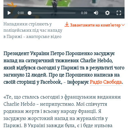
ВІДЕОУРОКИ «ELIFBE»
Русский
0:00
0:39
СВІДЧЕННЯ ОКУПАЦІЇ
Qırımtatar
Нападники стріляють у
Завантажити на комп'ютер
УКРАЇНСЬКА ПРОБЛЕМА КРИМУ
поліцейських під час нападу
ДОЛУЧАЙСЯ!
ІНФОГРАФІКА
в Парижі – аматорське відео
Президент України Петро Порошенко засуджує
напад на сатиричний тижневик Charlie Hebdo,
Усі сайти RFE/RL
який відбувся сьогодні у Парижі та в результаті чого
загинуло 12 людей. Про це Порошенко написав на
своїй сторінці у Facebook,
–
інформує
Радіо Свобода
.
«Те, що сталось сьогодні з французьким виданням
Charlie Hebdo – неприпустимо. Мої співчуття
родинам жертв і всьому народу Франції. Я
засуджую жорстокий напад на журналістів у
Парижі. В Україні завжди була, є і буде нульова