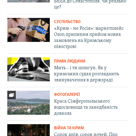
БпЛА до Севастополя. Чи реально
це?
СУСПІЛЬСТВО
«Крим – не Росія»: маркетплейс
Ozon припинив прийом нових
замовлень на Кримському
півострові
ПРАВА ЛЮДИНИ
Мить – і ти шпигун. Як у
кримських судах розглядають
звинувачення в держзраді
ФОТОГАЛЕРЕЇ
Краса Сімферопольського
водосховища та занедбаність
довкола
ВІЙНА ТА КРИМ
Сорок днів, сорок ночей. Про