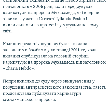
Сатиричний тижневик Charlie Hebdo отримав свою
популярність у 2006 році, коли передрукував
карикатури на пророка Мухаммеда, які вперше
з’явилися у датській газеті Jyllands-Posten і
викликали хвилю протестів у мусульманському
світі.
Колишня редакція журналу була закидана
запальними бомбами у листопаді 2011-го, коли
видання опублікувало на головній сторінці
карикатури на пророка Мухаммеда під заголовком
«Charia Hebdo».
Попри виклики до суду через звинувачення у
порушенні антирасистського законодавства, газета
продовжувала публікувати карикатури
мусульманського пророка.