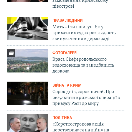
замовлень на Кримському
півострові
ПРАВА ЛЮДИНИ
Мить – і ти шпигун. Як у
кримських судах розглядають
звинувачення в держзраді
ФОТОГАЛЕРЕЇ
Краса Сімферопольського
водосховища та занедбаність
довкола
ВІЙНА ТА КРИМ
Сорок днів, сорок ночей. Про
результати кримської операції з
примусу Росії до миру
ПОЛІТИКА
«Короткострокова акція
перетворилася на війну на