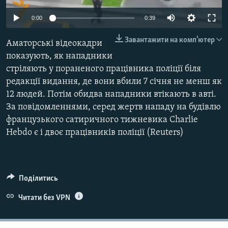
ВІДЕОУРОКИ «ELIFBE»
Русский
0:00
0:39
СВІДЧЕННЯ ОКУПАЦІЇ
Qırımtatar
Завантажити на комп'ютер
Аматорські відеокадри
УКРАЇНСЬКА ПРОБЛЕМА КРИМУ
показують, як нападники
ДОЛУЧАЙСЯ!
ІНФОГРАФІКА
стріляють у пораненого працівника поліції біля
редакції видання, де вони вбили 7 січня не менш як
12 людей. Потім обидва нападники втікають в авті.
За повідомленнями, серед жертв нападу на будівлю
Усі сайти RFE/RL
французького сатиричного тижневика Charlie
Hebdo є і двоє працівників поліції (Reuters)
Поділитись
Читати без VPN