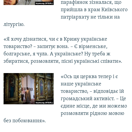
парафіянок зізналася, що
прийшла в храм Київського
патріархату не тільки на
літургію.
«Я хочу дізнатися, чи є в Криму українське
товариство? – запитує вона. – Є вірменське,
болгарське, я чула. А українське? Ну треба ж
збиратися, розмовляти, пісні українські співати».
«Ось ця церква тепер і є
наше українське
товариство, – відповідає їй
громадський активіст. – Це
єдине місце, де ми можемо
розмовляти рідною мовою
без побоювання».