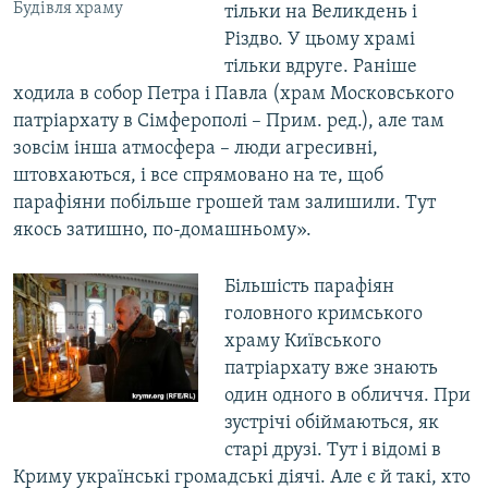
Будівля храму
тільки на Великдень і
Різдво. У цьому храмі
тільки вдруге. Раніше
ходила в собор Петра і Павла (храм Московського
патріархату в Сімферополі – Прим. ред.), але там
зовсім інша атмосфера – люди агресивні,
штовхаються, і все спрямовано на те, щоб
парафіяни побільше грошей там залишили. Тут
якось затишно, по-домашньому».
Більшість парафіян
головного кримського
храму Київського
патріархату вже знають
один одного в обличчя. При
зустрічі обіймаються, як
старі друзі. Тут і відомі в
Криму українські громадські діячі. Але є й такі, хто