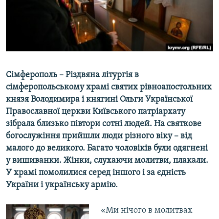
ВІДЕОУРОКИ «ELIFBE»
Русский
СВІДЧЕННЯ ОКУПАЦІЇ
Qırımtatar
УКРАЇНСЬКА ПРОБЛЕМА КРИМУ
ДОЛУЧАЙСЯ!
ІНФОГРАФІКА
Сімферополь – Різдвяна літургія в
сімферопольському храмі святих рівноапостольних
князя Володимира і княгині Ольги Української
Усі сайти RFE/RL
Православної церкви Київського патріархату
зібрала близько півтори сотні людей. На святкове
богослужіння прийшли люди різного віку – від
малого до великого. Багато чоловіків були одягнені
у вишиванки. Жінки, слухаючи молитви, плакали.
У храмі помолилися серед іншого і за єдність
України і українську армію.
«Ми нічого в молитвах