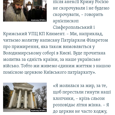
після анексії Криму Росією
не скорочували і не будемо
скорочувати, – говорить
архієпископ
Сімферопольський і
Кримський УПЦ КП Климент. – Ми, наприклад,
читаємо молитву написану Патріархом Філаретом
про примирення, яка також вимовляється у
Володимирському соборі в Києві. Буде прочитана
молитва за єдність країни, за наше українське
військо. Тобто ми живемо єдиним життям з нашою
помісною церквою Київського патріархату».
«Я молилася за мир, за те,
щоб перестали гинути наші
хлопчики, – крізь сльози
розповідає літня жінка. – Я
до церкви не часто ходжу,