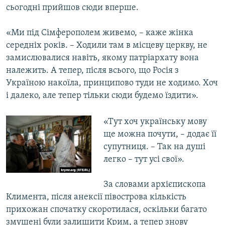
сьогодні прийшов сюди вперше.
«Ми під Сімферополем живемо, – каже жінка
середніх років. – Ходили там в місцеву церкву, не
замислювалися навіть, якому патріархату вона
належить. А тепер, після всього, що Росія з
Україною накоїла, принципово туди не ходимо. Хоч
і далеко, але тепер тільки сюди будемо їздити».
«Тут хоч українську мову
ще можна почути, – додає її
супутниця. – Так на душі
легко – тут усі свої».
За словами архієпископа
Климента, після анексії півострова кількість
прихожан спочатку скоротилася, оскільки багато
змушені були залишити Крим, а тепер знову