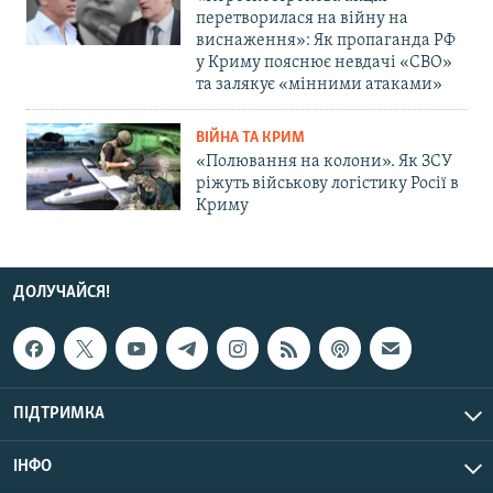
перетворилася на війну на
виснаження»: Як пропаганда РФ
у Криму пояснює невдачі «СВО»
та залякує «мінними атаками»
ВІЙНА ТА КРИМ
«Полювання на колони». Як ЗСУ
ріжуть військову логістику Росії в
Криму
ДОЛУЧАЙСЯ!
ПІДТРИМКА
ІНФО