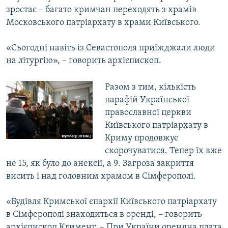
зростає – багато кримчан переходять з храмів
Московського патріархату в храми Київського.
«Сьогодні навіть із Севастополя приїжджали люди
на літургію», – говорить архієпископ.
Разом з тим, кількість
парафій Української
православної церкви
Київського патріархату в
Криму продовжує
скорочуватися. Тепер їх вже
не 15, як було до анексії, а 9. Загроза закриття
висить і над головним храмом в Сімферополі.
«Будівля Кримської єпархії Київського патріархату
в Сімферополі знаходиться в оренді, – говорить
архієпископ Климент. – При України орендна плата