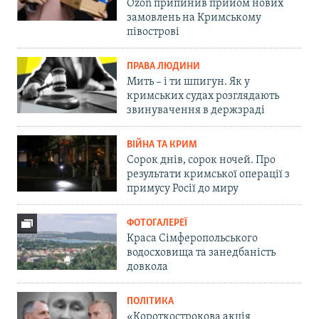
Ozon припинив прийом нових
замовлень на Кримському
півострові
ПРАВА ЛЮДИНИ
Мить – і ти шпигун. Як у
кримських судах розглядають
звинувачення в держзраді
ВІЙНА ТА КРИМ
Сорок днів, сорок ночей. Про
результати кримської операції з
примусу Росії до миру
ФОТОГАЛЕРЕЇ
Краса Сімферопольського
водосховища та занедбаність
довкола
ПОЛІТИКА
«Короткострокова акція