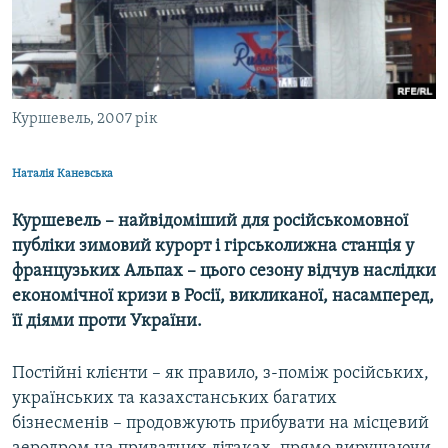
ВІДЕОУРОКИ «ELIFBE»
Русский
СВІДЧЕННЯ ОКУПАЦІЇ
Qırımtatar
УКРАЇНСЬКА ПРОБЛЕМА КРИМУ
Куршевель, 2007 рік
ДОЛУЧАЙСЯ!
ІНФОГРАФІКА
Наталія Каневська
Усі сайти RFE/RL
Куршевель – найвідоміший для російськомовної
публіки зимовий курорт і гірськолижна станція у
французьких Альпах – цього сезону відчув наслідки
економічної кризи в Росії, викликаної, насамперед,
її діями проти України.
Постійні клієнти – як правило, з-поміж російських,
українських та казахстанських багатих
бізнесменів – продовжують прибувати на місцевий