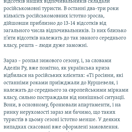
відсотків наших відпочивальників складали
російськомовні туристи. В останні два-три роки
кількість російськомовних істотно зросла,
дійшовши приблизно до 13-14 відсотків від
загального числа відпочивальників. Із них близько
п’яти відсотків належать до так званого середнього
класу, решта – люди дуже заможні.
Зараз – розпал зимового сезону, і, за словами
Аделін Ру, вже помітно, як українська криза
відбилася на російських клієнтах: «Ті росіяни, які
останніми роками приїжджали до Куршевеля, і
належать до середнього за європейськими мірками
класу, сильно постраждали від нинішньої ситуації.
Вони, в основному, бронювали апартаменти, і на
ринку нерухомості зараз ми бачимо, що таких
туристів в цьому сезоні істотно менше. У деяких
випадках скасовані вже оформлені замовлення.