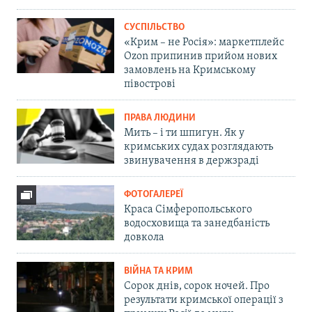
СУСПІЛЬСТВО
«Крим – не Росія»: маркетплейс
Ozon припинив прийом нових
замовлень на Кримському
півострові
ПРАВА ЛЮДИНИ
Мить – і ти шпигун. Як у
кримських судах розглядають
звинувачення в держзраді
ФОТОГАЛЕРЕЇ
Краса Сімферопольського
водосховища та занедбаність
довкола
ВІЙНА ТА КРИМ
Сорок днів, сорок ночей. Про
результати кримської операції з