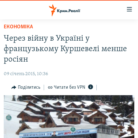
Доступність
посилання
Перейти
ЕКОНОМІКА
до
НОВИНИ
Через війну в Україні у
основного
ВОДА.КРИМ
матеріалу
французькому Куршевелі менше
ВІДЕО ТА ФОТО
Перейти
росіян
до
ПОЛІТИКА
основної
09 січень 2015, 10:36
БЛОГИ
навігації
Перейти
Поділитись
Читати без VPN
ПОГЛЯД
до
ІНТЕРВ'Ю
пошуку
ВСЕ ЗА ДЕНЬ
СПЕЦПРОЕКТИ
ЯК ОБІЙТИ БЛОКУВАННЯ
ДЕПОРТАЦІЯ