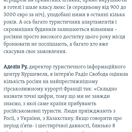
аеродром на приватних літаках, прямо вирушаючи
в готелі і шале класу люкс (в середньому від 900 до
3000 євро за ніч), уподобані ними в останні кілька
років. А ось багато туристичних апартаментів і
скромніших будинків залишаються вільними –
росіяни просто високого достатку цього року місця
бронювати не поспішають, а багато хто вже
скасував своє замовлення.
Аделін Ру,
директор туристичного інформаційного
центру Куршевеля, в інтерв’ю Радіо Свобода оцінила
кількість росіян на найпрестижнішому
гірськолижному курорті Франції так: «Складно
назвати точні цифри, тому що ми не завжди
знаємо, з якої саме країни прибувають
російськомовні туристи. Люди приїжджають з
Росії, з України, з Казахстану. Якщо говорити про
період п’яти- і шестирічної давності, близько 8