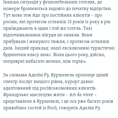
Інакша ситуація у фешенебельних готелях, де
номери бронюються задовго до початку відпустки.
Тут мова теж йде про постійних клієнтів – про
росіян, які протягом останніх 15 років із року в рік
приїжджають в один і той же готель. Такі
відпочивальники нікуди не зникли. Вони
прибували і минулого тижня, і протягом останніх
днів. Інший приклад: наші ексклюзивні туристичні
будиночки класу люкс. Вони цього року, дійсно,
популярні набагато менше, ніж торік».
За словами Аделін Ру, Куршевель пропонує цілий
спектр послуг вищого рівня, курорт давно
адаптований під російськомовних клієнтів.
Французьке мистецтво жити – Art de vivre –
представлене в Куршевелі, і це ось уже багато років
приваблює гостей із Росії, говорить Аделін Ру.