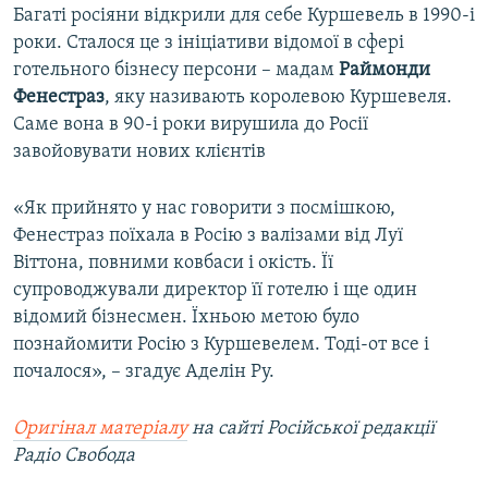
Багаті росіяни відкрили для себе Куршевель в 1990-і
роки. Сталося це з ініціативи відомої в сфері
готельного бізнесу персони – мадам
Раймонди
Фенестраз
, яку називають королевою Куршевеля.
Саме вона в 90-і роки вирушила до Росії
завойовувати нових клієнтів
«Як прийнято у нас говорити з посмішкою,
Фенестраз поїхала в Росію з валізами від Луї
Віттона, повними ковбаси і окість. Її
супроводжували директор її готелю і ще один
відомий бізнесмен. Їхньою метою було
познайомити Росію з Куршевелем. Тоді-от все і
почалося», – згадує Аделін Ру.
Оригінал матеріалу
на сайті Російської редакції
Радіо Свобода