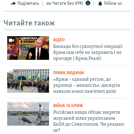
Поділитись
Читати без VPN
Follow us
Читайте також
ВІДЕО
Блокада без сухопутної операції:
Крим сам себе не заправить і не
прогодує | Крим.Реалії
ПРАВА ЛЮДИНИ
«Крим – єдиний регіон, де
українці – меншість»: дискусія
навколо нової пам'ятної дати
ВІЙНА ТА КРИМ
Російська влада обіцяє закрити
морський шлях українським
БпЛА до Севастополя. Чи реально
це?