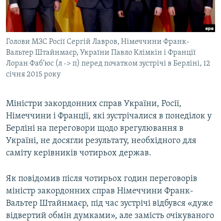
ВІДЕОУРОКИ «ELIFBE»
Русский
СВІДЧЕННЯ ОКУПАЦІЇ
Qırımtatar
Голови МЗС Росії Сергій Лавров, Німеччини Франк-
УКРАЇНСЬКА ПРОБЛЕМА КРИМУ
Вальтер Штайнмаєр, України Павло Клімкін і Франції
ДОЛУЧАЙСЯ!
ІНФОГРАФІКА
Лоран Фаб’юс (л -> п) перед початком зустрічі в Берліні, 12
січня 2015 року
Міністри закордонних справ України, Росії,
Усі сайти RFE/RL
Німеччини і Франції, які зустрічалися в понеділок у
Берліні на переговори щодо врегулювання в
Україні, не досягли результату, необхідного для
саміту керівників чотирьох держав.
Як повідомив після чотирьох годин переговорів
міністр закордонних справ Німеччини Франк-
Вальтер Штайнмаєр, під час зустрічі відбувся «дуже
відвертий обмін думками», але замість очікуваного