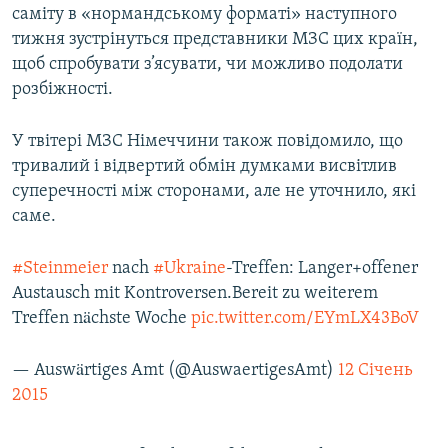
саміту в «нормандському форматі» наступного
тижня зустрінуться представники МЗС цих країн,
щоб спробувати з’ясувати, чи можливо подолати
розбіжності.
У твітері МЗС Німеччини також повідомило, що
тривалий і відвертий обмін думками висвітлив
суперечності між сторонами, але не уточнило, які
саме.
#Steinmeier
nach
#Ukraine
-Treffen: Langer+offener
Austausch mit Kontroversen.Bereit zu weiterem
Treffen nächste Woche
pic.twitter.com/EYmLX43BoV
— Auswärtiges Amt (@AuswaertigesAmt)
12 Січень
2015