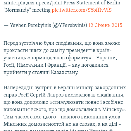
міністрів для преси/Joint Press Statement of Berlin
"Normandy" meeting
pic.twitter.com/SYoffIvVfS
— Yevhen Perebyinis (@YPerebyinis)
12 Січень 2015
Перед зустріччю були сподівання, що вона зможе
прокласти шлях до саміту президентів країн-
учасниць «нормандського формату» – України,
Росії, Німеччини і Франції, – яку погодилися
прийняти у столиці Казахстану.
Напередодні зустрічі в Берліні міністр закордонних
справ Росії Сергій Лавров висловлював сподівання,
що вона допоможе «стимулювати повне і всебічне
виконання всього, про що домовлялися в Мінську».
Тим часом саме цього – повного виконання умов
Мінських домовленостей не на словах, а на ділі –