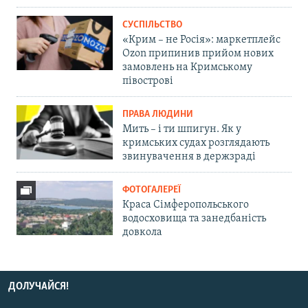
СУСПІЛЬСТВО
«Крим – не Росія»: маркетплейс
Ozon припинив прийом нових
замовлень на Кримському
півострові
ПРАВА ЛЮДИНИ
Мить – і ти шпигун. Як у
кримських судах розглядають
звинувачення в держзраді
ФОТОГАЛЕРЕЇ
Краса Сімферопольського
водосховища та занедбаність
довкола
ДОЛУЧАЙСЯ!