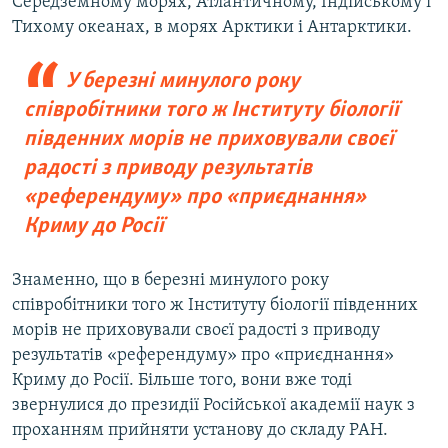
Середземному морях, Атлантичному, Індійському і
Тихому океанах, в морях Арктики і Антарктики.
У березні минулого року
співробітники того ж Інституту біології
південних морів не приховували своєї
радості з приводу результатів
«референдуму» про «приєднання»
Криму до Росії
Знаменно, що в березні минулого року
співробітники того ж Інституту біології південних
морів не приховували своєї радості з приводу
результатів «референдуму» про «приєднання»
Криму до Росії. Більше того, вони вже тоді
звернулися до президії Російської академії наук з
проханням прийняти установу до складу РАН.