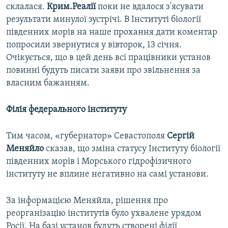
склалася.
Крим.Реалії
поки не вдалося з'ясувати
результати минулої зустрічі. В Інституті біології
південних морів на наше прохання дати коментар
попросили звернутися у вівторок, 13 січня.
Очікується, що в цей день всі працівники установ
повинні будуть писати заяви про звільнення за
власним бажанням.
Філія федерального інституту
Тим часом, «губернатор» Севастополя
Сергій
Меняйло
сказав, що зміна статусу Інституту біології
південних морів і Морського гідрофізичного
інституту не вплине негативно на самі установи.
За інформацією Меняйла, рішення про
реорганізацію інститутів було ухвалене урядом
Росії. На базі установ будуть створені філії