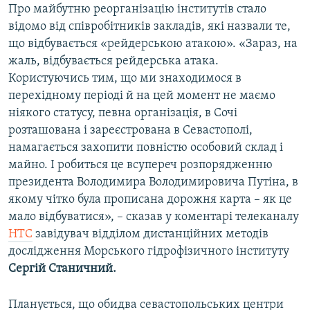
Про майбутню реорганізацію інститутів стало
відомо від співробітників закладів, які назвали те,
що відбувається «рейдерською атакою». «Зараз, на
жаль, відбувається рейдерська атака.
Користуючись тим, що ми знаходимося в
перехідному періоді й на цей момент не маємо
ніякого статусу, певна організація, в Сочі
розташована і зареєстрована в Севастополі,
намагається захопити повністю особовий склад і
майно. І робиться це всупереч розпорядженню
президента Володимира Володимировича Путіна, в
якому чітко була прописана дорожня карта – як це
мало відбуватися», – сказав у коментарі телеканалу
НТС
завідувач відділом дистанційних методів
дослідження Морського гідрофізичного інституту
Сергій Станичний.
Планується, що обидва севастопольських центри