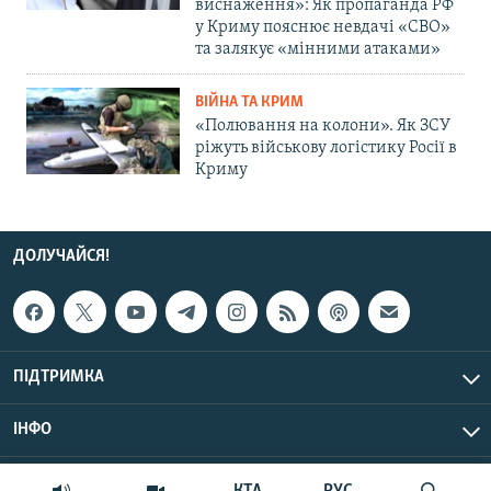
виснаження»: Як пропаганда РФ
у Криму пояснює невдачі «СВО»
та залякує «мінними атаками»
ВІЙНА ТА КРИМ
«Полювання на колони». Як ЗСУ
ріжуть військову логістику Росії в
Криму
ДОЛУЧАЙСЯ!
ПІДТРИМКА
ІНФО
© Крим.Реалії, 2026 | Усі права застережено.