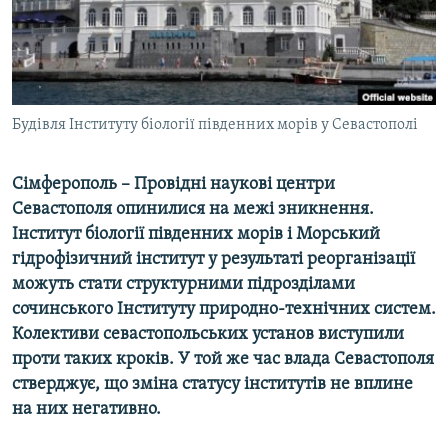
ВІДЕОУРОКИ «ELIFBE»
Русский
СВІДЧЕННЯ ОКУПАЦІЇ
Qırımtatar
УКРАЇНСЬКА ПРОБЛЕМА КРИМУ
ДОЛУЧАЙСЯ!
Будівля Інституту біології південних морів у Севастополі
ІНФОГРАФІКА
Сімферополь – Провідні наукові центри
Севастополя опинилися на межі зникнення.
Усі сайти RFE/RL
Інститут біології південних морів і Морський
гідрофізичний інститут у результаті реорганізації
можуть стати структурними підрозділами
сочинського Інституту природно-технічних систем.
Колективи севастопольських установ виступили
проти таких кроків. У той же час влада Севастополя
стверджує, що зміна статусу інститутів не вплине
на них негативно.