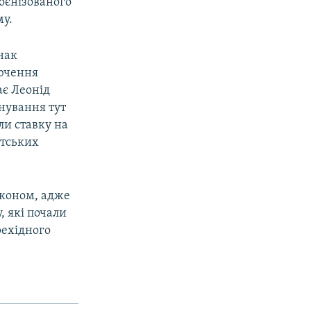
воєнізованого
му.
нак
лючення
ає Леонід
снування тут
ли ставку на
итських
аконом, адже
, які почали
рехідного