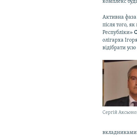
комплекс буді
Активна фаза 
після того, я
Республіки»
С
олігарха Ігор
відібрати усю 
Сергій Аксьоно
вкладниками 