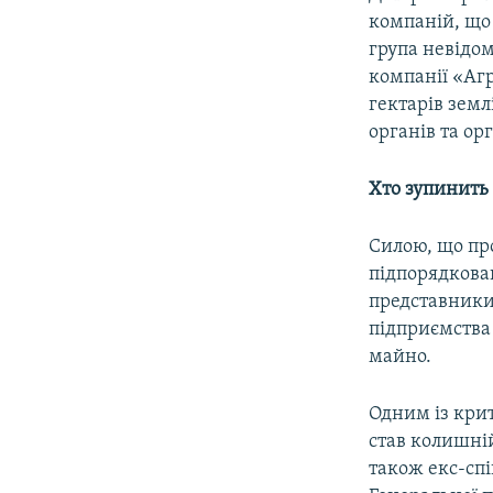
компаній, що 
група невідо
компанії «Агр
гектарів зем
органів та ор
Хто зупинить
Силою, що пр
підпорядкова
представники
підприємства 
майно.
Одним із крит
став колишні
також екс-сп