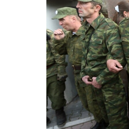
ВІДЕОУРОКИ «ELIFBE»
СВІДЧЕННЯ ОКУПАЦІЇ
УКРАЇНСЬКА ПРОБЛЕМА КРИМУ
ІНФОГРАФІКА