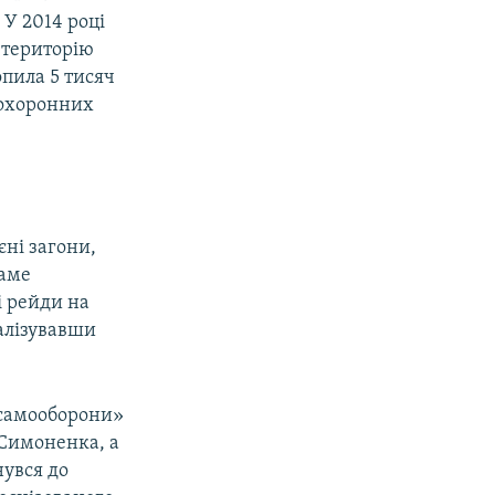
 У 2014 році
 територію
опила 5 тисяч
оохоронних
ні загони,
Саме
і рейди на
налізувавши
«самооборони»
 Симоненка, а
нувся до