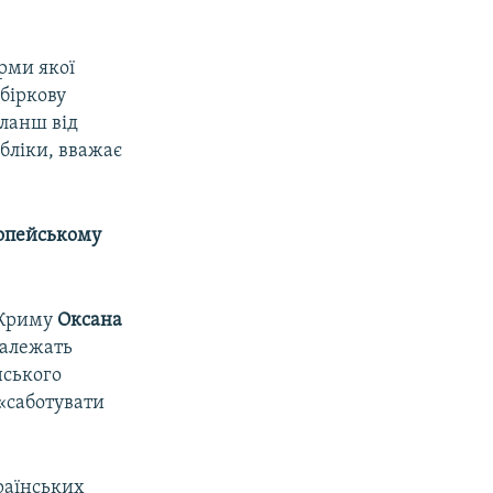
орми якої
біркову
бланш від
бліки, вважає
ропейському
 Криму
Оксана
 належать
нського
 «саботувати
раїнських