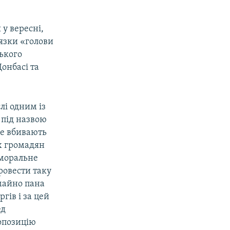
у вересні,
’язки «голови
ького
онбасі та
лі одним із
у під назвою
де вбивають
х громадян
 моральне
ровести таку
 майно пана
гів і за цей
ед
опозицію