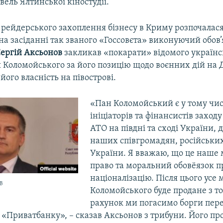
вель Ялтинської кіностудії.
рейдерського захоплення бізнесу в Криму розпочалася 
к на засіданні так званого «Госсовєта» виконуючий обов
ергій Аксьонов
закликав «покарати» відомого українс
я Коломойського за його позицію щодо воєнних дій на Д
його власність на півострові.
«Пан Коломойський є у тому чис
ініціаторів та фінансистів заход
АТО на півдні та сході України, 
наших співгромадян, російськи
України. Я вважаю, що це наше
право та моральний обовёязок п
націоналізацію. Після цього усе
в
Коломойського буде продане з тор
рахунок ми погасимо борги пер
«Приватбанку», – сказав Аксьонов з трибуни. Його пр