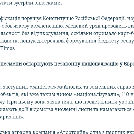
тати зустріли оплесками.
фіскація порушує Конституцію Російської Федерації, н
 обов'язкову компенсацію, місцевий уряд проводить ви
ласності без відшкодування, оскільки отримало карт-
влади на пошук джерел для формування бюджету респу
Times.
ізнесмени оскаржують незаконну націоналізацію у Єв
а заступник «міністра» майнових та земельних справ
40 об’єктів, які вже таким чином «націоналізували», 110
у. При цьому вона зазначила, що представники украї
илають до її відомства численні листи та намагаються
аризації».
ська аграрна компанія «Агротрейд» одна з перших ук