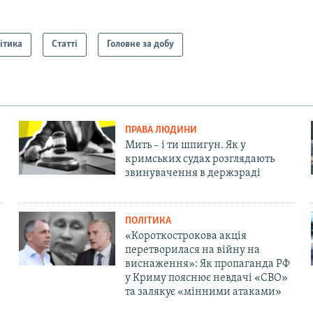
ітика
Статті
Головне за добу
ПРАВА ЛЮДИНИ
Мить – і ти шпигун. Як у
кримських судах розглядають
звинувачення в держзраді
ПОЛІТИКА
«Короткострокова акція
перетворилася на війну на
виснаження»: Як пропаганда РФ
у Криму пояснює невдачі «СВО»
та залякує «мінними атаками»