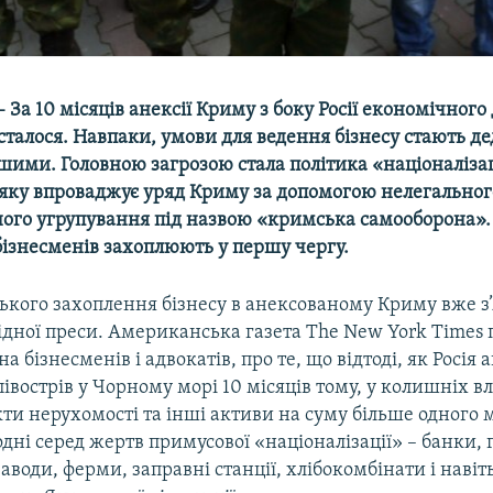
 За 10 місяців анексії Криму з боку Росії економічного
 сталося. Навпаки, умови для ведення бізнесу стають де
шими. Головною загрозою стала політика «націоналіза
 яку впроваджує уряд Криму за допомогою нелегальног
ного угрупування під назвою «кримська самооборона».
бізнесменів захоплюють у першу чергу.
ького захоплення бізнесу в анексованому Криму вже з’
ідної преси. Американська газета The New York Times
а бізнесменів і адвокатів, про те, що відтоді, як Росія 
івострів у Чорному морі 10 місяців тому, у колишніх в
єкти нерухомості та інші активи на суму більше одного 
одні серед жертв примусової «націоналізації» – банки, г
заводи, ферми, заправні станції, хлібокомбінати і навіть