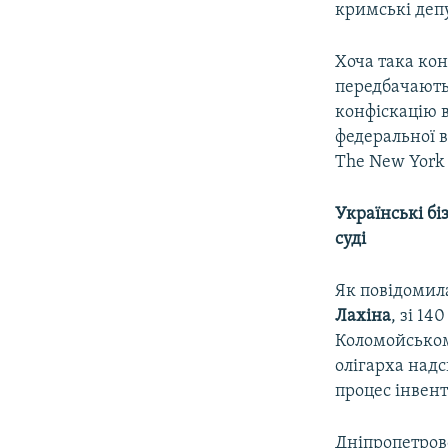
кримські депу
Хоча така кон
передбачають
конфіскацію в
федеральної 
The New York 
Українські б
суді
Як повідомил
Лахіна
, зі 1
Коломойськом
олігарха надс
процес інвент
Дніпропетров