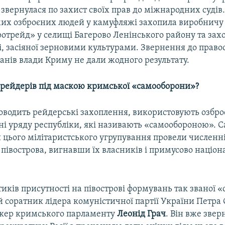
звернулася по захист своїх прав до міжнародних судів.
мих озброєних людей у камуфляжі захопила виробничу
отрейд» у селищі Багерово Ленінського району та зах
лі, засіяної зерновими культурами. Звернення до прав
ганів влади Криму не дали жодного результату.
 рейдерів під маскою кримської «самооборони»?
оводить рейдерські захоплення, використовують озброє
ні уряду республіки, які називають «самообороною». 
 цього мілітаристського угрупування провели численн
півострова, вигнавши їх власників і примусово націо
иків присутності на півострові формувань так званої 
й соратник лідера комуністичної партії України Петра
ікер кримського парламенту
Леонід Грач
. Він вже звер