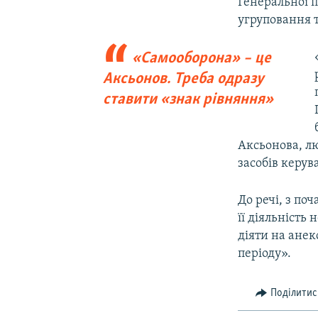
Генеральної п
угруповання т
«Самооборона» – це
Аксьонов. Треба одразу
ставити «знак рівняння»
Аксьонова, л
засобів керув
До речі, з по
її діяльність
діяти на анек
періоду».
Поділитис