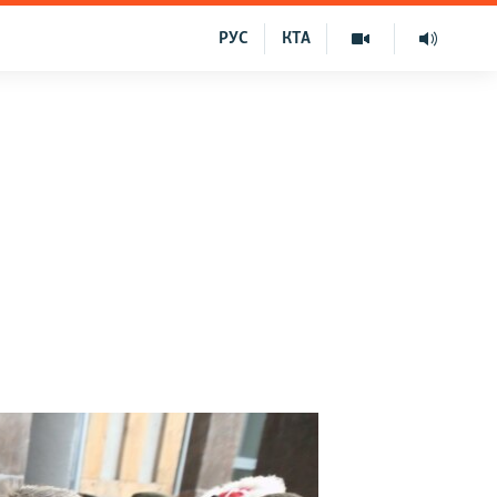
РУС
КТА