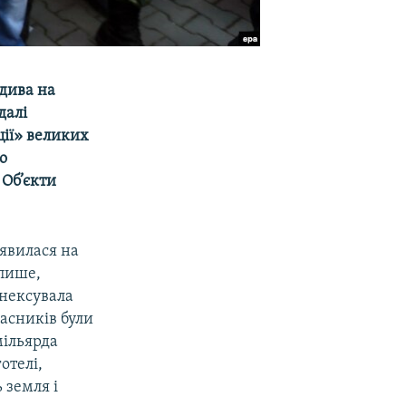
 дива на
далі
ції» великих
о
 Об’єкти
явилася на
 пише,
анексувала
ласників були
мільярда
отелі,
 земля і