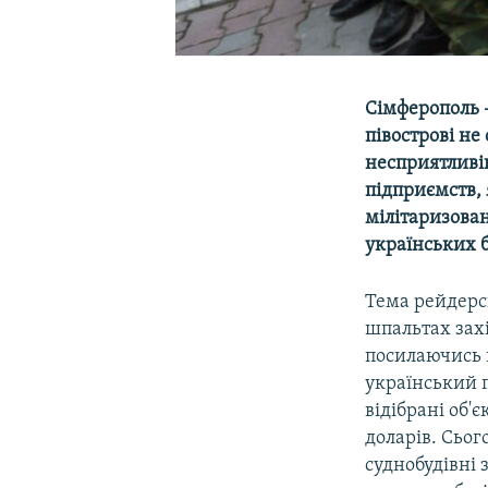
Сімферополь –
півострові не
несприятливі
підприємств,
мілітаризова
українських 
Тема рейдерс
шпальтах зах
посилаючись н
український п
відібрані об'
доларів. Сьог
суднобудівні 