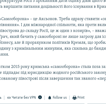
рокуратури Росії з проханням дати оцінку діям цього 
а вирішити питання доцільності його існування в Кри
«Самооборона» – це Аксьонов. Треба одразу ставити «з
рівняння». І для міжнародної спільноти, яка проти вк
півострова до складу Росії, це ж один з козирів», – вваж
Грач, який бачить у самообороні не лише загрозу для і
бізнесу, але й прорахунком політиків Кремля, що зроби
юдину з кримінальним минулим, яка схильна до банд
ання.
чатком 2015 року кримська «самооборона» стала поза з
 не підпадає під юрисдикцію жодного російського закону
сованому півострові після завершення так званого «пе
ь
Читати без VPN
Follow us
Print