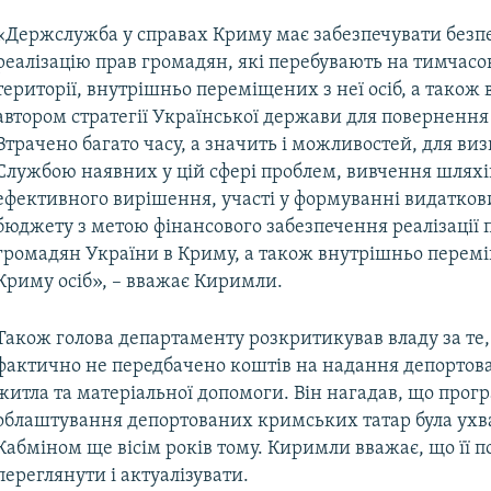
«Держслужба у справах Криму має забезпечувати без
реалізацію прав громадян, які перебувають на тимчасо
території, внутрішньо переміщених з неї осіб, а також
автором стратегії Української держави для повернення
Втрачено багато часу, а значить і можливостей, для ви
Службою наявних у цій сфері проблем, вивчення шляхі
ефективного вирішення, участі у формуванні видатков
бюджету з метою фінансового забезпечення реалізації 
громадян України в Криму, а також внутрішньо перем
Криму осіб», – вважає Киримли.
Також голова департаменту розкритикував владу за те,
фактично не передбачено коштів на надання депортов
житла та матеріальної допомоги. Він нагадав, що прог
облаштування депортованих кримських татар була ухв
Кабміном ще вісім років тому. Киримли вважає, що її п
переглянути і актуалізувати.