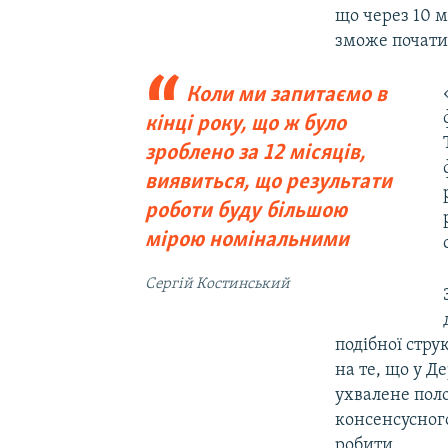
що через 10 мі
зможе почати
Коли ми запитаємо в
кінці року, що ж було
зроблено за 12 місяців,
виявиться, що результати
роботи буду більшою
мірою номінальними
Сергій Костинський
подібної стру
на те, що у Д
ухвалене поло
консенсусног
робити.