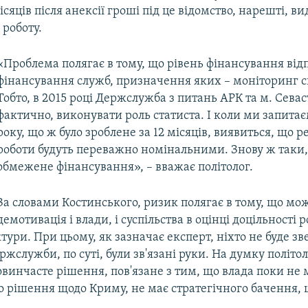
сяців після анексії гроші під це відомство, нарешті, вид
 роботу.
«Проблема полягає в тому, що рівень фінансування від
фінансування служб, призначення яких – моніторинг си
Тобто, в 2015 році Держслужба з питань АРК та м. Севас
фактично, виконувати роль статиста. І коли ми запитає
року, що ж було зроблене за 12 місяців, виявиться, що р
роботи будуть переважно номінальними. Знову ж таки,
обмежене фінансування», – вважає політолог.
За словами Костинського, ризик полягає в тому, що мо
демотивація і влади, і суспільства в оцінці доцільності 
ктури. При цьому, як зазначає експерт, ніхто не буде з
ержслужби, по суті, були зв'язані руки. На думку політол
винчасте рішення, пов'язане з тим, що влада поки не 
о рішення щодо Криму, не має стратегічного бачення, 