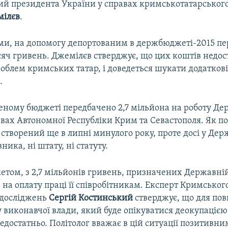
й президента України у справах кримськотатарськог
мілєв
.
ами, на допомогу депортованим в держбюджеті-2015 п
сяч гривень. Джемілєв стверджує, що цих коштів недос
облем кримських татар, і доведеться шукати додатков
.
еному бюджеті передбачено 2,7 мільйона на роботу Де
вах Автономної Республіки Крим та Севастополя. Як п
 створений ще в липні минулого року, проте досі у Де
ника, ні штату, ні статуту.
етом, з 2,7 мільйонів гривень, призначених Державній 
 на оплату праці її співробітникам. Експерт Кримськог
 досліджень
Сергій Костинський
стверджує, що для пов
 виконавчої влади, який буде опікуватися деокупаціє
едостатньо. Політолог вважає в цій ситуації позитивним