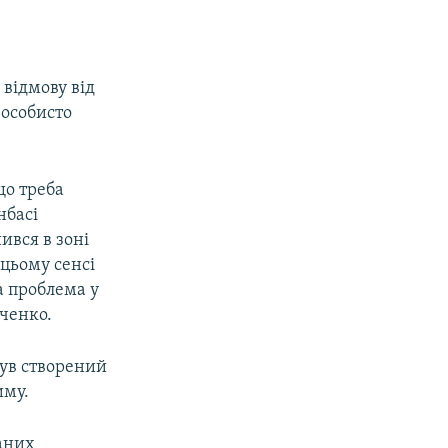
 відмову від
 особисто
о треба
нбасі
ився в зоні
 цьому сенсі
на проблема у
нченко.
був створений
иму.
аних