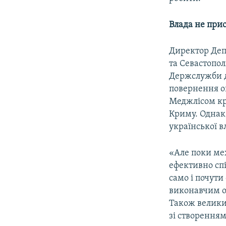
Влада не при
Директор Деп
та Севастопо
Держслужби д
повернення о
Меджлісом кр
Криму. Однак,
української в
«Але поки мех
ефективно спі
само і почути
виконавчим о
Також велики
зі створення