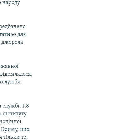
о народу
ередбачено
татньо для
і джерела
ржавної
овідомлялося,
ржслужби
службі, 1,8
о інституту
ноцінної
ю Криму, цих
 тільки те,