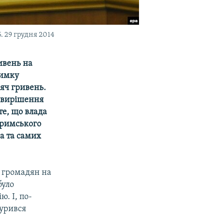
 29 грудня 2014
ивень на
римку
яч гривень.
о вирішення
те, що влада
кримського
а та самих
 громадян на
було
. І, по-
бурився