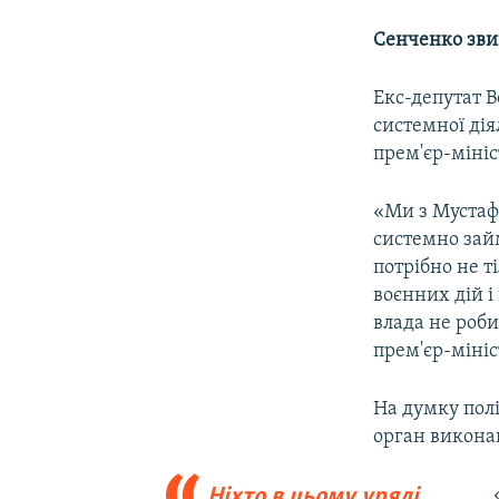
Сенченко зв
Екс-депутат 
системної дія
прем'єр-міні
«Ми з Мустаф
системно зай
потрібно не т
воєнних дій і
влада не роби
прем'єр-мініс
На думку полі
орган виконав
Ніхто в цьому уряді