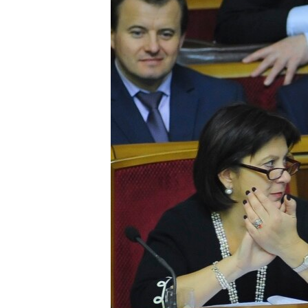
ВІДЕОУРОКИ «ELIFBE»
СВІДЧЕННЯ ОКУПАЦІЇ
УКРАЇНСЬКА ПРОБЛЕМА КРИМУ
ІНФОГРАФІКА