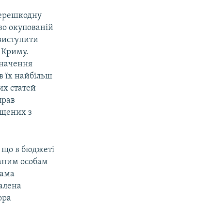
перешкодну
во окупованій
 виступити
 Криму.
значення
в їх найбільш
их статей
прав
іщених з
 що в бюджеті
аним особам
рама
алена
ора