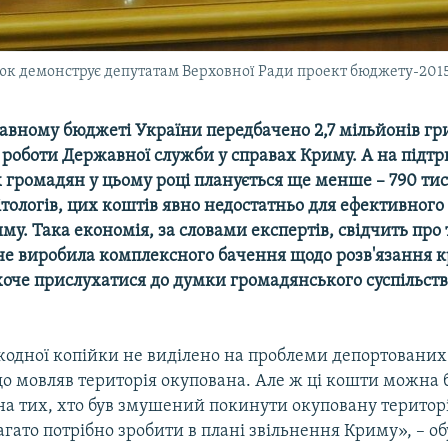
к демонструє депутатам Верховної Ради проект бюджету-2015.
жавному бюджеті України передбачено 2,7 мільйонів гр
 роботи Державної служби у справах Криму. А на підт
 громадян у цьому році планується ще менше – 790 тис
тологів, цих коштів явно недостатньо для ефективног
у. Така економія, за словами експертів, свідчить про 
 не виробила комплексного бачення щодо розв'язання 
хоче прислухатися до думки громадянського суспільств
одної копійки не виділено на проблеми депортованих
 що мовляв територія окупована. Але ж ці кошти можна 
а тих, хто був змушений покинути окуповану територію
агато потрібно зробити в плані звільнення Криму», – о