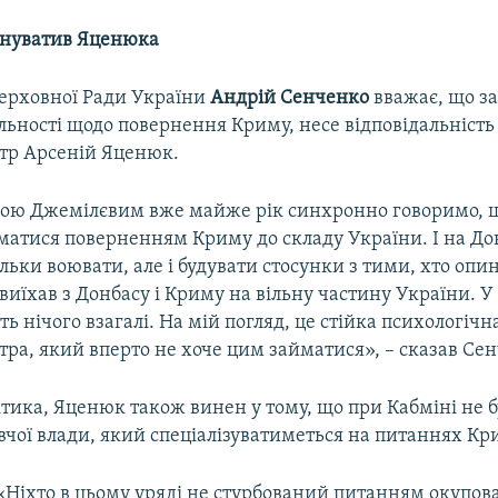
инуватив Яценюка
Верховної Ради України
Андрій Сенченко
вважає, що за
льності щодо повернення Криму, несе відповідальність
стр Арсеній Яценюк.
ою Джемілєвим вже майже рік синхронно говоримо, щ
матися поверненням Криму до складу України. І на До
ільки воювати, але і будувати стосунки з тими, хто опин
 виїхав з Донбасу і Криму на вільну частину України. У
ть нічого взагалі. На мій погляд, це стійка психологіч
тра, який вперто не хоче цим займатися», – сказав Се
тика, Яценюк також винен у тому, що при Кабміні не 
чої влади, який спеціалізуватиметься на питаннях Кр
«Ніхто в цьому уряді не стурбований питанням окупов