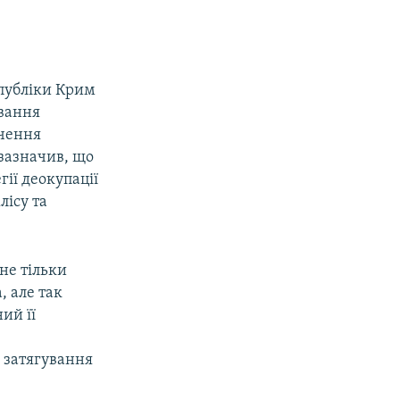
спубліки Крим
вання
ачення
зазначив, що
ії деокупації
лісу та
не тільки
, але так
ий її
 затягування