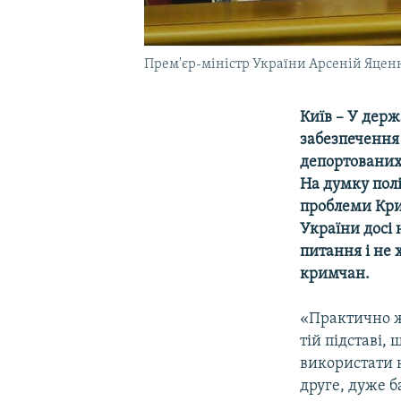
Прем'єр-міністр України Арсеній Яценю
Київ – У дер
забезпечення
депортованих
На думку полі
проблеми Крим
України досі
питання і не 
кримчан.
«Практично ж
тій підставі,
використати н
друге, дуже б