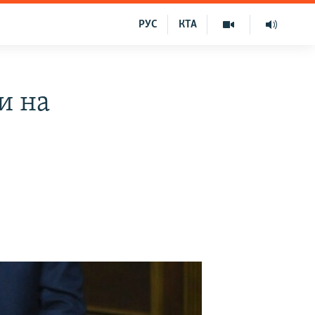
РУС
КТА
и на