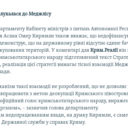
слухалася до Меджлісу
артаменту Кабінету міністрів з питань Автономної Ре
ля Аслан Омер Киримли також вважає, що недофінансу
емонструє, що на державному рівні відсутнє єдине б
купованих територій. У коментарі для
Крим.Реалії
він 
имськотатарського народу підготовлений текст Стратег
 реалізація цієї стратегії вимагає тісної взаємодії Медж
лади.
анізм такої взаємодії не розроблений, що не дозволяє 
впрацювати з метою деокупації Кримського півострова
 офіційний голос кримськотатарського народу, виражен
рганом», – зазначив голова департаменту.
м недопрацюванням влади, на думку Киримли, є саме
м Державної служби у справах Криму.