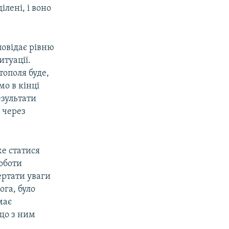
ілені, і воно
повідає рівню
туації.
тополя буде,
мо в кінці
езультати
 через
же статися
роботи
вертати уваги
ога, було
має
що з ним