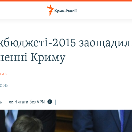
жбюджеті-2015 заощадил
ненні Криму
ник
20:45
ь
Читати без VPN