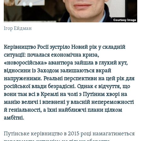
ВІДЕОУРОКИ «ELIFBE»
Русский
СВІДЧЕННЯ ОКУПАЦІЇ
Qırımtatar
УКРАЇНСЬКА ПРОБЛЕМА КРИМУ
Ігор Ейдман
ДОЛУЧАЙСЯ!
ІНФОГРАФІКА
Керівництво Росії зустріло Новий рік у складній
ситуації: почалася економічна криза,
«новоросійська» авантюра зайшла в глухий кут,
Усі сайти RFE/RL
відносини із Заходом залишаються вкрай
напруженими. Реальні перспективи на цей рік для
російської влади безрадісні. Однак є відчуття, що
вони там всі в Кремлі на чолі з Путіним хворі на
манію величі і впевнені у власній непереможності
й геніальності, а їхні найближчі плани цілком
амбітні.
Путінське керівництво в 2015 році намагатиметься