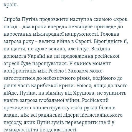
країн.
Спроба Путіна продовжити наступ за схемою «крок
назад – два кроки вперед» неминуче призведе до
наростання міжнародної напруженості. Головна
загроза року – велика війна в Європі. Вірогідність її,
на щастя, не дуже велика, але існує. Західна
допомога Україні на тлі продовження російської
агресії буде нарощуватися. У якийсь момент
конфронтація між Росією і Заходом може
загостритися до небезпечного рівня, подібного до
рівня часів Карибської кризи. Боюся, якщо до цього
дійде, Путіна, на відміну від Хрущова, не зупинить
навіть загроза глобальної війни. Російський
президент сконцентрував у своїх руках більше
влади, ніж всі радянські лідери післясталінського
періоду, яких Путін зумів перевершити ще й у
самодурстві та неадекватності.