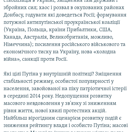
стабілізація в Україні, зміцнення там держави і
збройних сил; хаос і розвал в окупованих районах
Донбасу, годувати які доведеться Росії; формування
потужної антипутінської проукраїнської коаліції
(Україна, Польща, країни Прибалтики, США,
Канада, Австралія, Великобританія, можливо,
Німеччина); посилення російського військового та
економічного тиску на Україну, нова «холодна
війна», санкції проти Росії.
Які цілі Путіна у внутрішній політиці? Зміцнення
стабільності режиму, особистої популярності у
населення, завойованої на піку патріотичної істерії
в середині 2014 року. Недопущення розвитку
масового невдоволення у зв'язку зі зниженням
рівня життя, нової хвилі протестних акцій.
Найбільш вірогідним сценарієм розвитку подій є
зниження рейтингу влади і особисто Путіна; масові