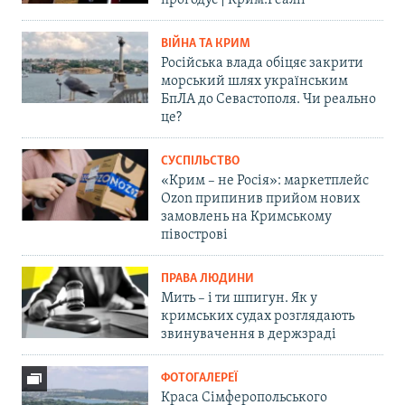
прогодує | Крим.Реалії
ВІЙНА ТА КРИМ
Російська влада обіцяє закрити
морський шлях українським
БпЛА до Севастополя. Чи реально
це?
СУСПІЛЬСТВО
«Крим – не Росія»: маркетплейс
Ozon припинив прийом нових
замовлень на Кримському
півострові
ПРАВА ЛЮДИНИ
Мить – і ти шпигун. Як у
кримських судах розглядають
звинувачення в держзраді
ФОТОГАЛЕРЕЇ
Краса Сімферопольського