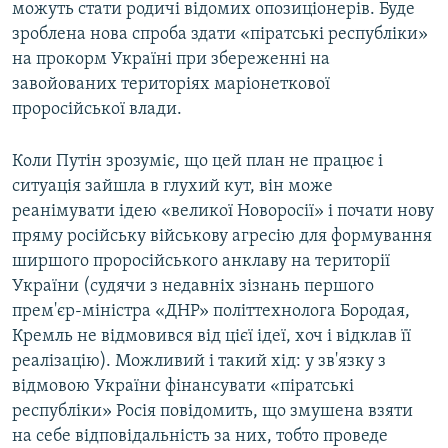
можуть стати родичі відомих опозиціонерів. Буде
зроблена нова спроба здати «піратські республіки»
на прокорм Україні при збереженні на
завойованих територіях маріонеткової
проросійської влади.
Коли Путін зрозуміє, що цей план не працює і
ситуація зайшла в глухий кут, він може
реанімувати ідею «великої Новоросії» і почати нову
пряму російську військову агресію для формування
ширшого проросійського анклаву на території
України (судячи з недавніх зізнань першого
прем'єр-міністра «ДНР» політтехнолога Бородая,
Кремль не відмовився від цієї ідеї, хоч і відклав її
реалізацію). Можливий і такий хід: у зв'язку з
відмовою України фінансувати «піратські
республіки» Росія повідомить, що змушена взяти
на себе відповідальність за них, тобто проведе