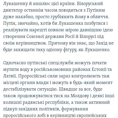
Лукашенку й аншлюс цієї країни. Білоруський
диктатор останнім часом поводиться з Путіним
дуже нахабно, просто грубіянить йому в обличчя.
Путін, звичайно, хотів би Лукашенка позбутися і
реалізувати нарешті повною мірою давнішню ідею
створення Союзної держави Росії й Білорусі під
своїм керівництвом. Причому він знає, що Захід не
буде захищати таку одіозну фігуру, як Лукашенко.
Одночасно путінські спецслужби можуть почати
мутити воду в російськомовних районах Естонії та
Латвії. Проросійські сили зараз контролюють там
місцеві органи влади і можуть в будь-який момент
дестабілізувати ситуацію. Швидше за все, буде
також продовжуватися тиск на Молдову і деякі інші
колишні радянські республіки, а також активний
підкуп західних політиків, формування
проросійського лобі в керівництві європейських