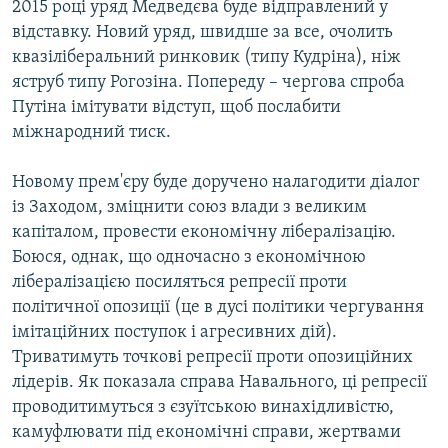
2015 році уряд Медведєва буде відправлений у
відставку. Новий уряд, швидше за все, очолить
квазіліберальний ринковик (типу Кудріна), ніж
яструб типу Рогозіна. Попереду – чергова спроба
Путіна імітувати відступ, щоб послабити
міжнародний тиск.
Новому прем'єру буде доручено налагодити діалог
із Заходом, зміцнити союз влади з великим
капіталом, провести економічну лібералізацію.
Боюся, однак, що одночасно з економічною
лібералізацією посиляться репресії проти
політичної опозиції (це в дусі політики чергування
імітаційних поступок і агресивних дій).
Триватимуть точкові репресії проти опозиційних
лідерів. Як показала справа Навального, ці репресії
проводитимуться з єзуїтською винахідливістю,
камуфлювати під економічні справи, жертвами