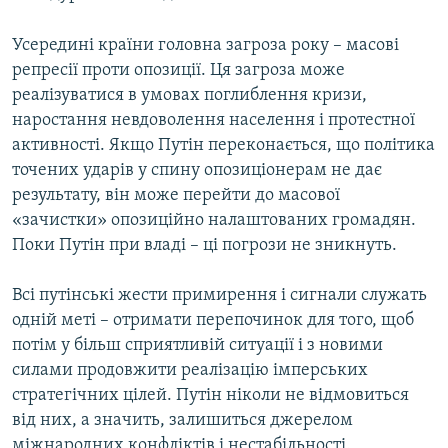
Усередині країни головна загроза року – масові
репресії проти опозиції. Ця загроза може
реалізуватися в умовах поглиблення кризи,
наростання невдоволення населення і протестної
активності. Якщо Путін переконається, що політика
точених ударів у спину опозиціонерам не дає
результату, він може перейти до масової
«зачистки» опозиційно налаштованих громадян.
Поки Путін при владі – ці погрози не зникнуть.
Всі путінські жести примирення і сигнали служать
одній меті – отримати перепочинок для того, щоб
потім у більш сприятливій ситуації і з новими
силами продовжити реалізацію імперських
стратегічних цілей. Путін ніколи не відмовиться
від них, а значить, залишиться джерелом
міжнародних конфліктів і нестабільності.