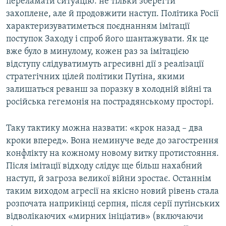
переламати ситуацію: не тільки зберегти
захоплене, але й продовжити наступ. Політика Росії
характеризуватиметься поєднанням імітації
поступок Заходу і спроб його шантажувати. Як це
вже було в минулому, кожен раз за імітацією
відступу слідуватимуть агресивні дії з реалізації
стратегічних цілей політики Путіна, якими
залишаться реванш за поразку в холодній війні та
російська гегемонія на пострадянському просторі.
Таку тактику можна назвати: «крок назад – два
кроки вперед». Вона неминуче веде до загострення
конфлікту на кожному новому витку протистояння.
Після імітації відходу слідує ще більш нахабний
наступ, й загроза великої війни зростає. Останнім
таким виходом агресії на якісно новий рівень стала
розпочата наприкінці серпня, після серії путінських
відволікаючих «мирних ініціатив» (включаючи