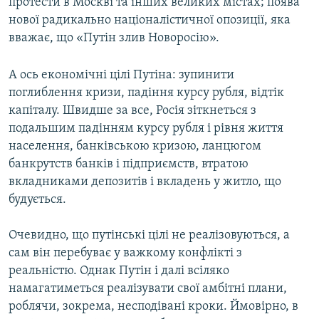
протести в Москві та інших великих містах; поява
нової радикально націоналістичної опозиції, яка
вважає, що «Путін злив Новоросію».
А ось економічні цілі Путіна: зупинити
поглиблення кризи, падіння курсу рубля, відтік
капіталу. Швидше за все, Росія зіткнеться з
подальшим падінням курсу рубля і рівня життя
населення, банківською кризою, ланцюгом
банкрутств банків і підприємств, втратою
вкладниками депозитів і вкладень у житло, що
будується.
Очевидно, що путінські цілі не реалізовуються, а
сам він перебуває у важкому конфлікті з
реальністю. Однак Путін і далі всіляко
намагатиметься реалізувати свої амбітні плани,
роблячи, зокрема, несподівані кроки. Ймовірно, в