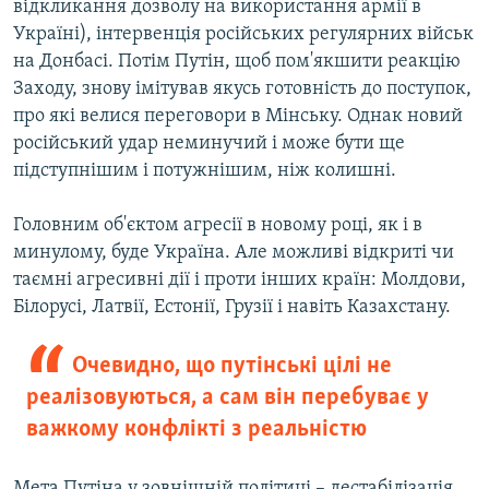
відкликання дозволу на використання армії в
Україні), інтервенція російських регулярних військ
на Донбасі. Потім Путін, щоб пом'якшити реакцію
Заходу, знову імітував якусь готовність до поступок,
про які велися переговори в Мінську. Однак новий
російський удар неминучий і може бути ще
підступнішим і потужнішим, ніж колишні.
Головним об'єктом агресії в новому році, як і в
минулому, буде Україна. Але можливі відкриті чи
таємні агресивні дії і проти інших країн: Молдови,
Білорусі, Латвії, Естонії, Грузії і навіть Казахстану.
Очевидно, що путінські цілі не
реалізовуються, а сам він перебуває у
важкому конфлікті з реальністю
Мета Путіна у зовнішній політиці – дестабілізація