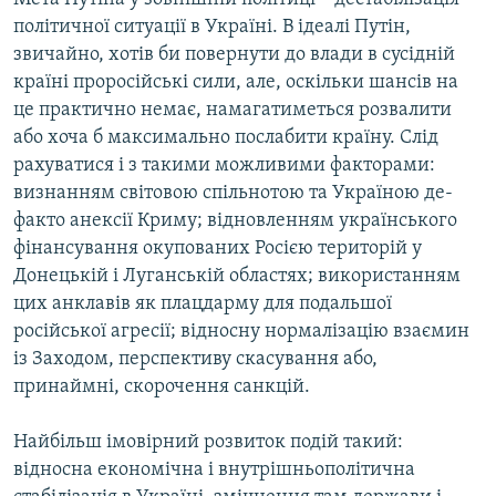
політичної ситуації в Україні. В ідеалі Путін,
звичайно, хотів би повернути до влади в сусідній
країні проросійські сили, але, оскільки шансів на
це практично немає, намагатиметься розвалити
або хоча б максимально послабити країну. Слід
рахуватися і з такими можливими факторами:
визнанням світовою спільнотою та Україною де-
факто анексії Криму; відновленням українського
фінансування окупованих Росією територій у
Донецькій і Луганській областях; використанням
цих анклавів як плацдарму для подальшої
російської агресії; відносну нормалізацію взаємин
із Заходом, перспективу скасування або,
принаймні, скорочення санкцій.
Найбільш імовірний розвиток подій такий:
відносна економічна і внутрішньополітична