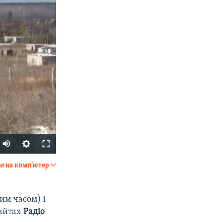
и на комп'ютер
SHARE
ким часом) і
сайтах
Радіо