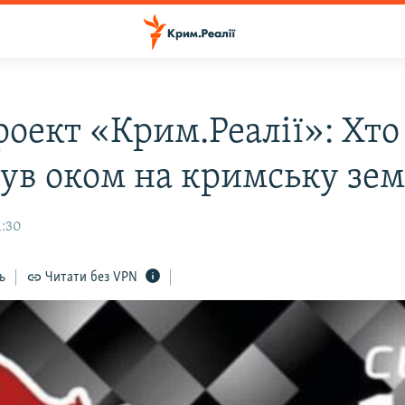
роект «Крим.Реалії»: Хто
ув оком на кримську зе
1:30
ь
Читати без VPN