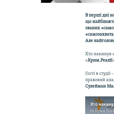
В перші дні н
що найближчи
званих «самоз
«самозахвата
Але найголов
Хто накинув 
«
Крим.Реалії
Гості в студі
правовий анал
Сулейман Ма
Хто накин
by
Крим.Реал