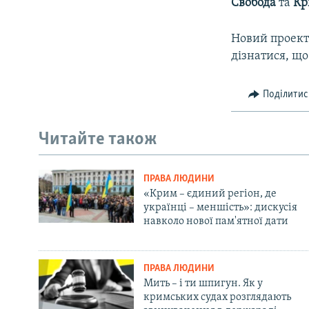
Свобода
та
Кр
Новий проект
дізнатися, що
Поділитис
Читайте також
ПРАВА ЛЮДИНИ
«Крим – єдиний регіон, де
українці – меншість»: дискусія
навколо нової пам'ятної дати
ПРАВА ЛЮДИНИ
Мить – і ти шпигун. Як у
кримських судах розглядають