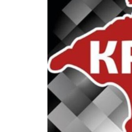
ВІДЕОУРОКИ «ELIFBE»
СВІДЧЕННЯ ОКУПАЦІЇ
УКРАЇНСЬКА ПРОБЛЕМА КРИМУ
ІНФОГРАФІКА