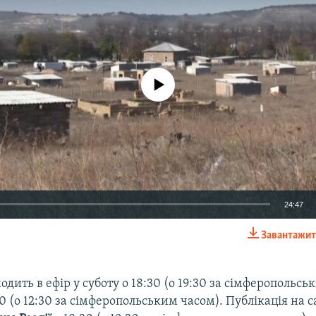
No media source currently available
24:47
Завантажит
EMBED
дить в ефір у суботу о 18:30 (о 19:30 за сімферопольсь
30 (о 12:30 за сімферопольським часом). Публікація на 