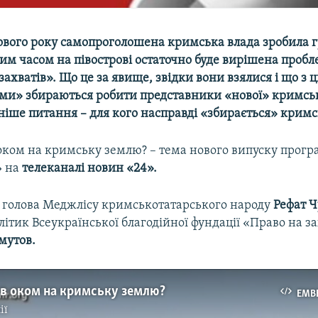
ового року самопроголошена кримська влада зробила г
м часом на півострові остаточно буде вирішена пробл
ахватів». Що це за явище, звідки вони взялися і що з 
ми» збираються робити представники «нової» кримськ
ніше питання – для кого насправді «збирається» кримс
оком на кримську землю? – тема нового випуску прог
» на
телеканалі новин «24».
ї – голова Меджлісу кримськотатарського народу
Рефат 
ітик Всеукраїнської благодійної фундації «Право на з
мутов.
ув оком на кримську землю?
EMB
ії