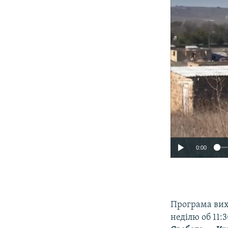
0:00
Програма вихо
неділю об 11: