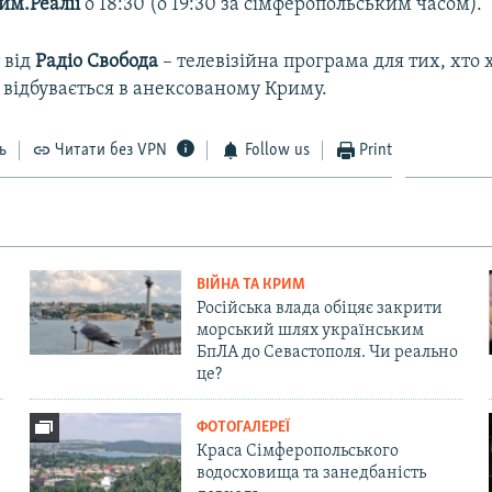
им.Реалії
о 18:30 (о 19:30 за сімферопольським часом).
 від
Радiо Свобода
– телевізійна програма для тих, хто 
 відбувається в анексованому Криму.
ь
Читати без VPN
Follow us
Print
ВІЙНА ТА КРИМ
Російська влада обіцяє закрити
морський шлях українським
БпЛА до Севастополя. Чи реально
це?
ФОТОГАЛЕРЕЇ
Краса Сімферопольського
водосховища та занедбаність