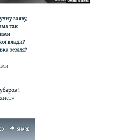
учну заяву,
ема так
цими
ої влади?
ька земля?
рами
Чубаров
і
ахист»
ED
SHARE