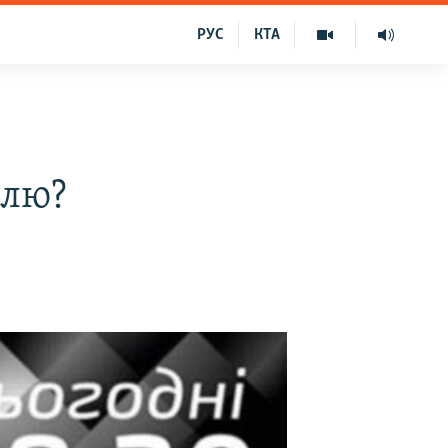
РУС
КТА
млю?