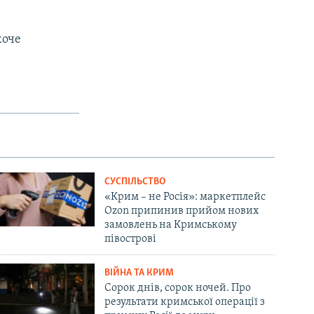
хоче
px
width
СУСПІЛЬСТВО
«Крим – не Росія»: маркетплейс
Ozon припинив прийом нових
замовлень на Кримському
півострові
ВІЙНА ТА КРИМ
Сорок днів, сорок ночей. Про
результати кримської операції з