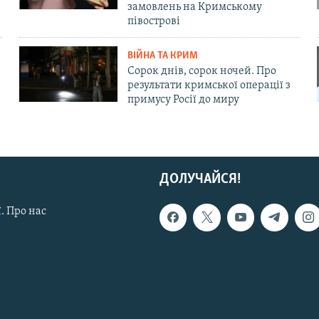
замовлень на Кримському
півострові
ВІЙНА ТА КРИМ
Сорок днів, сорок ночей. Про
результати кримської операції з
примусу Росії до миру
ДОЛУЧАЙСЯ!
. Про нас