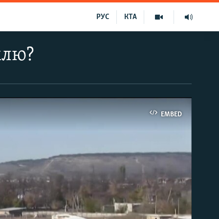
РУС
КТА
млю?
EMBED