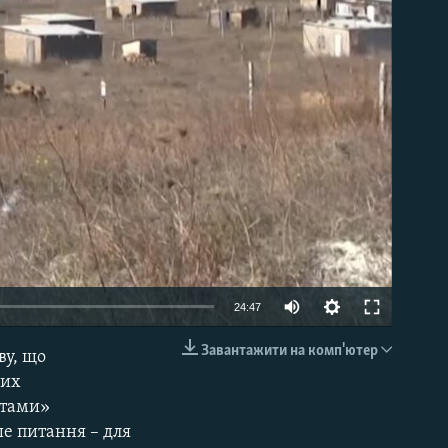
able
24:47
Завантажити на комп'ютер
ву, що
EMBED
них
атами»
е питання – для