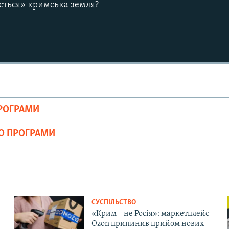
ається» кримська земля?
ПРОГРАМИ
ІО ПРОГРАМИ
СУСПІЛЬСТВО
«Крим – не Росія»: маркетплейс
Ozon припинив прийом нових