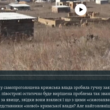
No media source currently avail
ку самопроголошена кримська влада зробила гучну зая
півострові остаточно буде вирішена проблема так зва
 за явище, звідки вони взялися і що з цими «самозахв
едставники «нової» кримської влади? Але найголовніш