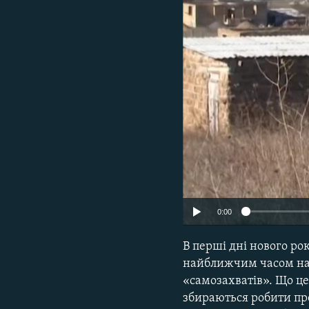
ВІДЕОУРОКИ «ELIFBE»
СВІДЧЕННЯ ОКУПАЦІЇ
УКРАЇНСЬКА ПРОБЛЕМА КРИМУ
ІНФОГРАФІКА
0:00
В перші дні нового ро
найближчим часом на 
«самозахватів». Що це
збираються робити пр