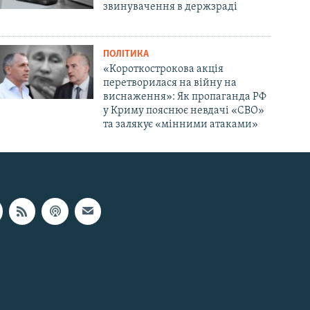
звинувачення в держзраді
ПОЛІТИКА
«Короткострокова акція
перетворилася на війну на
виснаження»: Як пропаганда РФ
у Криму пояснює невдачі «СВО»
та залякує «мінними атаками»