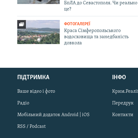
БпЛА до Севастополя. Чи реально
це?
ФОТОГАЛЕРЕЇ
Краса Сімферопольського
водосховища та занедбаність
довкола
Русский
ПІДТРИМКА
ІНФО
Qırımtatar
Ваше відео і фото
Крим.Реалії
ДОЛУЧАЙСЯ!
Радіо
Передрук
Мобільний додаток Android | iOS
Контакти
RSS / Podcast
Усі сайти RFE/RL