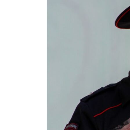
ВІДЕОУРОКИ «ELIFBE»
СВІДЧЕННЯ ОКУПАЦІЇ
УКРАЇНСЬКА ПРОБЛЕМА КРИМУ
ІНФОГРАФІКА