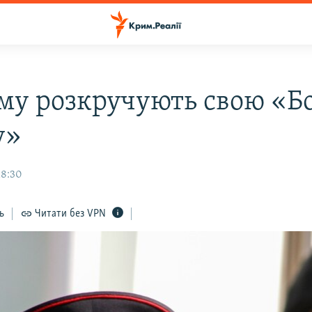
му розкручують свою «Б
у»
18:30
ь
Читати без VPN