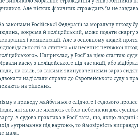
е викликало моральне страждання у співробітників пол
училися. Але ніяких фізичних страждань їм не завдав
За законами Російської Федерації за моральну шкоду б
людина, зокрема й поліцейський, може подати скаргу 
покарання і компенсації. Але в основному людей прит
відповідальності за статтею «нанесення нетяжкої шкод
поліцейського». Наприклад, у Росії за цією статтею суд
зірвали каску з поліцейського під час акції, або відібра
люди, на жаль, за такими звинуваченнями зараз сидять
адвокати надіслали справи до Європейського суду з пр
чекають на рішення.
ізму з приводу майбутнього слідчого і судового процес
юди, які явно не являють собою небезпеки для суспільс
варту. А судова практика в Росії така, що, якщо людині
ахід «утримання під вартою», то ймовірність виправду
но мала.