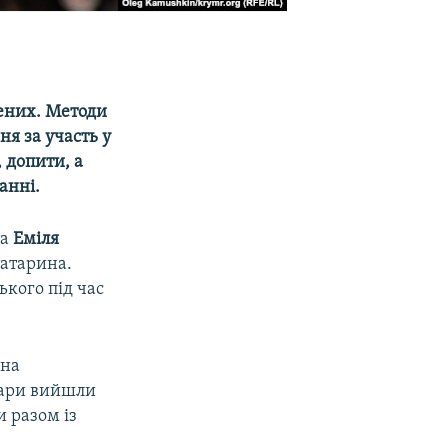
лених. Методи
я за участь у
, допити, а
анні.
та
Еміля
атарина.
ького під час
 на
тари вийшли
и разом із