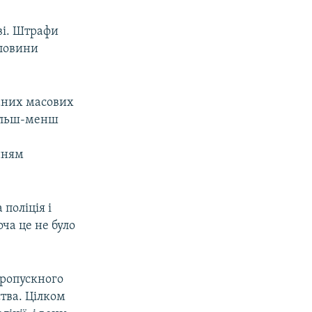
ві. Штрафи
оловини
ваних масових
більш-менш
янням
 поліція і
ча це не було
пропускного
ства. Цілком