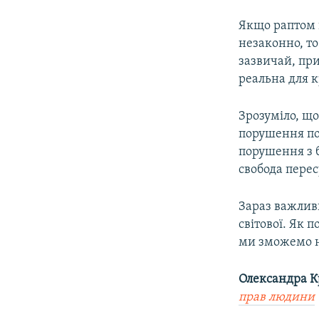
Якщо раптом в
незаконно, то
зазвичай, пр
реальна для к
Зрозуміло, що
порушення пор
порушення з б
свобода пере
Зараз важливи
світової. Як 
ми зможемо на
Олександра 
прав людини