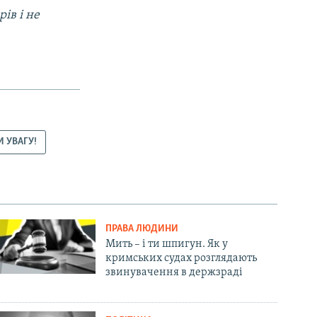
ів і не
И УВАГУ!
ПРАВА ЛЮДИНИ
Мить – і ти шпигун. Як у
кримських судах розглядають
звинувачення в держзраді