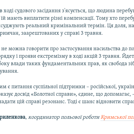
 ході судового засідання з'ясується, що людина перебу
 їй мають виплатити різні компенсації. Тому хто перебу
исуджують реальний кримінальний термін. Ця доля, на
римчан, заарештованих у справі 3 травня.
 не можна говорити про застосування насильства до п
ядку і прояви екстремізму в ході акцій 3 травня. Йдет
оку влади таких фундаментальних прав, як свобода зі
сування.
м є питання суспільної підтримки – російської, україн
показує досвід «Болотної справи», єдине, що допомагає, 
дати цій справі резонанс. Тоді є шанс відновити спра
Криленкова
,
координатор польової роботи
Кримської пол