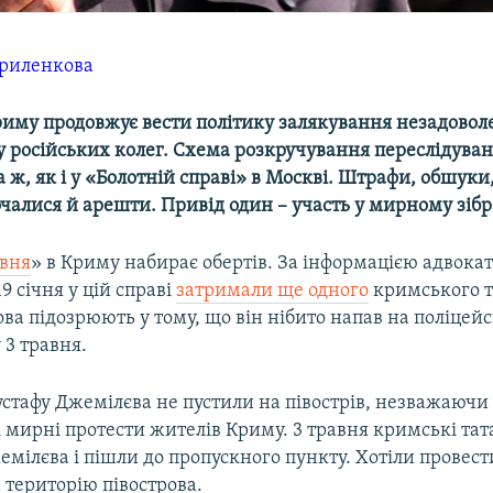
Криленкова
риму продовжує вести політику залякування незадово
 російських колег. Схема розкручування переслідуванн
а ж, як і у «Болотній справі» в Москві. Штрафи, обшуки
чалися й арешти. Привід один – участь у мирному зібр
авня
» в Криму набирає обертів. За інформацією адвока
 19 січня у цій справі
затримали ще одного
кримського т
а підозрюють у тому, що він нібито напав на поліцейс
 3 травня.
стафу Джемілєва не пустили на півострів, незважаючи
і мирні протести жителів Криму. 3 травня кримські та
емілєва і пішли до пропускного пункту. Хотіли провест
 територію півострова.