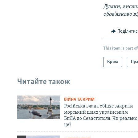
Думки, вислов
обов'язково в
Поділитис
This item is part of
Крим
Пра
Читайте також
ВІЙНА ТА КРИМ
Російська влада обіцяє закрити
морський шлях українським
БпЛА до Севастополя. Чи реально
це?