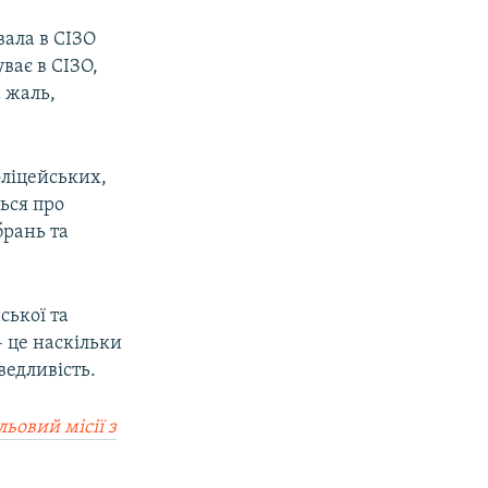
вала в СІЗО
ває в СІЗО,
 жаль,
оліцейських,
ься про
брань та
ської та
– це наскільки
ведливість.
ьовий місії з