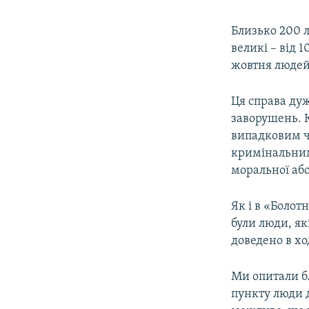
Близько 200 
великі – від 
жовтня людей
Ця справа дуж
заворушень. 
випадковим чи
кримінальними
моральної або
Як і в «Болотн
були люди, як
доведено в хо
Ми опитали бл
пункту люди д