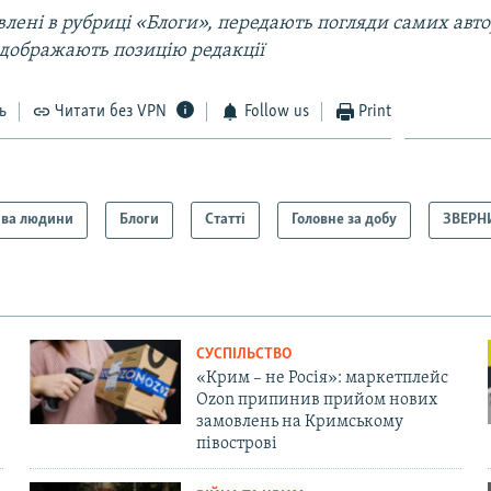
лені в рубриці «Блоги», передають погляди самих автор
ідображають позицію редакції
ь
Читати без VPN
Follow us
Print
ва людини
Блоги
Статті
Головне за добу
ЗВЕРН
СУСПІЛЬСТВО
«Крим – не Росія»: маркетплейс
Ozon припинив прийом нових
замовлень на Кримському
півострові