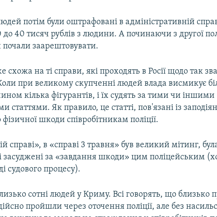
людей потім були оштрафовані в адміністративній спра
10 до 40 тисяч рублів з людини. А починаючи з другої п
 почали заарештовувати.
е схожа на ті справи, які проходять в Росії щодо так з
Коли при великому скупченні людей влада висмикує 
ном кілька фігурантів, і їх судять за тими чи іншими
 статтями. Як правило, це статті, пов'язані із заподі
 фізичної шкоди співробітникам поліції.
ій справі», в «справі 3 травня» був великий мітинг, була
і засуджені за «завдання шкоди» цим поліцейським (хо
ді судового процесу).
изько сотні людей у Криму. Всі говорять, що близько 
ійсно пройшли через оточення поліції, але без насиль