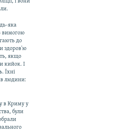
іції, і вони
али.
удь-яка
з вимогою
ягають до
и здоров'ю
ять, якщо
ли кийок. І
. Їхні
ав людини:
у в Криму у
тва, були
 обрали
вального