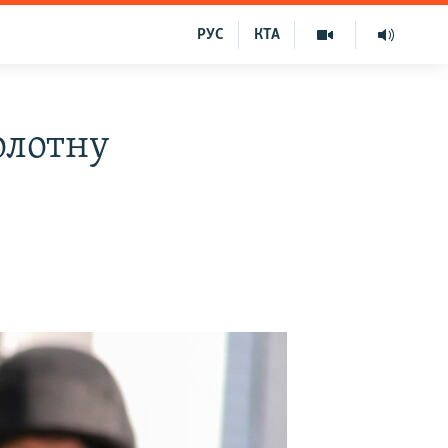
РУС
КТА
олотну