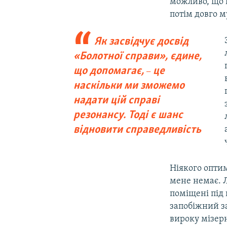
можливо, що ц
потім довго м
Як засвідчує досвід
«Болотної справи», єдине,
що допомагає,
це
–
наскільки ми зможемо
надати цій справі
резонансу. Тоді є шанс
відновити справедливість
Ніякого оптим
мене немає. Л
поміщені під 
запобіжний з
вироку мізер