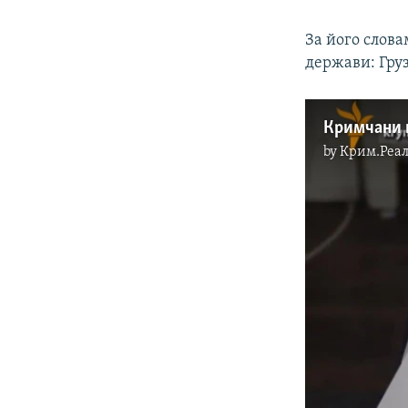
За його слова
держави: Груз
Кримчани 
by
Крим.Реал