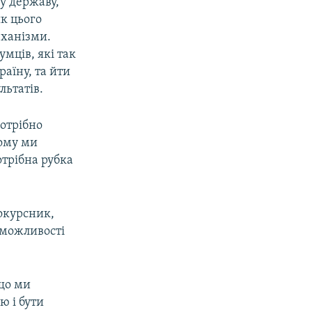
ну державу,
як цього
еханізми.
мців, які так
країну, та йти
льтатів.
потрібно
кому ми
отрібна рубка
нокурсник,
 можливості
 що ми
ю і бути