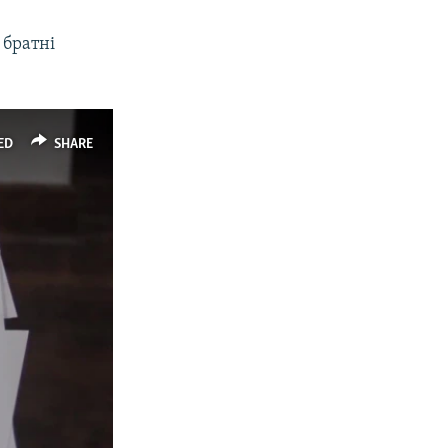
 братні
ED
SHARE