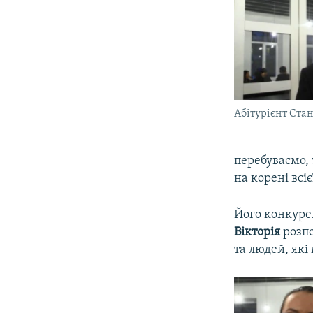
Абітурієнт Стан
перебуваємо, 
на корені всіє
Його конкурен
Вікторія
розпо
та людей, які