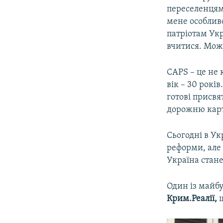
переселенцям
мене особлив
патріотам Укр
вчитися. Мож
CAPS – це не 
вік – 30 років
готові присв
дорожню карт
Сьогодні в Укр
реформи, але 
Україна стан
Один із майбу
Крим.Реалії,
щ