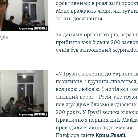
ефективними в реалізації проекті
Мене вражають люди, які тут в
та їхні досягнення.
За даними організаторів, зараз 
орія
прийнято вже більше 200 заявок
учнів був запрошений журналіс
«У Грузії ставлення до України і
позитивне, і грузини ставляться 
великою любов'ю. І не тільки том
спільний ворог – Росія, але груз
пов'язує дуже близькі відносини 
200 років. У Грузії велика кількі
Практично з перших днів Майдан
проводилися акції підтримки», –
Панфілов сайту
Крим.Реалії.