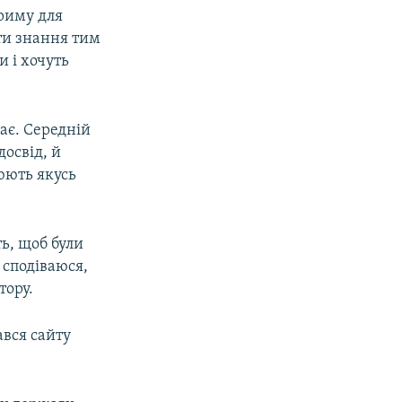
риму для
ти знання тим
и і хочуть
ає. Середній
досвід, й
юють якусь
ть, щоб були
 сподіваюся,
тору.
ався сайту