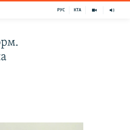
РУС
КТА
орм.
на