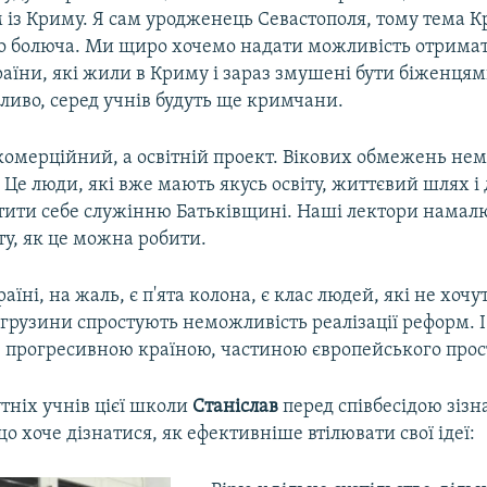
 із Криму. Я сам уродженець Севастополя, тому тема К
о болюча. Ми щиро хочемо надати можливість отрима
аїни, які жили в Криму і зараз змушені бути біженцям
ливо, серед учнів будуть ще кримчани.
комерційний, а освітній проект. Вікових обмежень нем
. Це люди, які вже мають якусь освіту, життєвий шлях і 
ятити себе служінню Батьківщині. Наші лектори намал
у, як це можна робити.
аїні, на жаль, є п'ята колона, є клас людей, які не хочу
грузини спростують неможливість реалізації реформ. І
е прогресивною країною, частиною європейського прос
тніх учнів цієї школи
Станіслав
перед співбесідою зізн
о хоче дізнатися, як ефективніше втілювати свої ідеї: