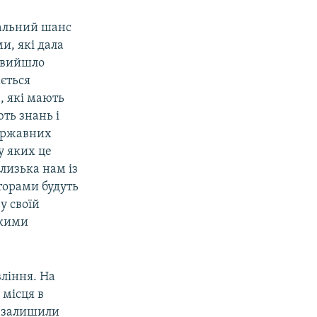
кальний шанс
и, які дала
е вийшло
ається
, які мають
ть знань і
державних
у яких це
близька нам із
торами будуть
у своїй
ькими
ління. На
 місця в
е залишили