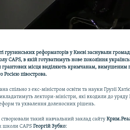
сті грузинських реформаторів у Києві заснували громад
лу CAPS, в якій готуватимуть нове покоління українс
ри грантових місця виділяють кримчанам, вимушеним
о Росією півострова.
на спільно з екс-міністром освіти та науки Грузії Хаті
икладатимуть лектори-міністри, які входили до уряду Г
еформ та ухвалення доленосних рішень.
 створювали такий навчальний заклад сайту
Крим.Реа
ик школи CAPS
Георгій Зубко: