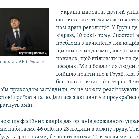
– Україна має зараз другий уні
скористатися тими можливостям
нам друга революція. У Грузії ц
відразу, 10 років тому. Спостеріг
проблема з наявністю тих кадрів
щирий посил до змін, але не маю
навичок, щоб втілювати це на 
школи CAPS Георгій
посадах. Ми зібрали тих людей, 
вийшло практично в Грузії, яка 
багатьох причин і факторів. Лек
своїм прикладом засвідчили, як це можна реалізовувати 
готові приїхати та поділитися з активними проукраїнс
рагнуть змін.
знею професійних кадрів для органів державного управ
и набираємо 46 осіб, по 23 людини в кожну групу. Три
 будуть грантовими, безкоштовними. Три місця ми вж