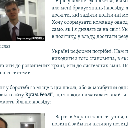
– Вірю у вільне суспільство, віль
але мені бракує знань і досвіду, 
досягти, які задіяти політичні м
Хочу сформувати команду одноду
само, як і я дивляться на світ і У
в політику, у владу, досягати резу
іслав
Україні реформи потрібні. Нам 
виходити з того становища, в я
та йти до розвинених країн, йти до системних змін. П
ї цієї системи.
т у боротьбі за місце в цій школі, або ж майбутній од
віла сайту
Крим.Реалії
, що завжди намагалася знайти
 мають більше досвіду:
– Зараз в Україні така ситуація,
повинні займати активну позиці