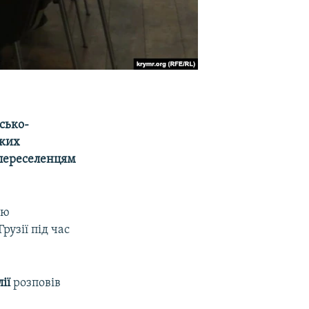
сько-
ьких
 переселенцям
єю
рузії під час
лії
розповів