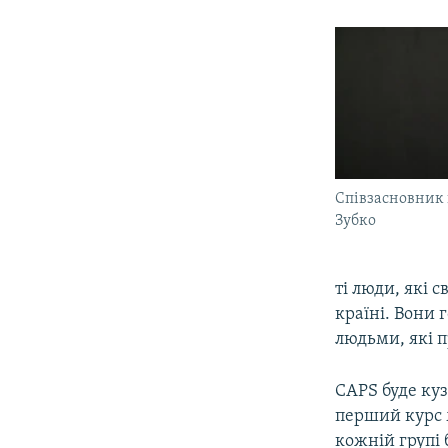
Співзасновник 
Зубко
ті люди, які 
країні. Вони 
людьми, які п
CAPS буде ку
перший курс м
кожній групі