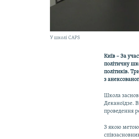
У школі CAPS
Київ – За уча
політичну шко
політиків. Т
з анексованог
Школа заснова
Деканоїдзе. В
проведення р
З якою метою
співзасновн