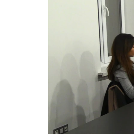
ВІДЕОУРОКИ «ELIFBE»
СВІДЧЕННЯ ОКУПАЦІЇ
УКРАЇНСЬКА ПРОБЛЕМА КРИМУ
ІНФОГРАФІКА