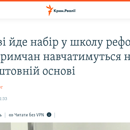
ві йде набір у школу реф
кримчан навчатимуться 
штовній основі
рг
1:33
ь
Читати без VPN