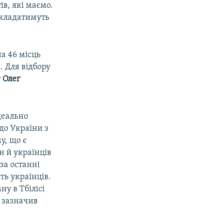
в, які маємо.
икладатимуть
на 46 місць
. Для відбору
т
Олег
деально
до України з
у, що є
ин й українців
за останні
сть українців.
у в Тбілісі
 зазначив