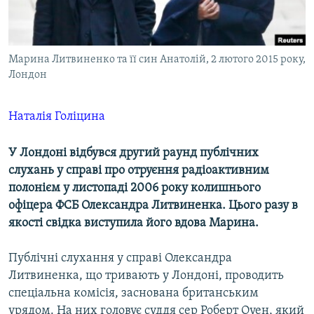
ВІДЕОУРОКИ «ELIFBE»
Русский
СВІДЧЕННЯ ОКУПАЦІЇ
Qırımtatar
Марина Литвиненко та її син Анатолій, 2 лютого 2015 року,
УКРАЇНСЬКА ПРОБЛЕМА КРИМУ
Лондон
ДОЛУЧАЙСЯ!
ІНФОГРАФІКА
Наталія Голіцина
У Лондоні відбувся другий раунд публічних
Усі сайти RFE/RL
слухань у справі про отруєння радіоактивним
полонієм у листопаді 2006 року колишнього
офіцера ФСБ Олександра Литвиненка. Цього разу в
якості свідка виступила його вдова Марина.
Публічні слухання у справі Олександра
Литвиненка, що тривають у Лондоні, проводить
спеціальна комісія, заснована британським
урядом. На них головує суддя сер Роберт Оуен, який