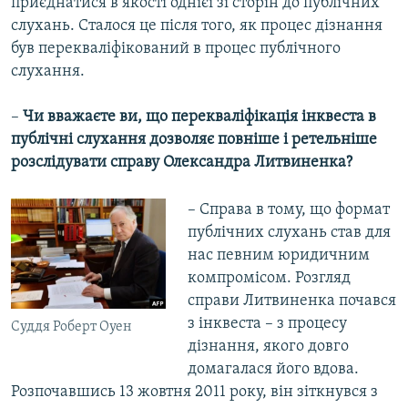
приєднатися в якості однієї зі сторін до публічних
слухань. Сталося це після того, як процес дізнання
був перекваліфікований в процес публічного
слухання.
–
Чи вважаєте ви, що перекваліфікація інквеста в
публічні слухання дозволяє повніше і ретельніше
розслідувати справу Олександра Литвиненка?
– Справа в тому, що формат
публічних слухань став для
нас певним юридичним
компромісом. Розгляд
справи Литвиненка почався
з інквеста – з процесу
Суддя Роберт Оуен
дізнання, якого довго
домагалася його вдова.
Розпочавшись 13 жовтня 2011 року, він зіткнувся з