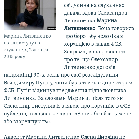
свідчення на слуханнях
давала вдова Олександра
Литвиненка
Марина
Литвиненко
. Вона говорила
про боротьбу чоловіка з
Марина Литвиненко
після виступу на
корупцією в лавах ФСБ.
слуханнях, 2 лютого
Зокрема, вона розповіла
2015 року
про те, що Олександр
Литвиненко доповів
наприкінці 90-х років про свої розслідування
Володимиру Путіну, який був в той час директором
ФСБ. Путін відкинув твердження підполковника
Литвиненка. За словами Марини, після того як
Олександр виступив із заявою про корупцію в ФСБ
публічно, чоловік сказав їй: «Вони або вб'ють мене,
або заарештують».
Адвокат Марини Литвиненко
Олена Цирліна
не