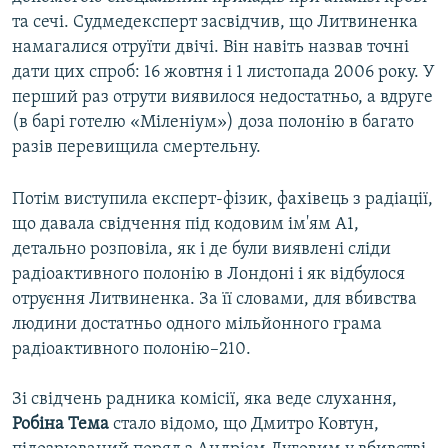
та сечі. Судмедексперт засвідчив, що Литвиненка
намагалися отруїти двічі. Він навіть назвав точні
дати цих спроб: 16 жовтня і 1 листопада 2006 року. У
перший раз отрути виявилося недостатньо, а вдруге
(в барі готелю «Міленіум») доза полонію в багато
разів перевищила смертельну.
Потім виступила експерт-фізик, фахівець з радіації,
що давала свідчення під кодовим ім'ям А1,
детально розповіла, як і де були виявлені сліди
радіоактивного полонію в Лондоні і як відбулося
отруєння Литвиненка. За її словами, для вбивства
людини достатньо одного мільйонного грама
радіоактивного полонію–210.
Зі свідчень радника комісії, яка веде слухання,
Робіна Тема
стало відомо, що Дмитро Ковтун,