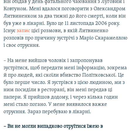
він обідав у день фатального чаювання з Луговим і
Ковтуном. Мені вдалося поговорити з Олександром
Литвиненком за два тижні до його смерті, коли він
був уже в лікарні. Було це 11 листопада 2006 року.
Існує
запис
цієї розмови, в якій Литвиненко
розповів про причину зустрічі з Маріо Скарамеллою
і своє отруєння.
– На мене вийшов чоловік і запропонував
зустрітися, щоб передати мені інформацію, зокрема
й про людей, які скоїли вбивство Політковської. Це
було перше число. Я зустрівся з цією людиною, ми з
ним посиділи в ресторані, він мені передав ці
папери. Я прийшов додому, і через кілька годин
мені стало погано. У мене виявилося важке
отруєння. Зараз перебуваю в лікарні.
– Ви не могли випадково отруїтися їжею в