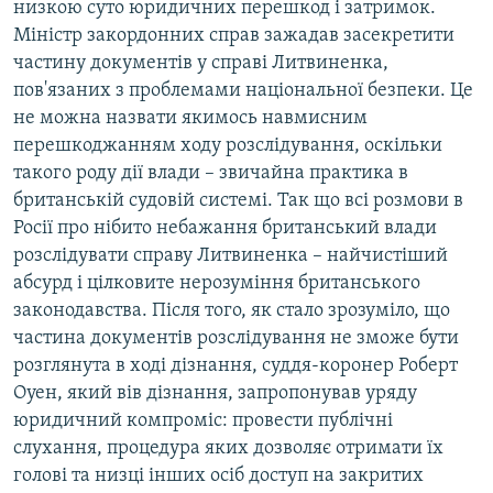
низкою суто юридичних перешкод і затримок.
Міністр закордонних справ зажадав засекретити
частину документів у справі Литвиненка,
пов'язаних з проблемами національної безпеки. Це
не можна назвати якимось навмисним
перешкоджанням ходу розслідування, оскільки
такого роду дії влади – звичайна практика в
британській судовій системі. Так що всі розмови в
Росії про нібито небажання британський влади
розслідувати справу Литвиненка – найчистіший
абсурд і цілковите нерозуміння британського
законодавства. Після того, як стало зрозуміло, що
частина документів розслідування не зможе бути
розглянута в ході дізнання, суддя-коронер Роберт
Оуен, який вів дізнання, запропонував уряду
юридичний компроміс: провести публічні
слухання, процедура яких дозволяє отримати їх
голові та низці інших осіб доступ на закритих