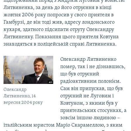
підозрюваний поряд з Андрієм Луговим у вбивстві
Литвиненка, за день до його отруєння в кінці
жовтня 2006 року попросив у свого приятеля в
Гамбурзі, де він тоді жив, адресу лондонського
кухаря, здатного підсипати отруту Олександру
Литвиненку. Показання цього приятеля Ковтуна
знаходяться в поліцейській справі Литвиненка.
Олександр Литвиненко
помер, так і не дізнавшись,
що був отруєний
радіоактивним полонієм.
Сам він припускав, що був
Олександр
отруєний не Луговим і
Литвиненко, 14
вересня 2004 року
Ковтуном, з якими був у
приятельських стосунках, а
зовсім іншою людиною –
італійським юристом Маріо Скарамеллою, з яким