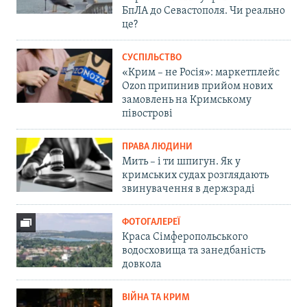
БпЛА до Севастополя. Чи реально
це?
СУСПІЛЬСТВО
«Крим – не Росія»: маркетплейс
Ozon припинив прийом нових
замовлень на Кримському
півострові
ПРАВА ЛЮДИНИ
Мить – і ти шпигун. Як у
кримських судах розглядають
звинувачення в держзраді
ФОТОГАЛЕРЕЇ
Краса Сімферопольського
водосховища та занедбаність
довкола
ВІЙНА ТА КРИМ