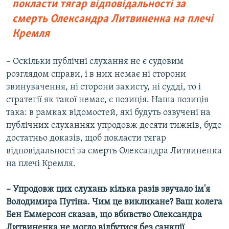
покласти тягар відповідальності за
смерть Олександра Литвиненка на плечі
Кремля
– Оскільки публічні слухання не є судовим
розглядом справи, і в них немає ні сторони
звинувачення, ні сторони захисту, ні судді, то і
стратегії як такої немає, є позиція. Наша позиція
така: в рамках відомостей, які будуть озвучені на
публічних слуханнях упродовж десяти тижнів, буде
достатньо доказів, щоб покласти тягар
відповідальності за смерть Олександра Литвиненка
на плечі Кремля.
– Упродовж цих слухань кілька разів звучало ім'я
Володимира Путіна. Чим це викликане? Ваш колега
Бен Еммерсон сказав, що вбивство Олександра
Литвиненка не могло відбутися без санкції