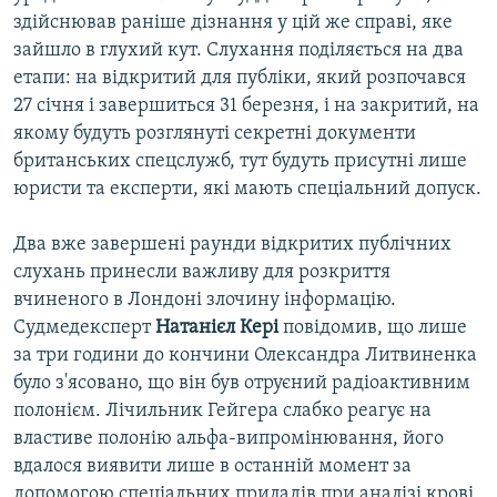
здійснював раніше дізнання у цій же справі, яке
зайшло в глухий кут. Слухання поділяється на два
етапи: на відкритий для публіки, який розпочався
27 січня і завершиться 31 березня, і на закритий, на
якому будуть розглянуті секретні документи
британських спецслужб, тут будуть присутні лише
юристи та експерти, які мають спеціальний допуск.
Два вже завершені раунди відкритих публічних
слухань принесли важливу для розкриття
вчиненого в Лондоні злочину інформацію.
Судмедексперт
Натанієл Кері
повідомив, що лише
за три години до кончини Олександра Литвиненка
було з'ясовано, що він був отруєний радіоактивним
полонієм. Лічильник Гейгера слабко реагує на
властиве полонію альфа-випромінювання, його
вдалося виявити лише в останній момент за
допомогою спеціальних приладів при аналізі крові