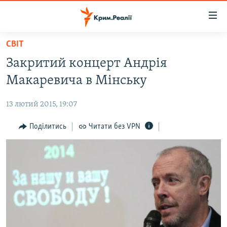
Доступність
посилання
Перейти
СВІТ
до
НОВИНИ
Закритий концерт Андрія
основного
ВОДА.КРИМ
матеріалу
Макаревича в Мінську
ВІДЕО ТА ФОТО
Перейти
до
13 лютий 2015, 19:07
ПОЛІТИКА
основної
БЛОГИ
Поділитись
Читати без VPN
навігації
Перейти
ПОГЛЯД
до
ІНТЕРВ'Ю
пошуку
ВСЕ ЗА ДЕНЬ
СПЕЦПРОЕКТИ
ЯК ОБІЙТИ БЛОКУВАННЯ
ДЕПОРТАЦІЯ