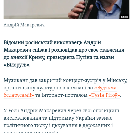
ВІДЕОУРОКИ «ELIFBE»
Русский
СВІДЧЕННЯ ОКУПАЦІЇ
Qırımtatar
Андрій Макаревич
УКРАЇНСЬКА ПРОБЛЕМА КРИМУ
ДОЛУЧАЙСЯ!
ІНФОГРАФІКА
Відомий російський виконавець Андрій
Макаревич співав і розповідав про своє ставлення
до анексії Криму, президента Путіна та назви
Усі сайти RFE/RL
«Білорусь»​.
Музикант дав закритий концерт-зустріч у Мінську,
організовану культурною компанією
«Будзьма
беларусамі!»
та інтернет-порталом
«Тузін Гітоў»
.
У Росії Андрій Макаревич через свої опозиційні
висловлювання та підтримку України зазнає
політичного тиску і цькування в державних і