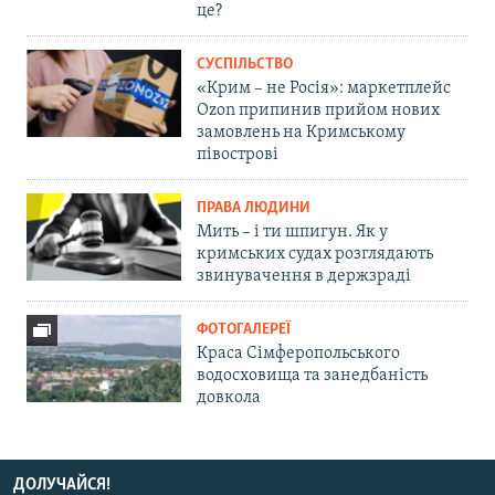
це?
СУСПІЛЬСТВО
«Крим – не Росія»: маркетплейс
Ozon припинив прийом нових
замовлень на Кримському
півострові
ПРАВА ЛЮДИНИ
Мить – і ти шпигун. Як у
кримських судах розглядають
звинувачення в держзраді
ФОТОГАЛЕРЕЇ
Краса Сімферопольського
водосховища та занедбаність
довкола
ДОЛУЧАЙСЯ!