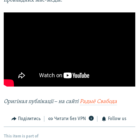
провладних мас-медіа.
Оригінал публікації
–
на сайті
Радыё Свабода
Поділитись
Читати без VPN
Follow us
This item is part of