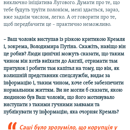
виключно ініціатива Лугового. Думати про те, що
тебе будуть труїти полонієм, мені здається, зараз,
вже заднім числом, легко. А от говорити про те,
щоб передбачити це – практично неможливо.
– Ваш чоловік виступав із різкою критикою Кремля
і, зокрема, Володимира Путіна. Скажіть, навіщо він
це робив? Люди цинічні можуть сказати, що таким
чином він хотів виїхати до Англії, отримати там
притулок і робити там капітал на тому, що він, як
колишній представник спецслужби, видає за
інформацію і, таким чином, хоче себе забезпечити
нормальним життям. Ви не могли б сказати, якою
людиною був Ваш чоловік, що його мотивувало
виступати з такими гучними заявами та
публікувати ту інформацію, яка очорняє Кремль?
Саші було зрозуміло, що корупція у