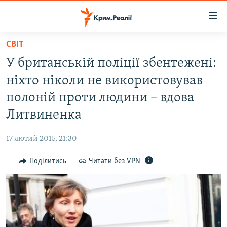
Доступність
посилання
Перейти
СВІТ
до
НОВИНИ
У британській поліції збентежені:
основного
ВОДА.КРИМ
матеріалу
ніхто ніколи не використовував
ВІДЕО ТА ФОТО
Перейти
полоній проти людини – вдова
до
ПОЛІТИКА
Литвиненка
основної
БЛОГИ
навігації
17 лютий 2015, 21:30
Перейти
ПОГЛЯД
до
Поділитись
Читати без VPN
ІНТЕРВ'Ю
пошуку
ВСЕ ЗА ДЕНЬ
СПЕЦПРОЕКТИ
ЯК ОБІЙТИ БЛОКУВАННЯ
ДЕПОРТАЦІЯ