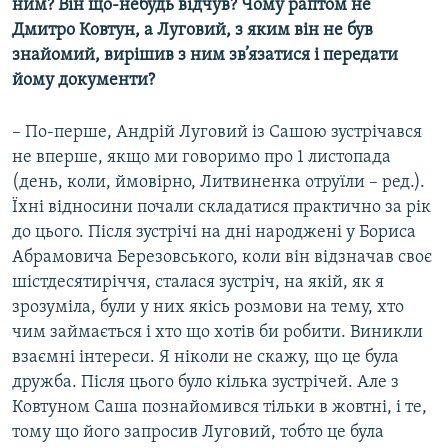
ним? Він що-небудь відчув? Чому раптом не
Дмитро Ковтун, а Луговий, з яким він не був
знайомий, вирішив з ним зв’язатися і передати
йому документи?
– По-перше, Андрій Луговий із Сашою зустрічався
не вперше, якщо ми говоримо про 1 листопада
(день, коли, ймовірно, Литвиненка отруїли – ред.).
Їхні відносини почали складатися практично за рік
до цього. Після зустрічі на дні народжені у Бориса
Абрамовича Березовського, коли він відзначав своє
шістдесятиріччя, сталася зустріч, на якій, як я
зрозуміла, були у них якісь розмови на тему, хто
чим займається і хто що хотів би робити. Виникли
взаємні інтереси. Я ніколи не скажу, що це була
дружба. Після цього було кілька зустрічей. Але з
Ковтуном Саша познайомився тільки в жовтні, і те,
тому що його запросив Луговий, тобто це була