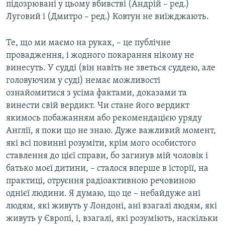
підозрювані у цьому вбивстві (Андрій – ред.)
Луговий і (Дмитро – ред.) Ковтун не виїжджають.
Те, що ми маємо на руках, – це публічне
провадження, і жодного покарання нікому не
винесуть. У судді (він навіть не зветься суддею, але
головуючим у суді) немає можливості
ознайомитися з усіма фактами, доказами та
винести свій вердикт. Чи стане його вердикт
якимось побажанням або рекомендацією уряду
Англії, я поки що не знаю. Дуже важливий момент,
які всі повинні розуміти, крім мого особистого
ставлення до цієї справи, бо загинув мій чоловік і
батько моєї дитини, – сталося вперше в історії, на
практиці, отруєння радіоактивною речовиною
однієї людини. Я думаю, що це – небайдуже ані
людям, які живуть у Лондоні, ані взагалі людям, які
живуть у Європі, і, взагалі, які розуміють, наскільки