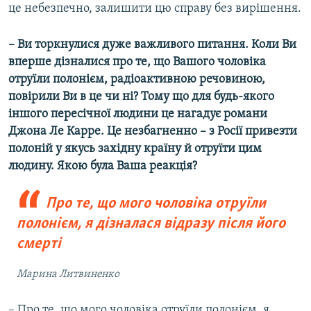
це небезпечно, залишити цю справу без вирішення.
– Ви торкнулися дуже важливого питання. Коли Ви
вперше дізналися про те, що Вашого чоловіка
отруїли полонієм, радіоактивною речовиною,
повірили Ви в це чи ні? Тому що для будь-якого
іншого пересічної людини це нагадує романи
Джона Ле Карре. Це незбагненно – з Росії привезти
полоній у якусь західну країну й отруїти цим
людину. Якою була Ваша реакція?
Про те, що мого чоловіка отруїли
полонієм, я дізналася відразу після його
смерті
Марина Литвиненко
– Про те, що мого чоловіка отруїли полонієм, я