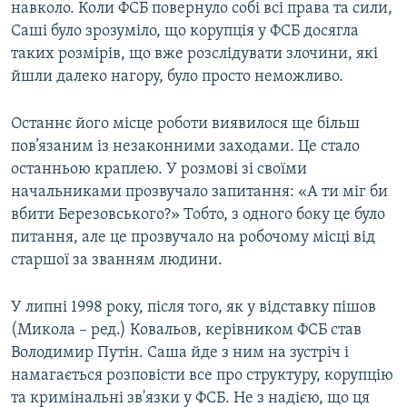
навколо. Коли ФСБ повернуло собі всі права та сили,
Саші було зрозуміло, що корупція у ФСБ досягла
таких розмірів, що вже розслідувати злочини, які
йшли далеко нагору, було просто неможливо.
Останнє його місце роботи виявилося ще більш
пов’язаним із незаконними заходами. Це стало
останньою краплею. У розмові зі своїми
начальниками прозвучало запитання: «А ти міг би
вбити Березовського?» Тобто, з одного боку це було
питання, але це прозвучало на робочому місці від
старшої за званням людини.
У липні 1998 року, після того, як у відставку пішов
(Микола – ред.) Ковальов, керівником ФСБ став
Володимир Путін. Саша йде з ним на зустріч і
намагається розповісти все про структуру, корупцію
та кримінальні зв'язки у ФСБ. Не з надією, що ця