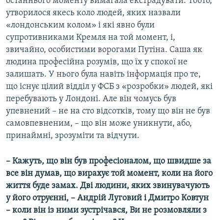
останнього моменту вимагала екстрадувати. Тобто,
утворилося якесь коло людей, яких назвали
«лондонським колом» і які явно були
супротивниками Кремля на той момент, і,
звичайно, особистими ворогами Путіна. Саша як
людина професійна розумів, що їх у спокої не
залишать. У нього була навіть інформація про те,
що існує цілий відділ у ФСБ з «розробки» людей, які
перебувають у Лондоні. Але він чомусь був
упевнений – не на сто відсотків, тому що він не був
самовпевненим, – що він може уникнути, або,
принаймні, зрозуміти та відчути.
– Кажуть, що він був професіоналом, що швидше за
все він думав, що вирахує той момент, коли на його
життя буде замах. Дві людини, яких звинувачують
у його отруєнні, – Андрій Луговий і Дмитро Ковтун
– коли він із ними зустрічався, Ви не розмовляли з