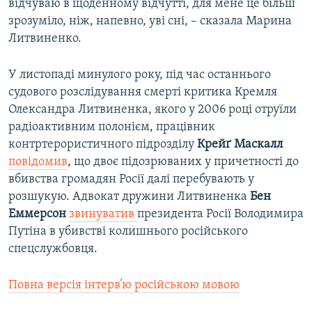
відчуваю в щоденному відчутті, для мене це більш
зрозуміло, ніж, напевно, уві сні, – сказала Марина
Литвиненко.
У листопаді минулого року, під час останнього
судового розслідування смерті критика Кремля
Олександра Литвиненка, якого у 2006 році отруїли
радіоактивним полонієм, працівник
контртерористичного підрозділу
Крейґ Маскалл
повідомив
, що двоє підозрюваних у причетності до
вбивства громадян Росії далі перебувають у
розшукую. Адвокат дружини Литвиненка
Бен
Еммерсон
звинуватив
президента Росії Володимира
Путіна в убивстві колишнього російського
спецслужбовця.
Повна версія інтерв’ю російською мовою