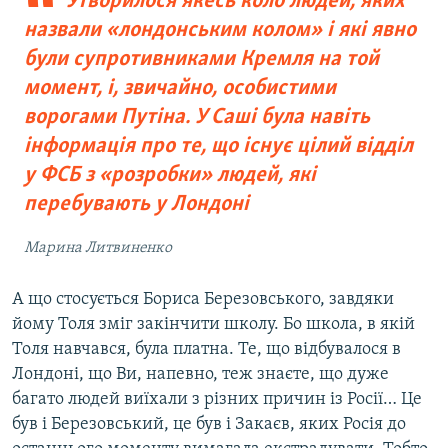
Утворилося якесь коло людей, яких
назвали «лондонським колом» і які явно
були супротивниками Кремля на той
момент, і, звичайно, особистими
ворогами Путіна. У Саші була навіть
інформація про те, що існує цілий відділ
у ФСБ з «розробки» людей, які
перебувають у Лондоні
Марина Литвиненко
А що стосується Бориса Березовського, завдяки
йому Толя зміг закінчити школу. Бо школа, в якій
Толя навчався, була платна. Те, що відбувалося в
Лондоні, що Ви, напевно, теж знаєте, що дуже
багато людей виїхали з різних причин із Росії… Це
був і Березовський, це був і Закаєв, яких Росія до