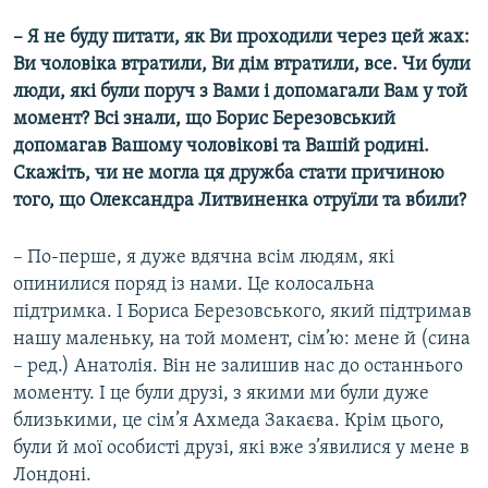
– Я не буду питати, як Ви проходили через цей жах:
Ви чоловіка втратили, Ви дім втратили, все. Чи були
люди, які були поруч з Вами і допомагали Вам у той
момент? Всі знали, що Борис Березовський
допомагав Вашому чоловікові та Вашій родині.
Скажіть, чи не могла ця дружба стати причиною
того, що Олександра Литвиненка отруїли та вбили?
– По-перше, я дуже вдячна всім людям, які
опинилися поряд із нами. Це колосальна
підтримка. І Бориса Березовського, який підтримав
нашу маленьку, на той момент, сім’ю: мене й (сина
– ред.) Анатолія. Він не залишив нас до останнього
моменту. І це були друзі, з якими ми були дуже
близькими, це сім’я Ахмеда Закаєва. Крім цього,
були й мої особисті друзі, які вже з’явилися у мене в
Лондоні.