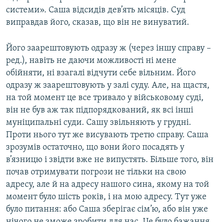
системи». Саша відсидів дев’ять місяців. Суд
виправдав його, сказав, що він не винуватий.
Його заарештовують одразу ж (через іншу справу –
ред.), навіть не даючи можливості ні мене
обійняти, ні взагалі відчути себе вільним. Його
одразу ж заарештовують у залі суду. Але, на щастя,
на той момент це все тривало у військовому суді,
він не був аж так підпорядкований, як всі інші
муніципальні суди. Сашу звільняють у грудні.
Проти нього тут же висувають третю справу. Саша
зрозумів остаточно, що вони його посадять у
в’язницю і звідти вже не випустять. Більше того, він
почав отримувати погрози не тільки на свою
адресу, але й на адресу нашого сина, якому на той
момент було шість років, і на мою адресу. Тут уже
було питання: або Саша зберігає сім’ю, або він уже
нічого не зможе зробити для нас. Це було бажання