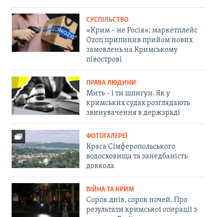
СУСПІЛЬСТВО
«Крим – не Росія»: маркетплейс
Ozon припинив прийом нових
замовлень на Кримському
півострові
ПРАВА ЛЮДИНИ
Мить – і ти шпигун. Як у
кримських судах розглядають
звинувачення в держзраді
ФОТОГАЛЕРЕЇ
Краса Сімферопольського
водосховища та занедбаність
довкола
ВІЙНА ТА КРИМ
Сорок днів, сорок ночей. Про
результати кримської операції з