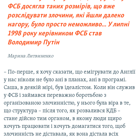
ФСБ досягла таких розмірів, що вже
розслідувати злочини, які йшли далеко
нагору, було просто неможливо... У липні
1998 року керівником ФСБ став
Володимир Путін
Марина Литвиненко
– По-перше, я хочу сказати, що емігрувати до Англії
у нас ніколи не було ані в планах, ані в програмі.
Саша, в деякій мірі, був ідеалістом. Коли він служив
у ФСБ і займався переважно боротьбою з
організованою злочинністю, у нього була віра в те,
що структура – після того, як розвалився КДБ –
стане дійсно тим органом, в якому люди щиро
хочуть працювати і хочуть домагатися того, щоб
злочинність не діставала, як вона дістала всіх