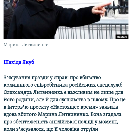
ВІДЕОУРОКИ «ELIFBE»
Русский
СВІДЧЕННЯ ОКУПАЦІЇ
Qırımtatar
УКРАЇНСЬКА ПРОБЛЕМА КРИМУ
ДОЛУЧАЙСЯ!
ІНФОГРАФІКА
Марина Литвиненко
Шахіда Якуб
Усі сайти RFE/RL
Зʼясування правди у справі про вбивство
колишнього співробітника російських спецслужб
Олександра Литвиненка є важливим не лише для
його родини, але й для суспільства в цілому. Про це
в інтервʼю проекту «Настоящее время» заявила
вдова вбитого Марина Литвиненко. Вона згадала
про збентеженість англійської поліції у момент,
коли зʼясувалося, що її чоловіка отруїли