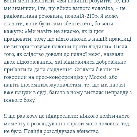
Вони мені пояснили: «Ви повинні розуміти: те, що
ми знайшли, і те, що вбило вашого чоловіка, – це
радіоактивна речовина, полоній-210». Я можу
сказати, вони були самі збентежені, бо вони
кажуть: «Ми навіть не знаємо, як із цим
працювати, тому що ніхто ніколи в нашій практиці
не використовував полоній проти людини». Після
того, як слідство довели до певної межі, назвали
двох підозрюваних, які відмовилися добровільно
приїхати та дати свідчення. Скільки б вони не
говорили на прес-конференціях у Москві, або
навіть іноземним журналістам, те, що ми наразі
вже почули в суді, багато в чому виявляє неправду з
їхнього боку.
Я ще раз хочу це підкреслити: ніякого політичного
моменту в розслідуванні справи мого чоловіка тоді
не було. Поліція розслідувала вбивство.