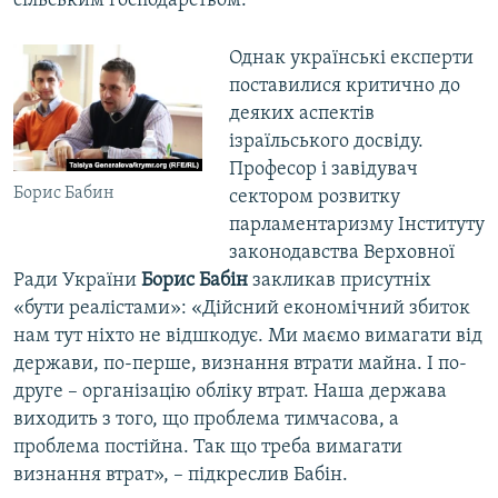
сільським господарством.
Однак українські експерти
поставилися критично до
деяких аспектів
ізраїльського досвіду.
Професор і завідувач
Борис Бабин
сектором розвитку
парламентаризму Інституту
законодавства Верховної
Ради України
Борис Бабін
закликав присутніх
«бути реалістами»: «Дійсний економічний збиток
нам тут ніхто не відшкодує. Ми маємо вимагати від
держави, по-перше, визнання втрати майна. І по-
друге – організацію обліку втрат. Наша держава
виходить з того, що проблема тимчасова, а
проблема постійна. Так що треба вимагати
визнання втрат», – підкреслив Бабін.