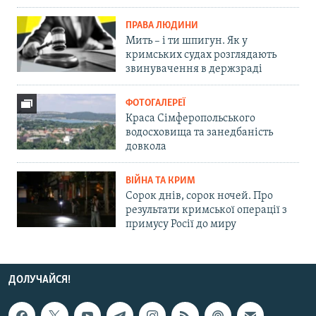
ПРАВА ЛЮДИНИ
Мить – і ти шпигун. Як у
кримських судах розглядають
звинувачення в держзраді
ФОТОГАЛЕРЕЇ
Краса Сімферопольського
водосховища та занедбаність
довкола
ВІЙНА ТА КРИМ
Сорок днів, сорок ночей. Про
результати кримської операції з
примусу Росії до миру
ДОЛУЧАЙСЯ!