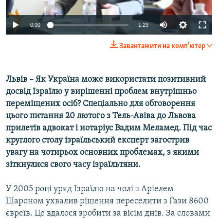
ВІДЕОУРОКИ «ELIFBE»
Русский
0:00
1:29
СВІДЧЕННЯ ОКУПАЦІЇ
Qırımtatar
УКРАЇНСЬКА ПРОБЛЕМА КРИМУ
Завантажити на комп'ютер
ДОЛУЧАЙСЯ!
ІНФОГРАФІКА
Львів – Як Україна може використати позитивний
досвід Ізраїлю у вирішенні проблем внутрішньо
переміщених осіб? Спеціально для обговорення
Усі сайти RFE/RL
цього питання 20 лютого з Тель-Авіва до Львова
прилетів адвокат і нотаріус Вадим Меламед. Під час
круглого столу ізраїльський експерт загострив
увагу на чотирьох основних проблемах, з якими
зіткнулися свого часу ізраїльтяни.
У 2005 році уряд Ізраїлю на чолі з Аріелем
Шароном ухвалив рішення переселити з Гази 8600
євреїв. Це вдалося зробити за вісім днів. За словами