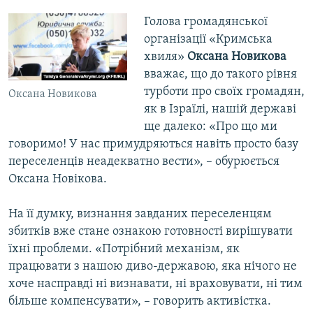
Голова громадянської
організації «Кримська
хвиля»
Оксана Новикова
вважає, що до такого рівня
турботи про своїх громадян,
Оксана Новикова
як в Ізраїлі, нашій державі
ще далеко: «Про що ми
говоримо! У нас примудряються навіть просто базу
переселенців неадекватно вести», – обурюється
Оксана Новікова.
На її думку, визнання завданих переселенцям
збитків вже стане ознакою готовності вирішувати
їхні проблеми. «Потрібний механізм, як
працювати з нашою диво-державою, яка нічого не
хоче насправді ні визнавати, ні враховувати, ні тим
більше компенсувати», – говорить активістка.