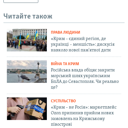
Читайте також
ПРАВА ЛЮДИНИ
«Крим – єдиний регіон, де
українці – меншість»: дискусія
навколо нової пам'ятної дати
ВІЙНА ТА КРИМ
Російська влада обіцяє закрити
морський шлях українським
БпЛА до Севастополя. Чи реально
це?
СУСПІЛЬСТВО
«Крим – не Росія»: маркетплейс
Ozon припинив прийом нових
замовлень на Кримському
півострові