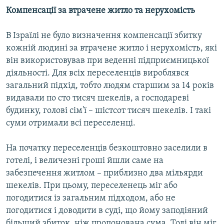
Компенсації за втрачене житло та нерухомість
В Ізраїлі не було визначення компенсації збитку
кожній людині за втрачене житло і нерухомість, які
він використовував при веденні підприємницької
діяльності. Для всіх переселенців вироблявся
загальний підхід, тобто людям старшим за 14 років
видавали по сто тисяч шекелів, а господареві
будинку, голові сім'ї – шістсот тисяч шекелів. І такі
суми отримали всі переселенці.
На початку переселенців безкоштовно заселили в
готелі, і величезні гроші йшли саме на
забезпечення житлом – приблизно два мільярди
шекелів. При цьому, переселенець міг або
погодитися із загальним підходом, або не
погодитися і доводити в суді, що йому заподіяний
більший збиток, ніж пропонована сума. Тоді він міг