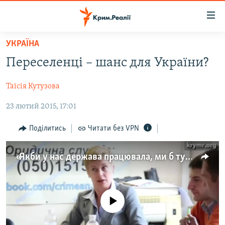
Доступність
посилання
Перейти
УКРАЇНА
до
НОВИНИ
Переселенці – шанс для України?
основного
ВОДА.КРИМ
матеріалу
Таїсія Кутузова
ВІДЕО ТА ФОТО
Перейти
до
23 лютий 2015, 17:01
ПОЛІТИКА
основної
БЛОГИ
навігації
Поділитись
Читати без VPN
Перейти
ПОГЛЯД
до
«Якби у нас держава працювала, ми б тут навіть не сиділи»
ІНТЕРВ'Ю
пошуку
ВСЕ ЗА ДЕНЬ
СПЕЦПРОЕКТИ
No media source currently available
ЯК ОБІЙТИ БЛОКУВАННЯ
ДЕПОРТАЦІЯ