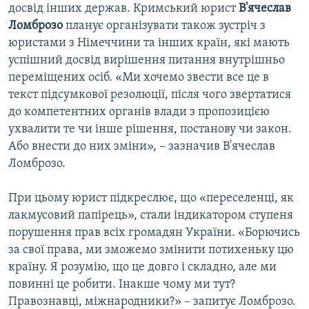
досвід інших держав. Кримський юрист
В'ячеслав
Ломброзо
планує організувати також зустріч з
юристами з Німеччини та інших країн, які мають
успішний досвід вирішення питання внутрішньо
переміщених осіб. «Ми хочемо звести все це в
текст підсумкової резолюції, після чого звертатися
до компетентних органів влади з пропозицією
ухвалити те чи інше рішення, постанову чи закон.
Або внести до них зміни», – зазначив В'ячеслав
Ломброзо.
При цьому юрист підкреслює, що «переселенці, як
лакмусовий папірець», стали індикатором ступеня
порушення прав всіх громадян України. «Борючись
за свої права, ми зможемо змінити потихеньку цю
країну. Я розумію, що це довго і складно, але ми
повинні це робити. Інакше чому ми тут?
Правознавці, міжнародники?» – запитує Ломброзо.