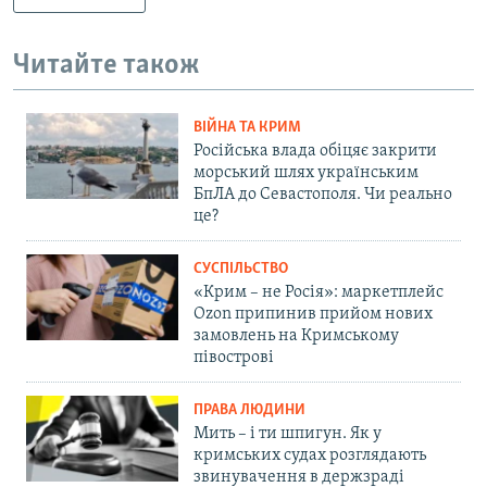
Читайте також
ВІЙНА ТА КРИМ
Російська влада обіцяє закрити
морський шлях українським
БпЛА до Севастополя. Чи реально
це?
СУСПІЛЬСТВО
«Крим – не Росія»: маркетплейс
Ozon припинив прийом нових
замовлень на Кримському
півострові
ПРАВА ЛЮДИНИ
Мить – і ти шпигун. Як у
кримських судах розглядають
звинувачення в держзраді