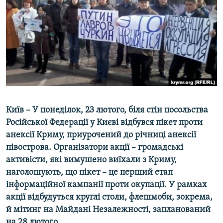
ВІДЕОУРОКИ «ELIFBE»
Русский
СВІДЧЕННЯ ОКУПАЦІЇ
Qırımtatar
УКРАЇНСЬКА ПРОБЛЕМА КРИМУ
ДОЛУЧАЙСЯ!
ІНФОГРАФІКА
Усі сайти RFE/RL
Київ – У понеділок, 23 лютого, біля стін посольства
Російської Федерації у Києві відбувся пікет проти
анексії Криму, приурочений до річниці анексії
півострова. Організатори акції – громадські
активісти, які вимушено виїхали з Криму,
наголошують, що пікет – це перший етап
інформаційної кампанії проти окупації. У рамках
акції відбудуться круглі столи, флешмоби, зокрема,
й мітинг на Майдані Незалежності, запланований
на 28 лютого.