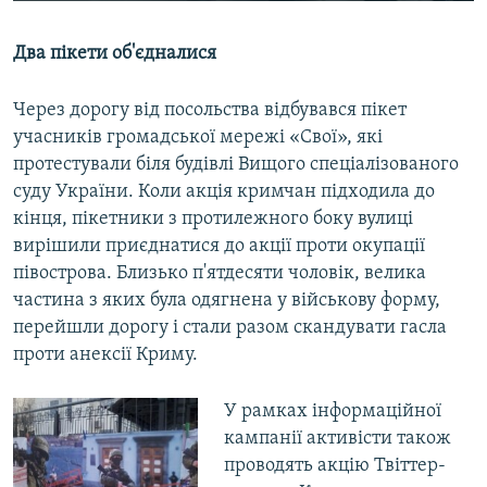
Два пікети об'єдналися
Через дорогу від посольства відбувався пікет
учасників громадської мережі «Свої», які
протестували біля будівлі Вищого спеціалізованого
суду України. Коли акція кримчан підходила до
кінця, пікетники з протилежного боку вулиці
вирішили приєднатися до акції проти окупації
півострова. Близько п'ятдесяти чоловік, велика
частина з яких була одягнена у військову форму,
перейшли дорогу і стали разом скандувати гасла
проти анексії Криму.
У рамках інформаційної
кампанії активісти також
проводять акцію Твіттер-