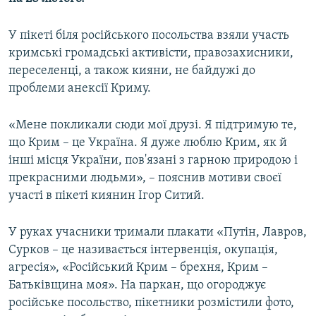
У пікеті біля російського посольства взяли участь
кримські громадські активісти, правозахисники,
переселенці, а також кияни, не байдужі до
проблеми анексії Криму.
«Мене покликали сюди мої друзі. Я підтримую те,
що Крим – це Україна. Я дуже люблю Крим, як й
інші місця України, пов'язані з гарною природою і
прекрасними людьми», – пояснив мотиви своєї
участі в пікеті киянин Ігор Ситий.
У руках учасники тримали плакати «Путін, Лавров,
Сурков – це називається інтервенція, окупація,
агресія», «Російський Крим – брехня, Крим –
Батьківщина моя». На паркан, що огороджує
російське посольство, пікетники розмістили фото,