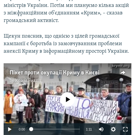
міністрів України. Потім ми плануємо кілька акцій
з міжфракційним об'єднанням «Крим», – сказав
громадський активіст.
Щекун пояснив, що однією з цілей громадської
кампанії є боротьба із замовчуванням проблеми
анексії Криму в інформаційному просторі України.
Пікет проти окупації Криму в Києві
by
Крим.Реалії
No media source currently available
0:00
1:11