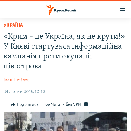
Доступність
посилання
Перейти
УКРАЇНА
до
НОВИНИ
«Крим – це Україна, як не крути!»
основного
ВОДА.КРИМ
матеріалу
У Києві стартувала інформаційна
ВІДЕО ТА ФОТО
Перейти
кампанія проти окупації
до
ПОЛІТИКА
півострова
основної
БЛОГИ
навігації
Іван Путілов
Перейти
ПОГЛЯД
до
24 лютий 2015, 10:10
ІНТЕРВ'Ю
пошуку
ВСЕ ЗА ДЕНЬ
Поділитись
Читати без VPN
СПЕЦПРОЕКТИ
ЯК ОБІЙТИ БЛОКУВАННЯ
ДЕПОРТАЦІЯ