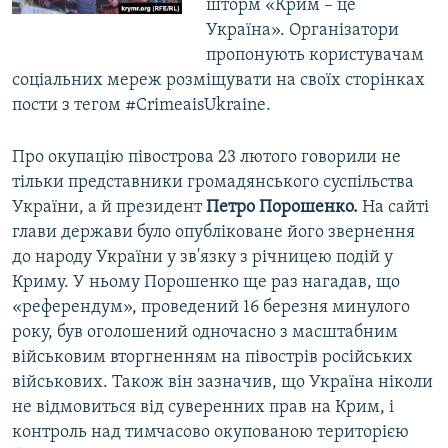
шторм «Крим – це
Україна». Організатори
пропонують користувачам
соціальних мереж розміщувати на своїх сторінках
пости з тегом #CrimeaisUkraine.
Про окупацію півострова 23 лютого говорили не
тільки представники громадянського суспільства
України, а й президент
Петро Порошенко.
На сайті
глави держави було опубліковане його звернення
до народу України у зв'язку з річницею подій у
Криму. У ньому Порошенко ще раз нагадав, що
«референдум», проведений 16 березня минулого
року, був оголошений одночасно з масштабним
військовим вторгненням на півострів російських
військових. Також він зазначив, що Україна ніколи
не відмовиться від суверенних прав на Крим, і
контроль над тимчасово окупованою територією