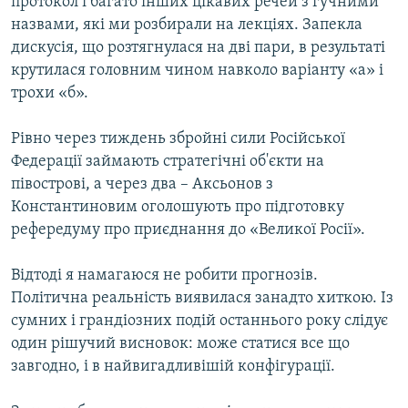
протокол і багато інших цікавих речей з гучними
назвами, які ми розбирали на лекціях. Запекла
дискусія, що розтягнулася на дві пари, в результаті
крутилася головним чином навколо варіанту «а» і
трохи «б».
Рівно через тиждень збройні сили Російської
Федерації займають стратегічні об'єкти на
півострові, а через два – Аксьонов з
Константиновим оголошують про підготовку
рефередуму про приєднання до «Великої Росії».
Відтоді я намагаюся не робити прогнозів.
Політична реальність виявилася занадто хиткою. Із
сумних і грандіозних подій останнього року слідує
один рішучий висновок: може статися все що
завгодно, і в найвигадливішій конфігурації.