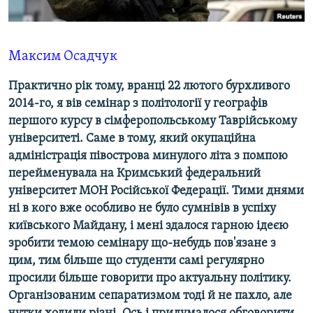
ВІДЕОУРОКИ «ELIFBE»
Русский
СВІДЧЕННЯ ОКУПАЦІЇ
Qırımtatar
Максим Осадчук
УКРАЇНСЬКА ПРОБЛЕМА КРИМУ
Практично рік тому, вранці 22 лютого бурхливого
ДОЛУЧАЙСЯ!
ІНФОГРАФІКА
2014-го, я вів семінар з політології у географів
першого курсу в сімферопольському Таврійському
університеті. Саме в тому, який окупаційна
Усі сайти RFE/RL
адміністрація півострова минулого літа з помпою
перейменувала на Кримський федеральний
університет МОН Російської Федерації. Тими днями
ні в кого вже особливо не було сумнівів в успіху
київського Майдану, і мені здалося гарною ідеєю
зробити темою семінару що-небудь пов'язане з
цим, тим більше що студенти самі регулярно
просили більше говорити про актуальну політику.
Організованим сепаратизмом тоді й не пахло, але