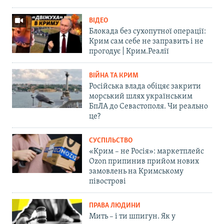
ВІДЕО
Блокада без сухопутної операції:
Крим сам себе не заправить і не
прогодує | Крим.Реалії
ВІЙНА ТА КРИМ
Російська влада обіцяє закрити
морський шлях українським
БпЛА до Севастополя. Чи реально
це?
СУСПІЛЬСТВО
«Крим – не Росія»: маркетплейс
Ozon припинив прийом нових
замовлень на Кримському
півострові
ПРАВА ЛЮДИНИ
Мить – і ти шпигун. Як у