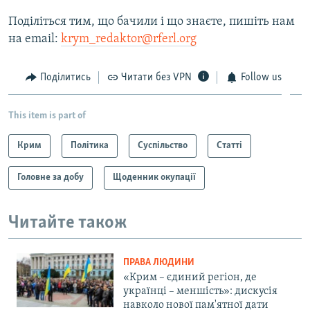
Поділіться тим, що бачили і що знаєте, пишіть нам
на email:
krym_redaktor@rferl.org
Поділитись
Читати без VPN
Follow us
This item is part of
Крим
Політика
Суспільство
Статті
Головне за добу
Щоденник окупації
Читайте також
ПРАВА ЛЮДИНИ
«Крим – єдиний регіон, де
українці – меншість»: дискусія
навколо нової пам'ятної дати