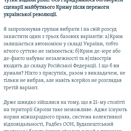
чутки ходили різні. Ось і придумалося обговорити
сценарії майбутнього Криму після перемоги
української революції.
Я запропонував групам вибрати і на свій розсуд
захистити один з трьох базових варіантів: а)Крим
залишається автономією у складі України, тобто
нічого суттєво не змінюється; б)Крим де-юре або
де-факто набуває незалежності та в)півострів
входить до складу Російської Федерації. І що б ви
думали? Ніхто з присутніх, разом з викладачем, не
тільки не вибрав, але навіть всерйоз не розглядав
третій варіант.
Дуже швидко зійшлися на тому, що в 21-му столітті
на території Європи таке неможливе. Адже існують
норми міжнародного права, система колективної
відповідальності, Радбез ООН, Будапештський