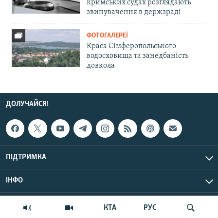
кримських судах розглядають
звинувачення в держзраді
ФОТОГАЛЕРЕЇ
Краса Сімферопольського
водосховища та занедбаність
довкола
ДОЛУЧАЙСЯ!
ПІДТРИМКА
ІНФО
© Крим.Реалії, 2026 | Усі права застережено.
КТА
РУС