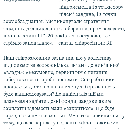
Радіозв'язку – унікальне
підприємства і з точки зору
цілей і завдань, і з точки
зору обладнання. Ми виконували стратегічні
завдання для цивільної та оборонної промисловості,
проте в останні 10-20 років все поступово, але
стрімко занепадало», – сказав співробітник КБ.
Наш співрозмовник зазначив, що у колективу
підприємства все ж є кілька питань до нинішньої
«влади»: «Безумовно, первинним є питання
заборгованості заробітної плати. Співробітники
цікавляться, хто цю накопичену заборгованість
буде відшкодовувати? До націоналізації ми
планували задіяти деякі фонди, завдяки яким
зарплатні відомості мали «закритися». Що буде
зараз, поки не знаємо. Пан Меняйло запевняв нас у
тому, що всю зарплату погасить місто. Поживемо –