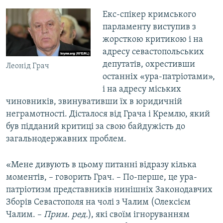
Екс-спікер кримського
парламенту виступив з
жорсткою критикою і на
адресу севастопольських
депутатів, охрестивши
Леонід Грач
останніх «ура-патріотами»,
і на адресу міських
чиновників, звинувативши їх в юридичній
неграмотності. Дісталося від Грача і Кремлю, який
був підданий критиці за свою байдужість до
загальнодержавних проблем.
«Мене дивують в цьому питанні відразу кілька
моментів, – говорить Грач. – По-перше, це ура-
патріотизм представників нинішніх Законодавчих
Зборів Севастополя на чолі з Чалим (Олексієм
Чалим. –
Прим. ред.
), які своїм ігноруванням