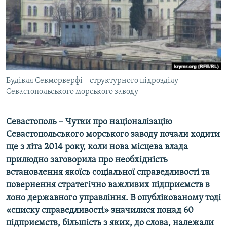
ВІДЕОУРОКИ «ELIFBE»
Русский
СВІДЧЕННЯ ОКУПАЦІЇ
Qırımtatar
УКРАЇНСЬКА ПРОБЛЕМА КРИМУ
ДОЛУЧАЙСЯ!
ІНФОГРАФІКА
Будівля Севморверфі – структурного підрозділу
Севастопольського морського заводу
Усі сайти RFE/RL
Севастополь – Чутки про націоналізацію
Севастопольського морського заводу почали ходити
ще з літа 2014 року, коли нова місцева влада
прилюдно заговорила про необхідність
встановлення якоїсь соціальної справедливості та
повернення стратегічно важливих підприємств в
лоно державного управління. В опублікованому тоді
«списку справедливості» значилися понад 60
підприємств, більшість з яких, до слова, належали