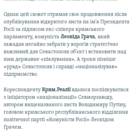
Однак цей сюжет отримав своє продовження після
опублікування відкритого листа на ім'я Президента
Росії за підписом екс-спікера кримського
парламенту, комуніста
Леоніда Грача
, який
зажадав негайно забрати у ворогів стратегічно
важливий для Севастополя об'єкт і встановити над
ним державне «піклування». А трохи пізніше
«уряд» Севастополя і справді «націоналізував»
підприємство.
Кореспонденту
Крим.Реалії
вдалося поспілкуватися
з ініціатором «націоналізації» Севморзаводу,
автором вищеназваного листа Володимиру Путіну,
головою кримського республіканського відділення
політичної партії «Комуністи Росії» Леонідом
Грачем.