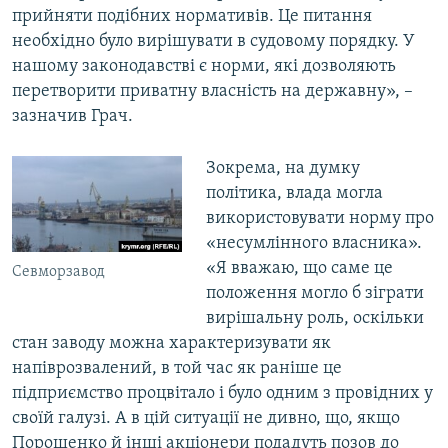
прийняти подібних нормативів. Це питання
необхідно було вирішувати в судовому порядку. У
нашому законодавстві є норми, які дозволяють
перетворити приватну власність на державну», –
зазначив Грач.
Зокрема, на думку
політика, влада могла
використовувати норму про
«несумлінного власника».
«Я вважаю, що саме це
Севморзавод
положення могло б зіграти
вирішальну роль, оскільки
стан заводу можна характеризувати як
напіврозвалений, в той час як раніше це
підприємство процвітало і було одним з провідних у
своїй галузі. А в цій ситуації не дивно, що, якщо
Порошенко й інші акціонери подадуть позов до