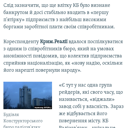
Слід зазначити, що ще влітку КБ було визнане
банкрутом й досі стабільно входить в «першу
п'ятірку» підприємств з найбільш високими
боргами заробітної плати своїм співробітникам.
Кореспонденту
Крим.Реалії
вдалося поспілкуватися
з одним із співробітників бюро, який на умовах
анонімності повідомив, що колектив підприємства
сприйняв націоналізацію, як «нову надію, оскільки
його нарешті повернули народу».
«Є тут у нас одна група
рейдерів, які свого часу, що
називається, «віджали»
завод собі у власність. Зараз
же відбувається його
Будівля
повернення місту. КБ
Конструкторського
бюро радіозв'язку