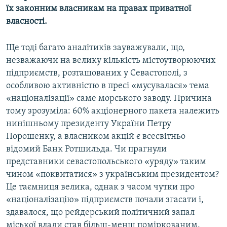
їх законним власникам на правах приватної
власності.
Ще тоді багато аналітиків зауважували, що,
незважаючи на велику кількість містоутворюючих
підприємств, розташованих у Севастополі, з
особливою активністю в пресі «мусувалася» тема
«націоналізації» саме морського заводу. Причина
тому зрозуміла: 60% акціонерного пакета належить
нинішньому президенту України Петру
Порошенку, а власником акцій є всесвітньо
відомий Банк Ротшильда. Чи прагнули
представники севастопольського «уряду» таким
чином «поквитатися» з українським президентом?
Це таємниця велика, однак з часом чутки про
«націоналізацію» підприємств почали згасати і,
здавалося, що рейдерський політичний запал
міської влади став більш-менш поміркованим.