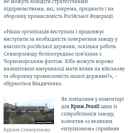
не можуть володіти стратегічними
підприємствами, які, зокрема, працюють і на
оборонну промисловість Російської Федерації.
«Наша організація виступала і продовжує
виступати за необхідність повернення заводу у
власність російської держави, оскільки робота
Севморзаводу безпосередньо пов'язана з
Чорноморським флотом. Хіба можуть вороже
налаштовані американці мати вплив на військову
та оборонну промисловість нашої держави?», –
обурюється Владиченко.
Як повідомив у коментарі
для
Крим.Реалії
один із
співробітників заводу,
колектив «з великим
ентузіазмом» сприйняв
Будівля Севморзаводу