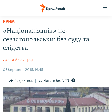
Доступність
посилання
Перейти
КРИМ
до
НОВИНИ
«Націоналізація» по-
основного
ВОДА.КРИМ
матеріалу
севастопольськи: без суду та
ВІДЕО ТА ФОТО
Перейти
слідства
до
ПОЛІТИКА
основної
Давид Аксельрод
БЛОГИ
навігації
Перейти
03 березень 2015, 19:45
ПОГЛЯД
до
ІНТЕРВ'Ю
Поділитись
Читати без VPN
пошуку
ВСЕ ЗА ДЕНЬ
СПЕЦПРОЕКТИ
ЯК ОБІЙТИ БЛОКУВАННЯ
ДЕПОРТАЦІЯ