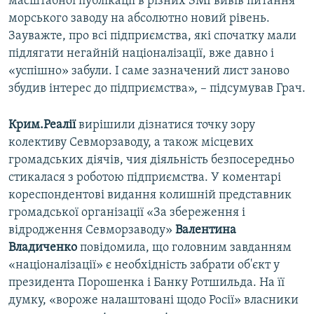
масштабної публікації в різних ЗМІ вивів питання
морського заводу на абсолютно новий рівень.
Зауважте, про всі підприємства, які спочатку мали
підлягати негайній націоналізації, вже давно і
«успішно» забули. І саме зазначений лист заново
збудив інтерес до підприємства», – підсумував Грач.
Крим.Реалії
вирішили дізнатися точку зору
колективу Севморзаводу, а також місцевих
громадських діячів, чия діяльність безпосередньо
стикалася з роботою підприємства. У коментарі
кореспондентові видання колишній представник
громадської організації «За збереження і
відродження Севморзаводу»
Валентина
Владиченко
повідомила, що головним завданням
«націоналізації» є необхідність забрати об'єкт у
президента Порошенка і Банку Ротшильда. На її
думку, «вороже налаштовані щодо Росії» власники