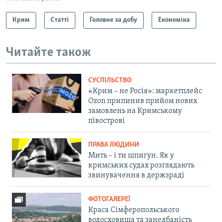
Крим
Статті
Головне за добу
Економіка
Читайте також
СУСПІЛЬСТВО
«Крим – не Росія»: маркетплейс
Ozon припинив прийом нових
замовлень на Кримському
півострові
ПРАВА ЛЮДИНИ
Мить – і ти шпигун. Як у
кримських судах розглядають
звинувачення в держзраді
ФОТОГАЛЕРЕЇ
Краса Сімферопольського
водосховища та занедбаність