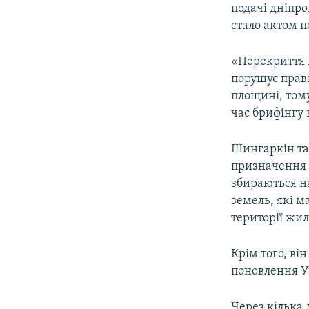
подачі дніпр
стало актом 
«Перекриття 
порушує права
площині, тому
час брифінгу 
Шингаркін та
призначення н
збираються на
земель, які м
території жил
Крім того, ві
поновлення У
Через кілька 