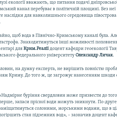
лузі екології вважають, що питання подачі дніпровсько
мський канал перебуває в політичній площині. Без не
те наслідки для навколишнього середовища півострова
.
йно, щоб вода в Північно-Кримському каналі була. Але
атастрофа. Знаходитимуться інші можливості поповненн
ментарі для
Крим.Реалії
доцент кафедри геоекології Тав
мського федерального університету
Олександр Личак
.
ловин, на думку експерта, не вирішить повністю проб
ням Криму. До того ж, це загрожує нанесенням шкоди е
«Надмірне буріння свердловин може призвести до того,
перше, запаси прісної води можуть зникнути. По-друге
заміщатимуться солоними, морськими водами, що в ц
погіршить стан підземних вод», – зазначив доцент каф