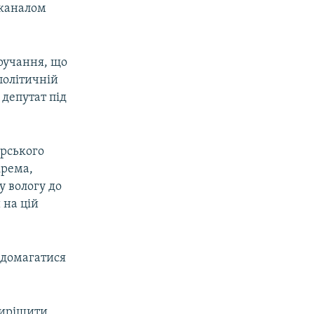
 каналом
ручання, що
політичній
 депутат під
арського
крема,
у вологу до
 на цій
и домагатися
 вирішити