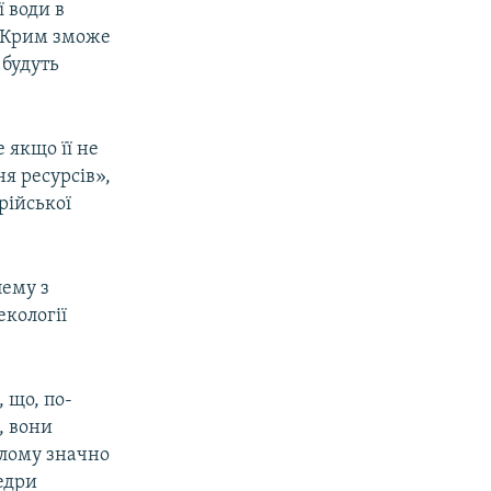
ї води в
ї Крим зможе
 будуть
 якщо її не
я ресурсів»,
рійської
лему з
кології
 що, по-
, вони
ілому значно
едри