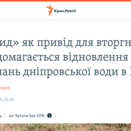
ид» як привід для вторг
 домагається відновлення
чань дніпровської води в
льцев
, 12:56
ь
Читати без VPN