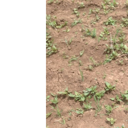
ВІДЕОУРОКИ «ELIFBE»
СВІДЧЕННЯ ОКУПАЦІЇ
УКРАЇНСЬКА ПРОБЛЕМА КРИМУ
ІНФОГРАФІКА