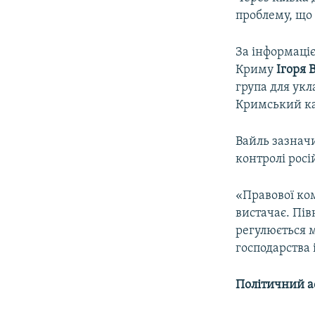
проблему, що
За інформаціє
Криму
Ігоря 
група для укл
Кримський к
Вайль зазнач
контролі росі
«Правової ко
вистачає. Пі
регулюється 
господарства і
Політичний а