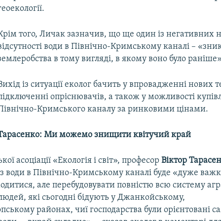
геоекології.
Крім того, Личак зазначив, що ще один із негативних н
відсутності води в Північно-Кримському каналі – «зн
землеробства в тому вигляді, в якому воно було раніше»
Вихід із ситуації еколог бачить у впровадженні нових т
підключенні опріснювачів, а також у можливості купівл
Північно-Кримського каналу за ринковими цінами.
Тарасенко: Ми можемо знищити квітучий край
кої асоціації «Екологія і світ», професор
Віктор Тарасе
ез води в Північно-Кримському каналі буде «дуже важ
одитися, але перебудовувати повністю всю систему аг
 людей, які сьогодні бідують у Джанкойському,
ському районах, чиї господарства були орієнтовані с