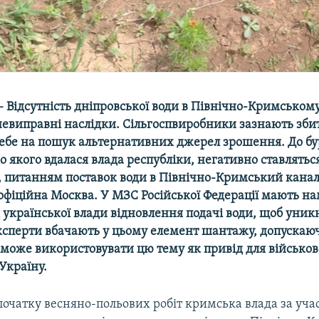
– Відсутність дніпровської води в Північно-Кримськом
евиправні наслідки. Сільгоспвиробники зазнають збит
ебе на пошук альтернативних джерел зрошення. До бу
о якого вдалася влада республіки, негативно ставляться
м, питанням поставок води в Північно-Кримський канал
офіційна Москва. У МЗС Російської Федерації мають на
 української влади відновлення подачі води, щоб уник
ксперти вбачають у цьому елемент шантажу, допускаюч
може використовувати цю тему як привід для військов
Україну.
очатку весняно-польових робіт кримська влада за учас