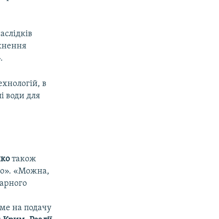
аслідків
икнення
.
ехнологій, в
і води для
нко
також
ко». «Можна,
рарного
аме на подачу