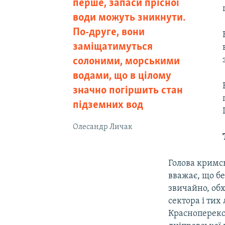
перше, запаси прісної
води можуть зникнути.
По-друге, вони
заміщатимуться
солоними, морськими
водами, що в цілому
значно погіршить стан
підземних вод
Олесандр Личак
Голова кримсь
вважає, що б
звичайно, обх
сектора і тих
Красноперекоп