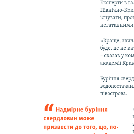
Експерти в га
Північно-Кри
існувати, про
негативними
«Краще, звича
буде, це не к
– сказав у ко
академії Кри
Буріння сверд
водопостачан
півострова.
Надмірне буріння
свердловин може
призвести до того, що, по-