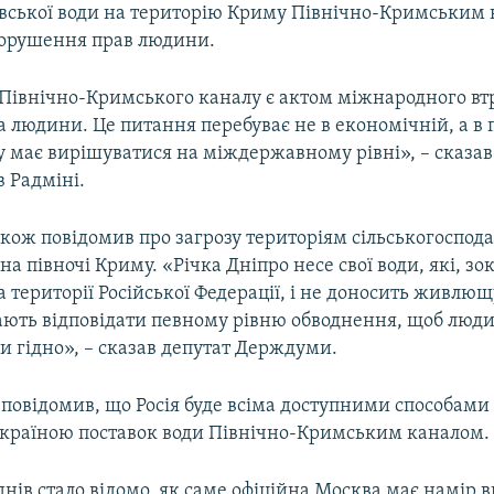
овської води на територію Криму Північно-Кримським
порушення прав людини.
Північно-Кримського каналу є актом міжнародного вт
 людини. Це питання перебуває не в економічній, а в 
 має вирішуватися на міждержавному рівні», – сказав
в Радміні.
кож повідомив про загрозу територіям сільськогоспод
а півночі Криму. «Річка Дніпро несе свої води, які, зо
 території Російської Федерації, і не доносить живлющ
ають відповідати певному рівню обводнення, щоб люди
и гідно», – сказав депутат Держдуми.
н повідомив, що Росія буде всіма доступними способам
країною поставок води Північно-Кримським каналом.
днів стало відомо, як саме офіційна Москва має намір