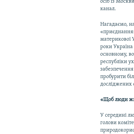
осіб із Москв
канал.
Нагадаємо, н
«приєднання» 
материкової 
роки Україна 
основному, во
республіки ух
забезпечення
пробурити біл
досліджених 
«Щоб люди ж
У середині лю
голови коміте
природокорис