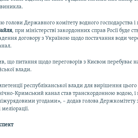
 виникла.
ю голови Державного комітету водного господарства і 
Вайля
, при міністерстві закордонних справ Росії буде с
адення договору з Україною щодо постачання води чер
анал.
ив, що питання щодо переговорів з Києвом перебуває н
йської влади.
мпетенції республіканської влади для вирішення цього
внічно-Кримський канал став транскордонною водою, і
міжурядовими угодами», – додав голова Держкомітету 
 меліорації.
спект