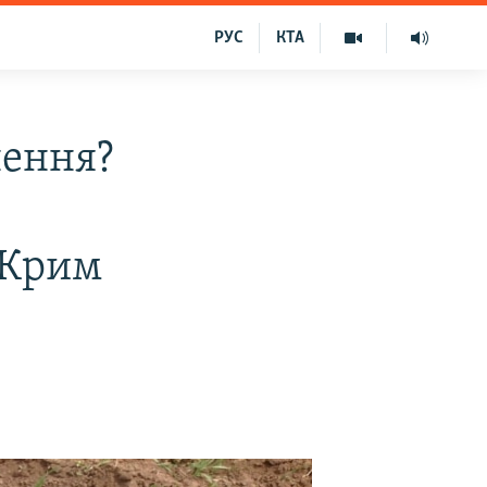
РУС
КТА
нення?
 Крим