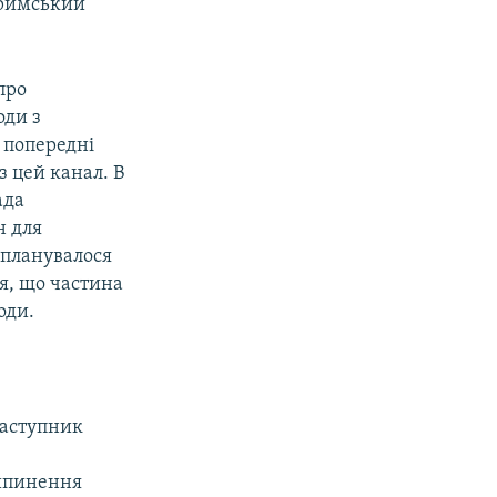
Кримський
про
оди з
 попередні
з цей канал. В
ада
н для
 планувалося
ся, що частина
оди.
заступник
ипинення