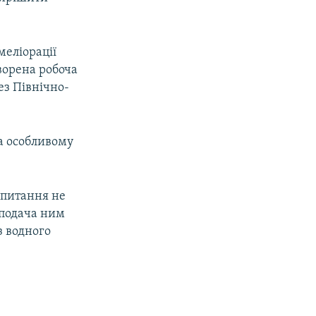
меліорації
творена робоча
ез Північно-
а особливому
 питання не
 подача ним
з водного