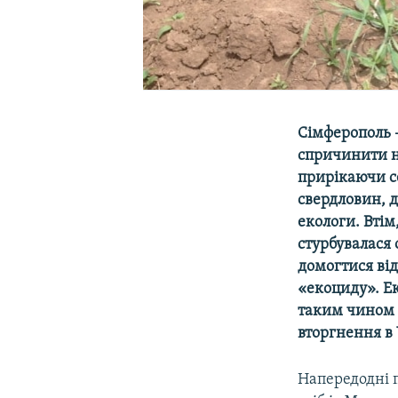
Сімферополь 
спричинити н
прирікаючи с
свердловин, д
екологи. Вті
стурбувалася 
домогтися від
«екоциду». Е
таким чином 
вторгнення в 
Напередодні п