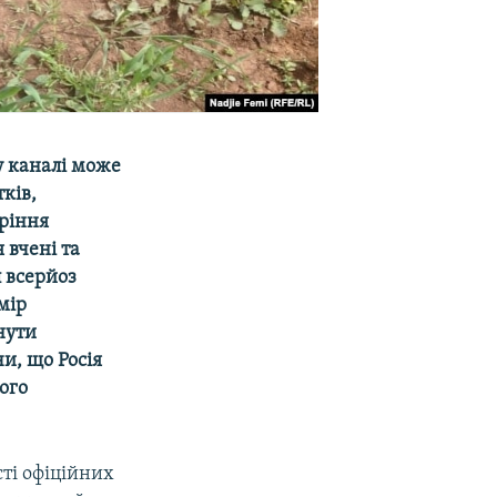
у каналі може
ків,
ріння
 вчені та
 всерйоз
мір
нути
и, що Росія
ого
ті офіційних