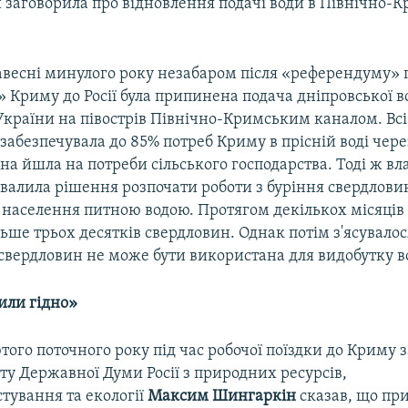
и заговорила про відновлення подачі води в Північно-
авесні минулого року незабаром після «референдуму» 
Криму до Росії була припинена подача дніпровської в
України на півострів Північно-Кримським каналом. Всі
забезпечувала до 85% потреб Криму в прісній воді чере
на йшла на потреби сільського господарства. Тоді ж вл
валила рішення розпочати роботи з буріння свердлови
 населення питною водою. Протягом декількох місяців
ьше трьох десятків свердловин. Однак потім з'ясувало
свердловин не може бути використана для видобутку в
или гідно»
того поточного року під час робочої поїздки до Криму 
ту Державної Думи Росії з природних ресурсів,
тування та екології
Максим Шингаркін
сказав, що пр