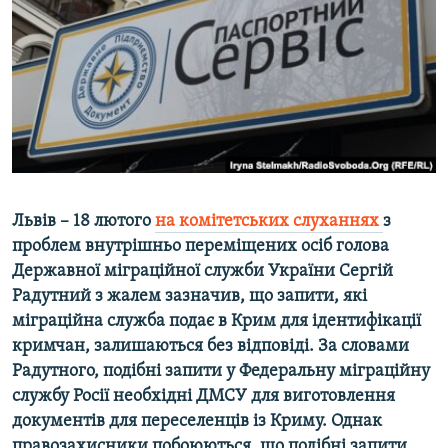
ВІДЕОУРОКИ «ELIFBE»
Русский
СВІДЧЕННЯ ОКУПАЦІЇ
Qırımtatar
УКРАЇНСЬКА ПРОБЛЕМА КРИМУ
ДОЛУЧАЙСЯ!
ІНФОГРАФІКА
Усі сайти RFE/RL
Львів – 18 лютого
на комітетських слуханнях
з
проблем внутрішньо переміщених осіб голова
Державної міграційної служби України Сергій
Радутний з жалем зазначив, що запити, які
міграційна служба подає в Крим для ідентифікації
кримчан, залишаються без відповіді. За словами
Радутного, подібні запити у Федеральну міграційну
службу Росії необхідні ДМСУ для виготовлення
документів для переселенців із Криму. Однак
правозахисники побоюються, що подібні запити