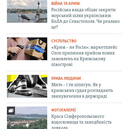
ВІЙНА ТА КРИМ
Російська влада обіцяє закрити
морський шлях українським
БпЛА до Севастополя. Чи реально
це?
СУСПІЛЬСТВО
«Крим – не Росія»: маркетплейс
Ozon припинив прийом нових
замовлень на Кримському
півострові
ПРАВА ЛЮДИНИ
Мить – і ти шпигун. Як у
кримських судах розглядають
звинувачення в держзраді
ФОТОГАЛЕРЕЇ
Краса Сімферопольського
водосховища та занедбаність
довкола