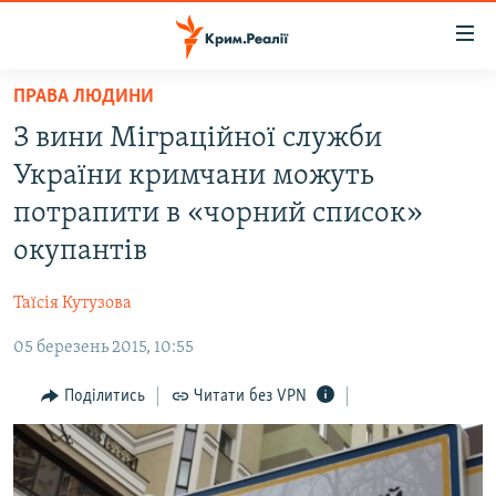
Доступність
посилання
Перейти
ПРАВА ЛЮДИНИ
до
НОВИНИ
З вини Міграційної служби
основного
ВОДА.КРИМ
матеріалу
України кримчани можуть
ВІДЕО ТА ФОТО
Перейти
потрапити в «чорний список»
до
ПОЛІТИКА
окупантів
основної
БЛОГИ
навігації
Таїсія Кутузова
Перейти
ПОГЛЯД
до
05 березень 2015, 10:55
ІНТЕРВ'Ю
пошуку
ВСЕ ЗА ДЕНЬ
Поділитись
Читати без VPN
СПЕЦПРОЕКТИ
ЯК ОБІЙТИ БЛОКУВАННЯ
ДЕПОРТАЦІЯ