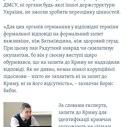
ДМСУ, ні органи будь-якої іншої держструктури
України, не змогли зробити переоцінку цінностей.
«Для цих органів отримання у відповідні терміни
формальної відповіді на формальний запит
важливіше, ніж Батьківщина, ніж здоровий глузд.
При цьому пан Радутний навряд чи симпатизує
окупантам, бо він у своєму виступі щиро
обурювався, що на запити до Криму не надходили
відповіді. Як не дивно, немає ніякої корупційної
підоснови – ніхто не заплатить ні за запит до
Криму, ні за його відсутність», – зазначає Борис
Бабін.
За словами експерта,
запити до Криму для
ідентифікації кримчан
загрожують не стільки