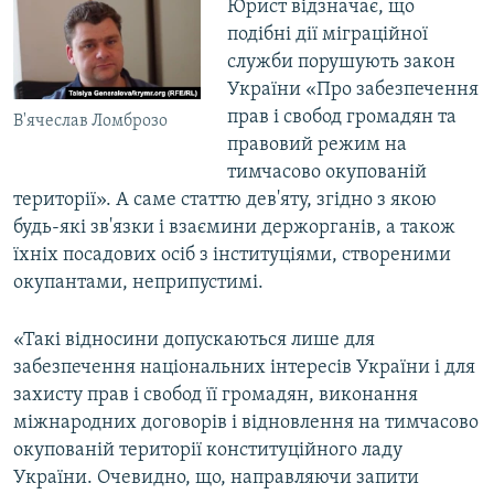
Юрист відзначає, що
подібні дії міграційної
служби порушують закон
України «Про забезпечення
прав і свобод громадян та
В'ячеслав Ломброзо
правовий режим на
тимчасово окупованій
території». А саме статтю дев'яту, згідно з якою
будь-які зв'язки і взаємини держорганів, а також
їхніх посадових осіб з інституціями, створеними
окупантами, неприпустимі.
«Такі відносини допускаються лише для
забезпечення національних інтересів України і для
захисту прав і свобод її громадян, виконання
міжнародних договорів і відновлення на тимчасово
окупованій території конституційного ладу
України. Очевидно, що, направляючи запити