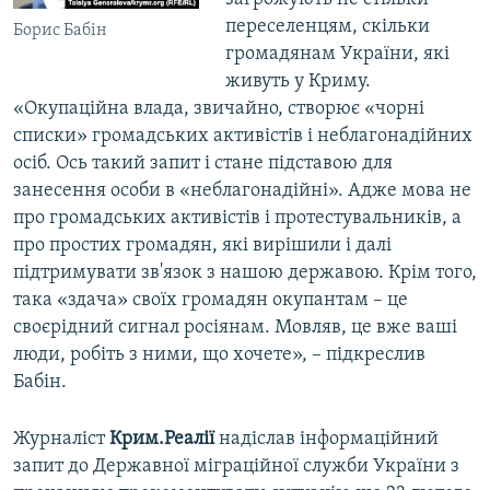
переселенцям, скільки
Борис Бабін
громадянам України, які
живуть у Криму.
«Окупаційна влада, звичайно, створює «чорні
списки» громадських активістів і неблагонадійних
осіб. Ось такий запит і стане підставою для
занесення особи в «неблагонадійні». Адже мова не
про громадських активістів і протестувальників, а
про простих громадян, які вирішили і далі
підтримувати зв'язок з нашою державою. Крім того,
така «здача» своїх громадян окупантам – це
своєрідний сигнал росіянам. Мовляв, це вже ваші
люди, робіть з ними, що хочете», – підкреслив
Бабін.
Журналіст
Крим.Реалії
надіслав інформаційний
запит до Державної міграційної служби України з