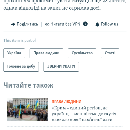
проханням прокоментувати ситуацію ще 23 лютого,
однак відповіді на запит не отримав досі.
Поділитись
Читати без VPN
Follow us
This item is part of
Україна
Права людини
Суспільство
Статті
Головне за добу
ЗВЕРНИ УВАГУ!
Читайте також
ПРАВА ЛЮДИНИ
«Крим – єдиний регіон, де
українці – меншість»: дискусія
навколо нової пам'ятної дати