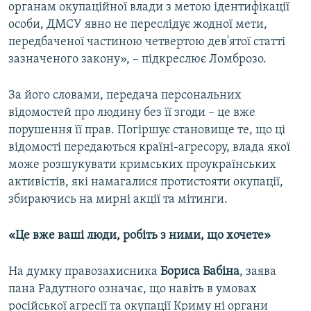
органам окупаційної влади з метою ідентифікації
особи, ДМСУ явно не переслідує жодної мети,
передбаченої частиною четвертою дев'ятої статті
зазначеного закону», – підкреслює Ломброзо.
За його словами, передача персональних
відомостей про людину без її згоди – це вже
порушення її прав. Погіршує становище те, що ці
відомості передаються країні-агресору, влада якої
може розшукувати кримських проукраїнських
активістів, які намагалися протистояти окупації,
збираючись на мирні акції та мітинги.
«Це вже ваші люди, робіть з ними, що хочете»
На думку правозахисника
Бориса Бабіна
, заява
пана Радутного означає, що навіть в умовах
російської агресії та окупації Криму ні органи