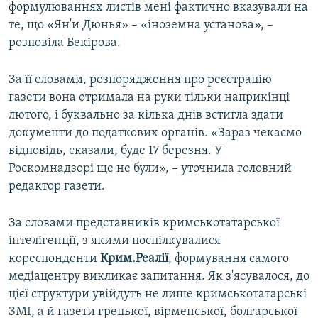
формулюваннях листів мені фактично вказували на
те, що «Ян'и Дюнья» – «іноземна установа», –
розповіла Бекірова.
За її словами, розпорядження про реєстрацію
газети вона отримала на руки тільки наприкінці
лютого, і буквально за кілька днів встигла здати
документи до податкових органів. «Зараз чекаємо
відповідь, сказали, буде 17 березня. У
Роскомнадзорі ще не були», – уточнила головний
редактор газети.
За словами представників кримськотатарської
інтелігенції, з якими поспілкувалися
кореспонденти
Крим.Реалії
, формування самого
медіацентру викликає запитання. Як з'ясувалося, до
цієї структури увійдуть не лише кримськотатарські
ЗМІ, а й газети грецької, вірменської, болгарської