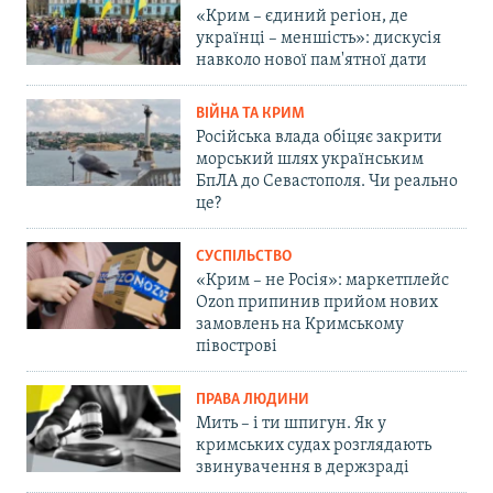
«Крим – єдиний регіон, де
українці – меншість»: дискусія
навколо нової пам'ятної дати
ВІЙНА ТА КРИМ
Російська влада обіцяє закрити
морський шлях українським
БпЛА до Севастополя. Чи реально
це?
СУСПІЛЬСТВО
«Крим – не Росія»: маркетплейс
Ozon припинив прийом нових
замовлень на Кримському
півострові
ПРАВА ЛЮДИНИ
Мить – і ти шпигун. Як у
кримських судах розглядають
звинувачення в держзраді