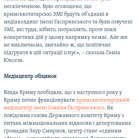
нескінченною. Було оголошено, що
кримськотатарські ЗМІ будуть об'єднані в
медіахолдинг імені Гаспринського та були озвучені
ЗМІ, які туди, нібито, потраплять, проте поки
конкретних дій у цьому напрямку немає. Але ми
не виключаємо, звичайно ж, що політичне
підгрунтя в цій ситуації існує», – сказала Гаяна
Юксель.
Медіацентр обіцянок
Влада Криму пообіцяла, що з наступного року у
Криму почне функціонувати
кримськотатарський
медіацентр імені Ісмаїла Гаспринського
. Як
повідомив голова Державного комітету Криму з
питань міжнаціональних відносин і депортованих
громадян Заур Смирнов, центр стане «єдиним