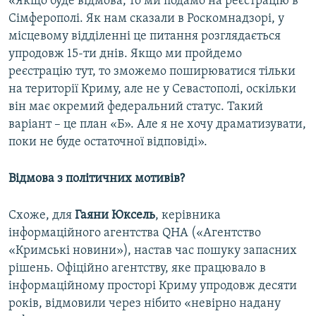
«Якщо буде відмова, то ми подамо на реєстрацію в
Сімферополі. Як нам сказали в Роскомнадзорі, у
місцевому відділенні це питання розглядається
упродовж 15-ти днів. Якщо ми пройдемо
реєстрацію тут, то зможемо поширюватися тільки
на території Криму, але не у Севастополі, оскільки
він має окремий федеральний статус. Такий
варіант – це план «Б». Але я не хочу драматизувати,
поки не буде остаточної відповіді».
Відмова з політичних мотивів?
Схоже, для
Гаяни Юксель
, керівника
інформаційного агентства QHA («Агентство
«Кримські новини»), настав час пошуку запасних
рішень. Офіційно агентству, яке працювало в
інформаційному просторі Криму упродовж десяти
років, відмовили через нібито «невірно надану