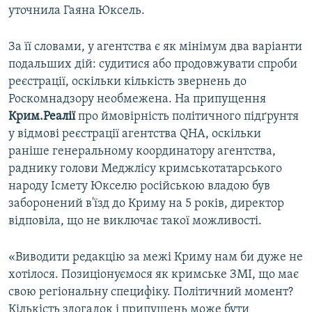
уточнила Гаяна Юксель.
За її словами, у агентства є як мінімум два варіанти
подальших дій: судитися або продовжувати спроби
реєстрації, оскільки кількість звернень до
Роскомнадзору необмежена. На припущення
Крим.Реалії
про ймовірність політичного підґрунтя
у відмові реєстрації агентства QHA, оскільки
раніше генеральному координатору агентства,
раднику голови Меджлісу кримськотатарського
народу Ісмету Юкселю російською владою був
заборонений в'їзд до Криму на 5 років, директор
відповіла, що не виключає такої можливості.
«Виводити редакцію за межі Криму нам би дуже не
хотілося. Позиціонуємося як кримське ЗМІ, що має
свою регіональну специфіку. Політичний момент?
Кількість здогадок і припущень може бути