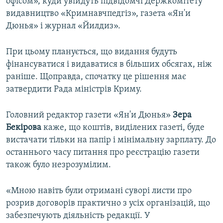
офісом», куди увійдуть підвідомчі Держкомітету
видавництво «Кримнавчпедгіз», газета «Ян'и
Дюнья» і журнал «Йилдиз».
При цьому планується, що видання будуть
фінансуватися і видаватися в більших обсягах, ніж
раніше. Щоправда, спочатку це рішення має
затвердити Рада міністрів Криму.
Головний редактор газети «Ян'и Дюнья»
Зера
Бекірова
каже, що коштів, виділених газеті, буде
вистачати тільки на папір і мінімальну зарплату. До
останнього часу питання про реєстрацію газети
також було незрозумілим.
«Мною навіть були отримані суворі листи про
розрив договорів практично з усіх організацій, що
забезпечують діяльність редакції. У