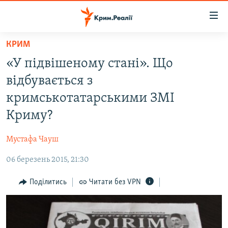
Доступність
посилання
Перейти
КРИМ
до
НОВИНИ
«У підвішеному стані». Що
основного
ВОДА.КРИМ
матеріалу
відбувається з
ВІДЕО ТА ФОТО
Перейти
кримськотатарськими ЗМІ
до
ПОЛІТИКА
Криму?
основної
БЛОГИ
навігації
Мустафа Чауш
Перейти
ПОГЛЯД
до
06 березень 2015, 21:30
ІНТЕРВ'Ю
пошуку
ВСЕ ЗА ДЕНЬ
Поділитись
Читати без VPN
СПЕЦПРОЕКТИ
ЯК ОБІЙТИ БЛОКУВАННЯ
ДЕПОРТАЦІЯ