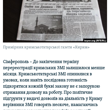
ВІДЕОУРОКИ «ELIFBE»
Русский
СВІДЧЕННЯ ОКУПАЦІЇ
Qırımtatar
УКРАЇНСЬКА ПРОБЛЕМА КРИМУ
ДОЛУЧАЙСЯ!
ІНФОГРАФІКА
Примірник кримськотатарської газети «Кирим»
Усі сайти RFE/RL
Сімферополь – До закінчення терміну
перереєстрації кримських ЗМІ залишилося менше
місяця. Кримськотатарські ЗМІ опинилися в
умовах, коли навіть послідовна готовність
підкорятися кожній букві закону не є запорукою
отримання дозволу на роботу. Про політичне
підґрунтя у видачі дозволів на діяльність у Криму
керівники ЗМІ говорять неохоче, намагаючись