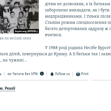
дітям не дозволяли, а їх батькам
заборонено викладати, як і бути
медпрацівниками. І тільки після
Сталіна режим спецпоселення по
багато депортованих оддразу ж 
вчитися.
ва на весіллі сина
У 1988 році родина Несібе Бурсеї
тьох дітей, повернулася до Криму. А її батьки так і за
 на чужині...
ь
Читати без VPN
Follow us
Print
. Реалії