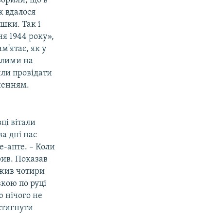
ворили, що в
ж вдалося
шки. Так і
ня 1944 року»,
м'ятає, як у
рлими на
или провідати
рненням.
ці вітали
ва дні нас
е-апте. – Коли
рив. Показав
ужив чотири
вкою по руці
ю нічого не
стигнути