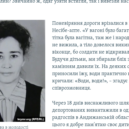
илин? Звичайно ж, одяг узяти встигли, так і вивезли нас
Поневіряння дороги врізалися в 
Несібе-апте. «У вагоні було бага
тітка була вагітна, там же і нар
не вижила, а тіло довелося вики
віконце, бо солдати не відкрива
Будучи дітьми, ми збирали бліх з
камінням давили їх. На деяких 
приносили їжу, води практично 
кричали: «Води, води!», – згаду
співрозмовниця.
Через 18 днів виснажливого шля
депортованих вивантажили в од
радгоспів в Андижанській област
цього я добре пам'ятаю своє дити
ва в молодості