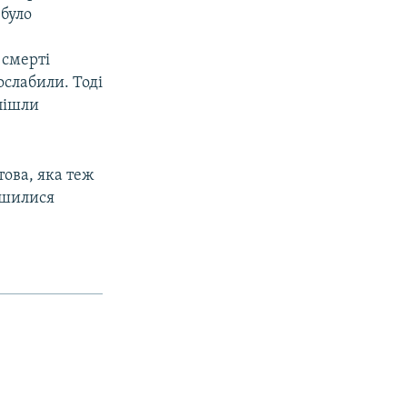
 було
 смерті
слабили. Тоді
пішли
това, яка теж
лишилися