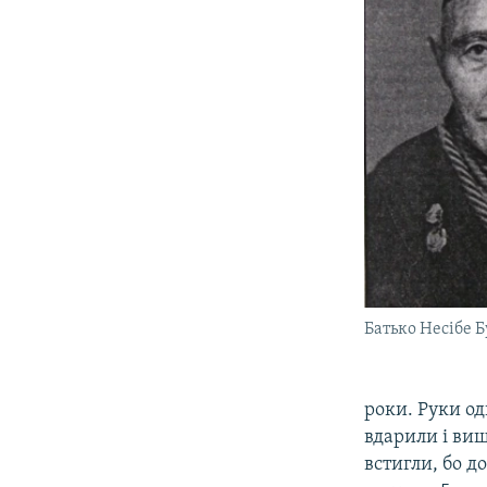
Батько Несібе Б
роки. Руки од
вдарили і виш
встигли, бо д