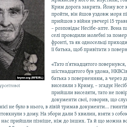
Армянську його не впустили, го
Крим дорога закрита. Йому все 
пройти, він йшов уздовж моря пі
прийшов з війни увечері 15 трав
– розповідає Несібе-апте. Вона па
селі проводили молебні за поме
фронті, та як односельці приход
її батька, щоб привітати з пове
«Тато п'ятнадцятого повернувся,
шістнадцятого був удома, НКВСів
батька з поверненням, а через д
виселили з Криму, – згадує Несіб
урсеїтової
прийшли виселяти, тато не пові
документи свої, говорив, що сл
нієї не було в нього, в лівій тримав документи... гвинті
товхнули з дому. На збори дали 5 хвилин, взяти з собо
о нас прийшли пізніше, ніж до інших. Та й що можна в