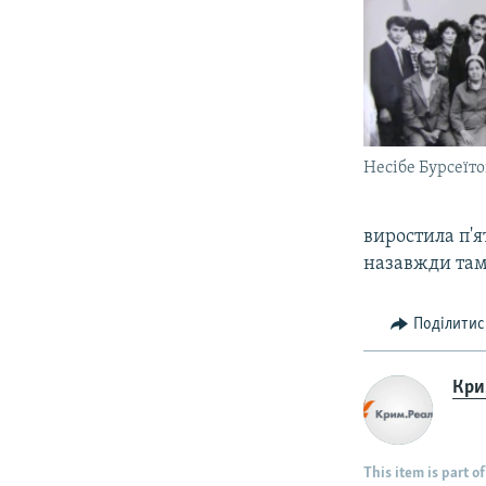
Несібе Бурсеїто
виростила п'я
назавжди там,
Поділитис
Крим
This item is part of