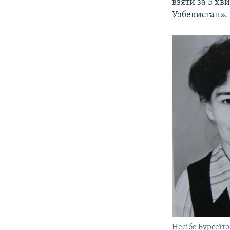
взяти за 5 хв
Узбекистан».
Несібе Бурсеїто