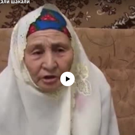
їдали шакали
No media source currently available