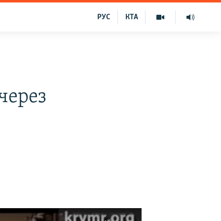
РУС
КТА
 через