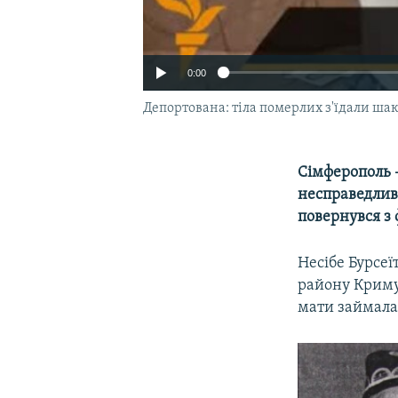
0:00
Депортована: тіла померлих з'їдали ша
Сімферополь –
несправедливі
повернувся з 
Несібе Бурсеї
району Криму.
мати займалас