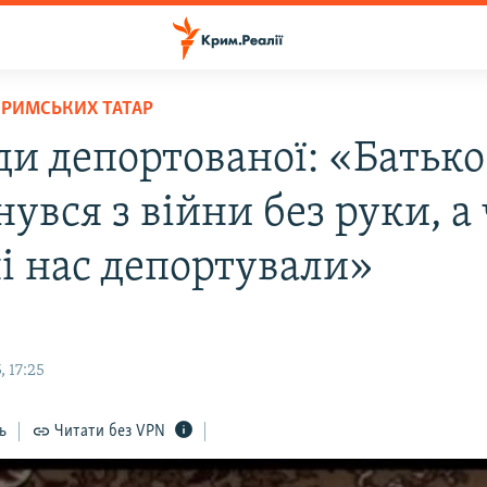
КРИМСЬКИХ ТАТАР
ди депортованої: «Батько
увся з війни без руки, а
ні нас депортували»
, 17:25
ь
Читати без VPN