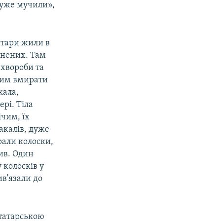
дуже мучили»,
атари жили в
язнених. Там
з хвороби та
дним вмирати
кала,
рі. Тіла
ічим, їх
акалів, дуже
рали колоски,
ив. Один
 колосків у
в'язали до
отатарською