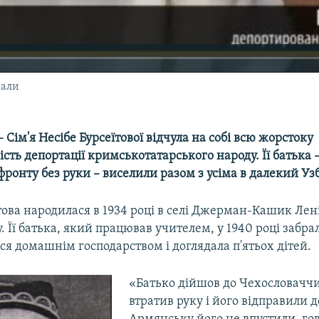
кали
 Сім'я Несібе Бурсеїтової відчула на собі всю жорстоку
сть депортації кримськотатарського народу. Її батька
фронту без руки – виселили разом з усіма в далекий Уз
това народилася в 1934 році в селі Джерман-Кашик Лен
 Її батька, який працював учителем, у 1940 році забрал
я домашнім господарством і доглядала п'ятьох дітей.
«Батько дійшов до Чехословачч
втратив руку і його відправили д