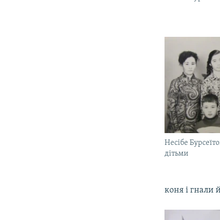
Несібе Бурсеїто
дітьми
коня і гнали 