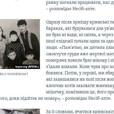
ранку погнали працювати, нас 
– розповідає Несіб-апте.
Одразу після приїзду кримські т
бараках, які будувалися для ув'
не було ні води, ні світла, а чере
інші епідемії почали один за о
люди. «Пам'ятаю, як дитина пла
смокчучи груди вже мертвої мате
померлих ховати було нікому і н
з'їдали шакали. Коли чули про ш
боялися. Потім, у серпні, ми зби
ва з чоловіком і
які залишилися на полі після жн
хлопчик хотів заховати жменьку
мішечку, помітивши це, його при
його, доки підліток не помер», – розповідає Несіб-апте.
За її словами, вчитися кримськ