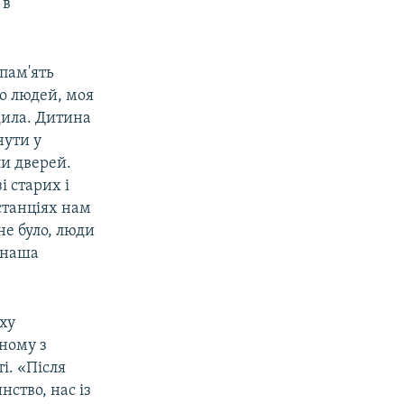
 в
пам'ять
то людей, моя
одила. Дитина
нути у
ли дверей.
і старих і
станціях нам
не було, люди
є наша
ху
ному з
і. «Після
нство, нас із