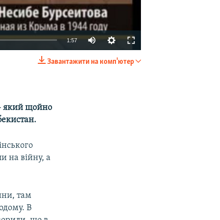
1:57
Завантажити на комп'ютер
EMBED
SHARE
 – який щойно
бекистан.
інського
и на війну, а
ини, там
одому. В