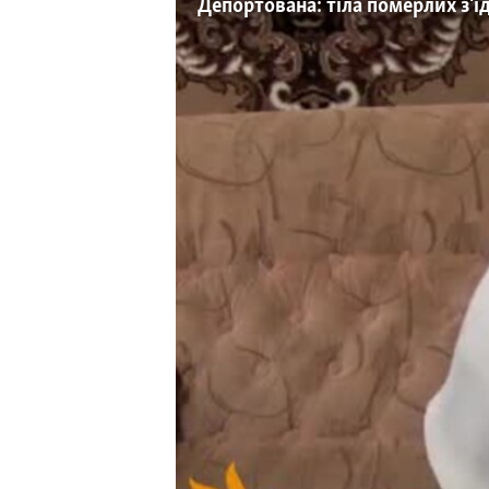
ВІДЕОУРОКИ «ELIFBE»
Депортована: тіла померлих з'
СВІДЧЕННЯ ОКУПАЦІЇ
УКРАЇНСЬКА ПРОБЛЕМА КРИМУ
ІНФОГРАФІКА