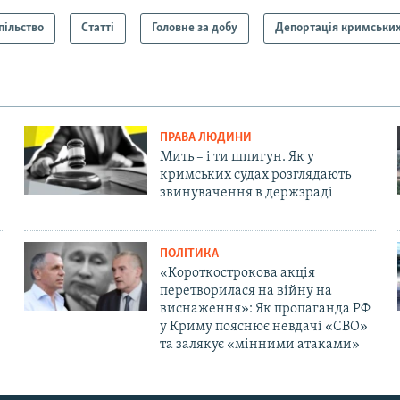
пільство
Статті
Головне за добу
Депортація кримських
ПРАВА ЛЮДИНИ
Мить – і ти шпигун. Як у
кримських судах розглядають
звинувачення в держзраді
ПОЛІТИКА
«Короткострокова акція
перетворилася на війну на
виснаження»: Як пропаганда РФ
у Криму пояснює невдачі «СВО»
та залякує «мінними атаками»