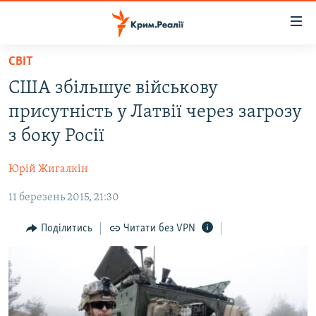
Доступність
посилання
Перейти
СВІТ
до
НОВИНИ
США збільшує військову
основного
ВОДА.КРИМ
матеріалу
присутність у Латвії через загрозу
ВІДЕО ТА ФОТО
Перейти
з боку Росії
до
ПОЛІТИКА
основної
Юрій Жигалкін
БЛОГИ
навігації
Перейти
11 березень 2015, 21:30
ПОГЛЯД
до
ІНТЕРВ'Ю
Поділитись
Читати без VPN
пошуку
ВСЕ ЗА ДЕНЬ
СПЕЦПРОЕКТИ
ЯК ОБІЙТИ БЛОКУВАННЯ
ДЕПОРТАЦІЯ