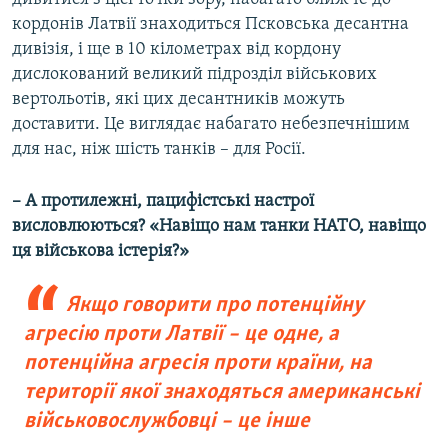
кордонів Латвії знаходиться Псковська десантна
дивізія, і ще в 10 кілометрах від кордону
дислокований великий підрозділ військових
вертольотів, які цих десантників можуть
доставити. Це виглядає набагато небезпечнішим
для нас, ніж шість танків – для Росії.
– А протилежні, пацифістські настрої
висловлюються? «Навіщо нам танки НАТО, навіщо
ця військова істерія?»
Якщо говорити про потенційну
агресію проти Латвії – це одне, а
потенційна агресія проти країни, на
території якої знаходяться американські
військовослужбовці – це інше