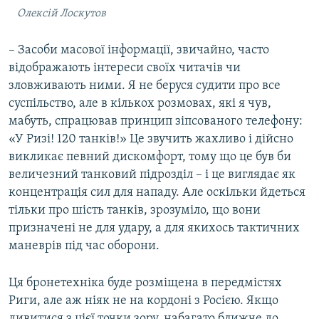
Олексій Лоскутов
– Засоби масової інформації, звичайно, часто
відображають інтереси своїх читачів чи
зловживають ними. Я не беруся судити про все
суспільство, але в кількох розмовах, які я чув,
мабуть, спрацював принцип зіпсованого телефону:
«У Ризі! 120 танків!» Це звучить жахливо і дійсно
викликає певний дискомфорт, тому що це був би
величезний танковий підрозділ – і це виглядає як
концентрація сил для нападу. Але оскільки йдеться
тільки про шість танків, зрозуміло, що вони
призначені не для удару, а для якихось тактичних
маневрів під час оборони.
Ця бронетехніка буде розміщена в передмістях
Риги, але аж ніяк не на кордоні з Росією. Якщо
дивитися з цієї точки зору, набагато ближче до