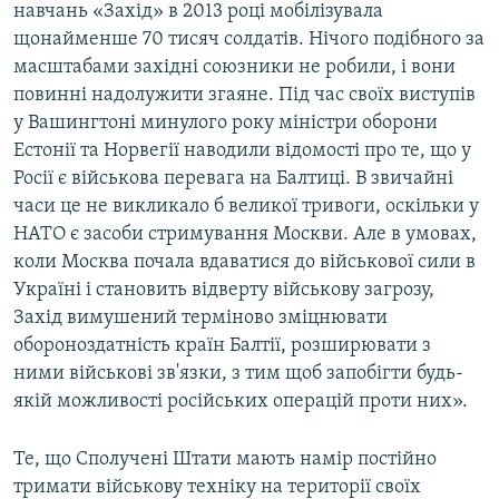
навчань «Захід» в 2013 році мобілізувала
щонайменше 70 тисяч солдатів. Нічого подібного за
масштабами західні союзники не робили, і вони
повинні надолужити згаяне. Під час своїх виступів
у Вашингтоні минулого року міністри оборони
Естонії та Норвегії наводили відомості про те, що у
Росії є військова перевага на Балтиці. В звичайні
часи це не викликало б великої тривоги, оскільки у
НАТО є засоби стримування Москви. Але в умовах,
коли Москва почала вдаватися до військової сили в
Україні і становить відверту військову загрозу,
Захід вимушений терміново зміцнювати
обороноздатність країн Балтії, розширювати з
ними військові зв'язки, з тим щоб запобігти будь-
якій можливості російських операцій проти них».
Те, що Сполучені Штати мають намір постійно
тримати військову техніку на території своїх