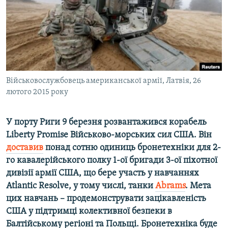
ВІДЕОУРОКИ «ELIFBE»
Русский
СВІДЧЕННЯ ОКУПАЦІЇ
Qırımtatar
УКРАЇНСЬКА ПРОБЛЕМА КРИМУ
ДОЛУЧАЙСЯ!
ІНФОГРАФІКА
Військовослужбовець американської армії, Латвія, 26
лютого 2015 року
Усі сайти RFE/RL
У порту Риги 9 березня розвантажився корабель
Liberty Promise Військово-морських сил США. Він
доставив
понад сотню одиниць бронетехніки для 2-
го кавалерійського полку 1-ої бригади 3-ої піхотної
дивізії армії США, що бере участь у навчаннях
Atlantic Resolve, у тому числі, танки
Abrams
. Мета
цих навчань – продемонструвати зацікавленість
США у підтримці колективної безпеки в
Балтійському регіоні та Польщі. Бронетехніка буде