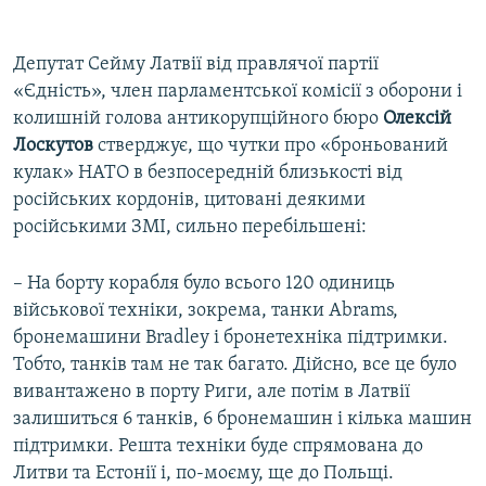
Депутат Сейму Латвії від правлячої партії
«Єдність», член парламентської комісії з оборони і
колишній голова антикорупційного бюро
Олексій
Лоскутов
стверджує, що чутки про «броньований
кулак» НАТО в безпосередній близькості від
російських кордонів, цитовані деякими
російськими ЗМІ, сильно перебільшені:
– На борту корабля було всього 120 одиниць
військової техніки, зокрема, танки Abrams,
бронемашини Bradley і бронетехніка підтримки.
Тобто, танків там не так багато. Дійсно, все це було
вивантажено в порту Риги, але потім в Латвії
залишиться 6 танків, 6 бронемашин і кілька машин
підтримки. Решта техніки буде спрямована до
Литви та Естонії і, по-моєму, ще до Польщі.