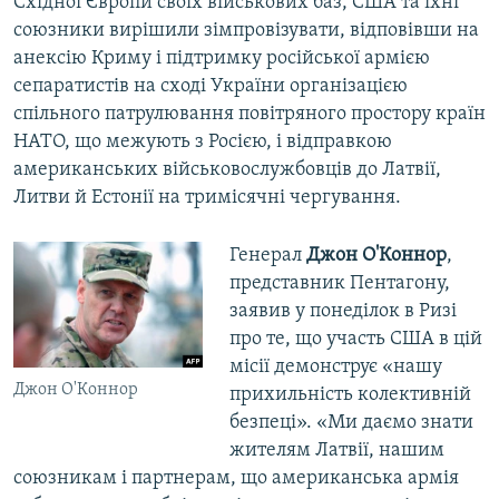
Східної Європи своїх військових баз, США та їхні
союзники вирішили зімпровізувати, відповівши на
анексію Криму і підтримку російської армією
сепаратистів на сході України організацією
спільного патрулювання повітряного простору країн
НАТО, що межують з Росією, і відправкою
американських військовослужбовців до Латвії,
Литви й Естонії на тримісячні чергування.
Генерал
Джон О'Коннор
,
представник Пентагону,
заявив у понеділок в Ризі
про те, що участь США в цій
місії демонструє «нашу
Джон О'Коннор
прихильність колективній
безпеці». «Ми даємо знати
жителям Латвії, нашим
союзникам і партнерам, що американська армія