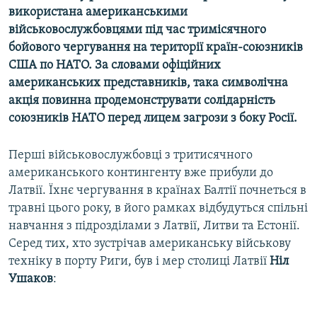
використана американськими
військовослужбовцями під час тримісячного
бойового чергування на території країн-союзників
США по НАТО. За словами офіційних
американських представників, така символічна
акція повинна продемонструвати солідарність
союзників НАТО перед лицем загрози з боку Росії.
Перші військовослужбовці з тритисячного
американського контингенту вже прибули до
Латвії. Їхнє чергування в країнах Балтії почнеться в
травні цього року, в його рамках відбудуться спільні
навчання з підрозділами з Латвії, Литви та Естонії.
Серед тих, хто зустрічав американську військову
техніку в порту Риги, був і мер столиці Латвії
Ніл
Ушаков
: