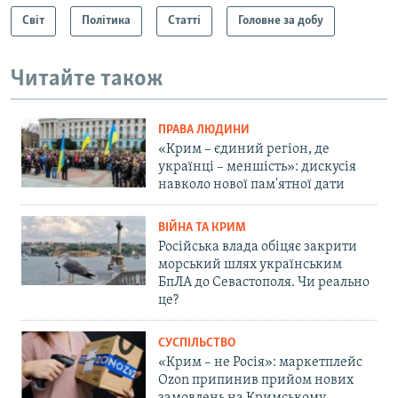
Світ
Політика
Статті
Головне за добу
Читайте також
ПРАВА ЛЮДИНИ
«Крим – єдиний регіон, де
українці – меншість»: дискусія
навколо нової пам'ятної дати
ВІЙНА ТА КРИМ
Російська влада обіцяє закрити
морський шлях українським
БпЛА до Севастополя. Чи реально
це?
СУСПІЛЬСТВО
«Крим – не Росія»: маркетплейс
Ozon припинив прийом нових
замовлень на Кримському