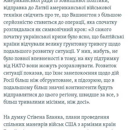
Американської ради із зовнішньої політики,
відправка до Латвії американської військової
техніки свідчить про те, що Вашингтон з більшою
серйозністю ставиться до операції, яка спочатку
розглядалася як символічний крок: «З самого
початку української кризи було ясно, що балтійські
країни відчували велику ґрунтовну тривогу щодо
подальшого розвитку ситуації. У них, мабуть, не
було повної впевненості в тому, на яку підтримку
від НАТО вони можуть розраховувати. Розвиток
ситуації показав, що їхнє занепокоєння щодо дій
Росії більш ніж обгрунтоване, я підозрюю, що в
подальшому більш значні контингенти будуть
відправлятися до цього регіону, швидше за все, з
більш тривалими місіями, ніж досі».
На думку Стівена Бланка, плани проведення
спільних маневрів військ США з арміями країн