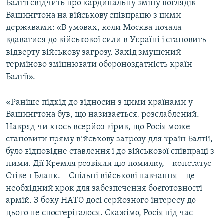
Балтії свідчить про кардинальну зміну поглядів
Вашингтона на військову співпрацю з цими
державами: «В умовах, коли Москва почала
вдаватися до військової сили в Україні і становить
відверту військову загрозу, Захід змушений
терміново зміцнювати обороноздатність країн
Балтії».
«Раніше підхід до відносин з цими країнами у
Вашингтона був, що називається, розслаблений.
Навряд чи хтось всерйоз вірив, що Росія може
становити пряму військову загрозу для країн Балтії,
було відповідне ставлення і до військової співпраці з
ними. Дії Кремля розвіяли цю помилку, – констатує
Стівен Бланк. – Спільні військові навчання – це
необхідний крок для забезпечення боєготовності
армій. З боку НАТО досі серйозного інтересу до
цього не спостерігалося. Скажімо, Росія під час