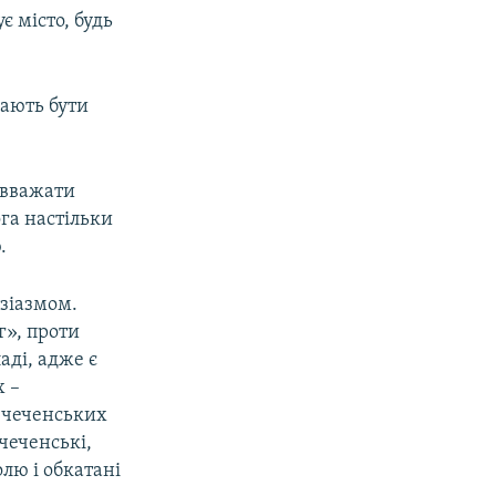
є місто, будь
мають бути
 вважати
ога настільки
.
узіазмом.
г», проти
аді, адже є
х –
я чеченських
чеченські,
олю і обкатані