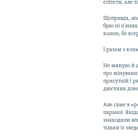
епітети, але 
Щоправда, міс
було ні п'яни
колою, бо все
І разом з кон
Не минуло й 
про мінуванн
присутній і р
двієчник дзв
Але саме в «
параної. Якщ
знаходили мін
тільки із зве