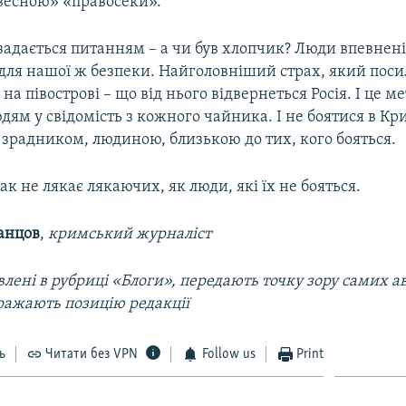
есною» «правосеки».
задається питанням – а чи був хлопчик? Люди впевнені
 для нашої ж безпеки. Найголовніший страх, який пос
 на півострові – що від нього відвернеться Росія. І це 
дям у свідомість з кожного чайника. І не боятися в Кр
 зрадником, людиною, близькою до тих, кого бояться.
ак не лякає лякаючих, як люди, які їх не бояться.
анцов
,
кримський журналіст
лені в рубриці «Блоги», передають точку зору самих авт
ражають позицію редакції
ь
Читати без VPN
Follow us
Print