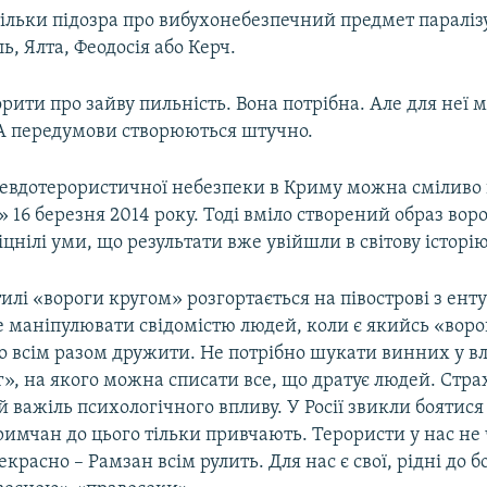
тільки підозра про вибухонебезпечний предмет паралізу
ь, Ялта, Феодосія або Керч.
орити про зайву пильність. Вона потрібна. Але для неї 
А передумови створюються штучно.
евдотерористичної небезпеки в Криму можна сміливо
16 березня 2014 року. Тоді вміло створений образ вор
цнілі уми, що результати вже увійшли в світову історію
стилі «вороги кругом» розгортається на півострові з ент
 маніпулювати свідомістю людей, коли є якийсь «воро
о всім разом дружити. Не потрібно шукати винних у вл
», на якого можна списати все, що дратує людей. Стра
важіль психологічного впливу. У Росії звикли боятис
римчан до цього тільки привчають. Терористи у нас не 
екрасно – Рамзан всім рулить. Для нас є свої, рідні до б