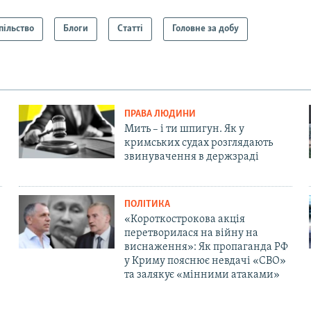
пільство
Блоги
Статті
Головне за добу
ПРАВА ЛЮДИНИ
Мить – і ти шпигун. Як у
кримських судах розглядають
звинувачення в держзраді
ПОЛІТИКА
«Короткострокова акція
перетворилася на війну на
виснаження»: Як пропаганда РФ
у Криму пояснює невдачі «СВО»
та залякує «мінними атаками»