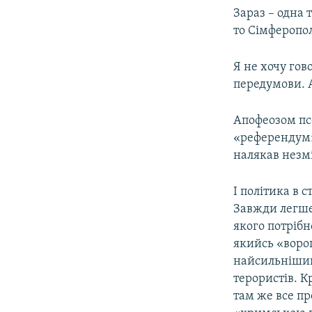
Зараз – одна 
то Сімферопол
Я не хочу гов
передумови. 
Апофеозом пс
«референдум» 
налякав незмі
І політика в 
Завжди легше
якого потрібн
якийсь «ворог
найсильніший 
терористів. К
там же все пр