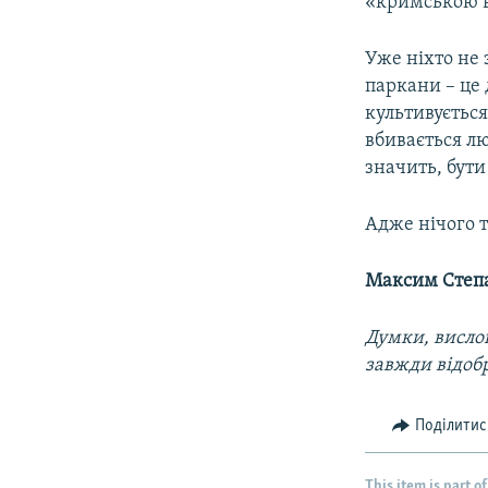
«кримською в
Уже ніхто не 
паркани – це
культивується
вбивається лю
значить, бути
Адже нічого т
Максим Степ
Думки, вислов
завжди відоб
Поділитис
This item is part of