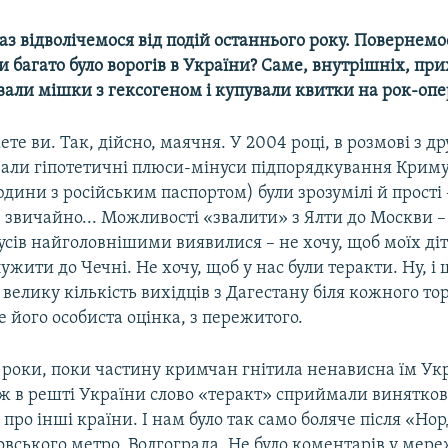
аз відволічемося від подій останнього року. Повернемо
Чи багато було ворогів в України? Саме, внутрішніх, при
вали мішки з гексогеном і купували квитки на рок-оп
те ви. Так, дійсно, маячня. У 2004 році, в розмові з др
али гіпотетичні плюси-мінуси підпорядкування Криму 
людини з російським паспортом) були зрозумілі й прості
ї, звичайно... Можливості «звалити» з Ялти до Москви –
нусів найголовнішими виявилися – не хочу, щоб моїх ді
ужити до Чечні. Не хочу, щоб у нас були теракти. Ну, і 
велику кількість вихідців з Дагестану біля кожного то
е його особиста оцінка, з пережитого.
3 роки, поки частину кримчан гнітила ненависна їм Укр
ож в решті України слово «теракт» сприймали винятков
 про інші країни. І нам було так само боляче після «Но
вського метро, Волгограда. Не було коментарів у мере