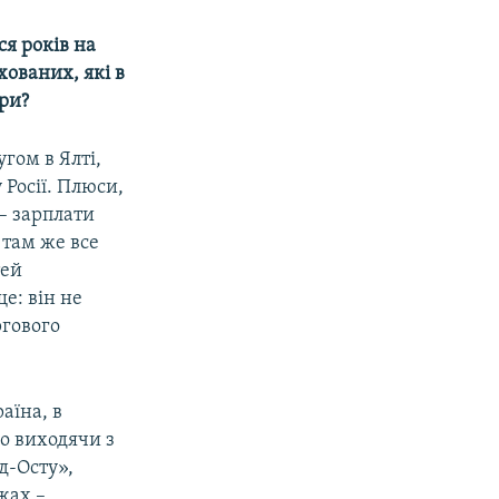
ся років на
хованих, які в
ери?
угом в Ялті,
Росії. Плюси,
 – зарплати
 там же все
тей
ще: він не
ргового
аїна, в
о виходячи з
рд-Осту»,
жах –