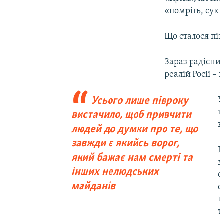
«помріть, сук
Що сталося пі
Зараз радісн
реалій Росії 
Усього лише півроку
вистачило, щоб привчити
людей до думки про те, що
завжди є якийсь ворог,
який бажає нам смерті та
інших нелюдських
майданів