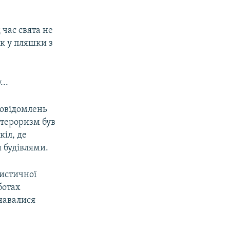
час свята не
як у пляшки з
..
повідомлень
 тероризм був
кіл, де
 будівлями.
ристичної
ботах
знавалися