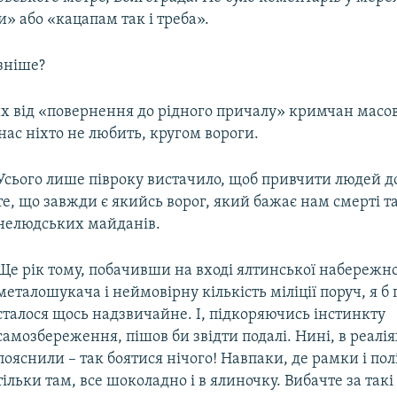
и» або «кацапам так і треба».
зніше?
их від «повернення до рідного причалу» кримчан масов
– нас ніхто не любить, кругом вороги.
Усього лише півроку вистачило, щоб привчити людей д
те, що завжди є якийсь ворог, який бажає нам смерті т
нелюдських майданів.
Ще рік тому, побачивши на вході ялтинської набережн
металошукача і неймовірну кількість міліції поруч, я б
сталося щось надзвичайне. І, підкоряючись інстинкту
самозбереження, пішов би звідти подалі. Нині, в реаліях
пояснили – так боятися нічого! Навпаки, де рамки і поліц
тільки там, все шоколадно і в ялиночку. Вибачте за такі