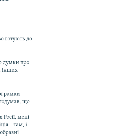
о готують до
о думки про
а інших
ої рамки
 подумав, що
 Росії, мені
ія – там, і
 образні