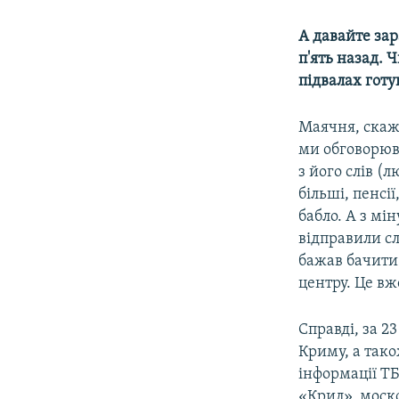
А давайте зар
п'ять назад. 
підвалах готу
Маячня, скаже
ми обговорюв
з його слів (
більші, пенсі
бабло. А з мі
відправили сл
бажав бачити 
центру. Це вж
Справді, за 2
Криму, а так
інформації ТБ
«Крил», моско