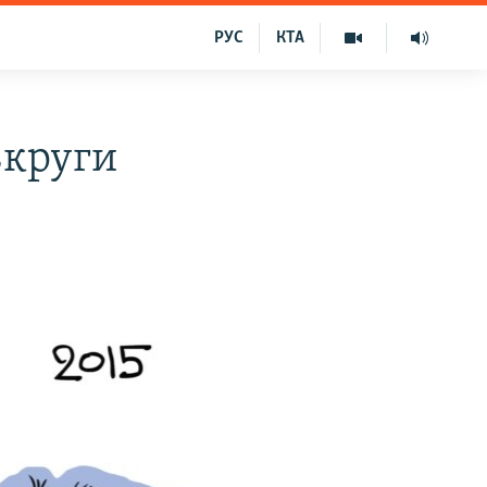
РУС
КТА
вкруги