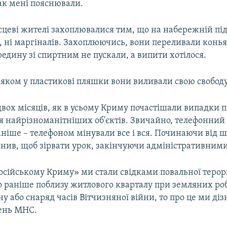
так мені пояснювали.
цеві жителі захоплювалися тим, що на набережній під 
х, ні маргіналів. Захоплюючись, вони переливали конь
редину зі спиртним не пускали, а випити хотілося.
ьяком у пластикові пляшки вони виливали свою свободу.
двох місяців, як в усьому Криму почастішали випадки 
я найрізноманітніших об'єктів. Звичайно, телефонний
аніше – телефоном мінували все і вся. Починаючи від ш
онив, щоб зірвати урок, закінчуючи адміністративними
російському Криму» ми стали свідками повальної теро
о раніше поблизу житлового кварталу при земляних ро
у або снаряд часів Вітчизняної війни, то про це ми ді
день МНС.