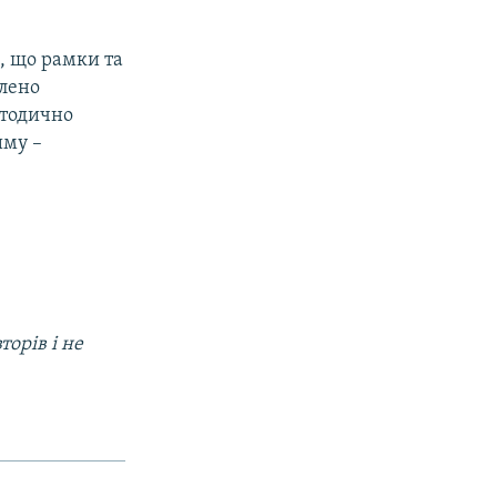
, що рамки та
илено
методично
иму –
орів і не