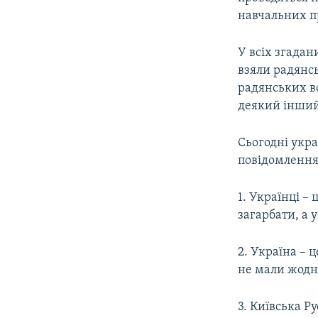
навчальних пр
У всіх згадан
взяли радянсь
радянських во
деякий інший
Сьогодні укра
повідомлення
1. Українці –
загарбати, а 
2. Україна – 
не мали жодн
3. Київська Ру