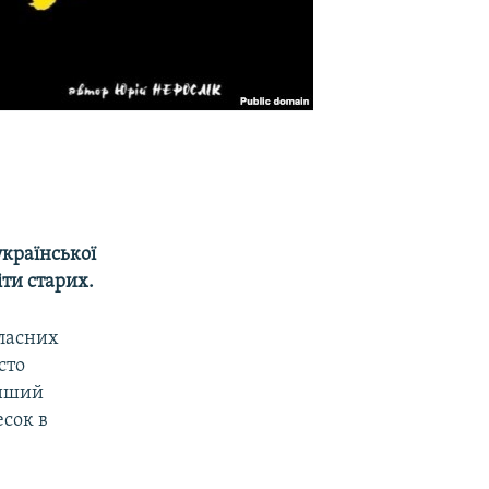
української
іти старих.
власних
сто
інший
есок в