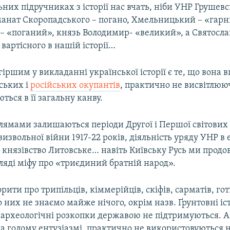
ьних підручниках з історії нас вчать, ніби УНР Грушевс
ьманат Скоропадського – погано, Хмельницький – «гар
– «поганий», князь Володимир- «великий», а Святослав
 вартісного в нашій історії…
гіршим у викладанні української історії є те, що вона 
ських і
російських окупантів
, практично не висвітлюю
ться в її загальну канву.
лямами залишаються періоди Другої і Першої світових 
извольної війни 1917-22 років, діяльність уряду УНР в е
 князівство Литовське… навіть Київську Русь ми прод
ляді міфу про «триєдиний братній народ».
ити про трипільців, кіммерійців, скіфів, сарматів, готі
 них не знаємо майже нічого, окрім назв. Ґрунтовні іс
археологічні розкопки державою не підтримуються. А 
а голому ентузіазмі, практично не використовуються н