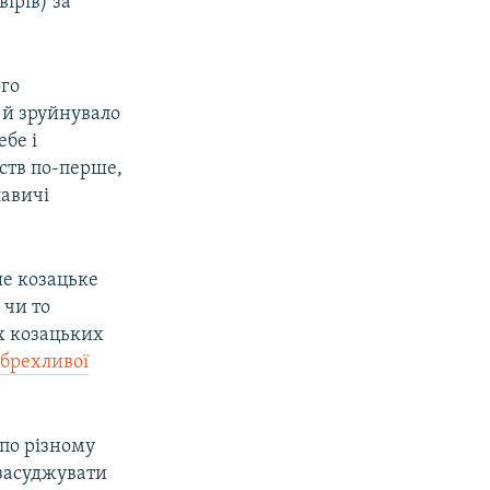
ірів) за
ого
 й зруйнувало
бе і
вств по-перше,
лавичі
ше козацьке
 чи то
х козацьких
и
брехливої
 по різному
 засуджувати