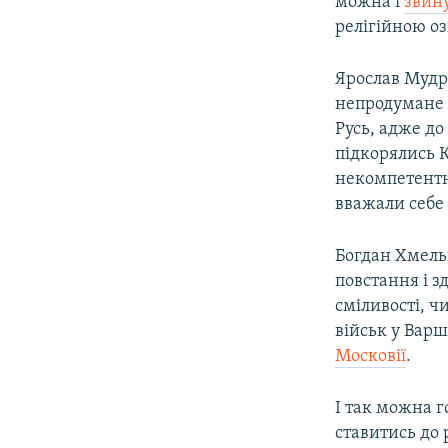
можна і
звину
релігійною о
Ярослав Мудри
непродумане 
Русь, адже д
підкорялись К
некомпетентни
вважали себе
Богдан Хмельн
повстання і з
сміливості, 
військ у Варш
Московії
.
І так можна г
ставитись до