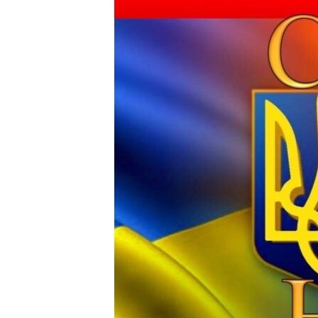
ВІДЕОУРОКИ «ELIFBE»
СВІДЧЕННЯ ОКУПАЦІЇ
УКРАЇНСЬКА ПРОБЛЕМА КРИМУ
ІНФОГРАФІКА