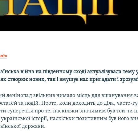
яд»
аїнська війна на південному сході актуалізувала тему 
 як створює нових, так і змушує нас пригадати і зрозум
ий ленінопад звільнив чимало місць для вшанування 
статей та подій. Проте, коли доходить до діла, часто-гу
ути суперечки про те, наскільки значимим був той чи 
української історії, наскільки позитивним був його вн
раїнської держави.