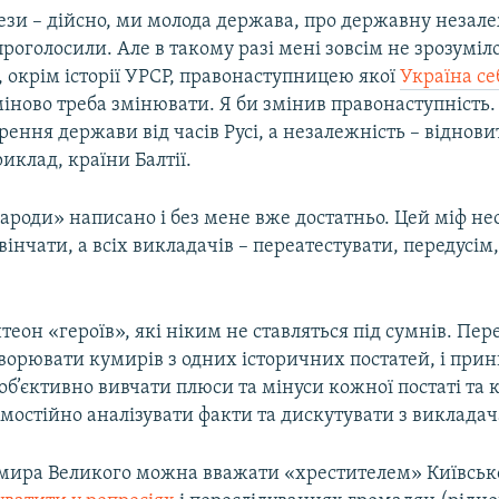
ези – дійсно, ми молода держава, про державну незал
проголосили. Але в такому разі мені зовсім не зрозуміл
 окрім історії УРСР, правонаступницею якої
Україна се
міново треба змінювати. Я би змінив правонаступність
орення держави від часів Русі, а незалежність – віднови
иклад, країни Балтії.
ароди» написано і без мене вже достатньо. Цей міф не
вінчати, а всіх викладачів – переатестувати, передусім,
теон «героїв», які ніким не ставляться під сумнів. Пе
творювати кумирів з одних історичних постатей, і при
об’єктивно вивчати плюси та мінуси кожної постаті та к
мостійно аналізувати факти та дискутувати з виклада
мира Великого можна вважати «хрестителем» Київської