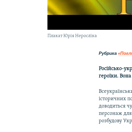
Плакат Юрія Неросліка
Рубрика
«Погл
Російсько-укр
героїки. Вона
Всеукраїнськ
історичних по
доводиться ч
персонаж для 
розбудову Ук