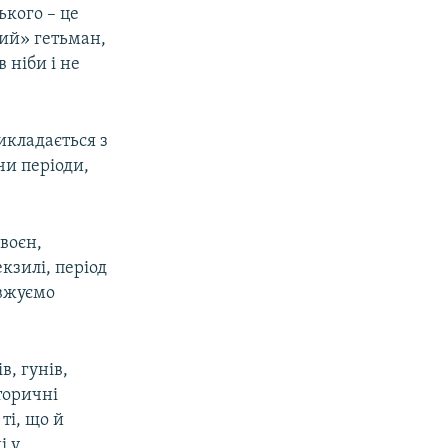
ького – це
ний» гетьман,
 ніби і не
викладається з
чи періоди,
воєн,
кзилі, період
овжуємо
в, гунів,
торичні
ті, що й
і у