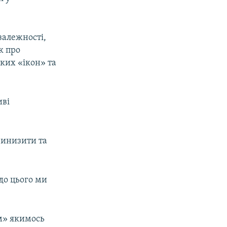
залежності,
к про
ких «ікон» та
иві
ринизити та
 до цього ми
м» якимось