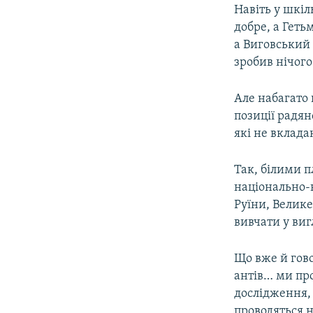
Навіть у шкіл
добре, а Гет
а Виговський 
зробив нічого
Але набагато 
позиції радян
які не вкладаю
Так, білими п
національно-в
Руїни, Велике
вивчати у виг
Що вже й говор
антів… ми про
дослідження, 
проводяться н