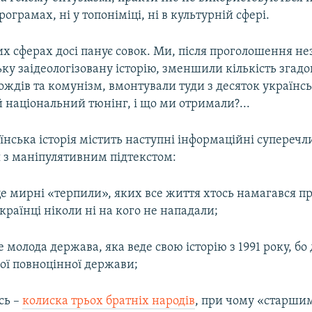
ограмах, ні у топоніміці, ні в культурній сфері.
их сферах досі панує совок. Ми, після проголошення не
ку заідеологізовану історію, зменшили кількість згадо
ждів та комунізм, вмонтували туди з десяток українсь
 національний тюнінг, і що ми отримали?...
їнська історія містить наступні інформаційні суперечл
 з маніпулятивним підтекстом:
 це мирні «терпили», яких все життя хтось намагався п
українці ніколи ні на кого не нападали;
це молода держава, яка веде свою історію з 1991 року, бо
ої повноцінної держави;
сь –
колиска трьох братніх народів
, при чому «старши