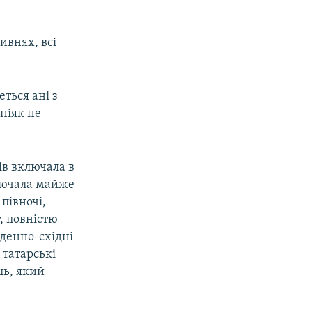
ивнях, всі
еться ані з
 ніяк не
ів включала в
ючала майже
 півночі,
, повністю
вденно-східні
 татарські
ць, який