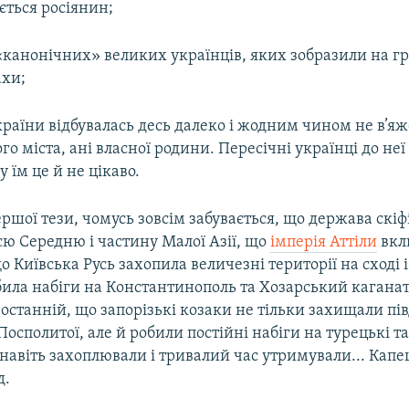
ється росіянин;
канонічних» великих українців, яких зобразили на гр
ахи;
я країни відбувалась десь далеко і жодним чином не в’яж
го міста, ані власної родини. Пересічні українці до неї
 їм це й не цікаво.
ершої тези, чомусь зовсім забувається, що держава скіф
сю Середню і частину Малої Азії, що
імперія Аттіли
вкл
о Київська Русь захопила величезні території на сході і
била набіги на Константинополь та Хозарський каганат
станній, що запорізькі козаки не тільки захищали пі
Посполитої, але й робили постійні набіги на турецькі та
і навіть захоплювали і тривалий час утримували... Капе
д.