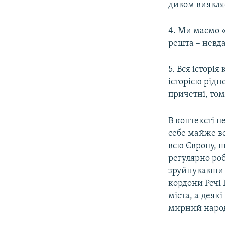
дивом виявля
4. Ми маємо «
решта – невд
5. Вся історі
історією рідно
причетні, тому
В контексті п
себе майже в
всю Європу, щ
регулярно ро
зруйнувавши о
кордони Речі 
міста, а деяк
мирний наро