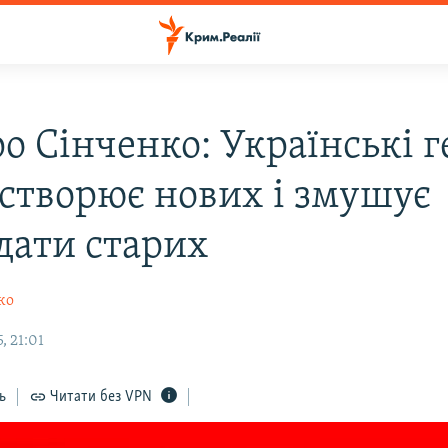
 Сінченко: Українські г
 створює нових і змушує
дати старих
ко
, 21:01
ь
Читати без VPN