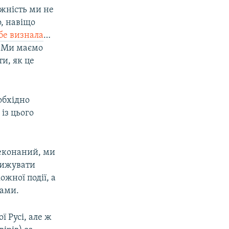
ежність ми не
о, навіщо
бе визнала
…
. Ми маємо
ти, як це
обхідно
 із цього
реконаний, ми
нижувати
ожної події, а
чами.
 Русі, але ж