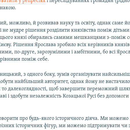
ватити у репресіях
і переслідуваннях громадян (ріднов
знакою.
й, можливо, й розвивав науку та освіту, однак саме й
і не мудре рішення розділити князівства поміж дітьми
о цього князі обирались самими мешканцями з-поміж се
иєву. Рішення Ярослава зробило всіх керівників князі
ми, по-друге, зарозумілими і амбітними, бо всі Ярос
 рівними поміж себе.
ицький, з одного боку, зумів організувати найсильні
добути найбільший авторитет, однак йому не вистачило
чи то далекоглядності, щоб завершити переможний шля
аві і здобути незалежність Козацької Русі без допомог
оворити про будь-якого історичного діяча. Ми можемо
 різних історичних фігур, ми можемо підтримувати чи