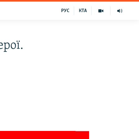
РУС
КТА
ерої.