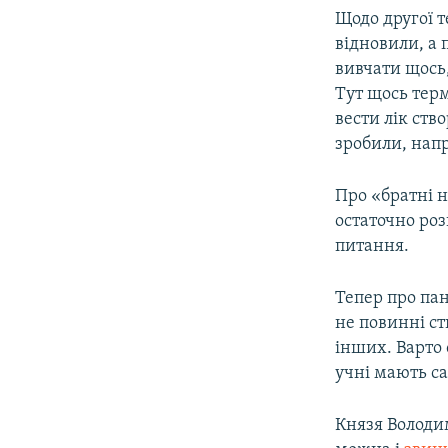
Щодо другої т
відновили, а 
вивчати щось,
Тут щось тер
вести лік ств
зробили, напр
Про «братні н
остаточно роз
питання.
Тепер про пан
не повинні с
інших. Варто 
учні мають са
Князя Володи