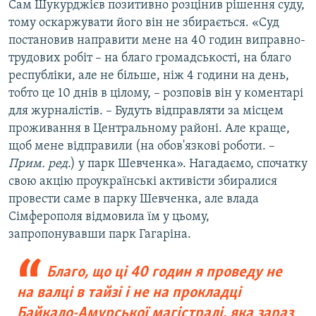
Сам Шукурджієв позитивно розцінив рішення суду,
тому оскаржувати його він не збирається. «Суд
постановив направити мене на 40 годин виправно-
трудових робіт – на благо громадськості, на благо
республіки, але не більше, ніж 4 години на день,
тобто це 10 днів в цілому, – розповів він у коментарі
для журналістів. – Будуть відправляти за місцем
проживання в Центральному районі. Але краще,
щоб мене відправили (на обов'язкові роботи. –
Прим. ред
.) у парк Шевченка». Нагадаємо, спочатку
свою акцію проукраїнські активісти збиралися
провести саме в парку Шевченка, але влада
Сімферополя відмовила їм у цьому,
запропонувавши парк Гагаріна.
Благо, що ці 40 годин я проведу не
на валці в тайзі і не на прокладці
Байкало-Амурської магістралі, яка зараз