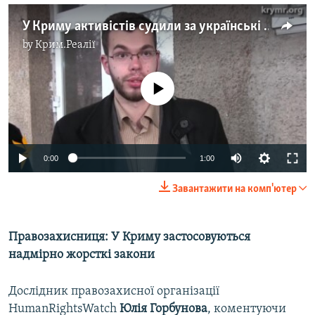
У Криму активістів судили за українські прапори на мітингу
by
Крим.Реалії
No media source currently available
0:00
1:00
Завантажити на комп'ютер
Правозахисниця: У Криму застосовуються
надмірно жорсткі закони
Дослідник правозахисної організації
HumanRightsWatch
Юлія Горбунова
, коментуючи