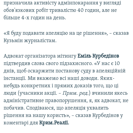
призначила активісту адмінпокарання у вигляді
обов'язкових робіт тривалістю 40 годин, але не
більше 4-х годин на день.
«Я буду подавати апеляцію на це рішення», – сказав
Кузьмін журналістам.
Адвокат організатора мітингу
Еміль Курбедінов
підтвердив слова свого підзахисного. «У нас є 10
днів, щоб оскаржити постанову суду в апеляційній
інстанції. Ми вкажемо всі наші доводи. Яких-
небудь конкретних і прямих доказів того, що ці
люди (учасники акції. –
Прим. ред.
) вчинили якесь
адміністративне правопорушення, я, як адвокат, не
побачив. Сподіваюся, що апеляція ухвалить
рішення на нашу користь», – сказав Курбедінов у
коментарі для
Крим.Реалії.