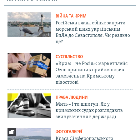
ВІЙНА ТА КРИМ
Російська влада обіцяє закрити
морський шлях українським
БпЛА до Севастополя. Чи реально
це?
СУСПІЛЬСТВО
«Крим – не Росія»: маркетплейс
Ozon припинив прийом нових
замовлень на Кримському
півострові
ПРАВА ЛЮДИНИ
Мить – і ти шпигун. Як у
кримських судах розглядають
звинувачення в держзраді
ФОТОГАЛЕРЕЇ
Краса Сімферопольського