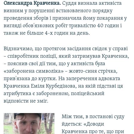
Олександра Кравченка.
Суддя визнала активіста
винним у порушенні встановленого порядку
проведення зборів і призначила йому покарання у
вигляді обов'язкових робіт тривалістю 40 годин і
також не більше 4-х годин на день.
Відзначимо, що протягом засідання свідок у справі
– співробітник поліції, який затримував Кравченка,
– пояснив свої дії тим, що у активіста була
«заборонена символіка» – жовто-синя стрічка,
прив'язана до куртки. На заперечення адвоката
Кравченка Еміля Курбедінова, на якій підставі ця
атрибутика є забороненою, поліцейський
відповісти не зміг.
Між тим, в постанові суду
йдеться: «Доводи
Кравченка про те, що при