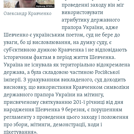
проведенні заходу він міг
використовувати
Олександр Кравченко
атрибутику державного
прапора України, адже
Шевченко є українським поетом, суд не бере до
уваги, бо ці висловлювання, на думку суду, є
суб'єктивною думкою Кравченка і не відповідають
історичним фактам в період життя Шевченка.
Україна не існувала як територіально відокремлена
держава, а була складовою частиною Російської
імперії. З урахуванням викладеного, суд доходить
висновку, що використання Кравченком символіки
державного прапора України на мітингу,
присвяченому святкуванню 201-ї річниці від дня
народження Шевченка 9 березня, є порушенням
регламенту з проведення цього заходу і положення
про збори, мітинги, демонстрації, ходи і
пікетування».