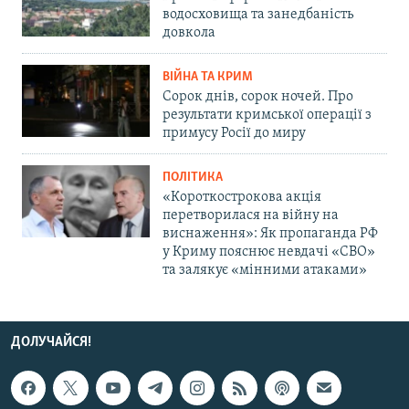
водосховища та занедбаність
довкола
ВІЙНА ТА КРИМ
Сорок днів, сорок ночей. Про
результати кримської операції з
примусу Росії до миру
ПОЛІТИКА
«Короткострокова акція
перетворилася на війну на
виснаження»: Як пропаганда РФ
у Криму пояснює невдачі «СВО»
та залякує «мінними атаками»
ДОЛУЧАЙСЯ!