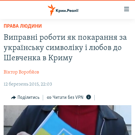
Доступність
посилання
Перейти
ПРАВА ЛЮДИНИ
до
НОВИНИ
Виправні роботи як покарання за
основного
ВОДА.КРИМ
матеріалу
українську символіку і любов до
ВІДЕО ТА ФОТО
Перейти
Шевченка в Криму
до
ПОЛІТИКА
основної
Віктор Воробйов
БЛОГИ
навігації
Перейти
12 березень 2015, 22:03
ПОГЛЯД
до
ІНТЕРВ'Ю
Поділитись
Читати без VPN
пошуку
ВСЕ ЗА ДЕНЬ
СПЕЦПРОЕКТИ
ЯК ОБІЙТИ БЛОКУВАННЯ
ДЕПОРТАЦІЯ