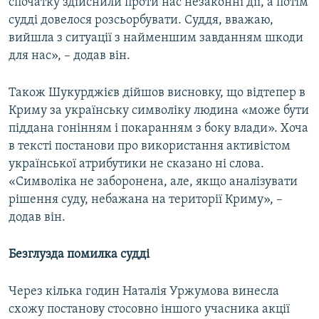
спочатку здійснили проти нас незаконні дії, а потім
судді довелося розсьорбувати. Суддя, вважаю,
вийшла з ситуації з найменшим завданням шкоди
для нас», – додав він.
Також Шукурджієв дійшов висновку, що відтепер в
Криму за українську символіку людина «може бути
піддана гонінням і покаранням з боку влади». Хоча
в тексті постанови про використання активістом
української атрибутики не сказано ні слова.
«Символіка не заборонена, але, якщо аналізувати
рішення суду, небажана на території Криму», –
додав він.
Безглузда помилка судді
Через кілька годин Наталія Уржумова винесла
схожу постанову стосовно іншого учасника акції