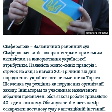
ВІДЕОУРОКИ «ELIFBE»
Русский
СВІДЧЕННЯ ОКУПАЦІЇ
Qırımtatar
УКРАЇНСЬКА ПРОБЛЕМА КРИМУ
ДОЛУЧАЙСЯ!
ІНФОГРАФІКА
Сімферополь – Залізничний районний суд
Сімферополя виніс покарання трьом кримським
Усі сайти RFE/RL
активістам за використання української
атрибутики. Наявність жовто-синіх прапорів і
стрічок на акції з нагоди 201-ї річниці від дня
народження українського письменника Тараса
Шевченка суд розцінив як порушення організації
заходу. Ініціаторам та учасникам зазначеного
зібрання призначені обов'язкові роботи тривалістю
40 годин кожному. Обвинувачені мають намір
оскаржити постанову суду в апеляційній інстанції.