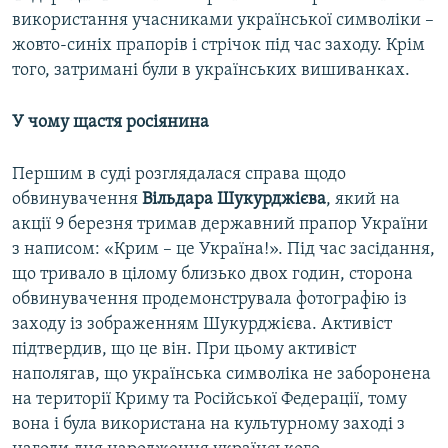
використання учасниками української символіки –
жовто-синіх прапорів і стрічок під час заходу. Крім
того, затримані були в українських вишиванках.
У чому щастя росіянина
Першим в суді розглядалася справа щодо
обвинувачення
Вільдара Шукурджієва
, який на
акції 9 березня тримав державний прапор України
з написом: «Крим – це Україна!». Під час засідання,
що тривало в цілому близько двох годин, сторона
обвинувачення продемонструвала фотографію із
заходу із зображенням Шукурджієва. Активіст
підтвердив, що це він. При цьому активіст
наполягав, що українська символіка не заборонена
на території Криму та Російської Федерації, тому
вона і була використана на культурному заході з