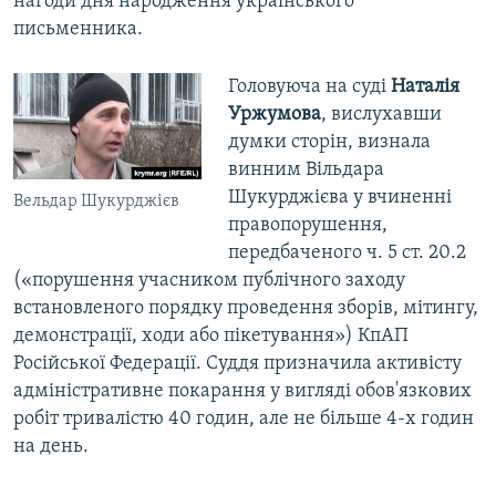
нагоди дня народження українського
письменника.
Головуюча на суді
Наталія
Уржумова
, вислухавши
думки сторін, визнала
винним Вільдара
Шукурджієва у вчиненні
Вельдар Шукурджієв
правопорушення,
передбаченого ч. 5 ст. 20.2
(«порушення учасником публічного заходу
встановленого порядку проведення зборів, мітингу,
демонстрації, ходи або пікетування») КпАП
Російської Федерації. Суддя призначила активісту
адміністративне покарання у вигляді обов'язкових
робіт тривалістю 40 годин, але не більше 4-х годин
на день.