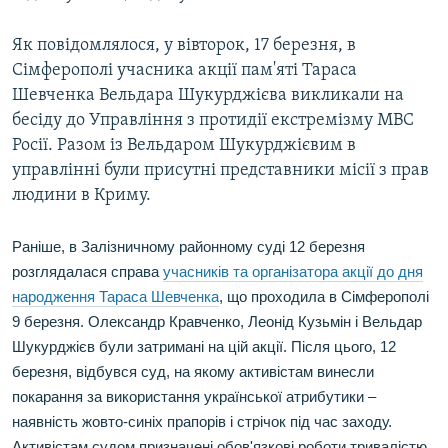
Як повідомлялося, у вівторок, 17 березня, в
Сімферополі учасника акції пам'яті Тараса
Шевченка Вельдара Шукурджієва викликали на
бесіду до Управління з протидії екстремізму МВС
Росії. Разом із Вельдаром Шукурджієвим в
управлінні були присутні представники місії з прав
людини в Криму.
Раніше, в Залізничному районному суді 12 березня
розглядалася справа
учасників та організатора акції до дня
народження Тараса Шевченка
, що проходила в Сімферополі
9 березня. Олександр Кравченко, Леонід Кузьмін і Вельдар
Шукурджієв були затримані на цій акції. Після цього, 12
березня, відбувся суд, на якому активістам винесли
покарання за використання української атрибутики –
наявність жовто-синіх прапорів і стрічок під час заходу.
Активістам судом призначені обов'язкові роботи тривалістю