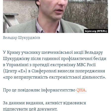
ВІДЕОУРОКИ «ELIFBE»
Русский
СВІДЧЕННЯ ОКУПАЦІЇ
Qırımtatar
УКРАЇНСЬКА ПРОБЛЕМА КРИМУ
ДОЛУЧАЙСЯ!
ІНФОГРАФІКА
Вельдар Шукурджієв
У Криму учаснику шевченківської акції Вельдару
Усі сайти RFE/RL
Шукурджієву після годинної профілактичної бесіди
в Управлінні з протидії екстремізму МВС Росії
(Центр «Е») в Сімферополі винесли попередження
«про неприпустимість екстремістської діяльності».
Про це повідомляє інформагентство
QHA
.
За даними видання, активіст відмовився
підписувати цей документ.