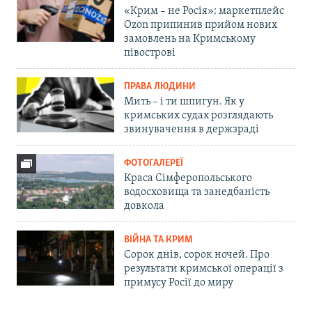
«Крим – не Росія»: маркетплейс
Ozon припинив прийом нових
замовлень на Кримському
півострові
ПРАВА ЛЮДИНИ
Мить – і ти шпигун. Як у
кримських судах розглядають
звинувачення в держзраді
ФОТОГАЛЕРЕЇ
Краса Сімферопольського
водосховища та занедбаність
довкола
ВІЙНА ТА КРИМ
Сорок днів, сорок ночей. Про
результати кримської операції з
примусу Росії до миру