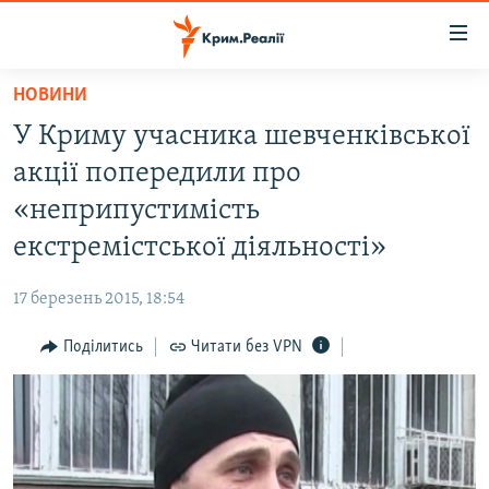
Доступність
посилання
Перейти
НОВИНИ
до
НОВИНИ
У Криму учасника шевченківської
основного
ВОДА.КРИМ
матеріалу
акції попередили про
ВІДЕО ТА ФОТО
Перейти
«неприпустимість
до
ПОЛІТИКА
екстремістської діяльності»
основної
БЛОГИ
навігації
17 березень 2015, 18:54
Перейти
ПОГЛЯД
до
Поділитись
Читати без VPN
ІНТЕРВ'Ю
пошуку
ВСЕ ЗА ДЕНЬ
СПЕЦПРОЕКТИ
ЯК ОБІЙТИ БЛОКУВАННЯ
ДЕПОРТАЦІЯ