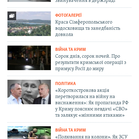
звинувачення в держзраді
ФОТОГАЛЕРЕЇ
Краса Сімферопольського
водосховища та занедбаність
довкола
ВІЙНА ТА КРИМ
Сорок днів, сорок ночей. Про
результати кримської операції з
примусу Росії до миру
ПОЛІТИКА
«Короткострокова акція
перетворилася на війну на
виснаження»: Як пропаганда РФ
у Криму пояснює невдачі «СВО»
та залякує «мінними атаками»
ВІЙНА ТА КРИМ
«Полювання на колони». Як ЗСУ