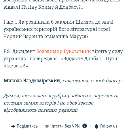
дослухали б вони палкі промови про необхідність
віддачі Путіну Криму й Донбасу?..
І ще… Як розцінили б заклики Шкляра до здачі
українських територій його літературні герої
Чорний Ворон та отаманша Маруся?
P.S. Дисидент
Володимир Буковський
вірить у силу
українців і попереджає: «Віддасте Донбас – Путін
піде далі!».
Микола Владзімірський
,
севастопольський блогер
Думки, висловлені в рубриці «Блоги», передають
погляди самих авторів і не обов'язково
відображають позицію редакції
Поділитись
Читати без VPN
Follow us