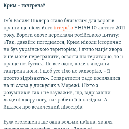
Крим – гангрена?
Ім’я Василя Шкляра стало близьким для ворогів
країни ще після його
інтерв’ю
УНІАН 10 лютого 2011
року. Вороги охоче переклали російською цитату:
«Так, давайте погодимося, Крим ніколи історично
не був українською територією, і якщо нація хвора
й не може перетравити, освоїти цю територію, то її
краще позбутися. Це все одно, коли в людини
гангрена ноги, і щоб усе тіло не захворіло, – її
просто відрізають». Сепаратисти радо посилалися
на ці слова у дискусіях в Мережі. Ніхто з
розумників так і не зауважив, що, відрізавши
людині хвору ногу, ти зробиш її інвалідом. А
йшлося про величезний півострів!
Була оголошена ще одна вельми наївна, як для