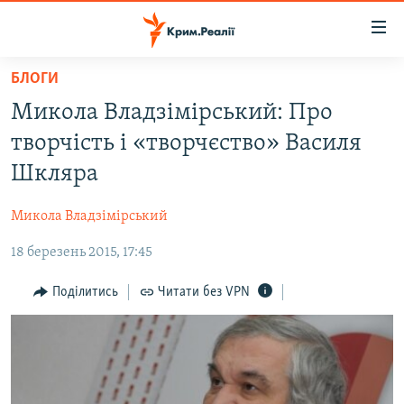
Доступність
посилання
Перейти
БЛОГИ
до
НОВИНИ
Микола Владзімірський: Про
основного
ВОДА.КРИМ
матеріалу
творчість і «творчєство» Василя
ВІДЕО ТА ФОТО
Перейти
Шкляра
до
ПОЛІТИКА
основної
Микола Владзімірський
БЛОГИ
навігації
Перейти
18 березень 2015, 17:45
ПОГЛЯД
до
ІНТЕРВ'Ю
Поділитись
Читати без VPN
пошуку
ВСЕ ЗА ДЕНЬ
СПЕЦПРОЕКТИ
ЯК ОБІЙТИ БЛОКУВАННЯ
ДЕПОРТАЦІЯ