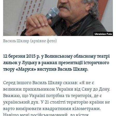
ВІДЕОУРОКИ «ELIFBE»
Русский
СВІДЧЕННЯ ОКУПАЦІЇ
Qırımtatar
УКРАЇНСЬКА ПРОБЛЕМА КРИМУ
ДОЛУЧАЙСЯ!
ІНФОГРАФІКА
Василь Шкляр (архівне фото)
12 березня 2015 р. у Волинському обласному театрі
Усі сайти RFE/RL
ляльок у Луцьку в рамках презентації історичного
твору «Маруся» виступив Василь Шкляр.
Серед іншого Василь Шкляр сказав: «Я не є
великим прихильником України від Сяну до Дону.
Вважаю, що Україні потрібна та територія, де є
український дух. У 21 столітті територію країни не
варто вимірювати квадратними кілометрами.
Навіщо мені російськомовний, до кісток