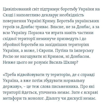
Цивілізований світ підтримує боротьбу України на
Сході і наполегливо декларує необхідність
повернення Україні Криму. Боротьба українських
героїв за Донбас триває. Власне, не за Донбас, а за
всю Україну. Поразка чи втрата навіть частини
східної території неминуче призведуть і до
збройної боротьби на західніших територіях
України, а може, і Європи. Путіна та імперську
Росію не нагодувати ні Кримом, ні Донбасом.
Невже цього не розуміє Василь Шкляр?
«Треба відвойовувати ту територію, де є справді
Україна, а вже потім збудувати нормальну
державу», – це теж слова письменника. Про які
території йдеться, уточнень немає. Зате є яскраві
метафори та монолог. Діалогу чи дискусії немає.