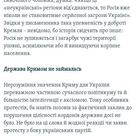
сивочолого чоловіка, думка: «Якщо ці
«неукраїнські» регіони від’єднаються, то Росія вже
ніколи не становитиме серйозної загрози Україні».
Звідки у письменника така упевненість у доброті
Кремля – невідомо, бо історія свідчить про інше:
Росія не зупиняється і загарбує чужі території
уповні, асимілюючи або й винищуючи корінне
населення.
Держава Кримом не займалась
Нерозуміння значення Криму для України
переважною частиною сучасного політикуму та й
більшістю інтелігенції є аксіомою. Тому особливих
протестів, ба навіть позовів за фактичний заклик до
порушення цілісності кордонів держави досі не
було. Не було на ці слова й жодної реакції чи заяви
протесту з боку українських партій.