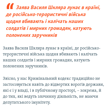
Заява Василя Шкляра лунає в країні,
де російсько-терористичні війська
щодня вбивають і калічать наших
солдатів і мирних громадян, катують
полонених заручників
Заява Василя Шкляра лунає в країні, де російсько-
терористичні війська щодня вбивають і калічать
наших солдатів і мирних громадян, катують
полонених заручників.
Звісно, у нас Кримінальний кодекс традиційно не
застосовується навіть до відвертих ворогів держави,
які є і у владі, і в публічному просторі, – зокрема, й
до тих, які ведуть злочинну діяльність, не маючи
депутатського імунітету.