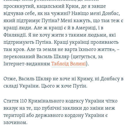
просякнутий, кацапський Крим, де я завше
відчував себе, як на чужині? Навіщо мені Донбас,
який підтримує Путіна? Мені кажуть, що там теж є
кращі люди. Але ж кращі є й в Америці, і в
Фінляндії. Я не хочу жити з такими людьми, які
підтримують Путіна. Кращі українці проливають
там кров. Але та земля не варта їхнього життя», –
переконаний Василь Шкляр (цитується, за
Інтернет-виданням
Таблоїд Волині
).
Отже, Василь Шкляр не хоче ні Криму, ні Донбасу в
складі України. Цього ж хоче Путін.
Стаття 110 Кримінального кодексу України чітко
вказує на те, що публічні заклики до зміни меж
території або державного кордону України є
злочином.