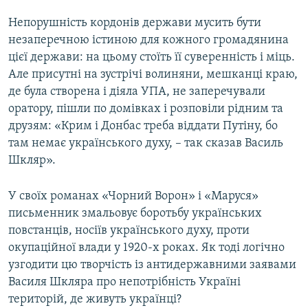
Непорушність кордонів держави мусить бути
незаперечною істиною для кожного громадянина
цієї держави: на цьому стоїть її суверенність і міць.
Але присутні на зустрічі волиняни, мешканці краю,
де була створена і діяла УПА, не заперечували
оратору, пішли по домівках і розповіли рідним та
друзям: «Крим і Донбас треба віддати Путіну, бо
там немає українського духу, – так сказав Василь
Шкляр».
У своїх романах «Чорний Ворон» і «Маруся»
письменник змальовує боротьбу українських
повстанців, носіїв українського духу, проти
окупаційної влади у 1920-х роках. Як тоді логічно
узгодити цю творчість із антидержавними заявами
Василя Шкляра про непотрібність Україні
територій, де живуть українці?