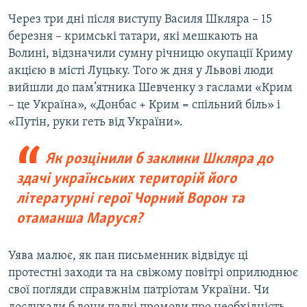
Через три дні після виступу Василя Шкляра – 15
березня – кримські татари, які мешкають на
Волині, відзначили сумну річницю окупації Криму
акцією в місті Луцьку. Того ж дня у Львові люди
вийшли до пам’ятника Шевченку з гаслами «Крим
– це Україна», «Донбас + Крим = спільний біль» і
«Путін, руки геть від України».
Як розцінили б заклики Шкляра до
здачі українських територій його
літературні герої Чорний Ворон та
отаманша Маруся?
Уява малює, як пан письменник відвідує ці
протестні заходи та на свіжому повітрі оприлюднює
свої погляди справжнім патріотам України. Чи