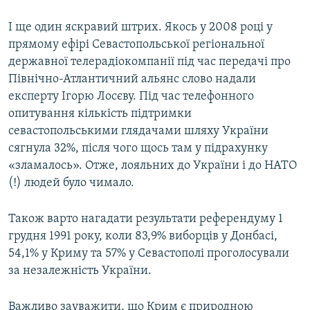
І ще один яскравий штрих. Якось у 2008 році у
прямому ефірі Севастопольської регіональної
державної телерадіокомпанії під час передачі про
Північно-Атлантичний альянс слово надали
експерту Ігорю Лосєву. Під час телефонного
опитування кількість підтримки
севастопольськими глядачами шляху України
сягнула 32%, після чого щось там у підрахунку
«зламалось». Отже, лояльних до України і до НАТО
(!) людей було чимало.
Також варто нагадати результати референдуму 1
грудня 1991 року, коли 83,9% виборців у Донбасі,
54,1% у Криму та 57% у Севастополі проголосували
за незалежність України.
Важливо зауважити, що Крим є природною