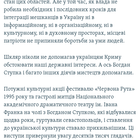
стан цих областей. Але у той час, як влада не
робила необхідних і послідовних кроків для
інтеграції мешканців в Україну ні в
інформаційному, ні в організаційному, ні в
культурному, ні в духовному просторах, місцеві
патріоти не припиняли боротьби за уми людей.
Шкляр ніколи не допомагав українцям Криму
обстоювати наші державні інтереси. А ось Богдан
Ступка і багато інших діячів мистецтв допомагали.
Потужні культурні акції фестивалю «Червона Рута»
1995 року та гастролі митців Національного
академічного драматичного театру ім. Івана
Франка на чолі з Богданом Ступкою, які відбувалися
щодва роки, гуртували севастопольців, і ставлення
до української культури ставало прихильнішим. Ці
виступи привернули увагу десятків тисяч глядачів.