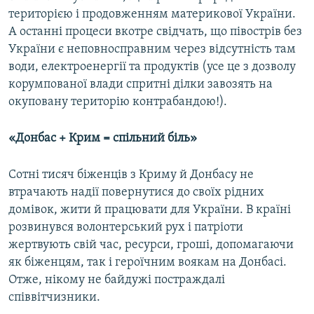
територією і продовженням материкової України.
А останні процеси вкотре свідчать, що півострів без
України є неповносправним через відсутність там
води, електроенергії та продуктів (усе це з дозволу
корумпованої влади спритні ділки завозять на
окуповану територію контрабандою!).
«Донбас + Крим = спільний біль»
Сотні тисяч біженців з Криму й Донбасу не
втрачають надії повернутися до своїх рідних
домівок, жити й працювати для України. В країні
розвинувся волонтерський рух і патріоти
жертвують свій час, ресурси, гроші, допомагаючи
як біженцям, так і героїчним воякам на Донбасі.
Отже, нікому не байдужі постраждалі
співвітчизники.