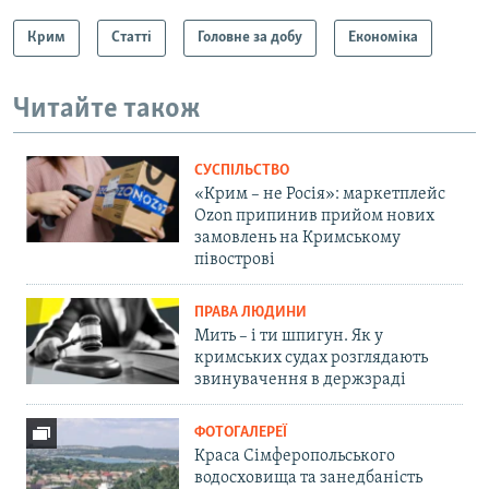
Крим
Статті
Головне за добу
Економіка
Читайте також
СУСПІЛЬСТВО
«Крим – не Росія»: маркетплейс
Ozon припинив прийом нових
замовлень на Кримському
півострові
ПРАВА ЛЮДИНИ
Мить – і ти шпигун. Як у
кримських судах розглядають
звинувачення в держзраді
ФОТОГАЛЕРЕЇ
Краса Сімферопольського
водосховища та занедбаність