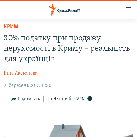
Доступність
посилання
Перейти
КРИМ
до
НОВИНИ
30% податку при продажу
основного
ВОДА.КРИМ
матеріалу
нерухомості в Криму – реальність
ВІДЕО ТА ФОТО
Перейти
для українців
до
ПОЛІТИКА
основної
Інна Аксьонова
БЛОГИ
навігації
Перейти
21 березень 2015, 11:30
ПОГЛЯД
до
ІНТЕРВ'Ю
Поділитись
Читати без VPN
пошуку
ВСЕ ЗА ДЕНЬ
СПЕЦПРОЕКТИ
ЯК ОБІЙТИ БЛОКУВАННЯ
ДЕПОРТАЦІЯ