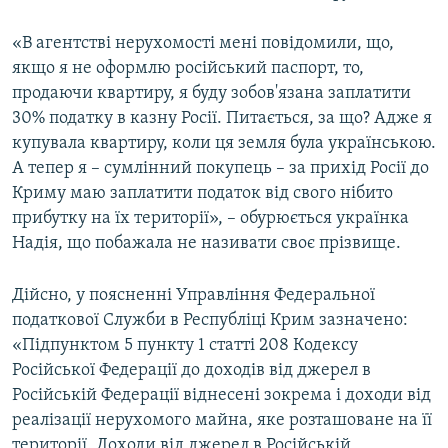
«В агентстві нерухомості мені повідомили, що,
якщо я не оформлю російський паспорт, то,
продаючи квартиру, я буду зобов'язана заплатити
30% податку в казну Росії. Питається, за що? Адже я
купувала квартиру, коли ця земля була українською.
А тепер я – сумлінний покупець – за прихід Росії до
Криму маю заплатити податок від свого нібито
прибутку на їх території», – обурюється українка
Надія, що побажала не називати своє прізвище.
Дійсно, у поясненні Управління Федеральної
податкової Служби в Республіці Крим зазначено:
«Підпунктом 5 пункту 1 статті 208 Кодексу
Російської Федерації до доходів від джерел в
Російській Федерації віднесені зокрема і доходи від
реалізації нерухомого майна, яке розташоване на її
території. Доходи від джерел в Російській