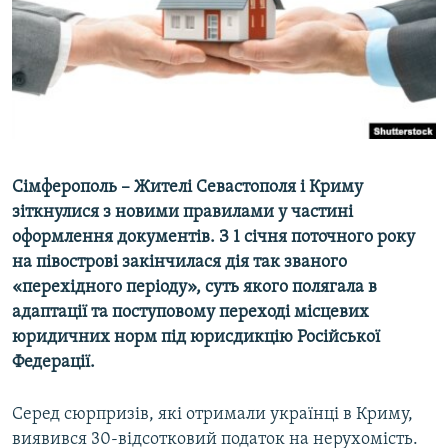
ВІДЕОУРОКИ «ELIFBE»
Русский
СВІДЧЕННЯ ОКУПАЦІЇ
Qırımtatar
УКРАЇНСЬКА ПРОБЛЕМА КРИМУ
ДОЛУЧАЙСЯ!
ІНФОГРАФІКА
Сімферополь – Жителі Севастополя і Криму
зіткнулися з новими правилами у частині
Усі сайти RFE/RL
оформлення документів. З 1 січня поточного року
на півострові закінчилася дія так званого
«перехідного періоду», суть якого полягала в
адаптації та поступовому переході місцевих
юридичних норм під юрисдикцію Російської
Федерації.
Серед сюрпризів, які отримали українці в Криму,
виявився 30-відсотковий податок на нерухомість.