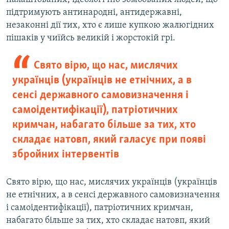
підтримують антинародні, антидержавні,
незаконні дії тих, хто є лише купкою жалюгідних
пішаків у чиїйсь великій і жорстокій грі.
Свято вірю, що нас, мислячих
українців (українців не етнічних, а в
сенсі державного самовизначення і
самоідентифікації), патріотичних
кримчан, набагато більше за тих, хто
складає натовп, який галасує при появі
збройних інтервентів
Свято вірю, що нас, мислячих українців (українців
не етнічних, а в сенсі державного самовизначення
і самоідентифікації), патріотичних кримчан,
набагато більше за тих, хто складає натовп, який