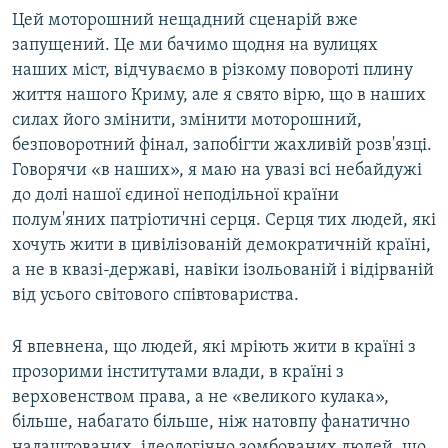
Цей моторошний нещадний сценарій вже
запущений. Це ми бачимо щодня на вулицях
наших міст, відчуваємо в різкому повороті плину
життя нашого Криму, але я свято вірю, що в наших
силах його змінити, змінити моторошний,
безповоротний фінал, запобігти жахливій розв'язці.
Говорячи «в наших», я маю на увазі всі небайдужі
до долі нашої єдиної неподільної країни
полум'яних патріотичні серця. Серця тих людей, які
хочуть жити в цивілізованій демократичній країні,
а не в квазі-державі, навіки ізольованій і відірваній
від усього світового співтовариства.
Я впевнена, що людей, які мріють жити в країні з
прозорими інститутами влади, в країні з
верховенством права, а не «великого кулака»,
більше, набагато більше, ніж натовпу фанатично
налаштованих, ідеологічно зомбованих людей, що