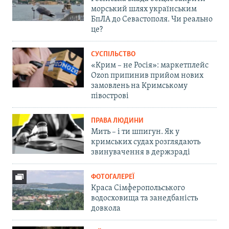
морський шлях українським
БпЛА до Севастополя. Чи реально
це?
СУСПІЛЬСТВО
«Крим – не Росія»: маркетплейс
Ozon припинив прийом нових
замовлень на Кримському
півострові
ПРАВА ЛЮДИНИ
Мить – і ти шпигун. Як у
кримських судах розглядають
звинувачення в держзраді
ФОТОГАЛЕРЕЇ
Краса Сімферопольського
водосховища та занедбаність
довкола