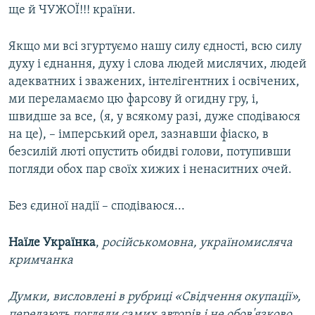
ще й ЧУЖОЇ!!! країни.
Якщо ми всі згуртуємо нашу силу єдності, всю силу
духу і єднання, духу і слова людей мислячих, людей
адекватних і зважених, інтелігентних і освічених,
ми переламаємо цю фарсову й огидну гру, і,
швидше за все, (я, у всякому разі, дуже сподіваюся
на це), – імперський орел, зазнавши фіаско, в
безсилій люті опустить обидві голови, потупивши
погляди обох пар своїх хижих і ненаситних очей.
Без єдиної надії – сподіваюся...
Наїле Українка
,
російськомовна, україномисляча
кримчанка
Думки, висловлені в рубриці «Свідчення окупації»,
передають погляди самих авторів і не обов'язково