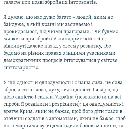
галасує при появі збройних інтервентів.
Я думаю, що нас дуже багато – людей, яким не
байдуже, в якій країні ми засинаємо і
прокидаємося, під чиїми прапорами, і чи будемо
ми жити при збройній жандармській кліці,
відкинуті далеко назад у своєму розвитку, або
будемо на рівних правах з іншими учасниками
демократичних процесів інтегруватися у світове
співтовариство.
У цій єдності й однодумності і є наша сила, не сила
зброї, а сила слова, духу, сила єдності! І я вірю, що
цією єдністю і сильна Україна (незважаючи на всі
спроби її розділити і розрізнити); ця однодумність і
врятує Крим, який не бажає, щоб його діти грали в
оточенні солдатів з автоматами, який не бажає, щоб
його мирними вулицями їздили бойові машини, та