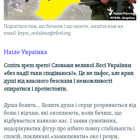
ВІДЕОУРОКИ «ELIFBE»
Русский
СВІДЧЕННЯ ОКУПАЦІЇ
Qırımtatar
Поділіться тим, що бачили і що знаєте, пишіть нам на
УКРАЇНСЬКА ПРОБЛЕМА КРИМУ
email: krym_redaktor@rferl.org
ДОЛУЧАЙСЯ!
ІНФОГРАФІКА
Наїле Українка
Contra spem spero! Словами великої Лесі Українки
Усі сайти RFE/RL
«без надії таки сподіваюсь!». Це не пафос, але крик
душі від власного безсилля і неможливості
опиратися і протистояти.
Душа болить... Болить душа і серце розривається від
болю і відчаю, які охоплюють, коли бачиш, що
відбувається навколо нас. І заяви сумнівних,
недорікуватих фігур про нібито повну стабільність і
спокій, покликані «замилювати» око і розум,