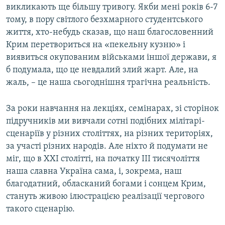
викликають ще більшу тривогу. Якби мені років 6-7
тому, в пору світлого безхмарного студентського
життя, хто-небудь сказав, що наш благословенний
Крим перетвориться на «пекельну кузню» і
виявиться окупованим військами іншої держави, я
б подумала, що це невдалий злий жарт. Але, на
жаль, – це наша сьогоднішня трагічна реальність.
За роки навчання на лекціях, семінарах, зі сторінок
підручників ми вивчали сотні подібних мілітарі-
сценаріїв у різних століттях, на різних територіях,
за участі різних народів. Але ніхто й подумати не
міг, що в XXI столітті, на початку III тисячоліття
наша славна Україна сама, і, зокрема, наш
благодатний, обласканий богами і сонцем Крим,
стануть живою ілюстрацією реалізації чергового
такого сценарію.