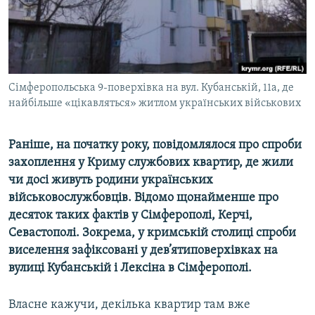
ВІДЕОУРОКИ «ELIFBE»
Русский
СВІДЧЕННЯ ОКУПАЦІЇ
Qırımtatar
УКРАЇНСЬКА ПРОБЛЕМА КРИМУ
ДОЛУЧАЙСЯ!
Сімферопольська 9-поверхівка на вул. Кубанській, 11а, де
ІНФОГРАФІКА
найбільше «цікавляться» житлом українських військових
Раніше, на початку року, повідомлялося про спроби
Усі сайти RFE/RL
захоплення у Криму службових квартир, де жили
чи досі живуть родини українських
військовослужбовців. Відомо щонайменше про
десяток таких фактів у Сімферополі, Керчі,
Севастополі. Зокрема, у кримській столиці спроби
виселення зафіксовані у дев’ятиповерхівках на
вулиці Кубанській і Лексіна в Сімферополі.
Власне кажучи, декілька квартир там вже