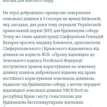
нагоди для власного піару.
На черзі добровільно-примусове повернення
земельної ділянки в 3 гектари на вулиці Київській,
яку, нагадаю, два роки тому передали Українській
православній церкві (КП) для будівництва собору.
Тепер же глава адміністрації Сімферополя Геннадій
Бахарев просить владику Климента, архієпископа
Сімферопольського і Кримського відмовитись від
ділянки на користь ФСБ. «Прошу відповідно до
Земельного кодексу Російської Федерації
поступитися правом користування на земельну
ділянку шляхом добровільної відмови від права
постійного користування земельною ділянкою,
наданою під будівництво собору, з метою передачі
відповідної земельної ділянки УФСБ Росії по
республіці Крим і місту Севастополю для
будівництва багатоквартирних житлових