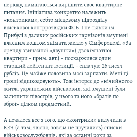
періоду, намагаються вирішити своє квартирне
питання. Ініціатива конкретно належить
«контрикам», себто місцевому підрозділу
військової контррозвідки ФСБ. І не тільки їм.
Прибулі з далеких російських гарнізонів змушені
власним коштом знімати житло у Сімферополі. «За
оренду звичайної «двушки»( двокімнатної
квартири – прим. авт.) – поскаржився один
старший лейтенант юстиції, – сплачую 25 тисяч
рублів. Це майже половина моєї зарплати. Мені ці
гроші відшкодовують». Тож інтерес до «нічийного»
житла українських військових, які змушені були
залишити півострів, у нього та його «братів по
зброї» цілком предметний.
А почалося все з того, що «контрики» вилучили в
КЕЧ (а там, звісно, зовсім не пручались) списки
військовослужбовців, які за останні роки за