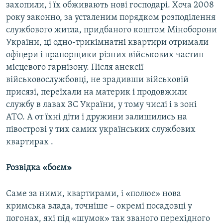
захопили, і їх обживають нові господарі. Хоча 2008
року законно, за усталеним порядком розподілення
службового житла, придбаного коштом Міноборони
України, ці одно-трикімнатні квартири отримали
офіцери і прапорщики різних військових частин
місцевого гарнізону. Після анексії
військовослужбовці, не зрадивши військовій
присязі, переїхали на материк і продовжили
службу в лавах ЗС України, у тому числі і в зоні
АТО. А от їхні діти і дружини залишились на
півострові у тих самих українських службових
квартирах .
Розвідка «боєм»
Саме за ними, квартирами, і «полює» нова
кримська влада, точніше – окремі посадовці у
погонах, які під «шумок» так званого перехідного