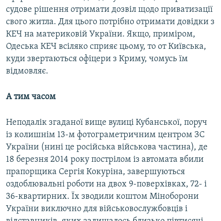
судове рішення отримати дозвіл щодо приватизації
свого житла. Для цього потрібно отримати довідки з
КЕЧ на материковій України. Якщо, приміром,
Одеська КЕЧ всіляко сприяє цьому, то от Київська,
куди звертаються офіцери з Криму, чомусь їм
відмовляє.
А тим часом
Неподалік згаданої вище вулиці Кубанської, поруч
із колишнім 13-м фотограметричним центром ЗС
України (нині це російська військова частина), де
18 березня 2014 року пострілом із автомата вбили
прапорщика Сергія Кокуріна, завершуються
оздоблювальні роботи на двох 9-поверхівках, 72- і
36-квартирних. Їх зводили коштом Міноборони
України виключно для військовослужбовців і