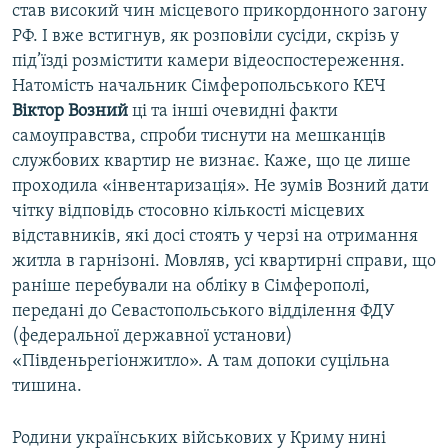
став високий чин місцевого прикордонного загону
РФ. І вже встигнув, як розповіли сусіди, скрізь у
під’їзді розмістити камери відеоспостереження.
Натомість начальник Сімферопольського КЕЧ
Віктор Возний
ці та інші очевидні факти
самоуправства, спроби тиснути на мешканців
службових квартир не визнає. Каже, що це лише
проходила «інвентаризація». Не зумів Возний дати
чітку відповідь стосовно кількості місцевих
відставників, які досі стоять у черзі на отримання
житла в гарнізоні. Мовляв, усі квартирні справи, що
раніше перебували на обліку в Сімферополі,
передані до Севастопольського відділення ФДУ
(федеральної державної установи)
«Південьрегіонжитло». А там допоки суцільна
тишина.
Родини українських військових у Криму нині