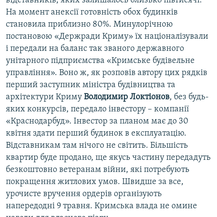
відставників, яких залишалось близько півтисячі.
На момент анексії готовність обох будинків
становила приблизно 80%. Минулорічною
постановою «Держради Криму» їх націоналізували
і передали на баланс так званого державного
унітарного підприємства «Кримське будівельне
управління». Воно ж, як розповів автору цих рядків
перший заступник міністра будівництва та
архітектури Криму
Володимир Локтіонов
, без будь-
яких конкурсів, передало інвестору – компанії
«Краснодарбуд». Інвестор за планом має до 30
квітня здати перший будинок в експлуатацію.
Відставникам там нічого не світить. Більшість
квартир буде продано, ще якусь частину передадуть
безкоштовно ветеранам війни, які потребують
покращення житлових умов. Швидше за все,
урочисте вручення ордерів організують
напередодні 9 травня. Кримська влада не омине