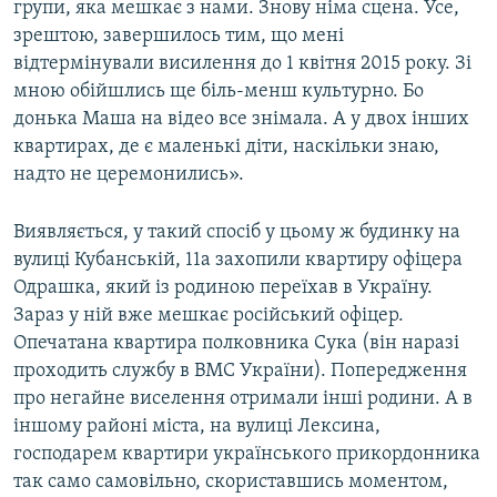
групи, яка мешкає з нами. Знову німа сцена. Усе,
зрештою, завершилось тим, що мені
відтермінували висилення до 1 квітня 2015 року. Зі
мною обійшлись ще біль-менш культурно. Бо
донька Маша на відео все знімала. А у двох інших
квартирах, де є маленькі діти, наскільки знаю,
надто не церемонились».
Виявляється, у такий спосіб у цьому ж будинку на
вулиці Кубанській, 11а захопили квартиру офіцера
Одрашка, який із родиною переїхав в Україну.
Зараз у ній вже мешкає російський офіцер.
Опечатана квартира полковника Сука (він наразі
проходить службу в ВМС України). Попередження
про негайне виселення отримали інші родини. А в
іншому районі міста, на вулиці Лексина,
господарем квартири українського прикордонника
так само самовільно, скориставшись моментом,