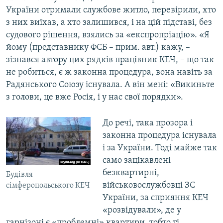
України отримали службове житло, перевірили, хто
з них виїхав, а хто залишився, і на цій підставі, без
судового рішення, взялись за «експропріацію». «Я
йому (представнику ФСБ – прим. авт.) кажу, –
зізнався автору цих рядків працівник КЕЧ, – що так
не робиться, є ж законна процедура, вона навіть за
Радянського Союзу існувала. А він мені: «Викиньте
з голови, це вже Росія, і у нас свої порядки».
До речі, така прозора і
законна процедура існувала
і за України. Тоді майже так
само зацікавлені
безквартирні,
Будівля
військовослужбовці ЗС
сімферопольського КЕЧ
України, за сприяння КЕЧ
«розвідували», де у
гарнізоні є «проблемні» квартири, тобто ті,