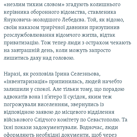
«незлим тихим словом» згадують колишнього
керівника оборонного відомства, ставленика
Януковича-молодшого Лебедєва. Той, як відомо,
своїм наказом трирічної давнини призупинив
розслужбовлювання відомчого житла, відтак
приватизацію. Тож тепер люди з острахом чекають
на завтрашній день, коли можуть запросто
лишитись даху над головою.
Наразі, як розповіла Ірина Селезньова,
«інвентаризація» припинилась, людей начебто
залишили у спокої. Але тільки тому, що порадою
адвокатів вона і п’ятеро її сусідок, яким теж
погрожували виселенням, звернулись із
відповідною заявою до місцевого відділення
військового Слідчого комітету по Севастополю. Та
їхні покази задокументували. Водночас, люди
оформляють необхідні документи, щоб через