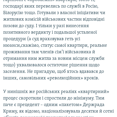
господарі яких перевелись по службі в Росію,
Білорусію тощо. Готували з власної ініціативи чи
житлових комісій військових частин відповідні
позови до суду. І тільки у разі винесення
позитивного вердикту і подальшої усталеної
процедури (а суд враховував геть усі
нюанси,скажімо, статус самої квартири, реальне
проживання там членів сім’ї військовика й
отримання ним житла за новим місцем служби
тощо) ухвалювалося остаточне рішення щодо
заселення. Не пригадую, щоб хтось вдавався до
інших, самовільних «революційних» кроків.
У нинішніх же російських реаліях «квартирний»
процес скоротили і спростили до мінімуму. Тим
паче є прецедент – одним «пакетом» Держрада
Криму, як відомо, націоналізовувала десятки й сотні