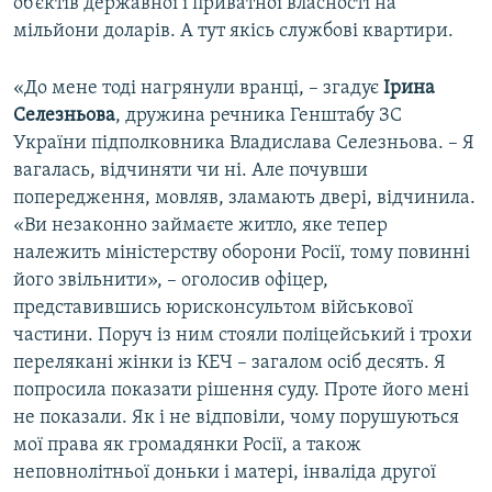
об’єктів державної і приватної власності на
мільйони доларів. А тут якісь службові квартири.
«До мене тоді нагрянули вранці, – згадує
Ірина
Селезньова
, дружина речника Генштабу ЗС
України підполковника Владислава Селезньова. – Я
вагалась, відчиняти чи ні. Але почувши
попередження, мовляв, зламають двері, відчинила.
«Ви незаконно займаєте житло, яке тепер
належить міністерству оборони Росії, тому повинні
його звільнити», – оголосив офіцер,
представившись юрисконсультом військової
частини. Поруч із ним стояли поліцейський і трохи
перелякані жінки із КЕЧ – загалом осіб десять. Я
попросила показати рішення суду. Проте його мені
не показали. Як і не відповіли, чому порушуються
мої права як громадянки Росії, а також
неповнолітньої доньки і матері, інваліда другої