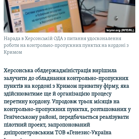
ВІДЕОУРОКИ «ELIFBE»
Русский
СВІДЧЕННЯ ОКУПАЦІЇ
Qırımtatar
УКРАЇНСЬКА ПРОБЛЕМА КРИМУ
ДОЛУЧАЙСЯ!
Нарада в Херсонській ОДА з питання удосконалення
ІНФОГРАФІКА
роботи на контрольно-пропускних пунктах на кордоні з
Кримом
Усі сайти RFE/RL
Херсонська облдержадміністрація вирішила
залучити до обладнання контрольно-пропускних
пунктів на кордоні з Кримом приватну фірму, яка
здійснюватиме ще й організацією процесу
перетину кордону. Упродовж трьох місяців на
контрольно-пропускних пунктах, розташованих у
Генічеському районі, передбачається реалізувати
пілотний проект, запропонований
дніпропетровським ТОВ «Генезис-Україна