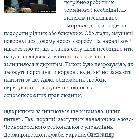
потрібно зробити це
терміново і необхідність
виникла несподівано.
Наприклад, ті, хто їде на
похорони рідних або близьких. Або люди, змушені
повернутися додому через хворобу. На нараді хоч і
йшлося про те, що в таких ситуаціях необхідно йти
назустріч людям, але питання поки так і
залишилося відкритим. Також було незрозуміло, як
зможуть перетинати кордон люди, які не бажають
платити за це. Адже обмеження свободи
пересування – порушення одного з
основоположних прав людини.
Відкритими залишаються ще й чимало інших
питань. Так, перший заступник начальника Азово-
Чорноморського регіонального управління
Держприкордонслужби України
Олександр