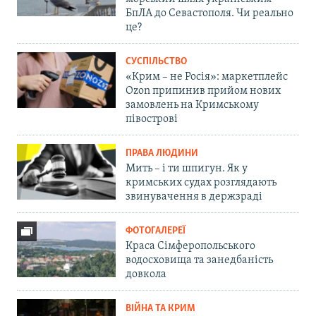
БпЛА до Севастополя. Чи реально
це?
СУСПІЛЬСТВО
«Крим – не Росія»: маркетплейс
Ozon припинив прийом нових
замовлень на Кримському
півострові
ПРАВА ЛЮДИНИ
Мить – і ти шпигун. Як у
кримських судах розглядають
звинувачення в держзраді
ФОТОГАЛЕРЕЇ
Краса Сімферопольського
водосховища та занедбаність
довкола
ВІЙНА ТА КРИМ