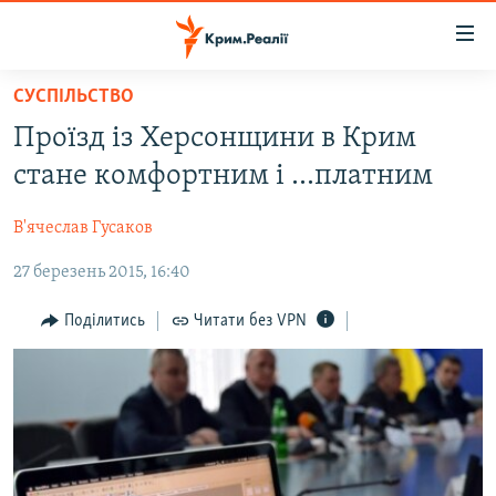
Доступність
посилання
Перейти
СУСПІЛЬСТВО
до
НОВИНИ
Проїзд із Херсонщини в Крим
основного
ВОДА.КРИМ
матеріалу
стане комфортним і ...платним
ВІДЕО ТА ФОТО
Перейти
до
В'ячеслав Гусаков
ПОЛІТИКА
основної
27 березень 2015, 16:40
БЛОГИ
навігації
Перейти
ПОГЛЯД
Поділитись
Читати без VPN
до
ІНТЕРВ'Ю
пошуку
ВСЕ ЗА ДЕНЬ
СПЕЦПРОЕКТИ
ЯК ОБІЙТИ БЛОКУВАННЯ
ДЕПОРТАЦІЯ