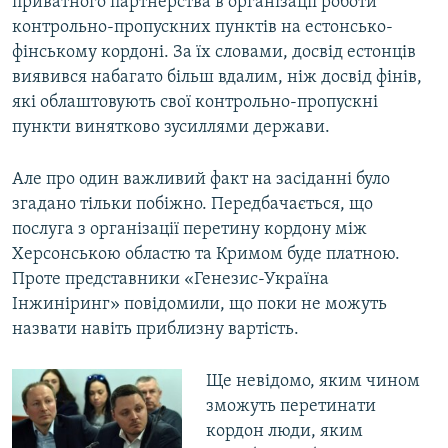
приватного партнерства в організації роботи
контрольно-пропускних пунктів на естонсько-
фінському кордоні. За їх словами, досвід естонців
виявився набагато більш вдалим, ніж досвід фінів,
які облаштовують свої контрольно-пропускні
пункти винятково зусиллями держави.
Але про один важливий факт на засіданні було
згадано тільки побіжно. Передбачається, що
послуга з організації перетину кордону між
Херсонською областю та Кримом буде платною.
Проте представники «Генезис-Україна
Інжиніринг» повідомили, що поки не можуть
назвати навіть приблизну вартість.
Ще невідомо, яким чином
зможуть перетинати
кордон люди, яким