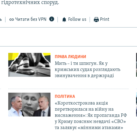
 гідротехнічних споруд.
ь
Читати без VPN
Follow us
Print
ПРАВА ЛЮДИНИ
Мить – і ти шпигун. Як у
кримських судах розглядають
звинувачення в держзраді
ПОЛІТИКА
«Короткострокова акція
перетворилася на війну на
виснаження»: Як пропаганда РФ
у Криму пояснює невдачі «СВО»
та залякує «мінними атаками»