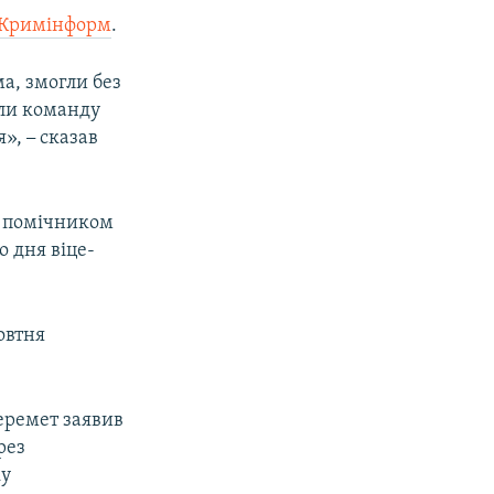
Кримінформ
.
а, змогли без
гли команду
я»,
–
сказав
м помічником
о дня віце-
овтня
еремет заявив
рез
ку