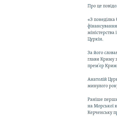
ВІДЕОУРОКИ «ELIFBE»
Про це повід
СВІДЧЕННЯ ОКУПАЦІЇ
«З понеділка 
УКРАЇНСЬКА ПРОБЛЕМА КРИМУ
фінансування
ІНФОГРАФІКА
міністерства 
Цуркін.
За його слов
глави Криму з
прем'єр Крим
Анатолій Цур
минулого рок
Раніше перши
на Морської к
Керченську пр