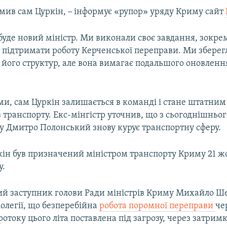
омив сам Цуркін,
–
інформує «рупор» уряду Криму сайт
буде новий міністр. Ми виконали своє завдання, зокрем
 підтримати роботу Керченської переправи. Ми збере
і його структур, але вона вимагає подальшого оновленн
ами, сам Цуркін залишається в команді і стане штатни
 транспорту. Екс-мінгістр уточнив, що з сьогоднішньог
у Дмитро Полонський знову курує транспортну сферу.
кін був призначений міністром транспорту Криму 21 ж
у.
й заступник голови Ради міністрів Криму Михайло Ш
олегії, що безперебійна
робота поромної переправи
че
отоку цього літа поставлена під загрозу, через затрим