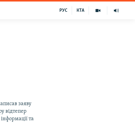
РУС
КТА
написав заяву
ру відтепер
 інформації та