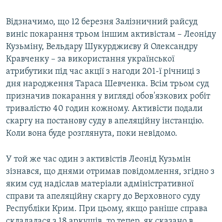
Відзначимо, що 12 березня Залізничний райсуд
виніс покарання трьом іншим активістам – Леоніду
Кузьміну, Вельдару Шукурджиєву й Олександру
Кравченку – за використання української
атрибутики під час акції з нагоди 201-ї річниці з
дня народження Тараса Шевченка. Всім трьом суд
призначив покарання у вигляді обов'язкових робіт
тривалістю 40 годин кожному. Активісти подали
скаргу на постанову суду в апеляційну інстанцію.
Коли вона буде розглянута, поки невідомо.
У той же час один з активістів Леонід Кузьмін
зізнався, що днями отримав повідомлення, згідно з
яким суд надіслав матеріали адміністративної
справи та апеляційну скаргу до Верховного суду
Республіки Крим. При цьому, якщо раніше справа
складалася з 18 аркушів, то тепер, як сказано в