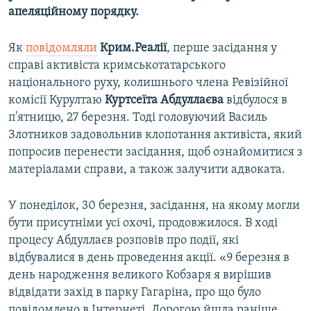
апеляційному порядку.
Як
повідомляли
Крим.Реалії
, перше засідання у
справі активіста кримськотатарського
національного руху, колишнього члена Ревізійної
комісії Курултаю
Куртсеїта Абдуллаєва
відбулося в
п'ятницю, 27 березня. Тоді головуючий Василь
Злотников задовольнив клопотання активіста, який
попросив перенести засідання, щоб ознайомитися з
матеріалами справи, а також залучити адвоката.
У понеділок, 30 березня, засідання, на якому могли
бути присутніми усі охочі, продовжилося. В ході
процесу Абдуллаєв розповів про події, які
відбувалися в день проведення акції. «9 березня в
день народження великого Кобзаря я вирішив
відвідати захід в парку Гагаріна, про що було
повідомлено в Інтернеті. Дорогою йшла раніше