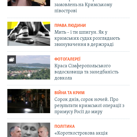
замовлень на Кримському
півострові
ПРАВА ЛЮДИНИ
Мить – і ти шпигун. Як у
кримських судах розглядають
звинувачення в держзраді
ФОТОГАЛЕРЕЇ
Краса Сімферопольського
водосховища та занедбаність
довкола
ВІЙНА ТА КРИМ
Сорок днів, сорок ночей. Про
результати кримської операції з
примусу Росії до миру
ПОЛІТИКА
«Короткострокова акція