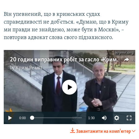
Він упевнений, що в кримських судах
справедливості не доб'ється. «Думаю, що в Криму
ми правди не знайдемо, може бути в Москві», –
повторив адвокат слова свого підзахисного.
20 годин виправних робіт за гасло «Крим – це Україна»
by
Крим.Реалії
No media source currently available
0:00
1:30
Завантажити на комп'ютер