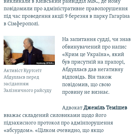
викликали в Київський райвідділ МВС, де йому
повідомили про адміністративне правопорушення
під час проведення акції 9 березня в парку Гагаріна
в Сімферополі.
На запитання судді, чи знав
обвинувачений про напис
«Крим це Україна», який
був присутній на прапорі,
Абдуллаєв дав негативну
Активіст Куртсеїт
відповідь. Він також
Абдуллаєв перед
засіданням
повідомив, що свою
Залізничного райсуду
провину не визнає.
Адвокат
Джеміль Темішев
вважає складений силовиками щодо його
підзахисного протокол про адмінпорушення
«абсурдом». «Цілком очевидно, що якщо