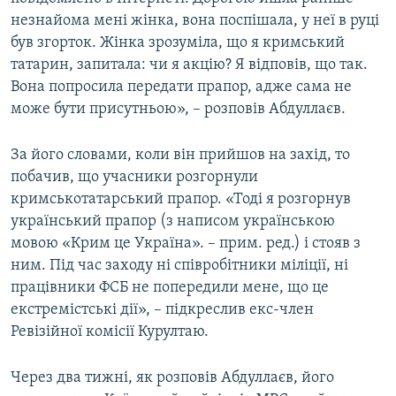
незнайома мені жінка, вона поспішала, у неї в руці
був згорток. Жінка зрозуміла, що я кримський
татарин, запитала: чи я акцію? Я відповів, що так.
Вона попросила передати прапор, адже сама не
може бути присутньою», – розповів Абдуллаєв.
За його словами, коли він прийшов на захід, то
побачив, що учасники розгорнули
кримськотатарський прапор. «Тоді я розгорнув
український прапор (з написом українською
мовою «Крим це Україна». – прим. ред.) і стояв з
ним. Під час заходу ні співробітники міліції, ні
працівники ФСБ не попередили мене, що це
екстремістські дії», – підкреслив екс-член
Ревізійної комісії Курултаю.
Через два тижні, як розповів Абдуллаєв, його