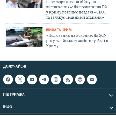
перетворилася на війну на
виснаження»: Як пропаганда РФ
у Криму пояснює невдачі «СВО»
та залякує «мінними атаками»
ВІЙНА ТА КРИМ
«Полювання на колони». Як ЗСУ
ріжуть військову логістику Росії в
Криму
ДОЛУЧАЙСЯ!
ПІДТРИМКА
ІНФО