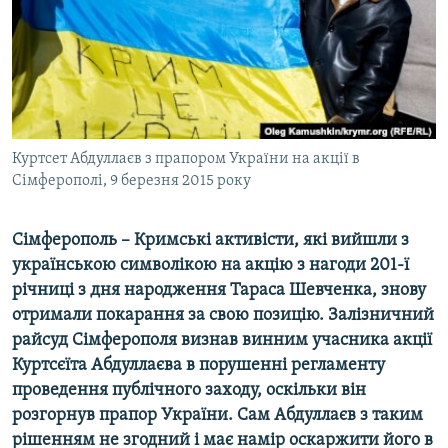
ВІДЕОУРОКИ «ELIFBE»
Русский
СВІДЧЕННЯ ОКУПАЦІЇ
Qırımtatar
УКРАЇНСЬКА ПРОБЛЕМА КРИМУ
ДОЛУЧАЙСЯ!
ІНФОГРАФІКА
Куртсет Абдуллаєв з прапором України на акції в
Сімферополі, 9 березня 2015 року
Усі сайти RFE/RL
Сімферополь – Кримські активісти, які вийшли з
українською символікою на акцію з нагоди 201-ї
річниці з дня народження Тараса Шевченка, знову
отримали покарання за свою позицію. Залізничний
райсуд Сімферополя визнав винним учасника акції
Куртсєїта Абдуллаєва в порушенні регламенту
проведення публічного заходу, оскільки він
розгорнув прапор України. Сам Абдуллаєв з таким
рішенням не згодний і має намір оскаржити його в