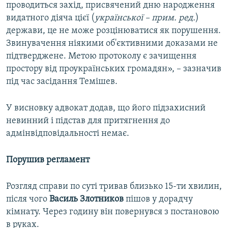
проводиться захід, присвячений дню народження
видатного діяча цієї (
української – прим. ред.
)
держави, це не може розцінюватися як порушення.
Звинувачення ніякими об'єктивними доказами не
підтверджене. Метою протоколу є зачищення
простору від проукраїнських громадян», – зазначив
під час засідання Темішев.
У висновку адвокат додав, що його підзахисний
невинний і підстав для притягнення до
адмінвідповідальності немає.
Порушив регламент
Розгляд справи по суті тривав близько 15-ти хвилин,
після чого
Василь Злотников
пішов у дорадчу
кімнату. Через годину він повернувся з постановою
в руках.