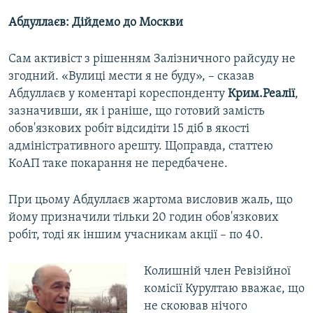
Абдуллаєв: Дійдемо до Москви
Сам активіст з рішенням Залізничного райсуду не
згодний. «Вулиці мести я не буду», – сказав
Абдуллаєв у коментарі кореспонденту
Крим.Реалії
,
зазначивши, як і раніше, що готовий замість
обов'язкових робіт відсидіти 15 діб в якості
адміністративного арешту. Щоправда, статтею
КоАП таке покарання не передбачене.
При цьому Абдуллаєв жартома висловив жаль, що
йому призначили тільки 20 годин обов'язкових
робіт, тоді як іншим учасникам акції – по 40.
Колишній член Ревізійної
комісії Курултаю вважає, що
не скоював нічого