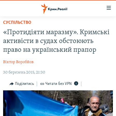
Доступність
посилання
Перейти
СУСПІЛЬСТВО
до
НОВИНИ
«Протидіяти маразму». Кримські
основного
ВОДА.КРИМ
матеріалу
активісти в судах обстоюють
ВІДЕО ТА ФОТО
Перейти
право на український прапор
до
ПОЛІТИКА
основної
Віктор Воробйов
БЛОГИ
навігації
Перейти
30 березень 2015, 21:30
ПОГЛЯД
до
ІНТЕРВ'Ю
Поділитись
Читати без VPN
пошуку
ВСЕ ЗА ДЕНЬ
СПЕЦПРОЕКТИ
ЯК ОБІЙТИ БЛОКУВАННЯ
ДЕПОРТАЦІЯ