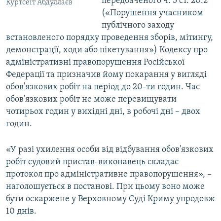
передбаченого ч. 5 ст. 20.2
Куртсеїт Абдуллаєв
(«Порушення учасником
публічного заходу
встановленого порядку проведення зборів, мітингу,
демонстрації, ходи або пікетування») Кодексу про
адміністративні правопорушення Російської
Федерації та призначив йому покарання у вигляді
обов'язкових робіт на період до 20-ти годин. Час
обов'язкових робіт не може перевищувати
чотирьох годин у вихідні дні, в робочі дні – двох
годин.
«У разі ухилення особи від відбування обов'язкових
робіт судовий пристав-виконавець складає
протокол про адміністративне правопорушення», –
наголошується в постанові. При цьому воно може
бути оскаржене у Верховному Суді Криму упродовж
10 днів.