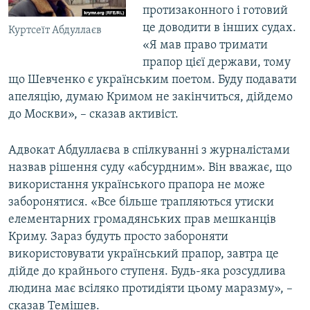
протизаконного і готовий
це доводити в інших судах.
Куртсеїт Абдуллаєв
«Я мав право тримати
прапор цієї держави, тому
що Шевченко є українським поетом. Буду подавати
апеляцію, думаю Кримом не закінчиться, дійдемо
до Москви», – сказав активіст.
Адвокат Абдуллаєва в спілкуванні з журналістами
назвав рішення суду «абсурдним». Він вважає, що
використання українського прапора не може
заборонятися. «Все більше трапляються утиски
елементарних громадянських прав мешканців
Криму. Зараз будуть просто забороняти
використовувати український прапор, завтра це
дійде до крайнього ступеня. Будь-яка розсудлива
людина має всіляко протидіяти цьому маразму», –
сказав Темішев.