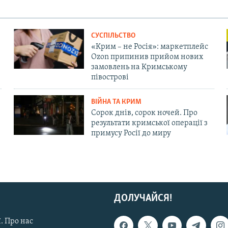
СУСПІЛЬСТВО
«Крим – не Росія»: маркетплейс
Ozon припинив прийом нових
замовлень на Кримському
півострові
ВІЙНА ТА КРИМ
Сорок днів, сорок ночей. Про
результати кримської операції з
примусу Росії до миру
ДОЛУЧАЙСЯ!
. Про нас