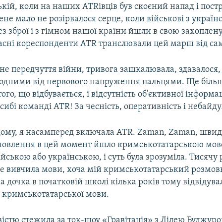
кій, коли на наших АТRівців був скоєний напад і пос
ене мало не розірвалося серце, коли військові з украї
з зброї і з гімном нашої країни йшли в свою захоплен
ласні кореспонденти АТR транслювали цей марш від са
е передчуття війни, тривога зашкалювала, здавалося, 
одними від нервового напруження пальцями. Ще біль
ого, що відбувається, і відсутність об'єктивної інформа
сибі команді АТR! За чесність, оперативність і небайду
ому, я насамперед включала АТR. Zaman, Zaman, шви
мовлення в цей момент йшло кримськотатарською мов
ійською або українською, і суть була зрозуміла. Тисячу 
не вивчила мови, хоча мій кримськотатарський розмов
 а дочка в початковій школі кілька років тому відвідува
з кримськотатарської мови.
вістю стежила за ток-шоу «Гравітація» з Лілею Буджур