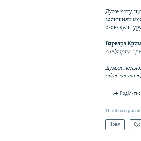
Дуже хочу, що
залишили мож
свою культуру
Варвара Кри
солідарна кр
Думки, вислов
обов'язково в
Поділитис
This item is part of
Крим
Сус