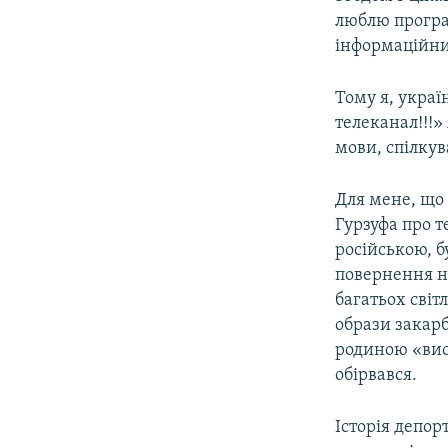
люблю програ
інформаційни
Тому я, укра
телеканал!!!»
мови, спілкув
Для мене, що 
Гурзуфа про т
російською, б
повернення на
багатьох світл
образи закарб
родиною «висла
обірвався.
Історія депор