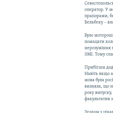
Севастопольсь
оператор. У м
прапорами, бе
Бельбеку – в
Було моторошн
помацати хол
нерозуміння т
ЗМІ. Тому спа
Прибігши дод
Навіть якщо 
мова була рос
вилаяла, що 
року випуску,
факультатив 
Згодом з ціка