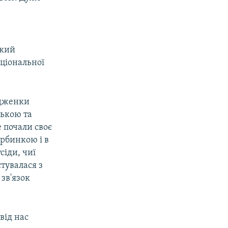
ький
аціональної
одженки
ською та
 почали своє
орбинкою і в
сіди, чиї
стувалася з
 зв'язок
від нас