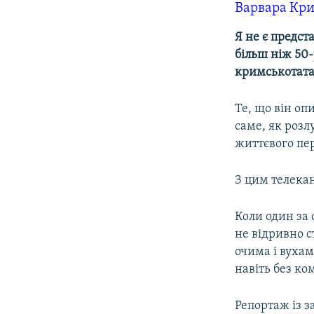
Варвара Кр
Я не є предс
більш ніж 50
кримськотата
Те, що він оп
саме, як розл
життєвого пер
З цим телека
Коли один за 
не відривно 
очима і вуха
навіть без ком
Репортаж із з