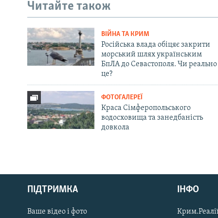
Читайте також
ВІЙНА ТА КРИМ
Російська влада обіцяє закрити
морський шлях українським
БпЛА до Севастополя. Чи реально
це?
ФОТОГАЛЕРЕЇ
Краса Сімферопольського
водосховища та занедбаність
довкола
Русский
ПІДТРИМКА
ІНФО
Qırımtatar
Ваше відео і фото
Крим.Реалії
ДОЛУЧАЙСЯ!