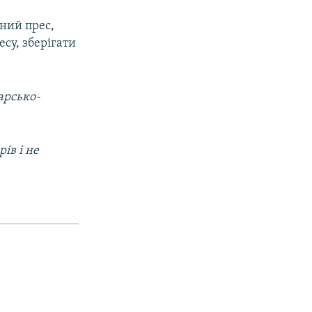
чний прес,
су, зберігати
арсько-
ів і не