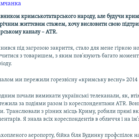
имчанка
тавником кримськотатарського народу, але будучи кри
-річним життєвим стажем, хочу висловити свою підтр
рському каналу – ATR.
инився під загрозою закриття, стало для мене гіркою н
учитися з товаришем, з яким пов'язують багато момент
іоду.
налом ми пережили горезвісну «кримську весну» 2014 
одним почали вимикати українські телеканали, як, втім,
стежила за подіями разом із кореспондентами АТR. Вон
ми. Транслювали з різних місць Криму, робили прямі в
ентарів. Я знала всіх кореспондентів в обличчя і на ім'
ахопленого аеропорту, бійка біля Будинку профспілок на