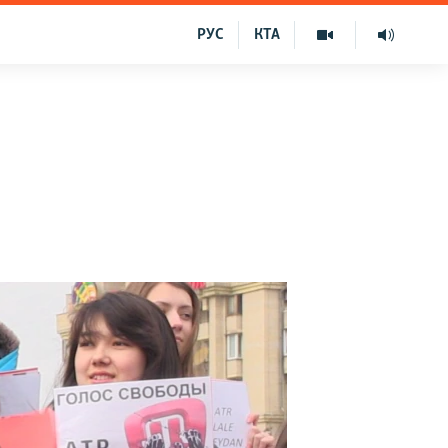
РУС
КТА