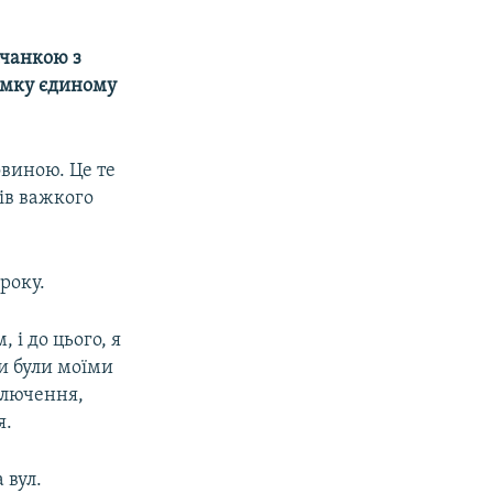
мчанкою з
имку єдиному
овиною. Це те
ів важкого
року.
 і до цього, я
и були моїми
ключення,
я.
 вул.