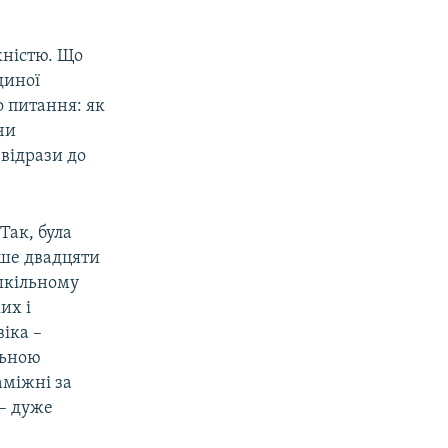
жністю. Що
єдиної
о питання: як
чи
 відрази до
Так, була
ьше двадцяти
 шкільному
их і
іка –
льною
аміжні за
 – дуже