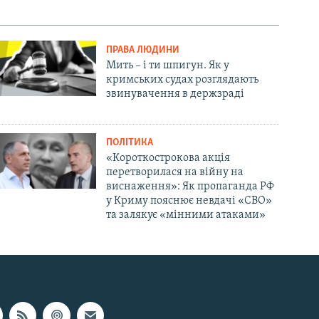
ПРАВА ЛЮДИНИ
Мить – і ти шпигун. Як у
кримських судах розглядають
звинувачення в держзраді
ПОЛІТИКА
«Короткострокова акція
перетворилася на війну на
виснаження»: Як пропаганда РФ
у Криму пояснює невдачі «СВО»
та залякує «мінними атаками»