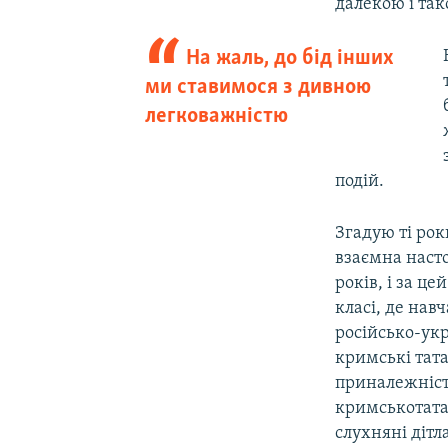
далекою і так
На жаль, до бід інших
ми ставимося з дивною
легковажністю
подій.
Згадую ті рок
взаємна насто
років, і за ц
класі, де нав
російсько-укр
кримські тата
приналежністю
кримськотатар
слухняні дітл