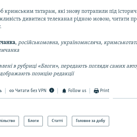
б кримським татарам, які знову потрапили під істори
ливість дивитися телеканал рідною мовою, читати пре
.
мчанка
,
російськомовна, україномисляча, кримськотат
имчанка
лені в рубриці «Блоги», передають погляди самих автор
ідображають позицію редакції
ь
Читати без VPN
Follow us
Print
пільство
Блоги
Статті
Головне за добу