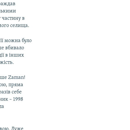
траждав
нськими
у частину в
мого селища.
її можна було
ше вбивало
ції в інших
жість.
дше Zaman!
ою, пряма
разів себе
ник – 1998
ла
овою. Дуже