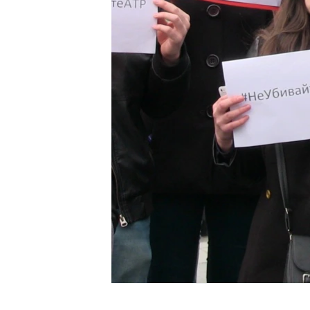
ВІДЕОУРОКИ «ELIFBE»
СВІДЧЕННЯ ОКУПАЦІЇ
УКРАЇНСЬКА ПРОБЛЕМА КРИМУ
ІНФОГРАФІКА