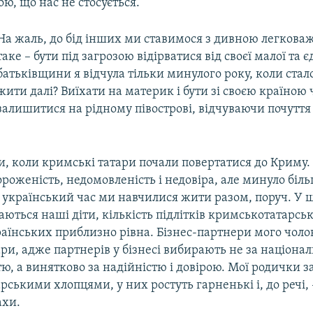
ою, що нас не стосується.
На жаль, до бід інших ми ставимося з дивною легкова
таке – бути під загрозою відірватися від своєї малої та 
батьківщини я відчула тільки минулого року, коли стал
жити далі? Виїхати на материк і бути зі своєю країною 
залишитися на рідному півострові, відчуваючи почуття
и, коли кримські татари почали повертатися до Криму. 
роженість, недомовленість і недовіра, але минуло біл
ей український час ми навчилися жити разом, поруч. У
чаються наші діти, кількість підлітків кримськотатарськ
аїнських приблизно рівна. Бізнес-партнери мого чолов
ри, адже партнерів у бізнесі вибирають не за націона
, а винятково за надійністю і довірою. Мої родички з
ськими хлопцями, у них ростуть гарненькі і, до речі,
ахи.