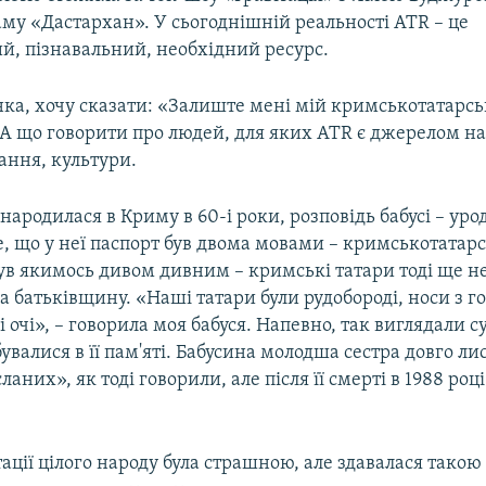
му «Дастархан». У сьогоднішній реальності ATR – це
й, пізнавальний, необхідний ресурс.
їнка, хочу сказати: «Залиште мені мій кримськотатарс
 А що говорити про людей, для яких АТR є джерелом н
ання, культури.
народилася в Криму в 60-і роки, розповідь бабусі – ур
е, що у неї паспорт був двома мовами – кримськотатар
ув якимось дивом дивним – кримські татари тоді ще не
 батьківщину. «Наші татари були рудобороді, носи з г
і очі», – говорила моя бабуся. Напевно, так виглядали су
увалися в її пам'яті. Бабусина молодша сестра довго ли
них», як тоді говорили, але після її смерті в 1988 році
тації цілого народу була страшною, але здавалася такою 