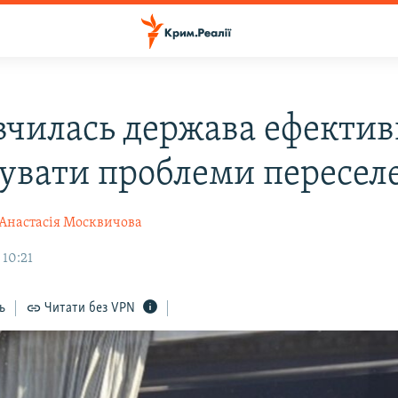
вчилась держава ефекти
увати проблеми пересел
Анастасія Москвичова
 10:21
ь
Читати без VPN