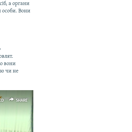
іб, а органи
я особи. Вони
о
овлят.
о вони
ію чи не
ED
SHARE