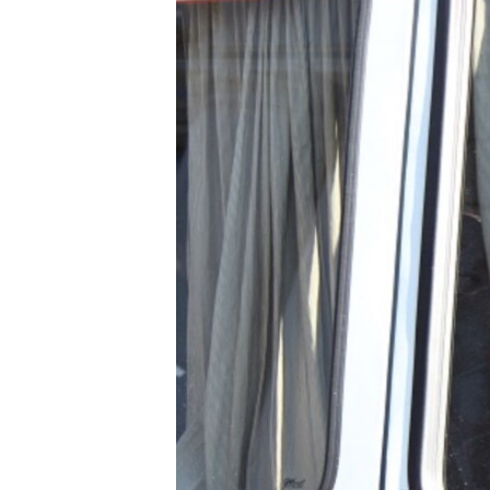
ВІДЕОУРОКИ «ELIFBE»
СВІДЧЕННЯ ОКУПАЦІЇ
УКРАЇНСЬКА ПРОБЛЕМА КРИМУ
ІНФОГРАФІКА