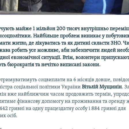
лічують майже 1 мільйон 200 тисяч внутрішньо переміщ
інсоцполітики. Найбільше проблем виникає у побутових
мати житло, де лікуватись та як дитині скласти ЗНО. 
ржава робить усе можливе, аби забезпечити людей необ
адної економічної ситуації. Втім, волонтери припускают
ють бюрократія та нечітко виписані закони.
отримуватимуть соцвиплати на 6 місяців довше, повід
істра соціальної політики України
Віталій Мущинін
. З
мін вже найближчим часом продовжить термін, упрод
лятиме фінансову допомогу на проживання та оренду ж
442 гривні на одну працездатну особу і 884 гривні для
х осіб.