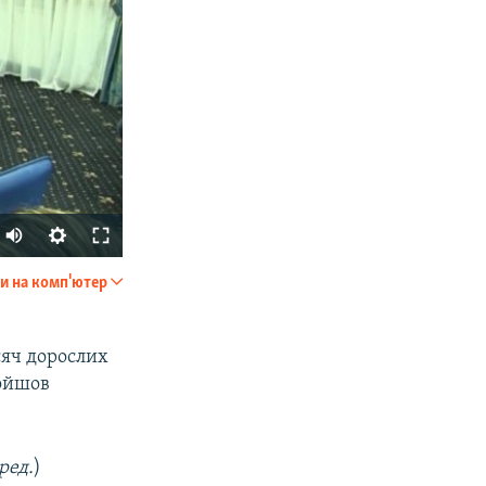
и на комп'ютер
SHARE
сяч дорослих
ройшов
ред.
)