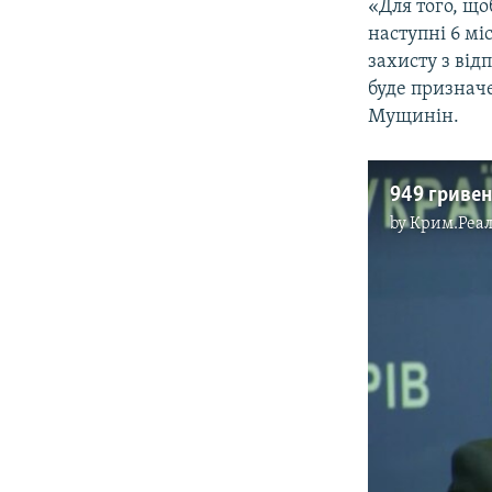
«Для того, що
наступні 6 мі
захисту з від
буде призначе
Мущинін.
by
Крим.Реал