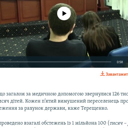
No media source currently available
0:58
Завантажит
EMBED
 що загалом за медичною допомогою звернулися 126 ти
тисяч дітей. Кожен п’ятий вимушений переселенець п
еження за рахунок держави, каже Терещенко.
проведено взагалі обстежень із 1 мільйона 100 (
тисяч – 