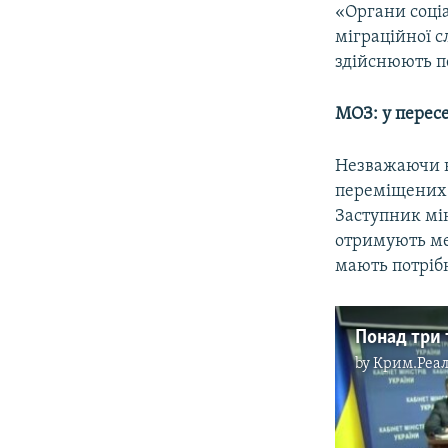
«Органи соці
міграційної с
здійснюють п
МОЗ: у перес
Незважаючи н
переміщених 
Заступник мі
отримують ме
мають потрібн
by
Крим.Реал