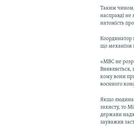
Таким чином, 
насправді не
натомість про
Координатор 
що механізм 
«МВС не розр
Виявляється, 
кому вони при
воєнного конф
Якщо людина п
захисту, то М
держави надх
зауважив заст