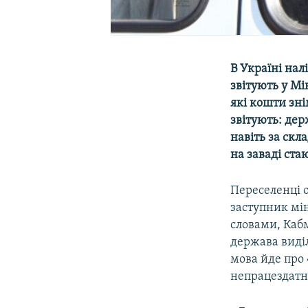
В Україні на
звітують у М
які кошти зні
звітують: де
навіть за скл
на заваді ста
Переселенці 
заступник мін
словами, Каб
держава виді
мова йде про 
непрацездатни