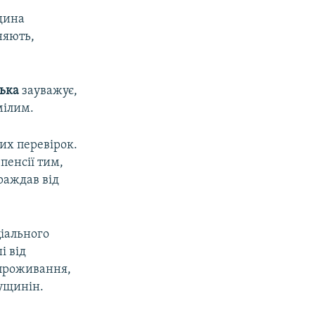
юдина
няють,
цька
зауважує,
мілим.
их перевірок.
пенсії тим,
траждав від
ціального
і від
проживання,
Мущинін.