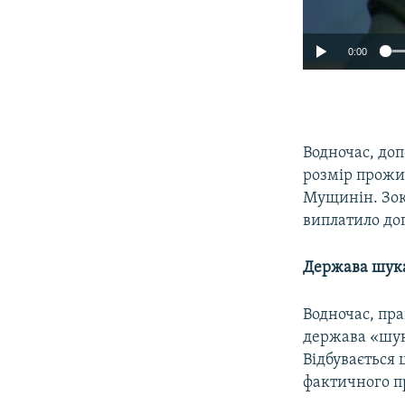
0:00
Водночас, доп
розмір прожит
Мущинін. Зок
виплатило до
Держава шука
Водночас, пра
держава «шук
Відбувається 
фактичного п