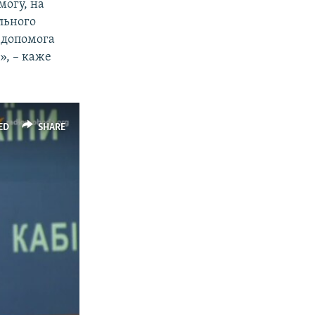
могу, на
ального
і допомога
», – каже
ED
SHARE