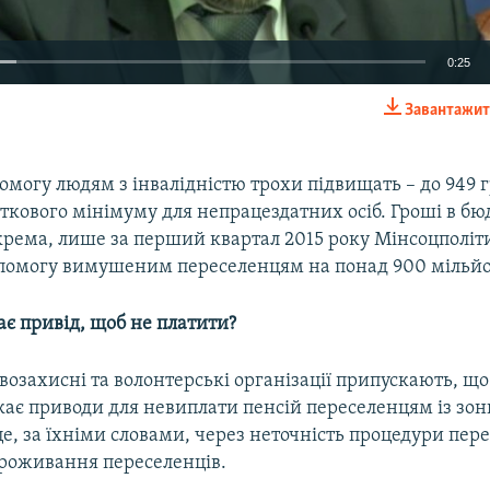
0:25
Завантажит
EMBED
омогу людям з інвалідністю трохи підвищать – до 949 г
кового мінімуму для непрацездатних осіб. Гроші в бю
рема, лише за перший квартал 2015 року Мінсоцполіт
помогу вимушеним переселенцям на понад 900 мільйо
є привід, щоб не платити?
возахисні та волонтерські організації припускають, щ
ає приводи для невиплати пенсій переселенцям із зон
це, за їхніми словами, через неточність процедури пер
роживання переселенців.