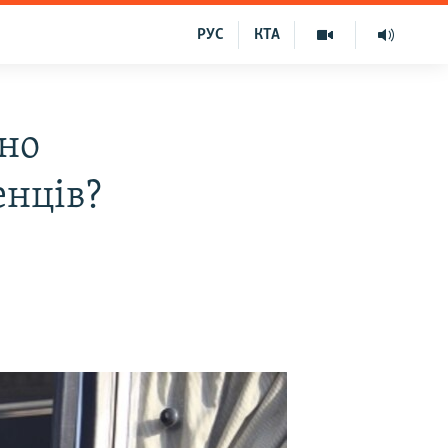
РУС
КТА
вно
енців?