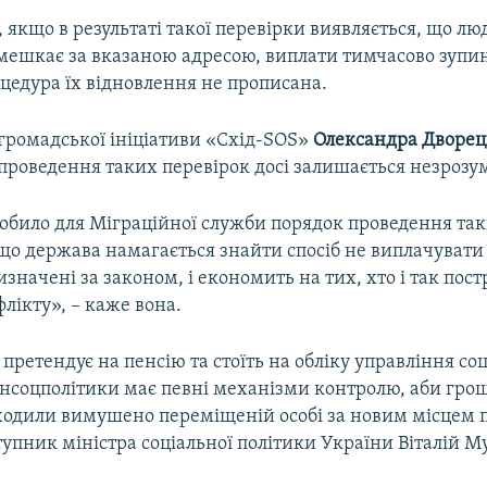
якщо в результаті такої перевірки виявляється, що л
 мешкає за вказаною адресою, виплати тимчасово зупи
цедура їх відновлення не прописана.
громадської ініціативи «Схід-SOS»
Олександра Дворе
проведення таких перевірок досі залишається незрозу
обило для Міграційної служби порядок проведення так
що держава намагається знайти спосіб не виплачувати 
значені за законом, і економить на тих, хто і так пос
лікту», – каже вона.
ретендує на пенсію та стоїть на обліку управління со
інсоцполітики має певні механізми контролю, аби грош
одили вимушено переміщеній особі за новим місцем 
упник міністра соціальної політики України Віталій 