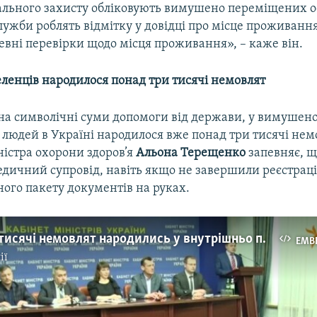
ального захисту обліковують вимушено переміщених ос
лужби роблять відмітку у довідці про місце проживанн
евні перевірки щодо місця проживання», – каже він.
еленців народилося понад три тисячі немовлят
а символічні суми допомоги від держави, у вимушен
людей в Україні народилося вже понад три тисячі нем
ністра охорони здоров’я
Альона Терещенко
запевняє, щ
дичний супровід, навіть якщо не завершили реєстрац
ого пакету документів на руках.
Понад три тисячі немовлят народились у внутрішньо переміщених осіб – міністерство охорони здоров’я
EMB
ії