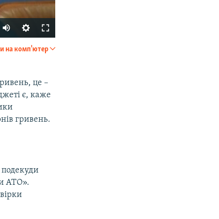
и на комп'ютер
SHARE
ривень, це –
джеті є, каже
ики
нів гривень.
px
width
о подекуди
и АТО».
евірки