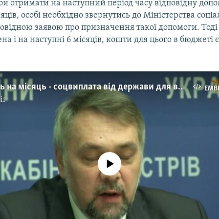
би отримати на наступний період часу відповідну допо
сяців, особі необхідно звернутись до Міністерства соці
повідною заявою про призначення такої допомоги. Тод
на і на наступні 6 місяців, кошти для цього в бюджеті є
949 гривень на місяць - соцвиплата від держави для вимушених переселенців, що мають інвалідність
EMB
ії
No media source currently available