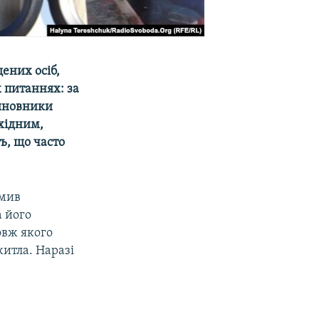
ених осіб,
 питаннях: за
Чиновники
хідним,
ь, що часто
омив
а його
овж якого
итла. Наразі