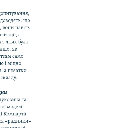
оцопитування,
і доводять, що
, вони навіть
ізації, а
 з яких була
інше, як
иттям саме
ію і міцно
ся, а шматки
 складу.
дим
нуковича та
ної моделі
ні Компартії
ися «радники»