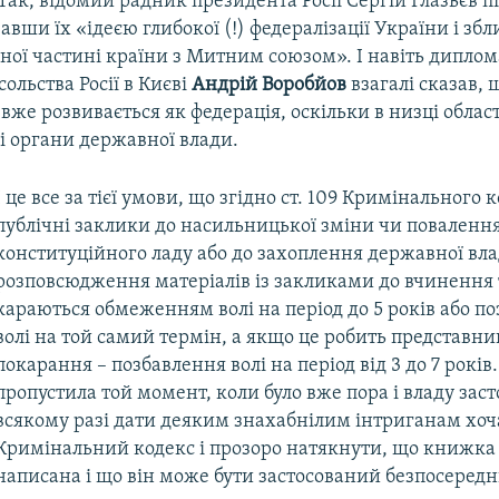
 Так, відомий радник президента Росії Сергій Глазьєв п
авши їх «ідеєю глибокої (!) федералізації України і з
ної частині країни з Митним союзом». І навіть диплом
ольства Росії в Києві
Андрій Воробйов
взагалі сказав, 
же розвивається як федерація, оскільки в низці облас
і органи державної влади.
І це все за тієї умови, що згідно ст. 109 Кримінального к
публічні заклики до насильницької зміни чи поваленн
конституційного ладу або до захоплення державної вла
розповсюдження матеріалів із закликами до вчинення т
караються обмеженням волі на період до 5 років або п
волі на той самий термін, а якщо це робить представни
покарання – позбавлення волі на період від 3 до 7 років
пропустила той момент, коли було вже пора і владу заст
всякому разі дати деяким знахабнілим інтриганам хоч
Кримінальний кодекс і прозоро натякнути, що книжка
написана і що він може бути застосований безпосередн