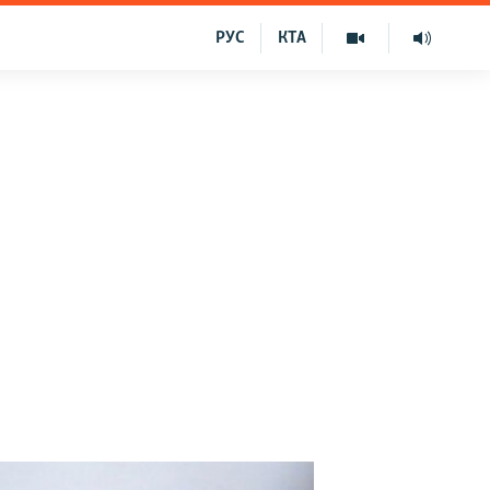
РУС
КТА