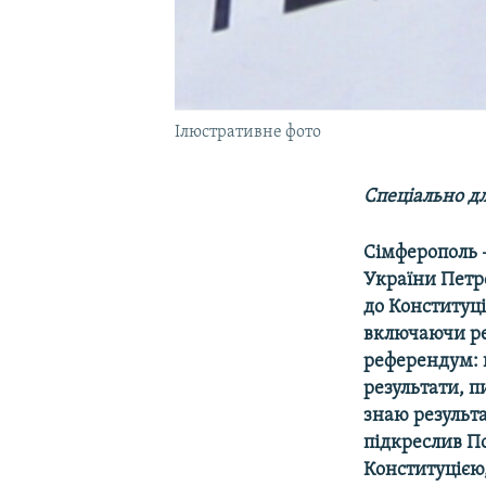
Ілюстративне фото
Спеціально д
Сімферополь 
України Петр
до Конституці
включаючи ре
референдум: п
результати, п
знаю результа
підкреслив По
Конституцією,