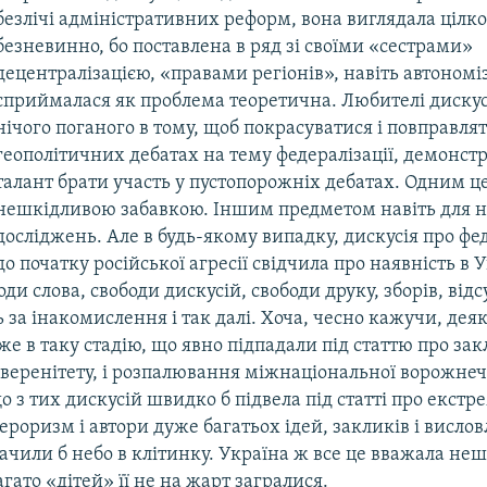
безлічі адміністративних реформ, вона виглядала цілк
безневинно, бо поставлена в ряд зі своїми «сестрами»
децентралізацією, «правами регіонів», навіть автономі
сприймалася як проблема теоретична. Любителі дискус
нічого поганого в тому, щоб покрасуватися і повправлят
геополітичних дебатах на тему федералізації, демонст
талант брати участь у пустопорожніх дебатах. Одним ц
нешкідливою забавкою. Іншим предметом навіть для 
досліджень. Але в будь-якому випадку, дискусія про фе
до початку російської агресії свідчила про наявність в 
оди слова, свободи дискусій, свободи друку, зборів, відс
 за інакомислення і так далі. Хоча, чесно кажучи, деяк
е в таку стадію, що явно підпадали під статтю про за
веренітету, і розпалювання міжнаціональної ворожне
що з тих дискусій швидко б підвела під статті про екстр
ероризм і автори дуже багатьох ідей, закликів і висл
бачили б небо в клітинку. Україна ж все це вважала н
агато «дітей» її не на жарт загралися.