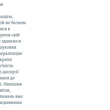
ом
зацією,
ій не бачили
ися в
руючи свій
е здавалося
наукових
дералізацію
Україні
утність
і дискусії
клики до
чі. Нинішня
емізм,
овлювань вже
ешкідливими