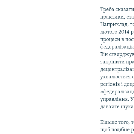
Треба сказати
практики, ста
Наприклад, го
лютого 2014 р
процеси в пос
федералізаці
Він стверджув
закріпити пр
децентралізац
ухвалюється о
регіонів і де
«федералізаці
управління. У
давайте шука
Більше того, 
щоб подібне р