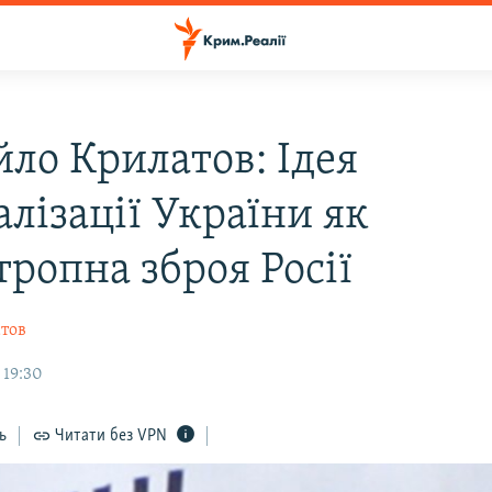
ло Крилатов: Ідея
лізації України як
тропна зброя Росії
тов
 19:30
ь
Читати без VPN