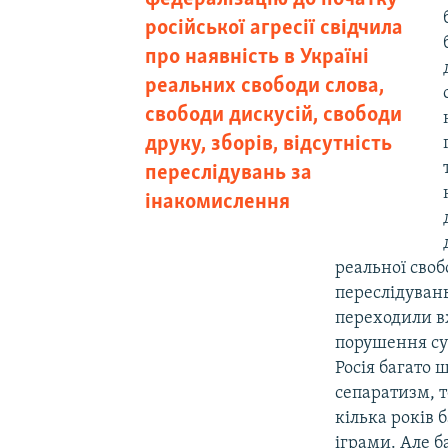
російської агресії свідчила
про наявність в Україні
реальних свободи слова,
свободи дискусій, свободи
друку, зборів, відсутність
переслідувань за
інакомислення
реальної своб
переслідувань
переходили вж
порушення су
Росія багато 
сепаратизм, т
кілька років 
іграми. Але б