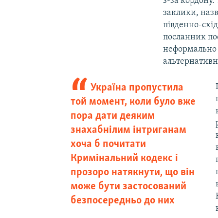
з-за кордону.
заклики, назв
південно-схід
посланник пос
неформально в
альтернативн
Україна пропустила
той момент, коли було вже
пора дати деяким
знахабнілим інтриганам
хоча б почитати
Кримінальний кодекс і
прозоро натякнути, що він
може бути застосований
безпосередньо до них