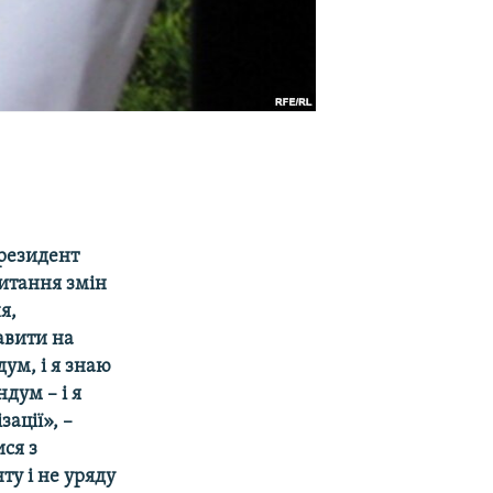
Президент
итання змін
я,
авити на
ум, і я знаю
дум – і я
ації», –
ся з
ту і не уряду