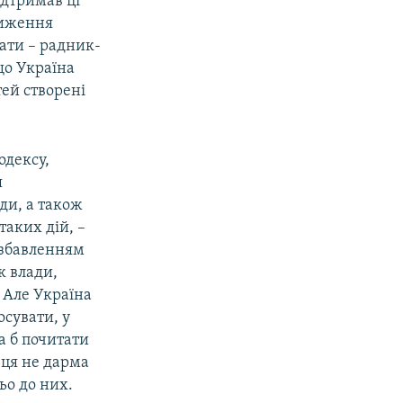
ідтримав ці
ближення
ати – радник-
що Україна
тей створені
одексу,
я
ди, а також
аких дій, –
озбавленням
к влади,
. Але Україна
осувати, у
а б почитати
 ця не дарма
ьо до них.