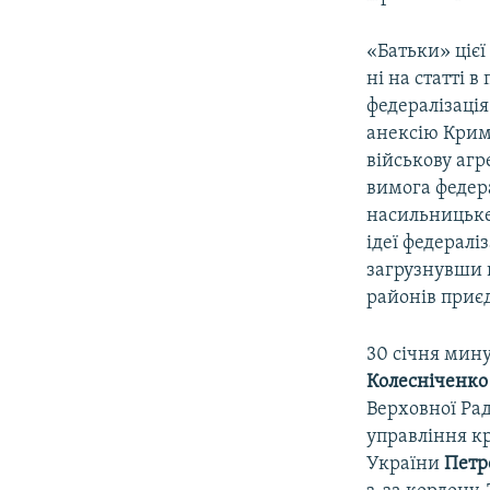
«Батьки» цієї
ні на статті в
федералізація
анексію Криму
військову агр
вимога федера
насильницьке
ідеї федераліз
загрузнувши в
районів приєд
30 січня мину
Колесніченк
Верховної Рад
управління кр
України
Петр