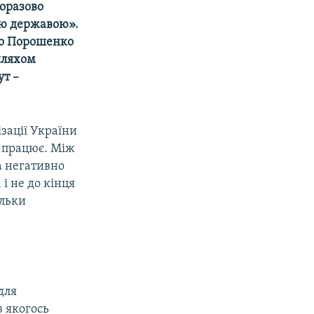
оразово
ою державою».
тро Порошенко
шляхом
ут –
зації України
о працює. Між
ка негативно
і не до кінця
ільки
для
з якогось