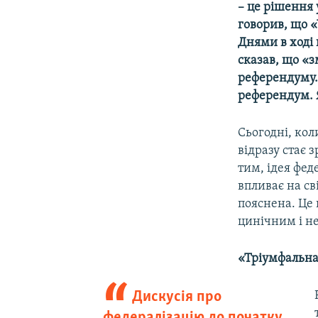
– це рішення
говорив, що 
Днями в ході 
сказав, що «
референдуму. 
референдум. 
Сьогодні, кол
відразу стає 
тим, ідея фед
впливає на св
пояснена. Це 
цинічним і не
«Тріумфальна 
Дискусія про
федералізацію до початку