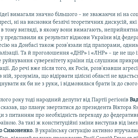
 ідеї вимагали значно більшого – не зважаючи ні на с
 пресі, ні на висновки безлічі теоретичних дискусій, як
 в тому вигляді, в якому вони вимагають, неприйнятна
 представили як результат відмови України від федерал
есію на Донбасі також розв'язали під прапорами, одним
лізації. Та й проголошення «ДНР» і «ЛНР» – це не що 
 руйнування суверенітету країни під слушним прикр
ації. До речі вже після того, як Росія, розв'язавши агрес
 ній, зрозуміла, що відірвати цілісні області не вдасть
нувати як би не з руки, і відмовилася брати їх до свого
лого року тоді народний депутат від Партії регіонів
Ва
о
сказав, що планує звертатися до президента Віктора Я
и з питанням про необхідність переходу до федератив
аїною. За такі ж конституційні зміни виступав від іме
о Симоненко
. В українську ситуацію активно втручал