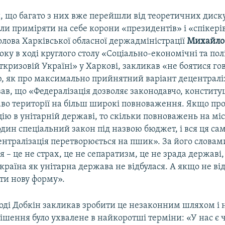
, що багато з них вже перейшли від теоретичних диску
ли приміряти на себе корони «президентів» і «спікері
лова Харківської обласної держадміністрації
Михайло 
оку в ході круглого столу «Соціально-економічні та пол
ткризовій Україні» у Харкові, закликав «не боятися го
ю, як про максимально прийнятний варіант децентраліз
ав, що «Федералізація дозволяє законодавчо, конститу
аво території на більш широкі повноваження. Якщо пр
ію в унітарній державі, то скільки повноважень на міс
дин спеціальний закон під назвою бюджет, і вся ця сам
централізація перетворюється на пшик». За його словам
я – це не страх, це не сепаратизм, це не зрада державі
країна як унітарна держава не відбулася. А якщо не від
ти нову форму».
тоді Добкін закликав зробити це незаконним шляхом і 
ішення було ухвалене в найкоротші терміни: «У нас є 