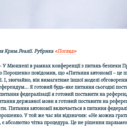
ля Крим.Реалії. Рубрика
«Погляд»
– У Мюнхені в рамках конференції з питань безпеки 
о Порошенко повідомив, що «Питання автономії – це п
ї. І, звичайно, він вимагатиме іншої моделі обговоренн
ферендум... Я готовий будь-яке питання сьогодні пост
итання федералізації я готовий поставити на референд
итання державної мови я готовий поставити на референ
ти. Питання автономії включається в питання федераліз
рошенко. У той же час він відзначив: «Не можна грати
 є абсолютно чітка процедура. Це не рішення парламен