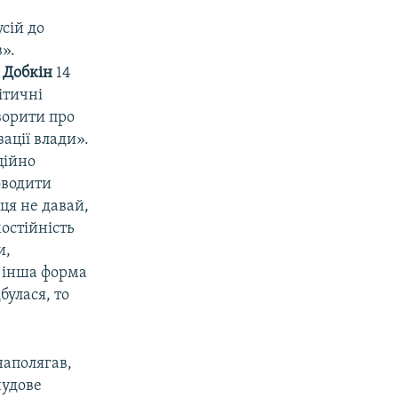
сій до
в».
Добкін
14
ітичні
ворити про
ації влади».
ційно
оводити
ця не давай,
остійність
и,
, інша форма
булася, то
наполягав,
чудове