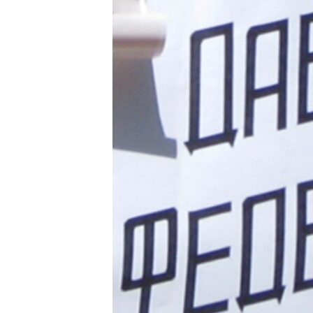
ВІДЕОУРОКИ «ELIFBE»
СВІДЧЕННЯ ОКУПАЦІЇ
УКРАЇНСЬКА ПРОБЛЕМА КРИМУ
ІНФОГРАФІКА