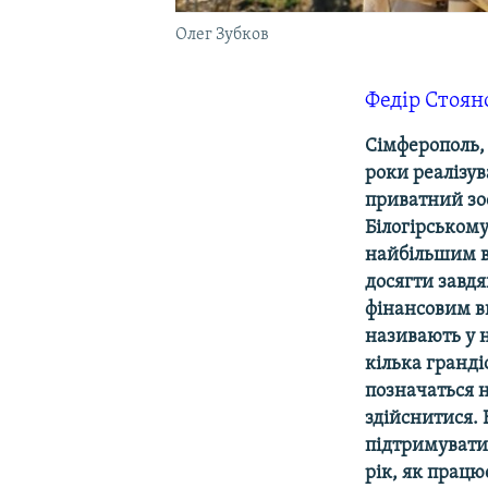
Олег Зубков
Федір Стоян
Сімферополь, 
роки реалізув
приватний зо
Білогірському
найбільшим в 
досягти завд
фінансовим в
називають у н
кілька гранді
позначаться н
здійснитися.
підтримувати 
рік, як працю