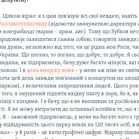
 депутати)?
– Цілком вірно: я з цим пов'язую всі свої невдачі, навіть
Россільгоспнагляду
(
відомство звинуватило директора 
в контрабанді тварин – прим. авт.
). Тому що Зубков не
продовжує залишатися самим собою, говорити завжди 
він думає, незалежно від того, чи це рідна моя Росія, чи
Україна. Що погано, то погано, що добре, то добре. Я сьо
людина, як підприємець, бачу дуже багато мінусів, які
спокою. І в
день випуску левів
– у мене аж ніяк не свят
хоча цей день завжди пов'язаний з концертом на площі
парком), з величезним запрошенням людей. Цього року
 того, я змушений підняти вхідну плату в парк, бо я, я
інці з кінцями. І я бачу, що я не випливаю за російсь
і. Я не можу витрачати до останньої копійки те, що я 
. Я – заможний підприємець, у мене на багато чого є гр
 відвідуваність цього парку впала на 120 тисяч осіб, в
ка» – у 8 разів – це катастрофічні цифри. Відразу пішл