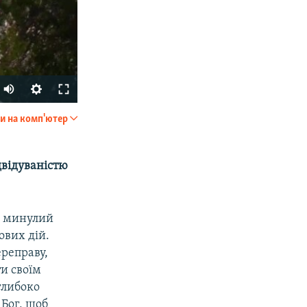
и на комп'ютер
SHARE
двідуваністю
іж минулий
ових дій.
ереправу,
px
width
ти своїм
 глибоко
 Бог, щоб