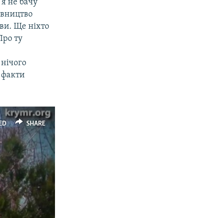
 я не бачу
івництво
ви. Ще ніхто
Про ту
 нічого
ь факти
ED
SHARE