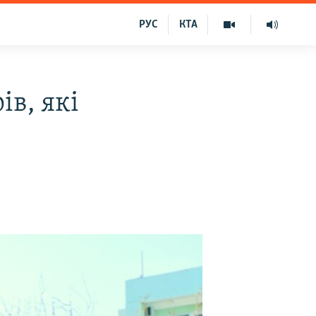
РУС
КТА
в, які