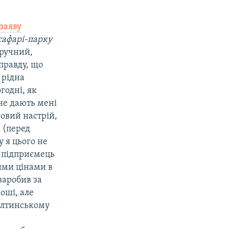
заяву
сафарі-парку
зручний,
правду, що
 рідна
годні, як
 не дають мені
ковий настрій,
 (перед
 я цього не
к підприємець
кими цінами в
заробив за
оші, але
 ялтинському
а