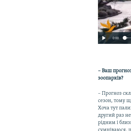
0:00
– Ваш прогноз
зоопарків?
– Прогноз скл
сезон, тому щ
Хоча тут пали
другий раз не
рідним і близ
сумніваюся, щ