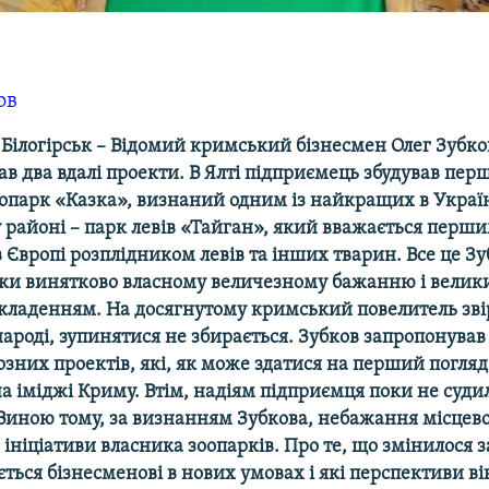
ов
Білогірськ – Відомий кримський бізнесмен Олег Зубков
ав два вдалі проекти. В Ялті підприємець збудував пер
опарк «Казка», визнаний одним із найкращих в Україні
 районі – парк левів «Тайган», який вважається перши
Європі розплідником левів та інших тварин. Все це Зу
яки винятково власному величезному бажанню і велик
кладенням. На досягнутому кримський повелитель звір
ароді, зупинятися не збирається. Зубков запропонував
озних проектів, які, як може здатися на перший погля
а іміджі Криму. Втім, надіям підприємця поки не суди
 Виною тому, за визнанням Зубкова, небажання місцево
ініціативи власника зоопарків. Про те, що змінилося 
ється бізнесменові в нових умовах і які перспективи ві