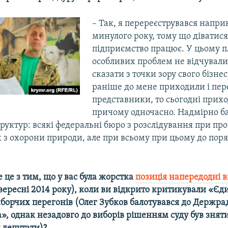
– Так, я перереєструвався напри
минулого року, тому що діватися
підприємство працює. У цьому п
особливих проблем не відчували
сказати з точки зору свого бізне
раніше до мене приходили і пер
представники, то сьогодні приход
причому одночасно. Надмірно б
руктур: всякі федеральні бюро з розслідування при пр
х з охорони природи, але при всьому при цьому до пор
е це з тим, що у вас була жорстка
позиція напередодні в
вересні 2014 року), коли ви відкрито критикували «Єд
иборчих перегонів (Олег Зубков балотувався до Держрад
, однак незадовго до виборів рішенням суду був зняти