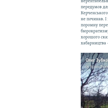
нерентабельні
передумов дл
Керченського 
не починав. І
поромну переп
бюрократизму,
хорошого сказ
хабарництва 
Олег Зубко
by
Крим.Реал