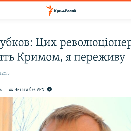
убков: Цих революціонері
ять Кримом, я переживу
12:55
ь
Читати без VPN