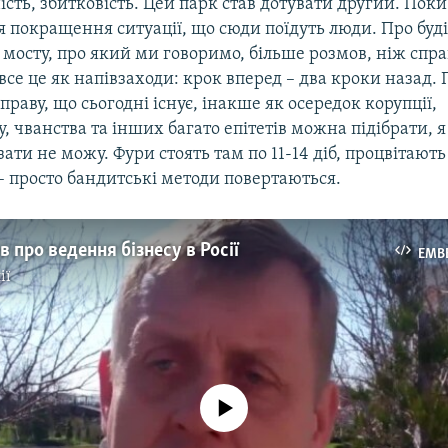
сть, збитковість. Цей парк став дотувати другий. Поки
я покращення ситуації, що сюди поїдуть люди. Про буд
мосту, про який ми говоримо, більше розмов, ніж спра
 все це як напівзаходи: крок вперед – два кроки назад. 
раву, що сьогодні існує, інакше як осередок корупції,
 чванства та інших багато епітетів можна підібрати, я
ати не можу. Фури стоять там по 11-14 діб, процвітают
– просто бандитські методи повертаються.
в про ведення бізнесу в Росії
EMB
ії
No media source currently available