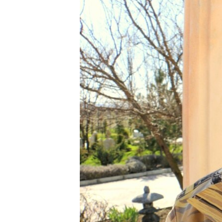
ВІДЕОУРОКИ «ELIFBE»
СВІДЧЕННЯ ОКУПАЦІЇ
УКРАЇНСЬКА ПРОБЛЕМА КРИМУ
ІНФОГРАФІКА