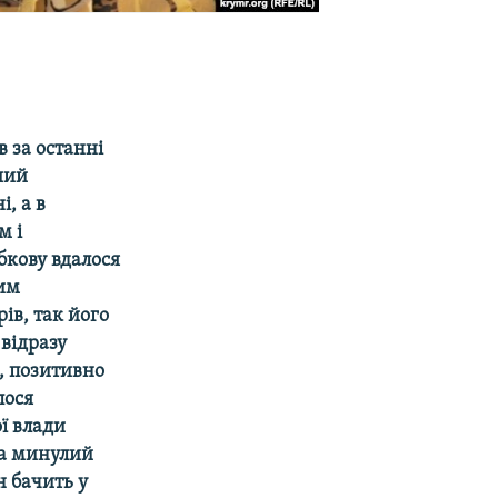
 за останні
ший
, а в
м і
бкову вдалося
им
ів, так його
 відразу
д, позитивно
лося
ї влади
за минулий
н бачить у