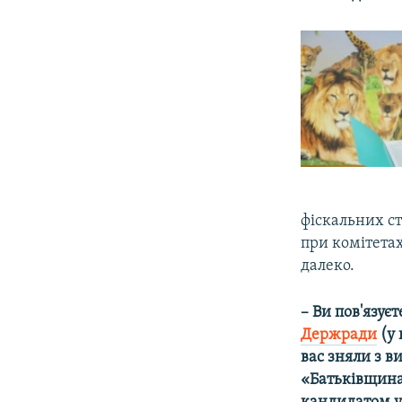
фіскальних ст
при комітета
далеко.
– Ви пов'язуєт
Держради
(у 
вас зняли з в
«Батьківщина»