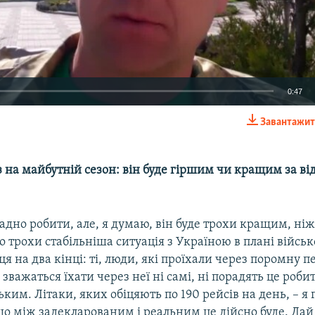
0:47
Завантажит
EMBED
 на майбутній сезон: він буде гіршим чи кращим за ві
адно робити, але, я думаю, він буде трохи кращим, н
о трохи стабільніша ситуація з Україною в плані військ
ця на два кінці: ті, люди, які проїхали через поромну п
 зважаться їхати через неї ні самі, ні порадять це роби
ьким. Літаки, яких обіцяють по 190 рейсів на день, – я
о між задекларованим і реальним це дійсно буде. Дай