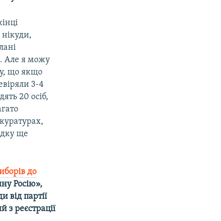
кінці
 нікуди,
лані
. Але я можу
су, що якщо
евіряли 3-4
ять 20 осіб,
агато
окуратурах,
ядку ще
иборів до
ину Росію»,
и від партії
й з реєстрації