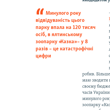
кандидатом у
Минулого року
відвідуваність цього
парку впала на 120 тисяч
осіб, в ялтинському
зоопарку «Казка» – у 8
разів – це катастрофічні
цифри
робив. Більше
маю зводити к
своєму бюджет
часів України
минулого року
зоопарку «Каз