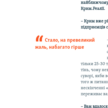
найближчому 
Крим.Реалії.
– Крим вже рі
підприємців с
Стало, на превеликий
жаль, набагато гірше
тільки 25-30 
тінь, чому н
суворі, якби 
того ж питанн
нескінченні «
переживає важ
– Вам вдалося