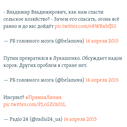
- Владимир Владимирович, как нам спасти
сельское хозяйство? - Зачем его спасать, огонь всё
равно и до вас дойдёт
pic.twitter.com/e8WRxbfJIG
— РБ головного мозга (@belamova)
16 апреля 2015
Путин превратился в Лукашенко. Обсуждает надои
коров. Других проблем в стране нет.
— РБ головного мозга (@belamova)
16 апреля 2015
Инсульт?
#ПрямаяЛиния
pic.twitter.com/PLcGZOiO1L
— Радіо 24 (@radio24_ua)
16 апреля 2015