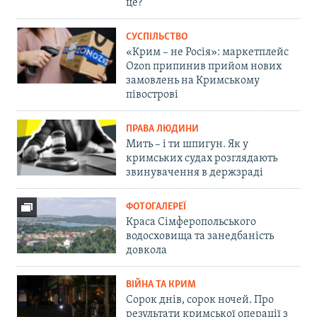
це?
СУСПІЛЬСТВО
«Крим – не Росія»: маркетплейс
Ozon припинив прийом нових
замовлень на Кримському
півострові
ПРАВА ЛЮДИНИ
Мить – і ти шпигун. Як у
кримських судах розглядають
звинувачення в держзраді
ФОТОГАЛЕРЕЇ
Краса Сімферопольського
водосховища та занедбаність
довкола
ВІЙНА ТА КРИМ
Сорок днів, сорок ночей. Про
результати кримської операції з