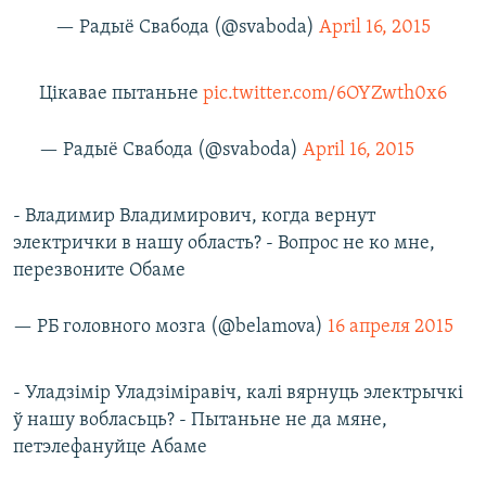
— Радыё Свабода (@svaboda)
April 16, 2015
Цікавае пытаньне
pic.twitter.com/6OYZwth0x6
— Радыё Свабода (@svaboda)
April 16, 2015
- Владимир Владимирович, когда вернут
электрички в нашу область? - Вопрос не ко мне,
перезвоните Обаме
— РБ головного мозга (@belamova)
16 апреля 2015
- Уладзімір Уладзіміравіч, калі вярнуць электрычкі
ў нашу вобласьць? - Пытаньне не да мяне,
петэлефануйце Абаме