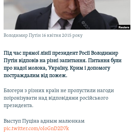
ВІДЕОУРОКИ «ELIFBE»
Русский
СВІДЧЕННЯ ОКУПАЦІЇ
Qırımtatar
УКРАЇНСЬКА ПРОБЛЕМА КРИМУ
Володимир Путін 16 квітня 2015 року
ДОЛУЧАЙСЯ!
ІНФОГРАФІКА
Під час прямої лінії президент Росії Володимир
Путін відповів на різні запитання. Питання були
Усі сайти RFE/RL
про надої молока, Україну, Крим і допомогу
постраждалим від пожеж.
Блогери з різних країн не пропустили нагоди
поіронізувати над відповідями російського
президента.
Выступ Пуціна адным малюнкам
pic.twitter.com/oIoGnD2D7k