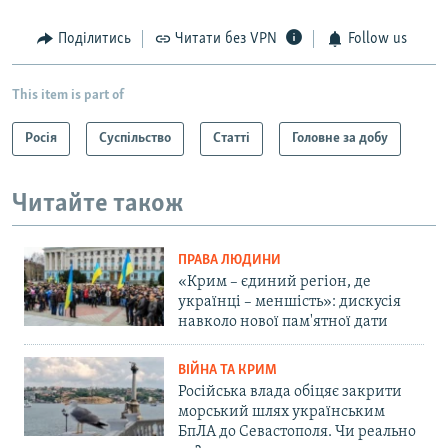
Поділитись
Читати без VPN
Follow us
This item is part of
Росія
Суспільство
Статті
Головне за добу
Читайте також
ПРАВА ЛЮДИНИ
«Крим – єдиний регіон, де
українці – меншість»: дискусія
навколо нової пам'ятної дати
ВІЙНА ТА КРИМ
Російська влада обіцяє закрити
морський шлях українським
БпЛА до Севастополя. Чи реально