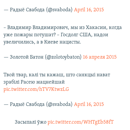
— Радыё Свабода (@svaboda)
April 16, 2015
– Владимир Владимирович, мы из Хакасии, когда
уже пожары потушат? – Госдолг США, надои
увеличились, а в Киеве нацисты.
— Золотой Батон (@zolotoybaton)
16 апреля 2015
Твой твар, калі ты кажаш, што санкцыі нават
зрабілі Расею мацнейшай
pic.twitter.com/hTV7KtwzLG
— Радыё Свабода (@svaboda)
April 16, 2015
Засыпалі ўжо
pic.twitter.com/WHTgEb58fT