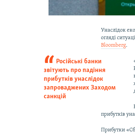
Унаслідок еко
огляді ситуац
Bloomberg
.
Російські банки
звітують про падіння
прибутків унаслідок
запроваджених Заходом
санкцій
прибутків ун
Прибутки «Сб