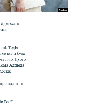
 йдеться в
ання
оці. Тодія
але коли було
мчасово. Цього
Тома Адшеда
,
Москві.
 про падіння
 Росії,