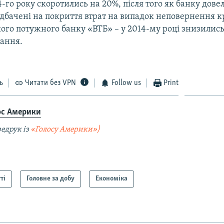
-го року скоротились на 20%, після того як банку дове
дбачені на покриття втрат на випадок неповернення к
го потужного банку «ВТБ» – у 2014-му році знизились
дання.
ь
Читати без VPN
Follow us
Print
ос Америки
едрук із
«Голосу Америки»)
ті
Головне за добу
Економіка