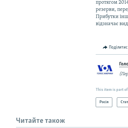
протягом 2014
резерви, пере
Прибутки іншо
відзначає ви
Поділитис
Гол
(Пер
This item is part of
Росія
Стат
Читайте також