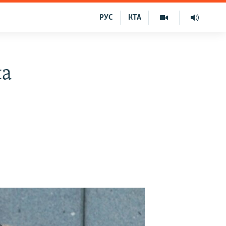
РУС
КТА
на