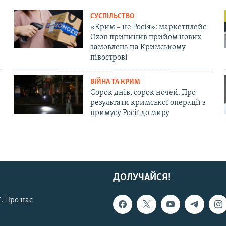
СУСПІЛЬСТВО
«Крим – не Росія»: маркетплейс
Ozon припинив прийом нових
замовлень на Кримському
півострові
ВІЙНА ТА КРИМ
Сорок днів, сорок ночей. Про
результати кримської операції з
примусу Росії до миру
ДОЛУЧАЙСЯ!
. Про нас