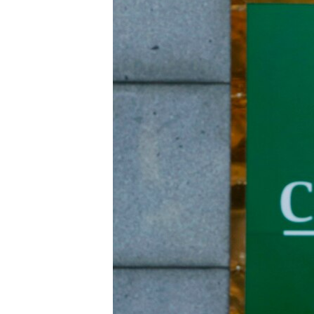
ВІДЕОУРОКИ «ELIFBE»
СВІДЧЕННЯ ОКУПАЦІЇ
УКРАЇНСЬКА ПРОБЛЕМА КРИМУ
ІНФОГРАФІКА