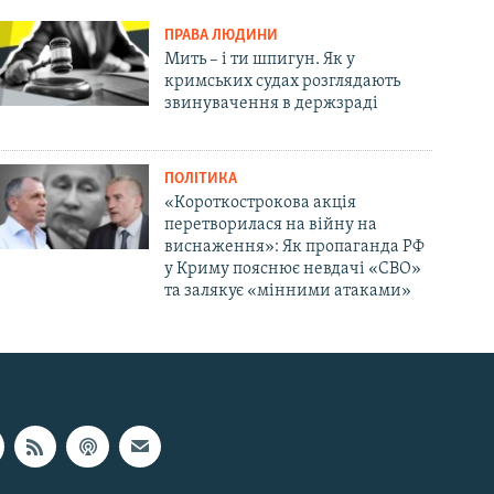
ПРАВА ЛЮДИНИ
Мить – і ти шпигун. Як у
кримських судах розглядають
звинувачення в держзраді
ПОЛІТИКА
«Короткострокова акція
перетворилася на війну на
виснаження»: Як пропаганда РФ
у Криму пояснює невдачі «СВО»
та залякує «мінними атаками»