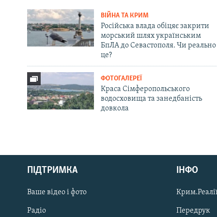
ВІЙНА ТА КРИМ
Російська влада обіцяє закрити
морський шлях українським
БпЛА до Севастополя. Чи реально
це?
ФОТОГАЛЕРЕЇ
Краса Сімферопольського
водосховища та занедбаність
довкола
Русский
ПІДТРИМКА
ІНФО
Qırımtatar
Ваше відео і фото
Крим.Реалії
ДОЛУЧАЙСЯ!
Радіо
Передрук