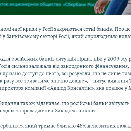
номічної кризи у Росії закриються сотні банків. Про це
ії у банківському секторі Росії, який оприлюднило вид
«Для російських банків ситуація гірша, ніж у 2009-му р
Росія сильно залежала від закордонного фінансування, 
відрізано доступ до нього, всі розуміли, що це лише ти
ж разу все триватиме значно довше», – цитує видання
директора компанії «Адшед Консалтін», яка працює у 
Видання також відзначає, що російські банки звітують
аслідок запроваджених Заходом санкцій.
ербанка», який тримає близько 45% депозитних вкладів