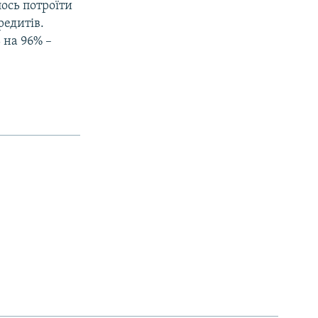
лось потроїти
редитів.
 на 96% –