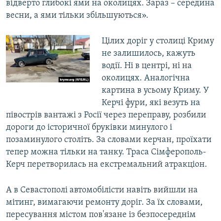
відверто глибокі ями на околицях. Зараз – середина
весни, а ями тільки збільшуються».
Цілих доріг у столиці Криму
не залишилось, кажуть
водії. Ні в центрі, ні на
околицях. Аналогічна
картина в усьому Криму. У
Керчі фури, які везуть на
півострів вантажі з Росії через переправу, розбили
дороги до історичної бруківки минулого і
позаминулого століть. За словами керчан, проїхати
тепер можна тільки на танку. Траса Сімферополь-
Керч перетворилась на екстремальний атракціон.
А в Севастополі автомобілісти навіть вийшли на
мітинг, вимагаючи ремонту доріг. За їх словами,
пересування містом пов'язане із безпосереднім