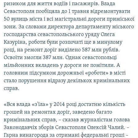
ризиком для життя водіїв і пасажирів. Влада
Севастополя пообіцяла до 1 травня відремонтувати
50 вулиць міста і всі магістральні дороги приміської
зони. За словами директора департаменту міського
господарства севастопольського уряду Олега
Казуріна, роботи були розпочаті ще в минулому
році, на ремонт доріг виділено 587 млн рублів.
Освоїти змогли 387 млн. Однак севастопольці
мільйонних вкладень у дороги не помітили. А
головним підсумком дорожньої «роботи» в місті
стало порушення відразу декількох кримінальних
справ.
«Вся влада «з'їла» у 2014 році достатню кількість
грошей на ремонтах доріг, заведено багато
кримінальних справ, – сказав журналістам голова
Законодавчіх зборів Севастополя Олексій Чалий. –
Гарна винагорода за отримані федеральні гроші –