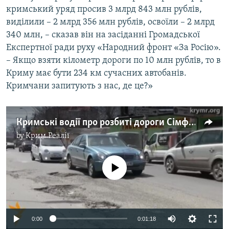
кримський уряд просив 3 млрд 843 млн рублів,
виділили – 2 млрд 356 млн рублів, освоїли – 2 млрд
340 млн, – сказав він на засіданні Громадської
Експертної ради руху «Народний фронт «За Росію».
– Якщо взяти кілометр дороги по 10 млн рублів, то в
Криму має бути 234 км сучасних автобанів.
Кримчани запитують з нас, де це?»
Кримські водії про розбиті дороги Сімферополя
by
Крим.Реалії
No media source currently available
0:00
0:01:18