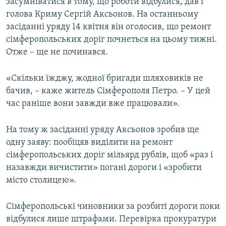
засумніватися в тому, що роботи відбулися, дав і
голова Криму Сергій Аксьонов. На останньому
засіданні уряду 14 квітня він оголосив, що ремонт
сімферопольських доріг почнеться на цьому тижні.
Отже – ще не починався.
«Скільки їжджу, жодної бригади шляховиків не
бачив, – каже житель Сімферополя Петро. – У цей
час раніше вони завжди вже працювали».
На тому ж засіданні уряду Аксьонов зробив ще
одну заяву: пообіцяв виділити на ремонт
сімферопольських доріг мільярд рублів, щоб «раз і
назавжди вичистити» погані дороги і «зробити
місто столицею».
Сімферопольські чиновники за розбиті дороги поки
відбулися лише штрафами. Перевірка прокуратури