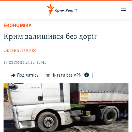
Доступність
посилання
Перейти
ЕКОНОМІКА
до
НОВИНИ
Крим залишився без доріг
основного
ВОДА.КРИМ
матеріалу
Оксана Наумко
ВІДЕО ТА ФОТО
Перейти
до
19 квітень 2015, 15:41
ПОЛІТИКА
основної
БЛОГИ
навігації
Поділитись
Читати без VPN
Перейти
ПОГЛЯД
до
ІНТЕРВ'Ю
пошуку
ВСЕ ЗА ДЕНЬ
СПЕЦПРОЕКТИ
ЯК ОБІЙТИ БЛОКУВАННЯ
ДЕПОРТАЦІЯ