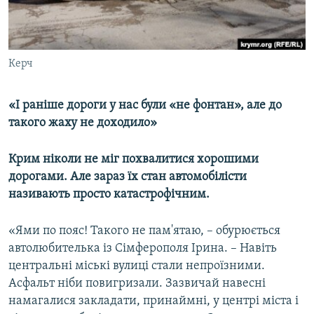
ВІДЕОУРОКИ «ELIFBE»
Русский
СВІДЧЕННЯ ОКУПАЦІЇ
Qırımtatar
УКРАЇНСЬКА ПРОБЛЕМА КРИМУ
Керч
ДОЛУЧАЙСЯ!
ІНФОГРАФІКА
«І раніше дороги у нас були «не фонтан», але до
такого жаху не доходило»
Усі сайти RFE/RL
Крим ніколи не міг похвалитися хорошими
дорогами. Але зараз їх стан автомобілісти
називають просто катастрофічним.
«Ями по пояс! Такого не пам'ятаю, – обурюється
автолюбителька із Сімферополя Ірина. – Навіть
центральні міські вулиці стали непроїзними.
Асфальт ніби повигризали. Зазвичай навесні
намагалися закладати, принаймні, у центрі міста і