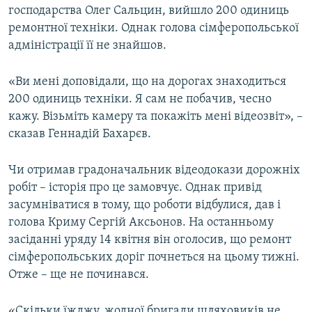
господарства Олег Сальцин, вийшло 200 одиниць
ремонтної техніки. Однак голова сімферопольської
адміністрації її не знайшов.
«Ви мені доповідали, що на дорогах знаходиться
200 одиниць техніки. Я сам не побачив, чесно
кажу. Візьміть камеру та покажіть мені відеозвіт», –
сказав Геннадій Бахарєв.
Чи отримав градоначальник відеодокази дорожніх
робіт – історія про це замовчує. Однак привід
засумніватися в тому, що роботи відбулися, дав і
голова Криму Сергій Аксьонов. На останньому
засіданні уряду 14 квітня він оголосив, що ремонт
сімферопольських доріг почнеться на цьому тижні.
Отже – ще не починався.
«Скільки їжджу, жодної бригади шляховиків не