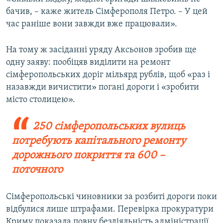
бачив, – каже житель Сімферополя Петро. – У цей
час раніше вони завжди вже працювали».
На тому ж засіданні уряду Аксьонов зробив ще
одну заяву: пообіцяв виділити на ремонт
сімферопольських доріг мільярд рублів, щоб «раз і
назавжди вичистити» погані дороги і «зробити
місто столицею».
250 сімферопольських вулиць
потребують капітального ремонту
дорожнього покриття та 600 –
поточного
Сімферопольські чиновники за розбиті дороги поки
відбулися лише штрафами. Перевірка прокуратури
Криму показала повну бездіяльність адміністрації