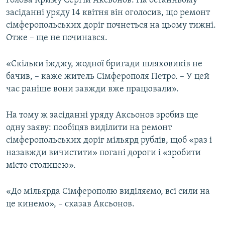
голова Криму Сергій Аксьонов. На останньому
засіданні уряду 14 квітня він оголосив, що ремонт
сімферопольських доріг почнеться на цьому тижні.
Отже – ще не починався.
«Скільки їжджу, жодної бригади шляховиків не
бачив, – каже житель Сімферополя Петро. – У цей
час раніше вони завжди вже працювали».
На тому ж засіданні уряду Аксьонов зробив ще
одну заяву: пообіцяв виділити на ремонт
сімферопольських доріг мільярд рублів, щоб «раз і
назавжди вичистити» погані дороги і «зробити
місто столицею».
«До мільярда Сімферополю виділяємо, всі сили на
це кинемо», – сказав Аксьонов.