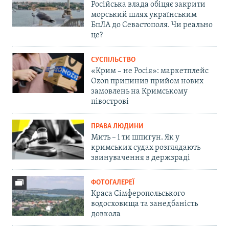
Російська влада обіцяє закрити
морський шлях українським
БпЛА до Севастополя. Чи реально
це?
СУСПІЛЬСТВО
«Крим – не Росія»: маркетплейс
Ozon припинив прийом нових
замовлень на Кримському
півострові
ПРАВА ЛЮДИНИ
Мить – і ти шпигун. Як у
кримських судах розглядають
звинувачення в держзраді
ФОТОГАЛЕРЕЇ
Краса Сімферопольського
водосховища та занедбаність
довкола