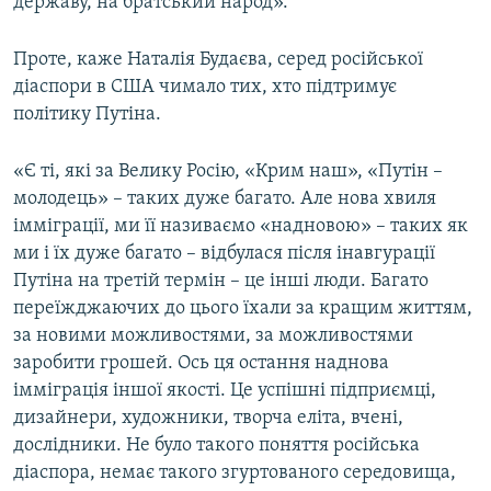
державу, на братський народ».
Проте, каже Наталія Будаєва, серед російської
діаспори в США чимало тих, хто підтримує
політику Путіна.
«Є ті, які за Велику Росію, «Крим наш», «Путін –
молодець» – таких дуже багато. Але нова хвиля
імміграції, ми її називаємо «надновою» – таких як
ми і їх дуже багато – відбулася після інавгурації
Путіна на третій термін – це інші люди. Багато
переїжджаючих до цього їхали за кращим життям,
за новими можливостями, за можливостями
заробити грошей. Ось ця остання наднова
імміграція іншої якості. Це успішні підприємці,
дизайнери, художники, творча еліта, вчені,
дослідники. Не було такого поняття російська
діаспора, немає такого згуртованого середовища,