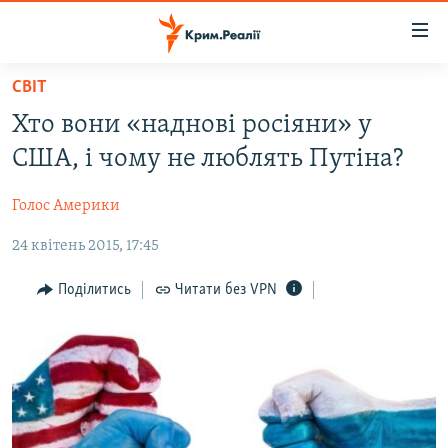
Доступність
посилання
Перейти
СВІТ
до
НОВИНИ
Хто вони «наднові росіяни» у
основного
ВОДА.КРИМ
матеріалу
США, і чому не люблять Путіна?
ВІДЕО ТА ФОТО
Перейти
до
Голос Америки
ПОЛІТИКА
основної
24 квітень 2015, 17:45
БЛОГИ
навігації
Перейти
ПОГЛЯД
Поділитись
Читати без VPN
до
ІНТЕРВ'Ю
пошуку
ВСЕ ЗА ДЕНЬ
СПЕЦПРОЕКТИ
ЯК ОБІЙТИ БЛОКУВАННЯ
ДЕПОРТАЦІЯ