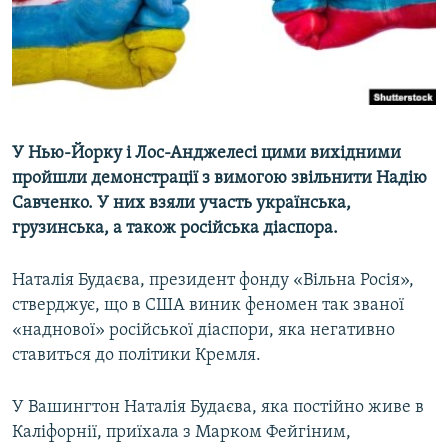
ВІДЕОУРОКИ «ELIFBE»
Русский
СВІДЧЕННЯ ОКУПАЦІЇ
Qırımtatar
УКРАЇНСЬКА ПРОБЛЕМА КРИМУ
ДОЛУЧАЙСЯ!
ІНФОГРАФІКА
У Нью-Йорку і Лос-Анджелесі цими вихідними
пройшли демонстрації з вимогою звільнити Надію
Савченко. У них взяли участь українська,
Усі сайти RFE/RL
грузинська, а також російська діаспора.
Наталія Будаєва, президент фонду «Вільна Росія»,
стверджує, що в США виник феномен так званої
«наднової» російської діаспори, яка негативно
ставиться до політики Кремля.
У Вашингтон Наталія Будаєва, яка постійно живе в
Каліфорнії, приїхала з Марком Фейгіним,