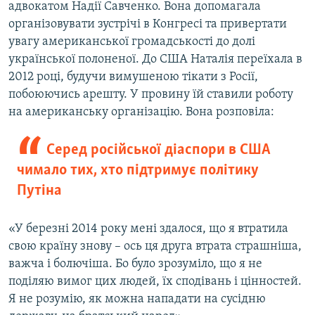
адвокатом Надії Савченко. Вона допомагала
організовувати зустрічі в Конгресі та привертати
увагу американської громадськості до долі
української полоненої. До США Наталія переїхала в
2012 році, будучи вимушеною тікати з Росії,
побоюючись арешту. У провину їй ставили роботу
на американську організацію. Вона розповіла:
Серед російської діаспори в США
чимало тих, хто підтримує політику
Путіна
«У березні 2014 року мені здалося, що я втратила
свою країну знову – ось ця друга втрата страшніша,
важча і болючіша. Бо було зрозуміло, що я не
поділяю вимог цих людей, їх сподівань і цінностей.
Я не розумію, як можна нападати на сусідню