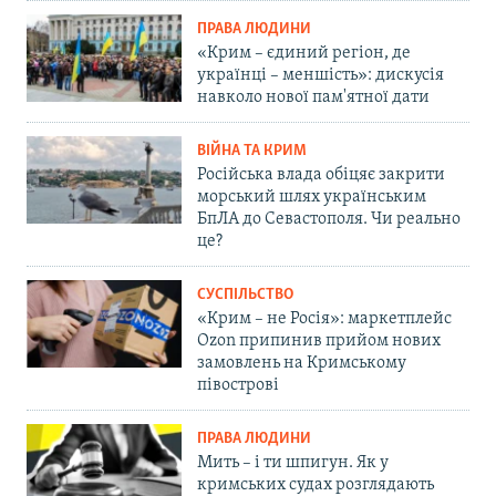
ПРАВА ЛЮДИНИ
«Крим – єдиний регіон, де
українці – меншість»: дискусія
навколо нової пам'ятної дати
ВІЙНА ТА КРИМ
Російська влада обіцяє закрити
морський шлях українським
БпЛА до Севастополя. Чи реально
це?
СУСПІЛЬСТВО
«Крим – не Росія»: маркетплейс
Ozon припинив прийом нових
замовлень на Кримському
півострові
ПРАВА ЛЮДИНИ
Мить – і ти шпигун. Як у
кримських судах розглядають